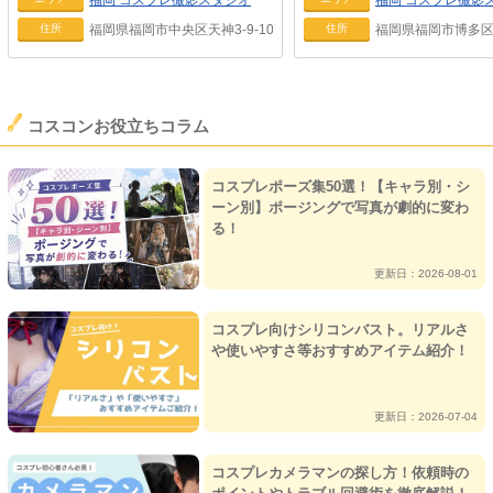
福岡県福岡市中央区天神3-9-10 天神松井ビル301
福岡県福岡市博多区千代
住所
住所
コスコンお役立ちコラム
コスプレポーズ集50選！【キャラ別・シ
ーン別】ポージングで写真が劇的に変わ
る！
更新日：2026-08-01
コスプレ向けシリコンバスト。リアルさ
や使いやすさ等おすすめアイテム紹介！
更新日：2026-07-04
コスプレカメラマンの探し方！依頼時の