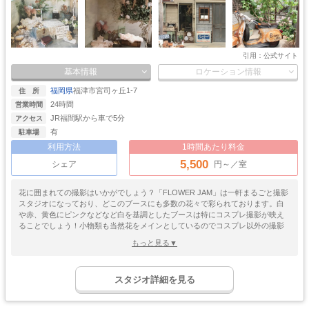
コンクリ
自然光
海・ビーチ・川
スチームパンク
打ちっぱなし
プロジェクター
カラーパック
スモーク撮影
野外ロケ
撮影
引用：
公式サイト
基本情報
ロケーション情報
福岡県
福津市宮司ヶ丘1-7
住 所
24時間
営業時間
JR福間駅から車で5分
アクセス
有
駐車場
利用方法
1時間あたり料金
5,500
シェア
円～／室
花に囲まれての撮影はいかがでしょう？「FLOWER JAM」は一軒まるごと撮影
スタジオになっており、どこのブースにも多数の花々で彩られております。白
や赤、黄色にピンクなどなど白を基調としたブースは特にコスプレ撮影が映え
ることでしょう！小物類も当然花をメインとしているのでコスプレ以外の撮影
でも利用しやすいスタジオです。さらに公式ＨＰでは撮影小物などをネットシ
もっと見る▼
ョップにて販売しております！花冠やリースなど、気になった品があれば購入
してコスプレ撮影に使用してみて下さいね！フラワーギフトもオーダー（完全
ゴージャス
ゴスロリ
中世
ホリゾント
予約制）できるので利用してみたい人は公式ＨＰで確認してみて下さい！おと
・優雅
・ゴシック
・クラシック
スタジオ詳細を見る
ぎの国のような空間でコスプレ撮影を楽しんでくださいね！
吹き抜け
洋館
姫系・メルヘン
庭・ガーデン
・螺旋階段
ハウススタジオ
ロリータ
・庭園