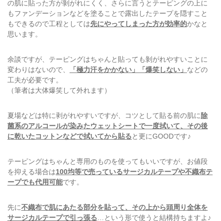
の肌に貼った方が剝がれにくく、さらに言うとテーピングの上に
もファンデーションなどを塗ることで露出したテープを隠すこと
もできるので工程としては
先にやってしまった方が効率的
かなと
思います。
余談ですが、テーピングはちゃんと貼っても剝がれやすいことに
変わりはないので、
「極力汗をかかない」「爆笑しない」
などの
工夫が必要です。
（筆者は大体爆笑して外れます）
夏場などは特に剥がれやすいですが、コツとして貼る前の肌に
除
菌系のアルコールが染みたウェットシートで一度拭いて、その後
に乾いたコットンなどで拭いてから貼る
と更にGOODです♪
テーピングはちゃんと専用のものを使ってもいいですが、お値段
を抑える場合は
100均等で売っているサージカルテープや不織布テ
ープでも代用可能
です。
先に
不織布で肌にあたる部分を貼って、その上から頭周り全体を
サージカルテープで引っ張る
…という形で使うと結構持ちますよ♪