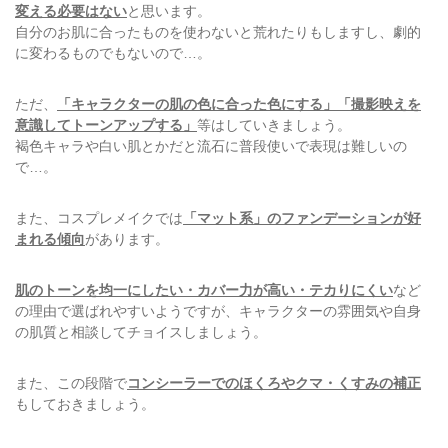
変える必要はない
と思います。
自分のお肌に合ったものを使わないと荒れたりもしますし、劇的
に変わるものでもないので…。
ただ、
「キャラクターの肌の色に合った色にする」「撮影映えを
意識してトーンアップする」
等はしていきましょう。
褐色キャラや白い肌とかだと流石に普段使いで表現は難しいの
で…。
また、コスプレメイクでは
「マット系」のファンデーションが好
まれる傾向
があります。
肌のトーンを均一にしたい・カバー力が高い・テカりにくい
など
の理由で選ばれやすいようですが、キャラクターの雰囲気や自身
の肌質と相談してチョイスしましょう。
また、この段階で
コンシーラーでのほくろやクマ・くすみの補正
もしておきましょう。