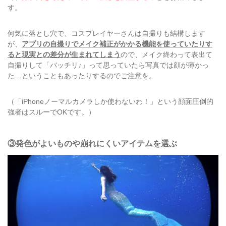
す。
何気に落とし穴で、コスプレイヤーさんは自撮りも結構します
が、
アプリの自撮りでメイク補正がかかる機能を使っていたりす
ると現実との差分が生まれてしまう
ので、メイク終わって表出て
自撮りして「バッチリ♪」って思っていたら写真では顔が薄かっ
た…ということもあったりするのでご注意を。
（「iPhoneノーマルカメラしか使わないわ！」という顔面圧倒的
強者はスルーでOKです。）
③発色がよいものや崩れにくいアイテムを選ぶ