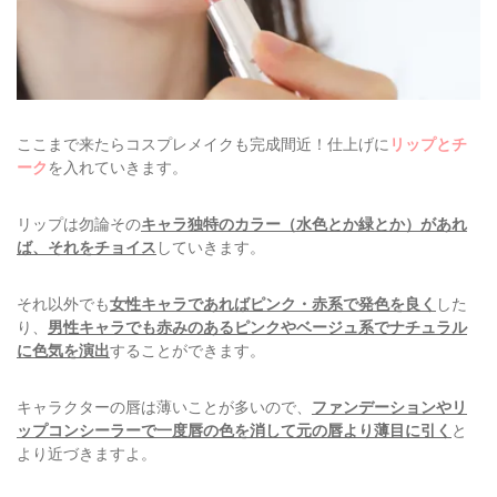
ここまで来たらコスプレメイクも完成間近！仕上げに
リップとチ
ーク
を入れていきます。
リップは勿論その
キャラ独特のカラー（水色とか緑とか）があれ
ば、それをチョイス
していきます。
それ以外でも
女性キャラであればピンク・赤系で発色を良く
した
り、
男性キャラでも赤みのあるピンクやベージュ系でナチュラル
に色気を演出
することができます。
キャラクターの唇は薄いことが多いので、
ファンデーションやリ
ップコンシーラーで一度唇の色を消して元の唇より薄目に引く
と
より近づきますよ。