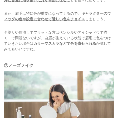
外と普通に眉を描いた方が自然になる
ことも往々にあります。
また、眉毛は特に色が重要になってくるので、
キャラクターのウ
ィッグの色や設定に合わせて近しい色をチョイス
しましょう。
全剃りや眉潰しでフラットな方はペンシルやアイシャドウで描
く…で問題ないですが、自眉が生えている状態で眉毛に色をつけ
ていきたい場合は
カラーマスカラなどで色を寄せられる
か試して
みてもいいですね。
⑦ノーズメイク