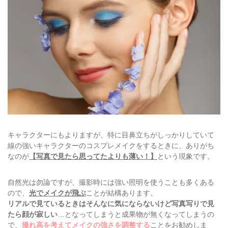
キャラクターにもよりますが、特に目鼻立ちがしっかりしていて
線の強いキャラクターのコスプレメイクをするときに、ありがち
なのが
【写真で見たら思ってたよりも薄い！】
という現象です。
自然光は勿論ですが、撮影時には強い照明を使うことも多くある
ので、
光でメイクが飛ぶ
ことが結構あります。
リアルで見ているときはそんなに気にならないけど写真写りで見
たら顔が寂しい
…となってしまうと成果物が無くなってしまうの
で、
撮れ高を考えてメイクの強さを調整する
ことをお勧めしま