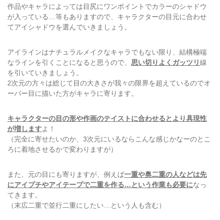
作品やキャラによっては目尻にワンポイントでカラーのシャドウ
が入っている…等もありますので、キャラクターの目元に合わせ
てアイシャドウを選んでいきましょう。
アイラインはナチュラルメイクなキャラでもない限り、結構極端
なラインを引くことになると思うので、
思い切りよくガッツリ
線
を引いていきましょう。
2次元の方々は総じて目の大きさが我々の限界を超えているのでオ
ーバー目に描いた方がキャラに寄ります。
キャラクターの目の形や作画のテイストに合わせるとより具現性
が増します
よ！
（完全に寄せたいのか、3次元にいるならこんな感じかなーのとこ
ろに着地させるかで変わりますが）
また、元の目にも寄りますが、例えば
一重や奥二重の人などは先
にアイプチやアイテープで二重を作る…という作業も必要に
なっ
てきます。
（末広二重で並行二重にしたい…という人も含む）