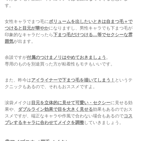
す。
女性キャラでまつ毛に
ボリュームを出したいときは自まつ毛＋で
つけると目元が華やか
になりますし、男性キャラでも下まつ毛が
印象的なキャラだったら
下まつ毛だけつける…等でセクシーな雰
囲気
が出ます。
余談ですが
付属のつけまノリはやめておきましょう
。
専用のものを別途買った方が粘着性もモチもいいです。
また、昨今は
アイライナーで下まつ毛を描いてしまう！
というテ
クニックもあるので、それもおススメですよ。
涙袋メイクは
目元を立体的に見せて可愛い・セクシー
に見せる効
果や、
ダブルライン効果で目を大きく見せる
効果もあるのでおス
スメですが、端正なキャラや作風で合わない場合もあるので
コス
プレするキャラに合わせてメイクを調整
していきましょう。