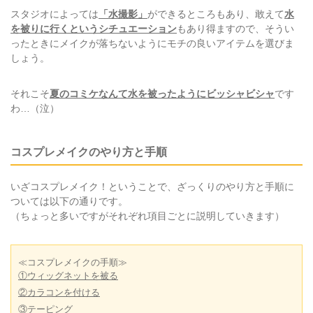
スタジオによっては
「水撮影」
ができるところもあり、敢えて
水
を被りに行くというシチュエーション
もあり得ますので、そうい
ったときにメイクが落ちないようにモチの良いアイテムを選びま
しょう。
それこそ
夏のコミケなんて水を被ったようにビッシャビシャ
です
わ…（泣）
コスプレメイクのやり方と手順
いざコスプレメイク！ということで、ざっくりのやり方と手順に
ついては以下の通りです。
（ちょっと多いですがそれぞれ項目ごとに説明していきます）
≪コスプレメイクの手順≫
①ウィッグネットを被る
②カラコンを付ける
③テーピング