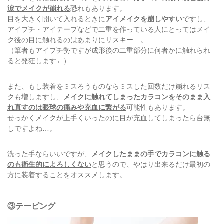
涙でメイクが崩れる
恐れもあります。
目を大きく開いて入れるときに
アイメイクを崩しやすい
ですし、
アイプチ・アイテープなどで二重を作っている人にとってはメイ
ク後の目に触れるのはあまりにリスキー…。
（筆者もアイプチ勢ですが成形後の二重部分に何者かに触れられ
ると発狂します←）
また、もし装着をミスろうものならミスした回数だけ崩れるリス
クも増しますし、
メイクに触れてしまったカラコンをそのまま入
れ直すのは眼球の痛みや充血に繋がる
可能性もあります。
せっかくメイクが上手くいったのに目が充血してしまったら台無
しですよね…。
洗った手ならいいですが、
メイクしたままの手でカラコンに触る
のも衛生的によろしくない
と思うので、やはり出来るだけ最初の
方に装着することをオススメします。
③テーピング