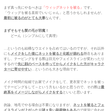
まず真っ先にやるべきは
「ウィッグネットを被る」
です。
「ウィッグを被る直前でいいじゃん」と思うかもしれませんが、
最初に被るのがとても大事
なんです。
まずそもそも髪の毛が邪魔！
どーん（シンプルにして真理）
…というのも結構なウエイトを占めてはいるのですが、それ以外
にも
メイクをした後にネットを被ると化粧が崩れる
懸念もありま
すし、テーピングをする際は目元やフェイスラインが変わったり
するので
先に顔のベースを作ってからメイクをした方がキャラク
ターに寄せやすい
…というのも大きな理由です。
メイク時間の短縮でお家でメイクをして、更衣室でネットを被っ
てテーピングをして～という方もいるかと思うので、その際は
最
終系をイメージしながらメイクをする
といいと思います。
勿論、地毛でやる場合は不要になりますが、
ネットを被るとフェ
イスラインが上がったり諸々良い副産物もある
ので状況に合わせ