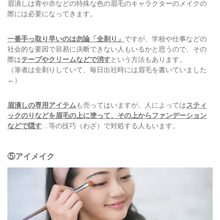
眉潰しは青や赤などの特殊な色の眉毛のキャラクターのメイクの
際には必要になってきます。
一番手っ取り早いのは勿論「全剃り」
ですが、学校や仕事などの
社会的な要因で容易に決断できない人もいるかと思うので、その
際は
テープやクリームなどで消す
という方法もあります。
（筆者は全剃りしていて、毎日出社時には眉毛を書いていました
←）
眉潰しの専用アイテム
も売ってはいますが、人によっては
スティ
ックのりなどを眉毛の上に塗って、その上からファンデーション
などで隠す
…等の技巧（わざ）で対処する人もいます。
⑤アイメイク