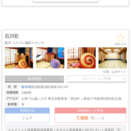
HPをチェックしてみて下さいね！よろしくお願いしまぁぁぁすっ！！
・螺旋階段
ハウススタジオ
ロリータ
・庭園
屋上
アイドル
猫足・バスタブ
廃墟・工場跡
・バルコニー
・ステージ
大正ロマン
牢獄・牢屋
和室・古民家
ヴィンテージ風
・昭和レトロ
カフェ
オフィス
病院・保健室
教室・学校
・レストラン
・社長室
石川壮
キッチン
サイバー・SF
水撮影
クロマキー撮影
栃木 コスプレ撮影スタジオ
スタジオ
・近未来
お気に入り
コンクリ
自然光
海・ビーチ・川
スチームパンク
打ちっぱなし
プロジェクター
カラーパック
スモーク撮影
野外ロケ
撮影
引用：
公式サイト
基本情報
ロケーション情報
栃木県
那須郡那須町湯本203-167
住 所
24時間
営業時間
お車でお越しの方 東北自動車道・那須IC→県道17号線(那須街道)を湯本
アクセス
方面へ約10km→一軒茶屋交差点を左折→700mほど進むと 石川荘の右折
有
駐車場
の看板がございます。 ※冬季はスノータイヤ・チェーン装着でお越しく
利用方法
1時間あたり料金
ださい。 公共交通期間でお越しの方 JR那須塩原駅/JR黒磯駅 東野交通バ
7,500
ス・約40分→一軒茶屋バス停下車→徒歩10分→石川荘
シェア
円～／人
イェイイェイ温泉最高温泉最高！オマエも温泉最高と叫びなさい！温泉宿「石