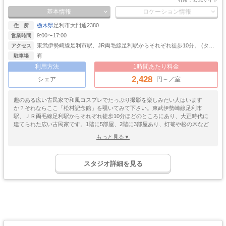
ク、冷蔵庫、Wi-Fiなど設備も充実し、長時間の撮影でも安心。
基本情報
ロケーション情報
古民家系、和風、時代劇風、日常系、田舎シーンなど幅広い和テイス
栃木県
足利市大門通2380
住 所
トの作品に対応する、ロケ地としても魅力あふれるコスプレ向けスタ
9:00〜17:00
営業時間
ジオです。
東武伊勢崎線足利市駅、JR両毛線足利駅からそれぞれ徒歩10分。 (タク
アクセス
シーでワンメーターです。) 北関東自動車道足利IC、太田桐生ICからそれ
有
駐車場
ぞれ車15分。 東北自動車道佐野藤岡ICから車25分。
利用方法
1時間あたり料金
2,428
シェア
円～／室
趣のある広い古民家で和風コスプレでたっぷり撮影を楽しみたい人はいます
か？それならここ「松村記念館」を覗いてみて下さい。東武伊勢崎線足利市
駅、ＪＲ両毛線足利駅からそれぞれ徒歩10分ほどのところにあり、大正時代に
建てられた広い古民家です。1階に5部屋、2階に3部屋あり、灯篭や松の木など
がある日本庭園も美しい。二階を見上げるアングルで庭を入れつつ被写体を撮
もっと見る▼
影なんかもおつですねぇ。しかも松村記念館より徒歩2分。日本最古の学校「足
利学校」でもコスプレ撮影をお楽しみ頂けます！こちらは「松村記念館」より
ゴージャス
ゴスロリ
中世
ホリゾント
撮影の条件がやや厳しくなっているので必ず注意事項の確認を忘れずに！竹林
・優雅
・ゴシック
・クラシック
スタジオ詳細を見る
や鳥居などまた違った雰囲気が楽しめます！「松村記念館」が気になる人は公
吹き抜け
洋館
姫系・メルヘン
庭・ガーデン
式HPをチェックしてみて下さいね！
・螺旋階段
ハウススタジオ
ロリータ
・庭園
屋上
アイドル
猫足・バスタブ
廃墟・工場跡
・バルコニー
・ステージ
大正ロマン
牢獄・牢屋
和室・古民家
ヴィンテージ風
・昭和レトロ
カフェ
オフィス
病院・保健室
教室・学校