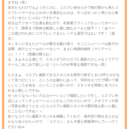
ますね（笑）
自分たちだけでもよく行くのに、コスプレ併せとかで他の県から来たコ
スプレイヤーさんとかがいる場合なんかは、やっぱせっかく来たなら食
べていきたいじゃないですか？ｗ
自分はアフターでお酒も飲むので、衣装着てウィッグかぶってポージン
グして…限界まで肉体を酷使した後に飲むビールと餃子！！！あーー、
この喜びのためにコスプレしてるといっても過言ではないです！（過
言）
キンキンに冷えたビールが喉元を駆け巡り、そこにジューシーな餃子の
追撃…肉汁とビールのハーモニー、まさに奇跡的相性（マリアージ
ュ）！！！（想像が膨らむ）
ま、まぁそんな感じで、スタジオでのコスプレ撮影だけじゃなくてアフ
ターもこみこみで楽しいな！というのが率直な感想ですね（笑）
ただまぁ、コスプレ撮影できるスタジオを県内で探すときにHPとかがな
くて見つけにくい…というのは確かにあって、SNSや人づてで聞いて新
しいところを知る…ということが多いので、スタジオを簡単に見つけら
れると嬉しいですね。
せっかくならいろいろなロケーションで撮影したいですし、コスプレ作
品によってシチュエーションとかもこだわりたいので、クオリティの高
い写真を残そうとなったらコスプレ撮影スタジオの選択肢は多いに越し
たことないですね＞＜
色々なコスプレ撮影スタジオを掲載してくれて、条件別で探せるとかは
かなりありがたいので、「コスコン」さん今後も情報増やしていってく
ださいねｗ