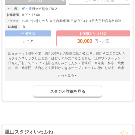
基本情報
ロケーション情報
堺のコスプレ撮影スタジオ
福岡のコスプレ撮影スタジオ
栃木県
日光市柄倉470-2
住 所
神奈川のコスプレ撮影スタジオ
横浜のコスプレ撮影スタジオ
9:00〜17:00
営業時間
川崎のコスプレ撮影スタジオ
相模原のコスプレ撮影スタジオ
お車でお越しの方 東北自動車道(宇都宮IC)より日光宇都宮有料道路・今
アクセス
市IC(今市・鬼怒川温泉方面出口)を出て国道121号線を鬼怒川温泉方面へ
鎌倉のコスプレ撮影スタジオ
埼玉のコスプレ撮影スタジオ
有
駐車場
(今市ICより約15分) 電車でお越しの方 東武浅草から直通 東武鬼怒川線で
利用方法
1時間あたり料金
川口のコスプレ撮影スタジオ
千葉のコスプレ撮影スタジオ
鬼怒川温泉駅下車、路線バスで約15分、タクシ―で約10分。 JR新宿・
30,000
池袋・大宮から直通 特急「きぬがわ号」「スペ―シアきぬがわ号」で鬼
シェア
円～／室
愛知のコスプレ撮影スタジオ
名古屋のコスプレ撮影スタジオ
怒川温泉駅下車、路線バスで約15分、 タクシ―で約10分
長野のコスプレ撮影スタジオ
北海道のコスプレ撮影スタジオ
広ォォォィ！説明不要！約7,000坪もの空間に広がる江戸。寝起きにここにいた
らタイムスリップしたと思うほどリアルに作りこまれた「江戸ワンダ―ランド
札幌のコスプレ撮影スタジオ
石川のコスプレ撮影スタジオ
日光江戸村」でコスプレ撮影を楽しみませんか？宿場町・商家街・料亭・飲食
静岡のコスプレ撮影スタジオ
新潟のコスプレ撮影スタジオ
街・蔵・武家門・式台などで撮影ができるオープンセットの他にも城中・武家
屋敷・商家・宿屋・庫裏等がある第一スタジオ、江戸城・将軍御座の間・松の
栃木のコスプレ撮影スタジオ
兵庫のコスプレ撮影スタジオ
もっと見る▼
廊下の第二スタジオが用意されております。リアルな小道具も豊富に用意され
神戸のコスプレ撮影スタジオ
岡山のコスプレ撮影スタジオ
ており、コスプレ撮影のクオリティを上げてくれること間違いなしですね！料
ゴージャス
ゴスロリ
中世
ホリゾント
金は1時間から利用可能で、とにかく広いので大人数で大型の合わせに利用した
・優雅
・ゴシック
・クラシック
広島のコスプレ撮影スタジオ
和歌山のコスプレ撮影スタジオ
スタジオ詳細を見る
いですね。何気に都心からのアクセスもしやすい「江戸ワンダ―ランド日光江
吹き抜け
洋館
姫系・メルヘン
庭・ガーデン
戸村」のご利用は公式HPをチェックしてみて下さい！
佐賀のコスプレ撮影スタジオ
京都のコスプレ撮影スタジオ
・螺旋階段
ハウススタジオ
ロリータ
・庭園
屋上
アイドル
群馬のコスプレ撮影スタジオ
滋賀のコスプレ撮影スタジオ
猫足・バスタブ
廃墟・工場跡
・バルコニー
・ステージ
長崎のコスプレ撮影スタジオ
沖縄のコスプレ撮影スタジオ
大正ロマン
牢獄・牢屋
和室・古民家
ヴィンテージ風
・昭和レトロ
奈良のコスプレ撮影スタジオ
茨城のコスプレ撮影スタジオ
カフェ
オフィス
病院・保健室
教室・学校
青森のコスプレ撮影スタジオ
秋田のコスプレ撮影スタジオ
・レストラン
・社長室
里山スタジオいわふね