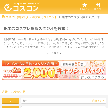
お気に入り
ログイン
コスプレ撮影スタジオ検索【コスコン】
栃木のコスプレ撮影スタジオ
栃木のコスプレ撮影スタジオを検索！
北関東3勇士の一角、栃木！お隣の県たちと熾烈な争いを繰り広げ、どれだけの月日
がたったことでしょうか…。群馬はちょっと格上に感じる…でも茨城には負けたくな
い！そんなイニシアチブの取り合い！まさに戦！…とまぁ、そんな栃木県ですが、や
っぱり何と言っても最初に思い浮かぶのは餃子ですよね！宇都宮餃子は正義！野菜た
もっと見る▼
っぷりの餡にもっちりした皮とパリパリの焼き目…たまらん…。ほかにも栃木は観光
名所も多数あり、日光や那須・足利など仏閣やテーマパーク、大自然の観光スポット
が充実していて、普通に遊びに行くのも楽しいですよね♪そんな見どころたっぷりな
栃木県ですが、コスプレ撮影スタジオもしっかりあります！やはり栃木は繁華街もあ
れば、自然もたくさんあるのが魅力なので、コスプレ撮影スタジオも自然を活かした
撮影スポットが多数！大自然をバックに好きなコスプレ作品キャラになりきって行う
撮影はとても気持ちよく、室内では表現できない世界観です。もちろん室内でシチュ
エーションに凝った内装のコスプレ撮影スタジオもありますし、シンプルな撮影ロケ
ーションもあるので、多彩なコスプレ撮影ができちゃいます♪栃木はそういった意味
で撮影スタジオの選択肢が広いので、ぜひイメージに合った撮影スタジオを見つけて
表示中の検索結果
コスプレ撮影を楽しんでくださいね！栃木県でコスプレ撮影スタジオを探すなら「コ
スコン」で！
エリア
栃木
変更する >