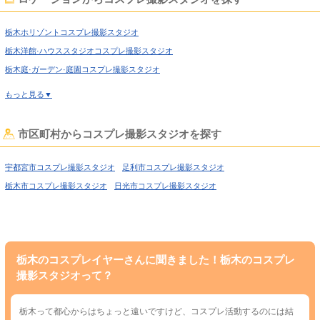
上野のコスプレ撮影スタジオ
錦糸町のコスプレ撮影スタジオ
日暮里のコスプレ撮影スタジオ
日本橋のコスプレ撮影スタジオ
栃木ホリゾントコスプレ撮影スタジオ
飯田橋のコスプレ撮影スタジオ
北千住のコスプレ撮影スタジオ
栃木洋館·ハウススタジオコスプレ撮影スタジオ
世田谷のコスプレ撮影スタジオ
田園調布のコスプレ撮影スタジオ
栃木庭·ガーデン·庭園コスプレ撮影スタジオ
蒲田のコスプレ撮影スタジオ
葛西のコスプレ撮影スタジオ
栃木大正ロマン·昭和レトロコスプレ撮影スタジオ
もっと見る▼
小岩のコスプレ撮影スタジオ
新木場のコスプレ撮影スタジオ
栃木和室·古民家コスプレ撮影スタジオ
栃木自然光コスプレ撮影スタジオ
大阪のコスプレ撮影スタジオ
難波のコスプレ撮影スタジオ
栃木カラーバックコスプレ撮影スタジオ
栃木野外ロケコスプレ撮影スタジオ
市区町村からコスプレ撮影スタジオを探す
梅田のコスプレ撮影スタジオ
西中島のコスプレ撮影スタジオ
堺のコスプレ撮影スタジオ
福岡のコスプレ撮影スタジオ
宇都宮市コスプレ撮影スタジオ
足利市コスプレ撮影スタジオ
神奈川のコスプレ撮影スタジオ
横浜のコスプレ撮影スタジオ
栃木市コスプレ撮影スタジオ
日光市コスプレ撮影スタジオ
川崎のコスプレ撮影スタジオ
相模原のコスプレ撮影スタジオ
鎌倉のコスプレ撮影スタジオ
埼玉のコスプレ撮影スタジオ
川口のコスプレ撮影スタジオ
千葉のコスプレ撮影スタジオ
愛知のコスプレ撮影スタジオ
名古屋のコスプレ撮影スタジオ
栃木のコスプレイヤーさんに聞きました！栃木のコスプレ
長野のコスプレ撮影スタジオ
北海道のコスプレ撮影スタジオ
撮影スタジオって？
札幌のコスプレ撮影スタジオ
石川のコスプレ撮影スタジオ
静岡のコスプレ撮影スタジオ
新潟のコスプレ撮影スタジオ
栃木って都心からはちょっと遠いですけど、コスプレ活動するのには結