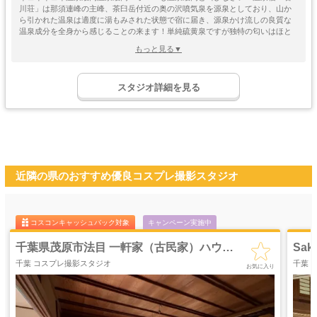
川荘」は那須連峰の主峰、茶臼岳付近の奥の沢噴気泉を源泉としており、山か
ら引かれた温泉は適度に湯もみされた状態で宿に届き、源泉かけ流しの良質な
温泉成分を全身から感じることの来ます！単純硫黄泉ですが独特の匂いはほと
んど無く入りやすいのも特徴です。そんな温泉宿ですがコスプレイヤーさん向
もっと見る▼
けの宿泊プランを用意しており、昭和を感じさせる宿での撮影や、自然溢れる
ロケーションでの撮影も楽しめますね！さらにコスプレイヤーの皆さんに便利
ゴージャス
ゴスロリ
中世
ホリゾント
な設備、サービスもあるのも嬉しい。コスプレ撮影以外にも周りには有名な観
・優雅
・ゴシック
・クラシック
スタジオ詳細を見る
光スポットも多数あるのでせっかくならコスプレ以外も楽しんじゃいましょ
吹き抜け
洋館
姫系・メルヘン
庭・ガーデン
う！温泉宿「石川荘」が気になる人は公式HPをチェックしてみて下さいね！
・螺旋階段
ハウススタジオ
ロリータ
・庭園
屋上
アイドル
猫足・バスタブ
廃墟・工場跡
・バルコニー
・ステージ
大正ロマン
牢獄・牢屋
和室・古民家
ヴィンテージ風
・昭和レトロ
カフェ
オフィス
病院・保健室
教室・学校
近隣の県のおすすめ優良コスプレ撮影スタジオ
・レストラン
・社長室
キッチン
サイバー・SF
水撮影
クロマキー撮影
スタジオ
・近未来
コンクリ
自然光
海・ビーチ・川
スチームパンク
コ
打ちっぱなし
プロジェクター
Sakura Studio(佐倉スタジオ)
カラーパック
スモーク撮影
野外ロケ
撮影
千葉 コスプレ撮影スタジオ
千葉 
お気に入り