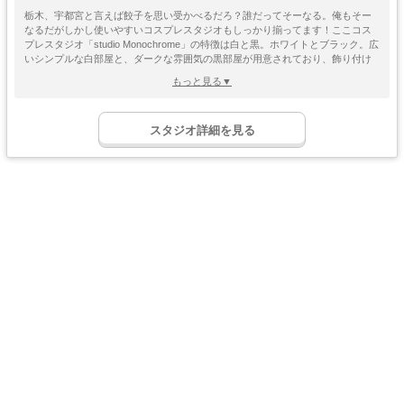
栃木、宇都宮と言えば餃子を思い受かべるだろ？誰だってそーなる。俺もそー
なるだがしかし使いやすいコスプレスタジオもしっかり揃ってます！ここコス
プレスタジオ「studio Monochrome」の特徴は白と黒。ホワイトとブラック。広
いシンプルな白部屋と、ダークな雰囲気の黒部屋が用意されており、飾り付け
なども自由にできるのでシンプルさを活かすも良し、装飾を加えアレンジする
もっと見る▼
も良し。使い勝手はグンバツ！雰囲気のあるレンガ壁面もあり、シチュエーシ
ョン撮影にも使えちゃいますよ♪バイクなどの大型な道具も持ち込みができ、血
ゴージャス
ゴスロリ
中世
ホリゾント
糊などの特殊撮影にも柔軟に対応可能！コスプレ撮影から記念撮影、ドール撮
・優雅
・ゴシック
・クラシック
スタジオ詳細を見る
影に踊ってみたなどの動画撮影もOKなコスプレスタジオ「studio
吹き抜け
洋館
姫系・メルヘン
庭・ガーデン
Monochrome」のご利用希望は公式HPから予約かお電話でお願いします！シェ
・螺旋階段
ハウススタジオ
ロリータ
・庭園
アでも貸し切りでも受け付けてます！
屋上
アイドル
猫足・バスタブ
廃墟・工場跡
・バルコニー
・ステージ
大正ロマン
牢獄・牢屋
和室・古民家
ヴィンテージ風
・昭和レトロ
カフェ
オフィス
病院・保健室
教室・学校
・レストラン
・社長室
キッチン
サイバー・SF
水撮影
クロマキー撮影
スタジオ
・近未来
コンクリ
自然光
海・ビーチ・川
スチームパンク
打ちっぱなし
プロジェクター
カラーパック
スモーク撮影
野外ロケ
撮影