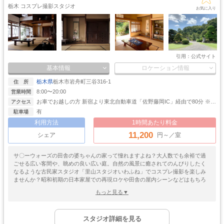
キッチン
サイバー・SF
福島のコスプレ撮影スタジオ
宮城のコスプレ撮影スタジオ
水撮影
クロマキー撮影
栃木 コスプレ撮影スタジオ
スタジオ
・近未来
お気に入り
岐阜のコスプレ撮影スタジオ
福井のコスプレ撮影スタジオ
コンクリ
自然光
海・ビーチ・川
スチームパンク
打ちっぱなし
山梨のコスプレ撮影スタジオ
熊本のコスプレ撮影スタジオ
プロジェクター
カラーパック
スモーク撮影
野外ロケ
宮崎のコスプレ撮影スタジオ
鹿児島のコスプレ撮影スタジオ
撮影
引用：
公式サイト
基本情報
ロケーション情報
栃木県
栃木市岩舟町三谷316-1
住 所
8:00〜20:00
営業時間
お車でお越しの方 新宿より東北自動車道「佐野藤岡IC」経由で80分 ※休
アクセス
祭日は、アウトレット渋滞が「佐野藤岡IC」手前より発生致します。そ
有
駐車場
の際には車長12m以下の場合、「佐野スマートインター」ご利用が便利
利用方法
1時間あたり料金
です。 電車でお越しの方 東武日光線「新大平下駅」下車、タクシーで15
11,200
分 JR両毛線「岩舟駅」下車、タクシーで10分
シェア
円～／室
サ〇ーウォーズの田舎の婆ちゃんの家って憧れますよね？大人数でも余裕で過
ごせる広い客間や、眺めの良い広い庭。自然の風景に癒されてのんびりしたく
なるような古民家スタジオ「里山スタジオいわふね」でコスプレ撮影を楽しみ
ませんか？昭和初期の日本家屋での再現ロケや田舎の屋内シーンなどはもちろ
ん、和室などの室内はもちろん、裏山をはじめ、畑や竹林も撮影可能エリアと
もっと見る▼
なっているので屋外の自然を利用して様々なロケーションでの撮影ができちゃ
います！めちゃくちゃ広いので30名様までは入れます！料金は一律なのでなる
ゴージャス
ゴスロリ
中世
ホリゾント
べく大勢で来て一人当たりの金額を抑えられるのもポイント！大人数での合わ
・優雅
・ゴシック
・クラシック
スタジオ詳細を見る
せなどやりやすいのも魅力ですね！「里山スタジオいわふね」のご利用は公式
吹き抜け
洋館
姫系・メルヘン
庭・ガーデン