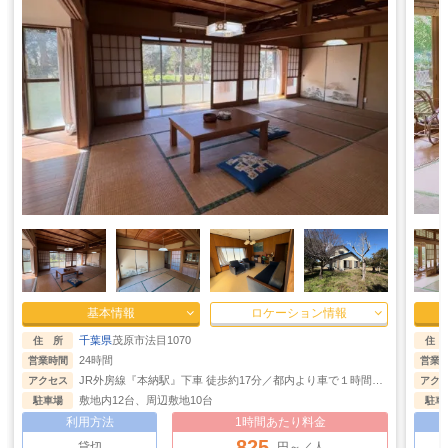
基本情報
ロケーション情報
千葉県
佐倉市石川559-55
住 所
住 
8:00〜21:00
営業時間
営業
都心部より東関東自動車道を経由して1時間ほど
アクセス
アク
あり
駐車場
駐車
利用方法
1時間あたり料金
8,750
貸切
円～／室