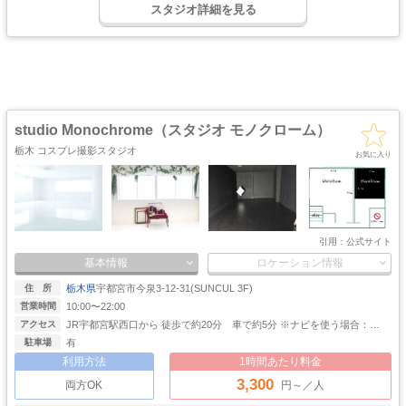
スタジオ詳細を見る
オをお探しの方は「C&G レンタルフォトスタジオ」をチェックしてみて下さい
吹き抜け
洋館
姫系・メルヘン
庭・ガーデン
ね！
・螺旋階段
ハウススタジオ
ロリータ
・庭園
屋上
アイドル
猫足・バスタブ
廃墟・工場跡
・バルコニー
・ステージ
大正ロマン
牢獄・牢屋
和室・古民家
ヴィンテージ風
・昭和レトロ
カフェ
オフィス
病院・保健室
教室・学校
・レストラン
・社長室
studio Monochrome（スタジオ モノクローム）
キッチン
サイバー・SF
水撮影
クロマキー撮影
栃木 コスプレ撮影スタジオ
スタジオ
・近未来
お気に入り
コンクリ
自然光
海・ビーチ・川
スチームパンク
打ちっぱなし
プロジェクター
カラーパック
スモーク撮影
野外ロケ
撮影
引用：
公式サイト
基本情報
ロケーション情報
栃木県
宇都宮市今泉3-12-31(SUNCUL 3F)
住 所
10:00〜22:00
営業時間
JR宇都宮駅西口から 徒歩で約20分 車で約5分 ※ナビを使う場合：
アクセス
「SUNCUL」｢studioMonochrome｣で検索。 ※タクシーご利用の場合：
有
駐車場
「健康ランド南大門付近の公園の先」と伝えると分かってくれるはず
利用方法
1時間あたり料金
3,300
両方OK
円～／人