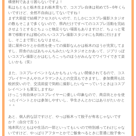
構便利であまり困らないですよ！
栃木のコスプレ撮影スタジオ
兵庫のコスプレ撮影スタジオ
私はもともと栃木生まれ栃木育ちで、コスプレ自体は初めて5～6年くら
神戸のコスプレ撮影スタジオ
岡山のコスプレ撮影スタジオ
いですけど、全然不自由はしてないですね！
広島のコスプレ撮影スタジオ
和歌山のコスプレ撮影スタジオ
まず大前提で結構アクセスがいいので、たしかにコスプレ撮影スタジオ
の数もそこまで多くないので、県内だけですべてのコスプレ活動を完結
佐賀のコスプレ撮影スタジオ
京都のコスプレ撮影スタジオ
させようとするとちょっと物足りない場面もありますけど、ちょっと電
群馬のコスプレ撮影スタジオ
滋賀のコスプレ撮影スタジオ
車で移動すれば都心のいいコスプレ撮影スタジオにも気軽に行けます
し、そこまで苦にもなりません。
長崎のコスプレ撮影スタジオ
沖縄のコスプレ撮影スタジオ
逆に屋外ロケとか自然を使っての撮影なんかは栃木のほうが充実してま
奈良のコスプレ撮影スタジオ
茨城のコスプレ撮影スタジオ
すし、田舎のおばあちゃんちみたいなスタジオとかあって、ジブリっぽ
いコスプレ撮影とかはむしろこっちのほうがみんなでワイワイできて楽
青森のコスプレ撮影スタジオ
秋田のコスプレ撮影スタジオ
しいかも（笑）
福島のコスプレ撮影スタジオ
宮城のコスプレ撮影スタジオ
また、コスプレイベントなんかもちょいちょい開催されてるので、コス
岐阜のコスプレ撮影スタジオ
福井のコスプレ撮影スタジオ
プレイヤーさんやカメラマンさんとの交流もできますし、参加費用も比
山梨のコスプレ撮影スタジオ
熊本のコスプレ撮影スタジオ
較的安いので、交流前提で気軽に撮影したいなーっていうときはコスプ
宮崎のコスプレ撮影スタジオ
鹿児島のコスプレ撮影スタジオ
レイベントも重宝しますね♪
けっこう街自体がコスプレイヤーに優しい印象なので、商店街とかを使
ったイベントとかは参加しやすいし、学生さんとかにはありがたいかと
＾＾
あと、個人的な話ですけど、やっぱ栃木って餃子が有名じゃないです
か？（自分で言う）
地本民だともはや生活の一部といってもいいので特別感ってわけじゃな
いですけど、やっぱりアフターとかでご飯食べるときに普通に餃子食べ