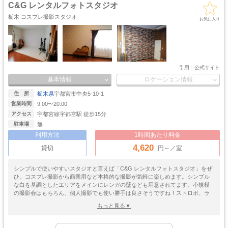
・レストラン
・社長室
C&G レンタルフォトスタジオ
キッチン
サイバー・SF
水撮影
クロマキー撮影
栃木 コスプレ撮影スタジオ
スタジオ
・近未来
お気に入り
コンクリ
自然光
海・ビーチ・川
スチームパンク
打ちっぱなし
プロジェクター
カラーパック
スモーク撮影
野外ロケ
撮影
引用：
公式サイト
基本情報
ロケーション情報
栃木県
宇都宮市中央5-10-1
住 所
9:00〜20:00
営業時間
宇都宮線宇都宮駅 徒歩15分
アクセス
無
駐車場
利用方法
1時間あたり料金
4,620
貸切
円～／室
シンプルで使いやすいスタジオと言えば「C&G レンタルフォトスタジオ」をぜ
ひ。コスプレ撮影から商業用など本格的な撮影が気軽に楽しめます。シンプル
な白を基調としたエリアをメインにレンガの壁なども用意されてます。小規模
の撮影会はもちろん、個人撮影でも使い勝手は良さそうですね！ストロボ、ラ
イト、センチュリースタンド、ライトスタンド、カメラスタンドなど撮影機材
もっと見る▼
はスタジオらしくしっかり本格アイテムが用意されております！アクセスも宇
都宮線宇都宮駅から徒歩15分なのでまあまあ近め！駐車場はありませんのでｒ
ゴージャス
ゴスロリ
中世
ホリゾント
お近くのコインパーキングを利用してください。シンプルで使いやすいスタジ
・優雅
・ゴシック
・クラシック