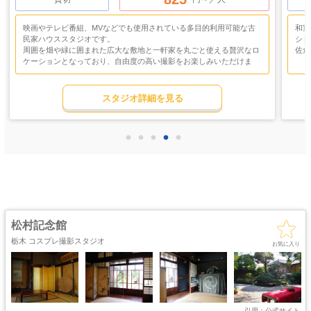
和室・古民家・和モダンの世界観を贅沢に楽しめる一棟貸しのロケー
都内
ションスタジオ
ルと
佐倉スタジオ
Res
敷地
都心から車で約1時間。千葉県佐倉市、日当たりのよい縁側と広い庭
園、
ゴージャス
ゴスロリ
中世
が生み出す穏やかな空気が魅力。
チュ
ホリゾント
ホ
・優雅
・ゴシック
・クラシック
純和風から和モダンまで多彩な“和の情緒”を表現したいコスプレ撮影
南欧
スタジオ詳細を見る
吹き抜け
洋館
姫系・メルヘン
庭・ガーデン
吹
に最適です。
コ調
・螺旋階段
ハウススタジオ
ロリータ
・庭園
・
一か
スタジオは一棟丸ごと貸切のため、広々とした空間を自由に使え、同
屋上
アイドル
猫足・バスタブ
廃墟・工場跡
猫足
・バルコニー
・ステージ
時に複数カットを効率よく撮影できます。
屋内
予約はお電話にて承ります。予約時、または予約後に、”ご使用の決
ウッ
大正ロマン
牢獄・牢屋
和室・古民家
ヴィンテージ風
牢
定” を入れて下さい。２週間前までは先約の方が優先です。それ以降
・昭和レトロ
なホ
は ”先にご使用の決定” を入れた方が優先となります。
能。
カフェ
オフィス
病院・保健室
教室・学校
初回ご使用時のお支払いは現金でお願いいたします。
自然
・レストラン
・社長室
・レ
応し
キッチン
サイバー・SF
1階の居間・和室が3部屋続く構造をはじめ、縁側、廊下、玄関、庭、
水撮影
クロマキー撮影
スタジオ
・近未来
ダイニング、キッチン、客間、2階の各部屋など、撮影スポットが豊
周囲
松村記念館
コンクリ
富。
きな
自然光
海・ビーチ・川
スチームパンク
打ちっぱなし
家具や小物も多く、和モダンのリビングや純和風の部屋へ自由に飾り
大型
栃木 コスプレ撮影スタジオ
お気に入り
替えができ、作品に合わせた世界観づくりが思いのままです。
プロジェクター
シー
カラーパック
スモーク撮影
野外ロケ
カラ
撮影
建物は伝統工法で作られた木造建築で、木製建具が放つ温もりある質
無料
感は写真映え抜群。
安心
す。
1階にはエアコンが複数設置され、季節を問わず快適に過ごせます。
控室には女優ミラー、フィッティングスペース、姿見、ハンガーラッ
引用：
公式サイト