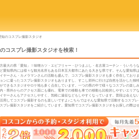
愛知のコスプレ撮影スタジオ
知のコスプレ撮影スタジオを検索！
方最大の県「愛知」！味噌カツ・エビフリャー・ひつまぶし・名古屋コーチン・ういろう
ど愛知県内には様々な観光名所もある日本五大都市にあたる大きな県です。そんな愛知県は
イヤーさん・カメラマンさんの活動も盛んで、コスプレ撮影スタジオも多く存在しており
ョンに凝ったコスプレ撮影スタジオもありますし、すこし郊外に行けば自然を活かした独
ができるスタジオやロケ地も多く点在しています。一つの県の中で様々なコスプレの楽しみ
内・県外からのアクセス面にも優れ、電車での移動も車での移動も比較的しやすいエリア
イヤーさんもアクセスしやすく、気軽に遠征などもしやすくなっています。普段は会えな
活用してコスプレ撮影するのも楽しいですよ♪こちらではそんな愛知県で活動するコスプレ
スプレ撮影スタジオをご紹介しています。愛知県でコスプレ撮影スタジオをお探しの際は