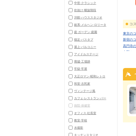
中世·クラシック
吹抜け·螺旋階段
洋館·ハウススタジオ
コ
姫系·メルヘン·ロリータ
庭·ガーデン·庭園
東京の
新宿の
猫足·バスタブ
高円寺
屋上·バルコニー
上野の
アイドルステージ
飯田橋
廃墟·工場跡
蒲田の
牢獄·牢屋
大阪の
大正ロマン·昭和レトロ
堺のコ
川崎の
和室·古民家
プレイヤー】渋ビ
【ロケーション多彩】なんでもで
川口の
ヴィンテージ風
Ｙ開催のご案内
きる撮影スタジオです♪
長野の
カフェ·レストラン·バー
8-30 まで
開催期間：2026-09-30 まで
静岡の
病院·保健室
Photo Studio Opa(フォトスタジ
神戸の
撮影スタジオ
オオーパ)
愛知県 コスプレ撮影スタジオ
オフィス·社長室
佐賀の
教室·学校
長崎の
青森の
水撮影
岐阜の
キッチンスタジオ