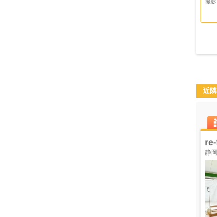
撮影
撮影
撮影
被写
すの
近隣
キャンペーン実施中
E
re
静
お気に入り
住 所
静岡県
下田市西本郷 2-5-30
営業時間
8:00〜21:00
伊豆急行の終着駅『伊豆急下田駅』から徒歩6
アクセス
分