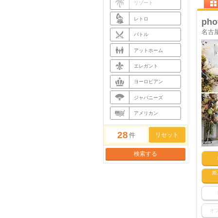
リゾート
レトロ
ph
名古
バトル
アットホーム
エレガント
ヨーロピアン
ジャパニーズ
アメリカン
28
件
リセット
検索する
姫
オ