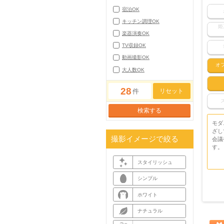
宿泊OK
キッチン調理OK
姫
楽器演奏OK
TV収録OK
動画撮影OK
オ
大人数OK
28
件
リセット
検索する
モダ
ざし
撮影イメージで絞る
会議
す。
カン
スタイリッシュ
重厚
を持
シンプル
また
イベ
ホワイト
残し
ナチュラル