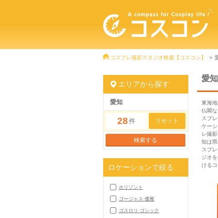
コスプレ撮影スタジオ検索【コスコン】
愛
エリアから探す
愛知
東海地
仏閣な
スプレ
28
件
リセット
ケーシ
レ撮影
検索する
知は県
スプレ
ジオを
けるコ
ロケーションで絞る
ホリゾント
ゴージャス·優雅
ゴスロリ·ゴシック