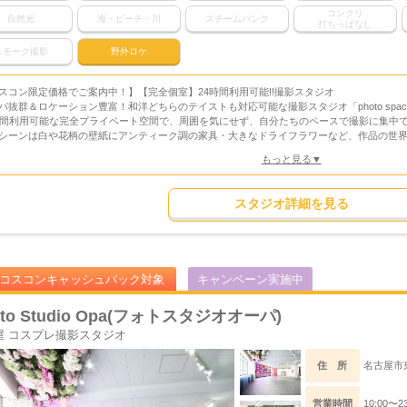
コンクリ
自然光
海・ビーチ・川
スチームパンク
打ちっぱなし
スモーク撮影
野外ロケ
スコン限定価格でご案内中！】【完全個室】24時間利用可能!!撮影スタジオ
パ抜群＆ロケーション豊富！和洋どちらのテイストも対応可能な撮影スタジオ「photo space 
時間利用可能な完全プライベート空間で、周囲を気にせず、自分たちのペースで撮影に集中
シーンは白や花柄の壁紙にアンティーク調の家具・大きなドライフラワーなど、作品の世
ご用意。
もっと見る▼
、和装が映える床の間付きの和室もあるので、一つのスタジオで様々な表情の写真を撮るこ
ーションフォトにも恵まれた立地で、徒歩圏内には名古屋城やMIRAI TOWERなどの人
かな撮影が楽しめます。
スタジオ詳細を見る
屋大通駅」から徒歩2分とアクセスも抜群！ご利用の際もスマートロックによるスムーズな
いただけますよ。
他、ご予約のタイミングによって「早割」「直前割」などもございます。
プレを通じて「なりたい自分」を表現し、自己成長を目指す方に最適な環境となっている
hoto space HISAYA（フォト スペース ヒサヤ）」でお楽しみください。
コスコンキャッシュバック対象
キャンペーン実施中
oto Studio Opa(フォトスタジオオーパ)
屋 コスプレ撮影スタジオ
住 所
営業時間
10:00〜23