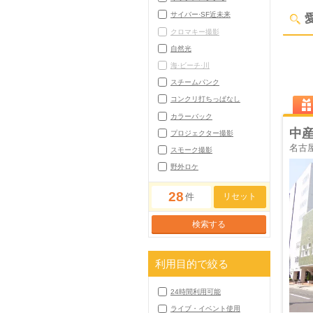
宮崎の
サイバー·SF近未来
クロマキー撮影
自然光
海·ビーチ·川
スチームパンク
コンクリ打ちっぱなし
カラーバック
中
プロジェクター撮影
名古
スモーク撮影
野外ロケ
28
件
リセット
検索する
利用目的で絞る
24時間利用可能
ライブ・イベント使用