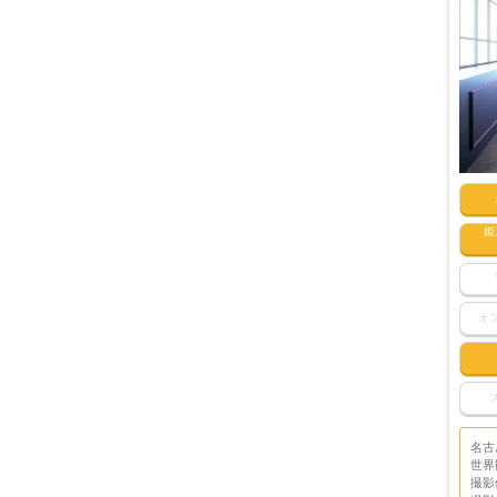
姫
オ
名古
世界
撮影