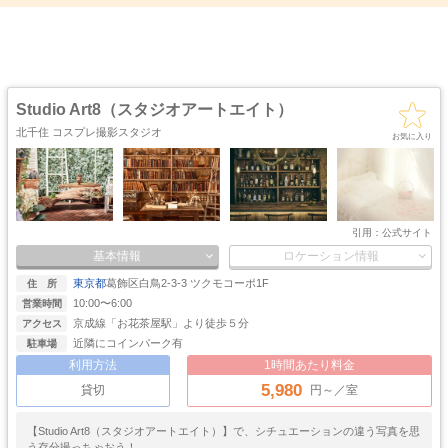
・螺旋階段
ハウススタジオ
ロリータ
・庭園
屋上
アイドル
猫足・バスタブ
廃墟・工場跡
猫
・バルコニー
・ステージ
大正ロマン
牢獄・牢屋
和室・古民家
ヴィンテージ風
・昭和レトロ
カフェ
オフィス
病院・保健室
教室・学校
Studio Art8（スタジオアートエイト）
・レストラン
・社長室
・
北千住 コスプレ撮影スタジオ
キッチン
サイバー・SF
お気に入り
水撮影
クロマキー撮影
スタジオ
・近未来
コンクリ
自然光
海・ビーチ・川
スチームパンク
打ちっぱなし
プロジェクター
カラーパック
スモーク撮影
野外ロケ
カ
撮影
引用：
公式サイト
基本情報
ロケーション情報
東京都
葛飾区白鳥2-3-3 ツクモコーポ1F
住 所
10:00〜6:00
営業時間
京成線「お花茶屋駅」より徒歩５分
アクセス
近隣にコインパーク有
駐車場
利用方法
1時間あたり料金
5,980
貸切
円～／室
【Studio Art8（スタジオアートエイト）】で、シチュエーションの違う写真を思
う存分撮っちゃおう！