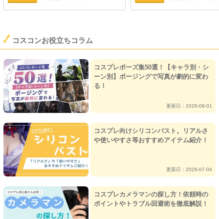
コスコンお役立ちコラム
コスプレポーズ集50選！【キャラ別・シ
ーン別】ポージングで写真が劇的に変わ
る！
更新日：2026-08-01
コスプレ向けシリコンバスト。リアルさ
や使いやすさ等おすすめアイテム紹介！
更新日：2026-07-04
コスプレカメラマンの探し方！依頼時の
ポイントやトラブル回避術を徹底解説！