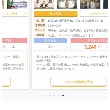
基本情報
ロケーション情報
東京都
台東区浅草橋2丁目17-6 第2鵬龍ビル 6F
住 
住 所
7:00〜0:00
営業
営業時間
JR中央・総武線『浅草橋駅』徒歩5分／都営大江戸線『蔵前
アク
アクセス
駅』徒歩11分／JR総武本線『馬喰町駅』徒歩13分／都営大江
周辺にコインパークが複数ございます。
駐車
駐車場
戸線『新御徒町駅』徒歩14分／都営新宿線『岩本町駅』徒歩
利用方法
1時間あたり料金
17分／JR中央・総武線『両国駅』徒歩20分／JR山手線『秋葉
3,240
原駅』徒歩17分／東京メトロ日比谷線『小伝馬町駅』徒歩18
貸切
円～／室
分／東京メトロ銀座線『末広町駅』徒歩18分／JR山手線『神
田駅』徒歩20分
20
天井の1/3を埋め尽くすカスミソウドライフワラーを数千本使用した
鶯谷
幻想的空間。
都内
すべての壁、天井の質感にこだわり熟練職人が漆喰施工、壁ごとの模
明る
様も細かな変化を加えています。
タジ
床材やアイテムにもこだわりました。カスミソウエリアにはカフェ
ゴージャス
ゴスロリ
中世
一面
板、その他は全て大判600角総タイル張り。空間ごとに選べるよう2人
ホ
ホリゾント
・優雅
・ゴシック
・クラシック
ヴィ
掛けアンティークベンチやチャーチチェア、グレーのヴィンテージチ
スタジオ詳細を見る
吹
吹き抜け
洋館
姫系・メルヘン
庭・ガーデン
足の
ェア、アルミニウムネイビーチェアを用意。アーティフィシャルフラ
・
・螺旋階段
ハウススタジオ
ロリータ
・庭園
撮影
ワーを贅沢に使用したスワッグは当スタジオだけで使える完全オリジ
ナルです。
屋上
アイドル
猫足
猫足・バスタブ
廃墟・工場跡
・バルコニー
・ステージ
また、屋内だけでなく、外階段での無機質な背景も使えます。
そして、プロのかたにも十分ご納得いただける機材を全て揃えまし
大正ロマン
牢
牢獄・牢屋
和室・古民家
ヴィンテージ風
た。撮影機材、納得の設備はもちろん全て無料で使用可能です。
・昭和レトロ
ここだけにしか撮れない世界があります。カメラ一台だけでお越しく
カフェ
オフィス