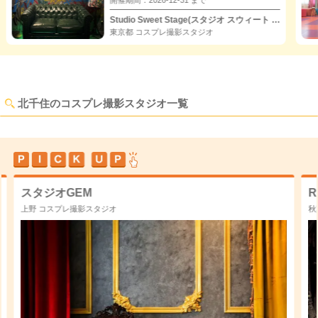
堺のコスプレ撮影スタジオ
福岡のコスプレ撮影スタジオ
Studio Sweet Stage(スタジオ スウィート ス
神奈川のコスプレ撮影スタジオ
横浜のコスプレ撮影スタジオ
テージ)
東京都 コスプレ撮影スタジオ
川崎のコスプレ撮影スタジオ
相模原のコスプレ撮影スタジオ
鎌倉のコスプレ撮影スタジオ
埼玉のコスプレ撮影スタジオ
川口のコスプレ撮影スタジオ
千葉のコスプレ撮影スタジオ
愛知のコスプレ撮影スタジオ
名古屋のコスプレ撮影スタジオ
北千住のコスプレ撮影スタジオ一覧
長野のコスプレ撮影スタジオ
北海道のコスプレ撮影スタジオ
札幌のコスプレ撮影スタジオ
石川のコスプレ撮影スタジオ
静岡のコスプレ撮影スタジオ
新潟のコスプレ撮影スタジオ
コスコンキャッシュバック対象
キャンペーン実施中
栃木のコスプレ撮影スタジオ
兵庫のコスプレ撮影スタジオ
スタジオGEM
Rê
神戸のコスプレ撮影スタジオ
岡山のコスプレ撮影スタジオ
上野 コスプレ撮影スタジオ
秋葉
広島のコスプレ撮影スタジオ
和歌山のコスプレ撮影スタジオ
佐賀のコスプレ撮影スタジオ
京都のコスプレ撮影スタジオ
群馬のコスプレ撮影スタジオ
滋賀のコスプレ撮影スタジオ
長崎のコスプレ撮影スタジオ
沖縄のコスプレ撮影スタジオ
奈良のコスプレ撮影スタジオ
茨城のコスプレ撮影スタジオ
青森のコスプレ撮影スタジオ
秋田のコスプレ撮影スタジオ