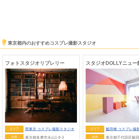
東京都内のおすすめコスプレ撮影スタジオ
フォトスタジオリブレリー
西東京
コスプレ撮影スタジオ
飯田橋
コスプレ撮
エリア
エリア
東京都多摩市永山1-8-3
東京都千代田区飯
住所
住所