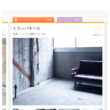
大正ロマン
牢獄・牢屋
和室・古民家
ヴィンテージ風
・昭和レトロ
カフェ
オフィス
病院・保健室
教室・学校
・レストラン
・社長室
キッチン
サイバー・SF
コスコンキャッシュバック対象
キャンペーン実施中
コ
水撮影
クロマキー撮影
スタジオ
・近未来
コンクリ
トランバネーロ
Pas
自然光
海・ビーチ・川
スチームパンク
打ちっぱなし
池袋 コスプレ撮影スタジオ
秋葉原
お気に入り
プロジェクター
カラーパック
スモーク撮影
野外ロケ
撮影