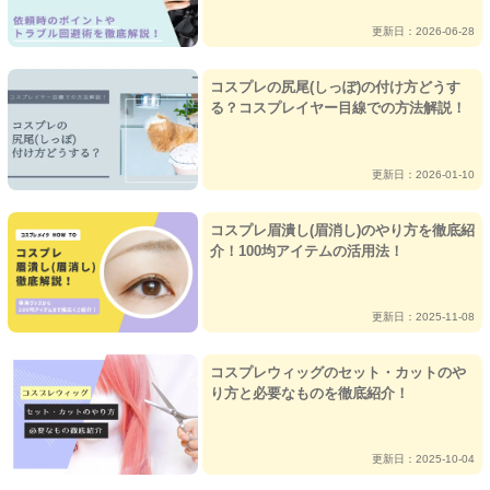
更新日：2026-06-28
コスプレの尻尾(しっぽ)の付け方どうす
る？コスプレイヤー目線での方法解説！
更新日：2026-01-10
コスプレ眉潰し(眉消し)のやり方を徹底紹
介！100均アイテムの活用法！
更新日：2025-11-08
コスプレウィッグのセット・カットのや
り方と必要なものを徹底紹介！
更新日：2025-10-04