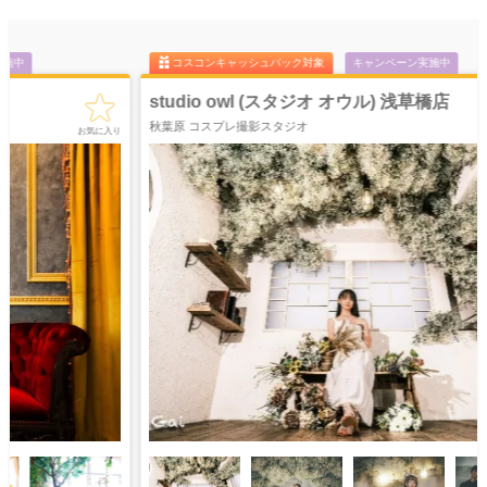
い♪
個人
カフェ
オフィス
病院・保健室
教室・学校
影・
・レストラン
・社長室
・レ
ひご
キッチン
サイバー・SF
コスコンキャッシュバック対象
キャンペーン実施中
コ
水撮影
クロマキー撮影
スタジオ
・近未来
studio owl (スタジオ オウル) 浅草橋店
コンクリ
Stu
自然光
海・ビーチ・川
スチームパンク
打ちっぱなし
秋葉原 コスプレ撮影スタジオ
秋葉原
お気に入り
プロジェクター
カラーパック
スモーク撮影
野外ロケ
カラ
撮影