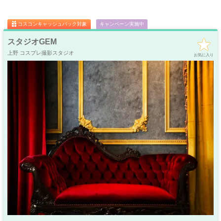
・バルコニー
・ステージ
ここだけにしか撮れない世界があります。カメラ一台だけでお越しください。
大正ロマン
牢獄・牢屋
和室・古民家
ヴィンテージ風
・昭和レトロ
コスコンキャッシュバック対象
キャンペーン実施中
カフェ
オフィス
病院・保健室
教室・学校
・レストラン
・社長室
スタジオGEM
キッチン
サイバー・SF
水撮影
クロマキー撮影
上野 コスプレ撮影スタジオ
スタジオ
・近未来
お気に入り
コンクリ
自然光
海・ビーチ・川
スチームパンク
打ちっぱなし
プロジェクター
カラーパック
スモーク撮影
野外ロケ
撮影