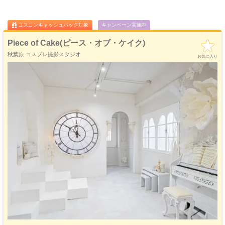
・バルコニー
・ステージ
り。
大正ロマン
牢獄・牢屋
和室・古民家
ヴィンテージ風
・昭和レトロ
また、スタッフも撮影経験豊富で自然な表情を引き出す撮影を重視しており、ポ
コスコンキャッシュバック対象
キャンペーン実施中
ージングや雰囲気づくりをサポートしてくれるため、ソロ撮影でも手軽に高クオ
カフェ
オフィス
病院・保健室
教室・学校
・レストラン
・社長室
リティな撮影がお楽しみいただけます♪
Piece of Cake(ピース・オブ・ケイク)
宣材写真で培われた撮影・レタッチのノウハウを活かし、キャラクターの魅力を
キッチン
サイバー・SF
水撮影
クロマキー撮影
秋葉原 コスプレ撮影スタジオ
スタジオ
・近未来
引き立てる高品質な写真をご提供いたします。
お気に入り
コンクリ
自然光
海・ビーチ・川
スチームパンク
打ちっぱなし
プロジェクター
カラーパック
スモーク撮影
野外ロケ
撮影