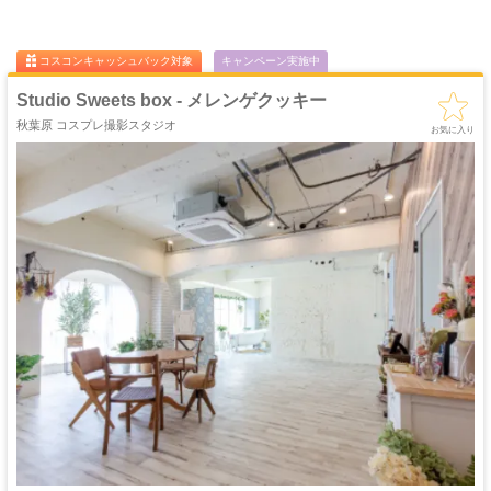
ぜひご利用ください。空き状況はオフィシャルサイトでご確認下さい。
猫足・バスタブ
廃墟・工場跡
・バルコニー
・ステージ
大正ロマン
牢獄・牢屋
和室・古民家
ヴィンテージ風
・昭和レトロ
コスコンキャッシュバック対象
キャンペーン実施中
カフェ
オフィス
病院・保健室
教室・学校
・レストラン
・社長室
Studio Sweets box - メレンゲクッキー
キッチン
サイバー・SF
水撮影
クロマキー撮影
秋葉原 コスプレ撮影スタジオ
スタジオ
・近未来
お気に入り
コンクリ
自然光
海・ビーチ・川
スチームパンク
打ちっぱなし
プロジェクター
カラーパック
スモーク撮影
野外ロケ
撮影