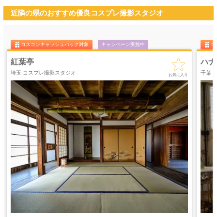
キッチン
サイバー・SF
近隣の県のおすすめ優良コスプレ撮影スタジオ
当お問合せ欄からの予約はできませんので公式サイトからのご予約を
水撮影
クロマキー撮影
スタジオ
・近未来
お願いします（10％offとなります）
コンクリ
自然光
海・ビーチ・川
スチームパンク
打ちっぱなし
プロジェクター
コスコンキャッシュバック対象
キャンペーン実施中
コ
カラーパック
スモーク撮影
野外ロケ
カラ
撮影
ハナノスミカグループ
千葉 コスプレ撮影スタジオ
千葉 
お気に入り