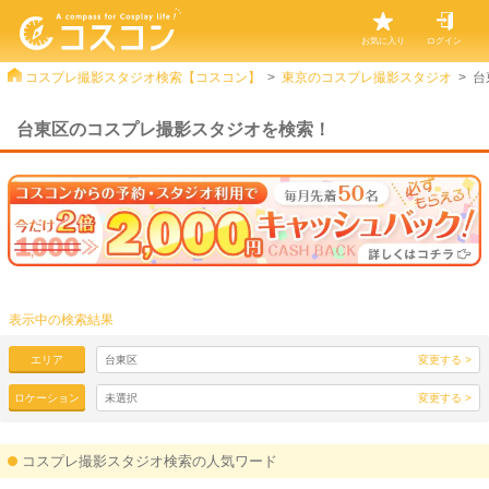
お気に入り
ログイン
コスプレ撮影スタジオ検索【コスコン】
東京のコスプレ撮影スタジオ
台
台東区のコスプレ撮影スタジオを検索！
表示中の検索結果
エリア
台東区
変更する >
ロケーション
未選択
変更する >
コスプレ撮影スタジオ検索の人気ワード