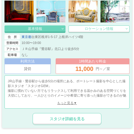
基本情報
ロケーション情報
東京都
台東区根岸1-5-17 上根岸ハイツ4階
住 所
10:00〜19:00
営業時間
ＪＲ山手線『鶯谷駅』北口より徒歩5分
アクセス
なし
駐車場
利用方法
1時間あたり料金
11,000
貸切
円～／室
JR山手線・鶯谷駅から徒歩5分の場所にある、ポートレート撮影を中心とした撮
影スタジオ「スタジオGEM」
撮影に慣れていない方でもリラックスして利用できる温かみのある空間づくりを
大切にしており、一人ひとりのイメージや希望に寄り添った撮影ができるのが魅
力です。
もっと見る▼
撮影テーマやセットの雰囲気、ヘアメイクの相談にも柔軟に対応しており、自分
らしい一枚を残せますよ。
ゴージャス
ゴスロリ
中世
ホリゾント
・優雅
・ゴシック
・クラシック
スタジオ詳細を見る
スタジオ内では季節ごとに趣向を凝らした期間限定ブースが登場し、シーズンに
吹き抜け
洋館
姫系・メルヘン
庭・ガーデン
合わせた世界観で撮影を楽しめます。
・螺旋階段
ハウススタジオ
ロリータ
・庭園
コスプレ撮影は勿論、私服や水着などでのポートレート撮影、オリジナル創作撮
屋上
アイドル
影との相性も良く、写真集やSNS投稿・イベント告知用の写真撮影にもぴった
猫足・バスタブ
廃墟・工場跡