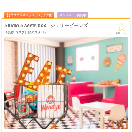
リピーター様は次回よりおトクにご利用いただける「お得意様割」があるのでコ
・バルコニー
・ステージ
スパも抜群。
大正ロマン
秋葉原の隣・JR「浅草橋駅」から徒歩4分とアクセスも良好＆コンビニや飲食店
牢獄・牢屋
和室・古民家
ヴィンテージ風
・昭和レトロ
など周辺施設も充実しているので、個人撮影の他にもグループでの併せ撮影にも
コスコンキャッシュバック対象
キャンペーン実施中
ぜひご利用ください。
カフェ
オフィス
病院・保健室
教室・学校
・レストラン
・社長室
Studio Sweets box - ジェリービーンズ
キッチン
サイバー・SF
水撮影
クロマキー撮影
秋葉原 コスプレ撮影スタジオ
スタジオ
・近未来
お気に入り
コンクリ
自然光
海・ビーチ・川
スチームパンク
打ちっぱなし
プロジェクター
カラーパック
スモーク撮影
野外ロケ
撮影