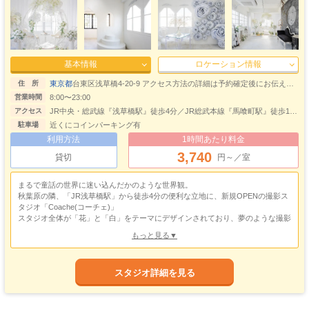
基本情報
ロケーション情報
東京都
台東区浅草橋4-20-9 アクセス方法の詳細は予約確定後にお伝えい
住 所
たします。
8:00〜23:00
営業時間
JR中央・総武線『浅草橋駅』徒歩4分／JR総武本線『馬喰町駅』徒歩11
アクセス
分／都営新宿線『岩本町駅』徒歩15分／JR山手線『秋葉原駅』徒歩15分
近くにコインパーキング有
駐車場
／都営大江戸線『蔵前駅』徒歩15分／都営大江戸線『新御徒町駅』徒歩
利用方法
1時間あたり料金
15分／東京メトロ日比谷線『小伝馬町駅』徒歩17分／東京メトロ銀座線
3,740
『末広町駅』徒歩20分／都営浅草線『浅草橋駅』徒歩7分
貸切
円～／室
まるで童話の世界に迷い込んだかのような世界観。
秋葉原の隣、「JR浅草橋駅」から徒歩4分の便利な立地に、新規OPENの撮影ス
タジオ「Coache(コーチェ)」
スタジオ全体が「花」と「白」をテーマにデザインされており、夢のような撮影
体験を提供します。
もっと見る▼
広々としたスタジオ内には、デザイナーが手掛けた巨大なバラ壁やジャイアント
フラワー、花に包まれたシンデレラ馬車など、他にはない独創的で高クオリティ
ゴージャス
ゴスロリ
中世
ホリゾント
な撮影スポットが満載です。
・優雅
・ゴシック
・クラシック
スタジオ詳細を見る
さらに、都内最大級の満月を背景にした黒漆喰壁や、ディズニー映画を彷彿とさ
吹き抜け
洋館
姫系・メルヘン
庭・ガーデン
せるアーチと階段、白漆喰壁など、ドラマチックなシーンを演出できる空間が広
・螺旋階段
ハウススタジオ
ロリータ
・庭園
がります。
屋上
アイドル
スタジオは4面採光設計で、自然光がたっぷり差し込むので、午前中も午後も柔
猫足・バスタブ
廃墟・工場跡