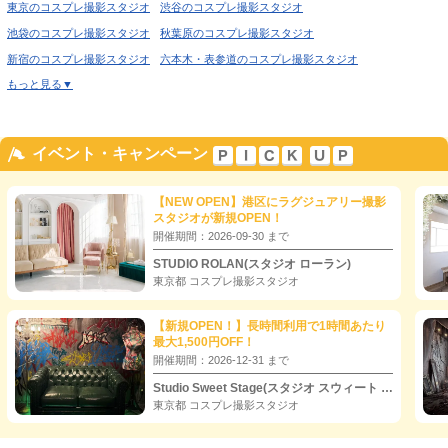
東京のコスプレ撮影スタジオ
渋谷のコスプレ撮影スタジオ
池袋のコスプレ撮影スタジオ
秋葉原のコスプレ撮影スタジオ
新宿のコスプレ撮影スタジオ
六本木・表参道のコスプレ撮影スタジオ
もっと見る▼
喜多見のコスプレ撮影スタジオ
経堂のコスプレ撮影スタジオ
高円寺のコスプレ撮影スタジオ
荻窪のコスプレ撮影スタジオ
西東京のコスプレ撮影スタジオ
高田馬場のコスプレ撮影スタジオ
イベント・キャンペーン
上野のコスプレ撮影スタジオ
錦糸町のコスプレ撮影スタジオ
日暮里のコスプレ撮影スタジオ
日本橋のコスプレ撮影スタジオ
3時間以上のご利用で【3,510円/h】！コスパ
飯田橋のコスプレ撮影スタジオ
北千住のコスプレ撮影スタジオ
抜群の極上撮影空間！
開催期間：2026-08-31 まで
世田谷のコスプレ撮影スタジオ
田園調布のコスプレ撮影スタジオ
studio owl (スタジオ オウル) 浅草橋店
蒲田のコスプレ撮影スタジオ
葛西のコスプレ撮影スタジオ
東京都 コスプレ撮影スタジオ
小岩のコスプレ撮影スタジオ
新木場のコスプレ撮影スタジオ
大阪のコスプレ撮影スタジオ
難波のコスプレ撮影スタジオ
【新規OPEN！】幻想的で退廃的な超高クオ
リティ撮影空間！
梅田のコスプレ撮影スタジオ
西中島のコスプレ撮影スタジオ
開催期間：2026-11-30 まで
堺のコスプレ撮影スタジオ
福岡のコスプレ撮影スタジオ
Rêverie Studio(レヴリースタジオ)
神奈川のコスプレ撮影スタジオ
横浜のコスプレ撮影スタジオ
東京都 コスプレ撮影スタジオ
川崎のコスプレ撮影スタジオ
相模原のコスプレ撮影スタジオ