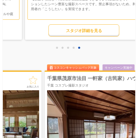
ョンしたシーン豊富な撮影スペースです。禁止事項がないため、利
ープ」
者の「こうしたい」を実現できます。
大きな窓から
ワーウォール
自由さが魅力！
サ」
ゴージャス
ゴスロリ
中世
水撮影や血糊撮影などの特殊撮影OK
クラシカルな
ホリゾント
ホリゾント
・優雅
・ゴシック
・クラシック
ウィッグカットOK、ヘアスプレー使用OK
鏡・洋書など
スタジオ詳細を見る
吹き抜け
洋館
姫系・メルヘン
庭・ガーデン
吹き抜け
飲食可能 or 持ち込みOK
ームプルム」
・螺旋階段
ハウススタジオ
ロリータ
・庭園
・螺旋階段
音出しOK or 動画撮影OK
撮影ロケーシ
スモーク撮影OK（スモーク機材はご持参ください）
ーランドと馬
屋上
アイドル
足・バスタブ
廃墟・工場跡
猫足・バスタ
・バルコニー
・ステージ
インテリアの配置換え自由
マンティック
高クオリティ
大正ロマン
牢獄・牢屋
和室・古民家
ヴィンテージ風
牢獄・牢屋
・昭和レトロ
ートレート・
設備も充実！
活用いただけ
カフェ
オフィス
カフェ
病院・保健室
教室・学校
コスコンキャッシュバック対象
キャンペーン実施中
Wi-Fi
商用撮影やム
・レストラン
・社長室
・レストラン
電源、延長コード
の本格的なヴ
キッチン
サイバー・SF
千葉県茂原市法目 一軒家（古民家）ハウススタジオ①
Sak
照明器具
水撮影
クロマキー撮影
同じ建物内に
水撮影
スタジオ
・近未来
プロジェクター
することも可
千葉 コスプレ撮影スタジオ
千葉 
コンクリ
お気に入り
冷蔵庫
（特に屋上の
自然光
海・ビーチ・川
スチームパンク
自然光
打ちっぱなし
ウォッシュレット付きトイレ
「ルームロサ
簡易キッチン
プロジェクター
奨しておりま
カラーパック
スモーク撮影
野外ロケ
カラーパック
撮影
tc…設備も充実！
また、期間限
時開催中！
なみに、最大150名収容できるサイズなので、イベントスペースと
ご利用につい
てもご活用いただけます。
い。
豆急行の終着駅「伊豆急下田駅」から徒歩圏内で、駐車スペースも
通乗用車2台分をご用意！
利用に関するお問い合わせやロケハンのご希望についても、ぜひお