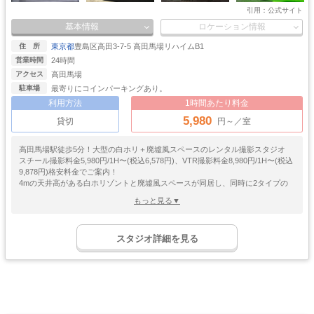
引用：
公式サイト
基本情報
ロケーション情報
東京都
豊島区高田3-7-5 高田馬場リハイムB1
住 所
24時間
営業時間
高田馬場
アクセス
最寄りにコインパーキングあり。
駐車場
利用方法
1時間あたり料金
5,980
貸切
円～／室
高田馬場駅徒歩5分！大型の白ホリ＋廃墟風スペースのレンタル撮影スタジオ
スチール撮影料金5,980円/1H〜(税込6,578円)、VTR撮影料金8,980円/1H〜(税込
9,878円)格安料金でご案内！
4mの天井高がある白ホリゾントと廃墟風スペースが同居し、同時に2タイプの
撮影ができるお得な撮影スタジオ。
もっと見る▼
照明用バトンが白ホリ内にはもちろん、白ホリ左側および正面などのスペース
にも設置されていて、様々なラインティングが可能です。
ゴージャス
ゴスロリ
中世
ホリゾント
また、3面クロマキー、黒バック撮影プランもあります。
・優雅
・ゴシック
・クラシック
スタジオ詳細を見る
ご要望が多くありました控室を増設！より使いやすくなりました。
吹き抜け
洋館
姫系・メルヘン
庭・ガーデン
・螺旋階段
ハウススタジオ
ロリータ
・庭園
屋上
アイドル
猫足・バスタブ
廃墟・工場跡
・バルコニー
・ステージ
大正ロマン
牢獄・牢屋
和室・古民家
ヴィンテージ風
・昭和レトロ