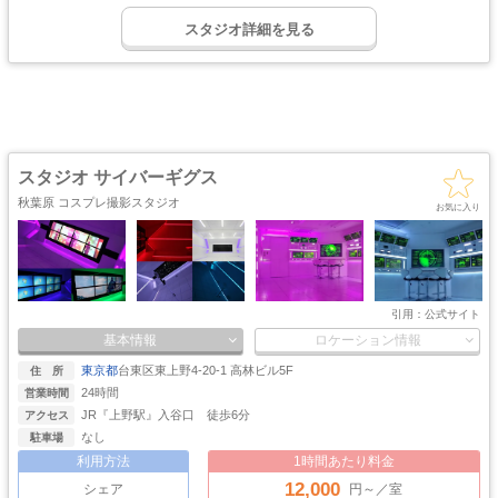
ホリゾント
ただいまOPEN記念で更にお得にご利用いただけますよ！
・優雅
・ゴシック
・クラシック
スタジオ詳細を見る
コスプレ撮影だけじゃなく、動画撮影やライブ配信にも使えますので、ぜひお
吹き抜け
洋館
姫系・メルヘン
庭・ガーデン
気軽にご活用ください！
・螺旋階段
ハウススタジオ
ロリータ
・庭園
屋上
アイドル
猫足・バスタブ
廃墟・工場跡
・バルコニー
・ステージ
大正ロマン
牢獄・牢屋
和室・古民家
ヴィンテージ風
・昭和レトロ
カフェ
オフィス
病院・保健室
教室・学校
・レストラン
・社長室
スタジオ サイバーギグス
キッチン
サイバー・SF
水撮影
クロマキー撮影
秋葉原 コスプレ撮影スタジオ
スタジオ
・近未来
お気に入り
コンクリ
自然光
海・ビーチ・川
スチームパンク
打ちっぱなし
プロジェクター
カラーパック
スモーク撮影
野外ロケ
撮影
引用：
公式サイト
基本情報
ロケーション情報
東京都
台東区東上野4-20-1 高林ビル5F
住 所
24時間
営業時間
JR『上野駅』入谷口 徒歩6分
アクセス
なし
駐車場
利用方法
1時間あたり料金
12,000
シェア
円～／室