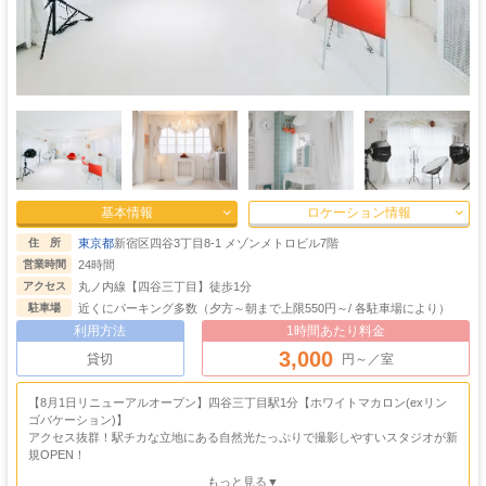
基本情報
ロケーション情報
東京都
新宿区四谷3丁目8-1 メゾンメトロビル7階
住 所
24時間
営業時間
丸ノ内線【四谷三丁目】徒歩1分
アクセス
近くにパーキング多数（夕方～朝まで上限550円～/ 各駐車場により）
駐車場
利用方法
1時間あたり料金
3,000
貸切
円～／室
【8月1日リニューアルオープン】四谷三丁目駅1分【ホワイトマカロン(exリン
ゴバケーション)】
アクセス抜群！駅チカな立地にある自然光たっぷりで撮影しやすいスタジオが新
規OPEN！
白を基調とし、個性的な家具やインテリアが豊富な撮影空間で、王道から個性的
もっと見る▼