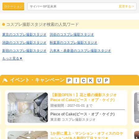
ロケーション
サイバー·SF近未来
変更する >
コスプレ撮影スタジオ検索の人気ワード
東京のコスプレ撮影スタジオ
渋谷のコスプレ撮影スタジオ
池袋のコスプレ撮影スタジオ
秋葉原のコスプレ撮影スタジオ
新宿のコスプレ撮影スタジオ
六本木・表参道のコスプレ撮影スタジオ
もっと見る▼
喜多見のコスプレ撮影スタジオ
経堂のコスプレ撮影スタジオ
高円寺のコスプレ撮影スタジオ
荻窪のコスプレ撮影スタジオ
西東京のコスプレ撮影スタジオ
高田馬場のコスプレ撮影スタジオ
イベント・キャンペーン
上野のコスプレ撮影スタジオ
錦糸町のコスプレ撮影スタジオ
日暮里のコスプレ撮影スタジオ
日本橋のコスプレ撮影スタジオ
影スタジオ
【2025年3月21日OPEN！】高クオ
飯田橋のコスプレ撮影スタジオ
北千住のコスプレ撮影スタジオ
ブ・ケイク)
３種の世界観「スタジオ椅子の国」
開催期間：2026-09-30 まで
世田谷のコスプレ撮影スタジオ
田園調布のコスプレ撮影スタジオ
ブ・ケイク)
撮影スタジオ 椅子の国
蒲田のコスプレ撮影スタジオ
葛西のコスプレ撮影スタジオ
東京都 コスプレ撮影スタジオ
小岩のコスプレ撮影スタジオ
新木場のコスプレ撮影スタジオ
大阪のコスプレ撮影スタジオ
難波のコスプレ撮影スタジオ
オフィスのロケ
【1時間4,000円～】高クオリティな
タジオ
を高コスパで利用可能♪