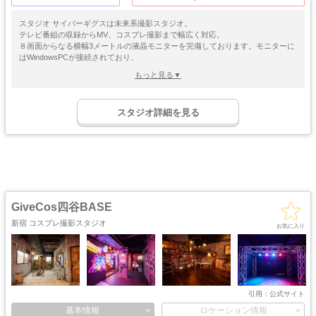
スタジオ サイバーギグスは未来系撮影スタジオ。
テレビ番組の収録からMV、コスプレ撮影まで幅広く対応。
８画面からなる横幅3メートルの液晶モニターを完備しております。モニターに
はWindowsPCが接続されており、
PCを操作することでモニターに様々な映像や画像を表示できます。
もっと見る▼
動画、静止画、音楽の撮影。８画面に一つの映像や画像を表示させることも、
バラバラに異なる映像や画像を表示させることも可能。
ゴージャス
ゴスロリ
中世
ホリゾント
無料の背景映像も複数ご用意しております！
・優雅
・ゴシック
・クラシック
スタジオ詳細を見る
壁にはLEDが埋め込まれており、色と動き、スピードの組み合わせで様々な絵
吹き抜け
洋館
姫系・メルヘン
庭・ガーデン
作りが可能です♪
・螺旋階段
ハウススタジオ
ロリータ
・庭園
その他にも合計12台のモニターとLEDと機器で埋め尽くされた機械ブースもご
屋上
アイドル
用意。
猫足・バスタブ
廃墟・工場跡
・バルコニー
・ステージ
ご自身で持ち込まれた映像や画像も表示可能です☆
大正ロマン
スタジオは上野駅から徒歩6分と駅近！24時間営業です♪
牢獄・牢屋
和室・古民家
ヴィンテージ風
・昭和レトロ
カフェ
オフィス
病院・保健室
教室・学校
・レストラン
・社長室
GiveCos四谷BASE
キッチン
サイバー・SF
水撮影
クロマキー撮影
新宿 コスプレ撮影スタジオ
スタジオ
・近未来
お気に入り
コンクリ
自然光
海・ビーチ・川
スチームパンク
打ちっぱなし
プロジェクター
カラーパック
スモーク撮影
野外ロケ
撮影
引用：
公式サイト
基本情報
ロケーション情報