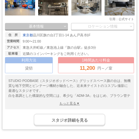
カラーパック
スモーク撮影
野外ロケ
撮影
引用：
公式サイト
基本情報
ロケーション情報
東京都
品川区旗の台2丁目1-14 あん戸高 B1F
住 所
9:00〜21:00
営業時間
東急大井町線／東急池上線『旗の台駅』徒歩3分
アクセス
近隣のコインパーキングをご利用ください。
駐車場
利用方法
1時間あたり料金
11,200
貸切
円～／室
STUDIO PODBASE（スタジオポッドベース）グリッドスペース旗の台は、無機
質な地下空間とビンテージ機材が融合した、近未来テイストのコスプレ撮影に
最適なスタジオです。
白を基調とした構築的な空間には、希少な「ADM-3A」をはじめ、ブラウン管テ
レビやオシロスコープ、電子ガジェットなど、映像演出に活用できるアイテム
もっと見る▼
を常設。自由にレイアウトを組み替えられるため、作品やキャラクターに合わ
せてオリジナルの世界観を演出できます。
ゴージャス
ゴスロリ
中世
ホリゾント
・優雅
・ゴシック
・クラシック
スタジオ詳細を見る
スタジオ全体はシンプルでミニマルなデザインを採用しており、近未来やSF、
吹き抜け
洋館
姫系・メルヘン
庭・ガーデン
サイバーパンク、研究施設、実験室、アンドロイドなどの世界観を表現するコ
・螺旋階段
ハウススタジオ
ロリータ
・庭園
スプレ撮影にぴったり。
屋上
アイドル
ブラウン管テレビや電子機器を組み合わせることで、レトロフューチャーな雰
猫足・バスタブ
廃墟・工場跡
・バルコニー
・ステージ