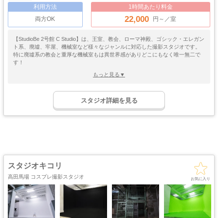
利用方法
1時間あたり料金
22,000
両方OK
円～／室
【StudioBe 2号館 C Studio】は、王室、教会、ローマ神殿、ゴシック・エレガン
ト系、廃墟、牢屋、機械室など様々なジャンルに対応した撮影スタジオです。
特に廃墟系の教会と重厚な機械室もは異世界感がありどこにもなく唯一無二で
す！
教会には棺桶まであります！
もっと見る▼
是非コスプレイヤーさんには一度ご利用して頂きたいです！
ゴージャス
ゴスロリ
中世
ホリゾント
・優雅
・ゴシック
・クラシック
スタジオ詳細を見る
吹き抜け
洋館
姫系・メルヘン
庭・ガーデン
・螺旋階段
ハウススタジオ
ロリータ
・庭園
屋上
アイドル
猫足・バスタブ
廃墟・工場跡
・バルコニー
・ステージ
大正ロマン
牢獄・牢屋
和室・古民家
ヴィンテージ風
・昭和レトロ
カフェ
オフィス
病院・保健室
教室・学校
・レストラン
・社長室
スタジオキコリ
キッチン
サイバー・SF
水撮影
クロマキー撮影
高田馬場 コスプレ撮影スタジオ
スタジオ
・近未来
お気に入り
コンクリ
自然光
海・ビーチ・川
スチームパンク
打ちっぱなし
プロジェクター
カラーパック
スモーク撮影
野外ロケ
撮影