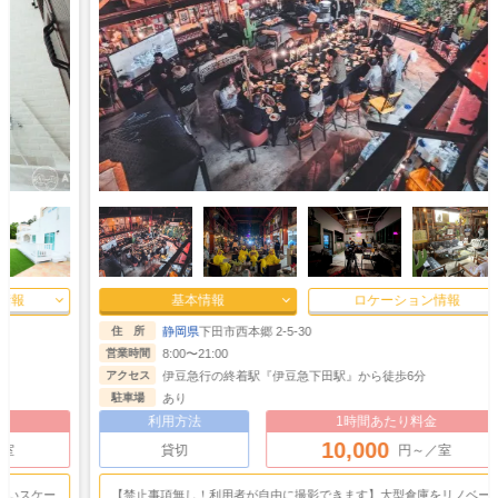
基本情報
ロケーション情報
基
静岡県
下田市西本郷 2-5-30
千
 所
住 所
8:00〜21:00
9:0
業時間
営業時間
伊豆急行の終着駅『伊豆急下田駅』から徒歩6分
JR
クセス
アクセス
口1
あり
駐車
車場
駐車場
利用方法
1時間あたり料金
利用
10,000
貸切
円～／室
貸
禁止事項無し！利用者が自由に撮影できます】大型倉庫をリノベー
異なる3つの