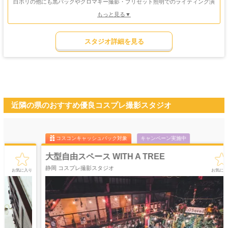
白ホリの他にも黒バックやクロマキー撮影・プリセット照明でのライティング演
出もでき、吊り天井を利用した空間の作り込みなど自由度の高い撮影空間となっ
もっと見る▼
ております♪
レンタル機材も全て無料！手軽に本格的な撮影がお楽しみいただける格安撮影ス
ゴージャス
ゴスロリ
中世
ホリゾント
タジオで、「浅草駅」から徒歩1分とアクセスも良好。
・優雅
・ゴシック
・クラシック
スタジオ詳細を見る
都内だけでなく埼玉・千葉方面からもご利用しやすい立地となっています。
吹き抜け
洋館
姫系・メルヘン
庭・ガーデン
・螺旋階段
ハウススタジオ
ロリータ
・庭園
屋上
アイドル
猫足・バスタブ
廃墟・工場跡
・バルコニー
・ステージ
大正ロマン
牢獄・牢屋
和室・古民家
ヴィンテージ風
・昭和レトロ
カフェ
オフィス
病院・保健室
教室・学校
近隣の県のおすすめ優良コスプレ撮影スタジオ
・レストラン
・社長室
キッチン
サイバー・SF
水撮影
クロマキー撮影
スタジオ
・近未来
コンクリ
自然光
海・ビーチ・川
スチームパンク
コスコンキャッシュバック対象
キャンペーン実施中
コスコンキ
打ちっぱなし
プロジェクター
型自由スペース WITH A TREE
ハナノス
カラーパック
スモーク撮影
野外ロケ
撮影
 コスプレ撮影スタジオ
千葉 コスプレ
お気に入り