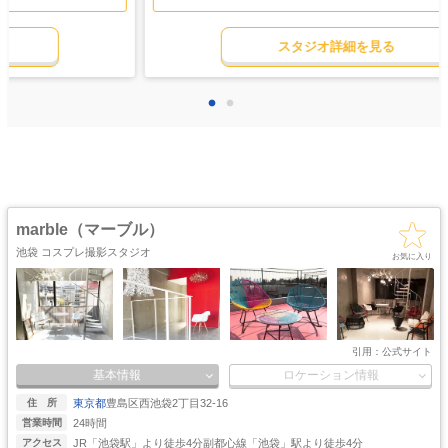
す。
都心
ゴージャス
ゴスロリ
中世
人通りの少ない閑静な立地なので、周囲を気にせず撮影が可能！コス
が生
ホリゾント
ホ
・優雅
・ゴシック
・クラシック
プレや創作衣装での野外撮影でも、快適に撮影に没頭できます。
純和
スタジオ詳細を見る
吹き抜け
洋館
姫系・メルヘン
庭・ガーデン
吹
敷地内には母屋に加え、畑や井戸、祠、木造小屋など多彩なロケーシ
に最
・螺旋階段
ハウススタジオ
ロリータ
・庭園
・
ョンが点在し、和風作品や廃墟風、田舎暮らしのシーンなど幅広い世
界観の撮影に対応可能。
スタ
屋上
アイドル
猫足・バスタブ
廃墟・工場跡
猫足
・バルコニー
・ステージ
さらに！血糊やスモーク、雨降らしなどの特殊演出にも対応してお
時に
り、通常のスタジオではなかなか出来ない本格的な演出を取り入れた
予約
大正ロマン
牢獄・牢屋
和室・古民家
ヴィンテージ風
牢
作品づくりも実現できます。（火を使った撮影などはご相談くださ
・昭和レトロ
定”
い）
は 
カフェ
オフィス
病院・保健室
教室・学校
室内設備も充実しており、キッチンや浴室、家具・小道具などは自由
初回
・レストラン
・社長室
・レ
に使用可能。
キッチン
サイバー・SF
調理器具や布団も備えられているため、撮影合宿にも対応できます。
水撮影
クロマキー撮影
1階
スタジオ
・近未来
広いスタジオだと大人数でのグループ利用になりがちですが、一人あ
ダイ
marble（マーブル）
コンクリ
たり料金になっているので6,600円で1日中撮影が楽しめるのも魅力！
富。
自然光
海・ビーチ・川
スチームパンク
打ちっぱなし
少人数でのご利用でもリーズナブルにご活用いただけます♪
家具
池袋 コスプレ撮影スタジオ
お気に入り
更に今なら【コスコン限定特典】で「カメラマン様【無料】」や「学
プロジェクター
替え
カラーパック
スモーク撮影
野外ロケ
カラ
撮影
生応援特典」もご用意しているので、ぜひお気軽にご利用ください！
建物
感は
1階
控室
引用：
公式サイト
ク、
基本情報
ロケーション情報
古民
東京都
豊島区西池袋2丁目32-16
住 所
トの
24時間
営業時間
ジオ
JR「池袋駅」より徒歩4分副都心線「池袋」駅より徒歩4分
アクセス