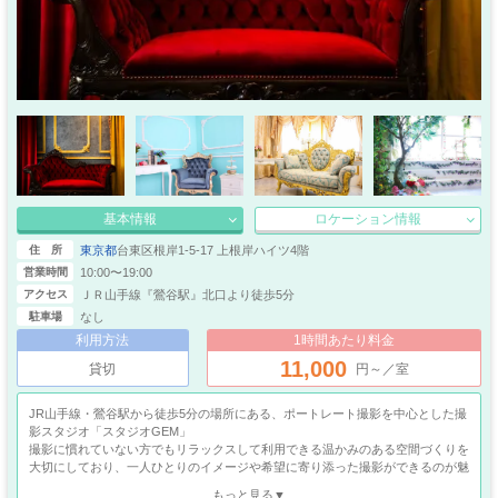
基本情報
ロケーション情報
東京都
台東区根岸1-5-17 上根岸ハイツ4階
住 所
10:00〜19:00
営業時間
ＪＲ山手線『鶯谷駅』北口より徒歩5分
アクセス
なし
駐車場
利用方法
1時間あたり料金
11,000
貸切
円～／室
JR山手線・鶯谷駅から徒歩5分の場所にある、ポートレート撮影を中心とした撮
影スタジオ「スタジオGEM」
撮影に慣れていない方でもリラックスして利用できる温かみのある空間づくりを
大切にしており、一人ひとりのイメージや希望に寄り添った撮影ができるのが魅
力です。
もっと見る▼