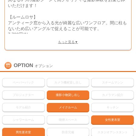
いただけます！
【ルームロサ】
アンティーク窓から入る光が綺麗な広いワンフロア。間に柱も
ないため広いアングルで捉えることが可能です。
7,700円/1h
もっと見る▼
【ルームプルム】
赤×ブラウンの重厚なクラシックスタイルと、緑壁の落ち着い
た書斎風の2エリア構成。
5,500円/1h
OPTION
オプション
【ルーフコロル】
ライトアップ可能なメリーゴーランドと馬車がロマンチックに
ペーパーバック
カメラ機材貸し出し
スチームマシン
映える屋上ロケーション。
7,700円/1h
プロジェクター
撮影小物貸し出し
カメラマン紹介
※ご予約の際は「コスコンを見た」とお伝えいただくと対応が
スムーズです。
モデル紹介
メイクルーム
キッチン
シャワールーム
喫煙スペース
女性更衣室
男性更衣室
防音完備
スタジオアシスタント