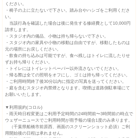
ください。
・椅子の上に立たないで下さい。踏み台やハシゴをご利用くださ
い。
当該行為を確認した場合は後に発生する修繕費として10,000円
請求します。
・スタジオ内の備品、小物は持ち帰らないで下さい。
・スタジオ内の家具や小物の移動は自由ですが、移動したものは
元の場所にお戻しください。
・飲食の持ち込みは可能ですが、食べ残しはトイレに流したりせ
ずお持ち帰りください。
・トイレにはトイレットペーパー以外流さないでください。
・帰る際は全ての照明をオフにし、ゴミは持ち帰ってください。
・ご利用時間終了後30分以内に指定の写真を送ってください。
・庭を含むスタジオ内禁煙となります。喫煙は道路側駐車場にて
お願いいたします。
▼利用規約(コロル)
・雨天時日程変更はご利用予定時間の24時間前〜3時間前の時点で
ウェザーニュースでご利用時間が雨予報の場合1度のみ承ります。
（千葉県船橋市前原西、画面のスクリーンショット必須）ご利
用開始後の日程は承れません。