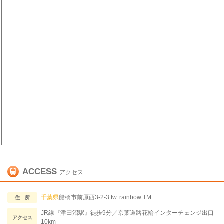
ACCESS
アクセス
千葉県
船橋市前原西3-2-3 tw. rainbow TM
住 所
JR線『津田沼駅』徒歩9分／京葉道路花輪インターチェンジ出口
アクセス
10km