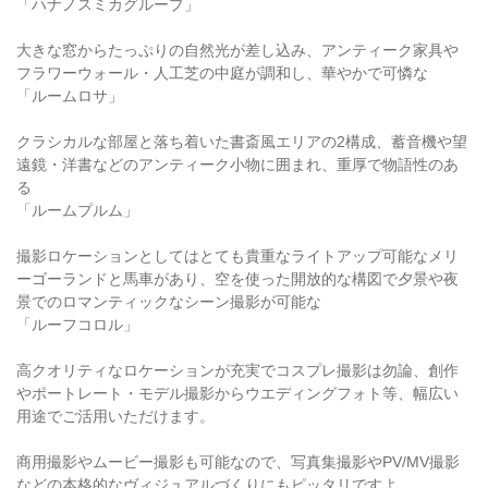
「ハナノスミカグループ」
大きな窓からたっぷりの自然光が差し込み、アンティーク家具や
フラワーウォール・人工芝の中庭が調和し、華やかで可憐な
「ルームロサ」
クラシカルな部屋と落ち着いた書斎風エリアの2構成、蓄音機や望
遠鏡・洋書などのアンティーク小物に囲まれ、重厚で物語性のあ
る
「ルームプルム」
撮影ロケーションとしてはとても貴重なライトアップ可能なメリ
ーゴーランドと馬車があり、空を使った開放的な構図で夕景や夜
景でのロマンティックなシーン撮影が可能な
「ルーフコロル」
高クオリティなロケーションが充実でコスプレ撮影は勿論、創作
やポートレート・モデル撮影からウエディングフォト等、幅広い
用途でご活用いただけます。
商用撮影やムービー撮影も可能なので、写真集撮影やPV/MV撮影
などの本格的なヴィジュアルづくりにもピッタリですよ。