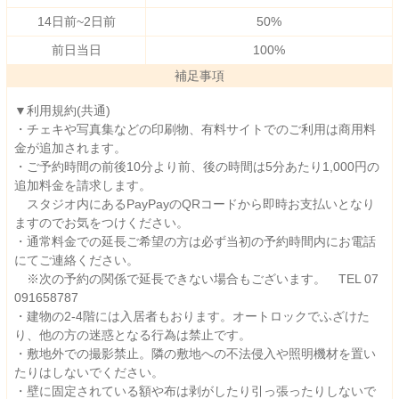
14日前~2日前
50%
前日当日
100%
補足事項
▼利用規約(共通)
・チェキや写真集などの印刷物、有料サイトでのご利用は商用料
金が追加されます。
・ご予約時間の前後10分より前、後の時間は5分あたり1,000円の
追加料金を請求します。
スタジオ内にあるPayPayのQRコードから即時お支払いとなり
ますのでお気をつけください。
・通常料金での延長ご希望の方は必ず当初の予約時間内にお電話
にてご連絡ください。
※次の予約の関係で延長できない場合もございます。 TEL 07
091658787
・建物の2-4階には入居者もおります。オートロックでふざけた
り、他の方の迷惑となる行為は禁止です。
・敷地外での撮影禁止。隣の敷地への不法侵入や照明機材を置い
たりはしないでください。
・壁に固定されている額や布は剥がしたり引っ張ったりしないで