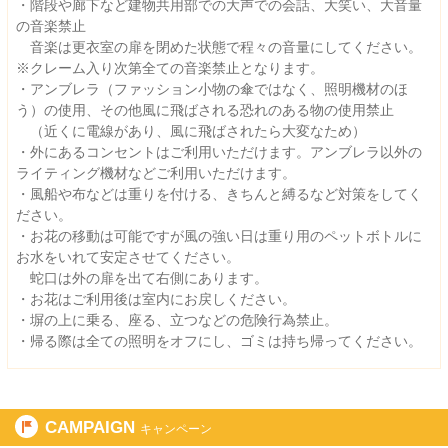
・階段や廊下など建物共用部での大声での会話、大笑い、大音量
の音楽禁止
音楽は更衣室の扉を閉めた状態で程々の音量にしてください。
※クレーム入り次第全ての音楽禁止となります。
・アンブレラ（ファッション小物の傘ではなく、照明機材のほ
う）の使用、その他風に飛ばされる恐れのある物の使用禁止
（近くに電線があり、風に飛ばされたら大変なため）
・外にあるコンセントはご利用いただけます。アンブレラ以外の
ライティング機材などご利用いただけます。
・風船や布などは重りを付ける、きちんと縛るなど対策をしてく
ださい。
・お花の移動は可能ですが風の強い日は重り用のペットボトルに
お水をいれて安定させてください。
蛇口は外の扉を出て右側にあります。
・お花はご利用後は室内にお戻しください。
・塀の上に乗る、座る、立つなどの危険行為禁止。
・帰る際は全ての照明をオフにし、ゴミは持ち帰ってください。
CAMPAIGN
キャンペーン