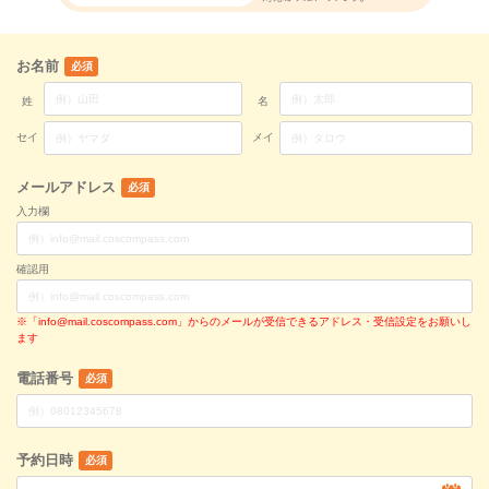
お名前
必須
姓
名
セイ
メイ
メールアドレス
必須
入力欄
確認用
※「info@mail.coscompass.com」からのメールが受信できるアドレス・受信設定をお願いし
ます
電話番号
必須
予約日時
必須