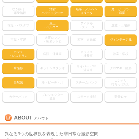
吹き抜け
洋館
姫系・メルヘン
庭・ガーデン
・螺旋階段
ハウススタジオ
ロリータ
・庭園
屋上
アイドル
猫足・バスタブ
廃墟・工場跡
・バルコニー
・ステージ
大正ロマン
牢獄・牢屋
和室・古民家
ヴィンテージ風
・昭和レトロ
カフェ
オフィス
病院・保健室
教室・学校
・レストラン
・社長室
サイバー・SF
水撮影
キッチンスタジオ
クロマキー撮影
・近未来
コンクリ
自然光
海・ビーチ・川
スチームパンク
打ちっぱなし
プロジェクター
カラーパック
スモーク撮影
野外ロケ
撮影
ABOUT
アバウト
異なる3つの世界観を表現した非日常な撮影空間