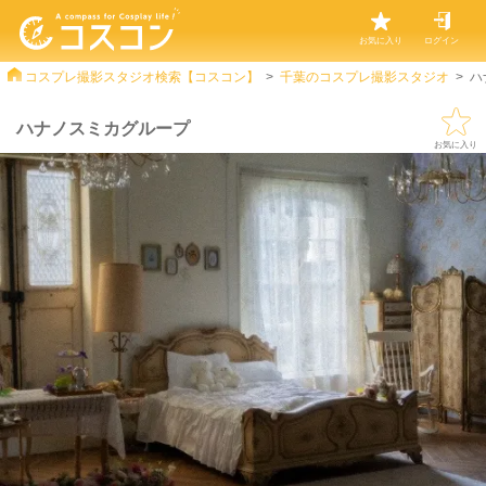
お気に入り
ログイン
コスプレ撮影スタジオ検索【コスコン】
千葉のコスプレ撮影スタジオ
ハ
ハナノスミカグループ
お気に入り