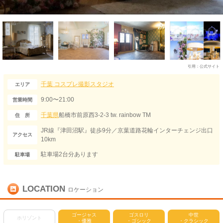
引用：
公式サイト
千葉
コスプレ撮影スタジオ
エリア
9:00〜21:00
営業時間
千葉県
船橋市前原西3-2-3 tw. rainbow TM
住 所
JR線『津田沼駅』徒歩9分／京葉道路花輪インターチェンジ出口
アクセス
10km
駐車場2台分あります
駐車場
LOCATION
ロケーション
ゴージャス
ゴスロリ
中世
ホリゾント
・優雅
・ゴシック
・クラシック