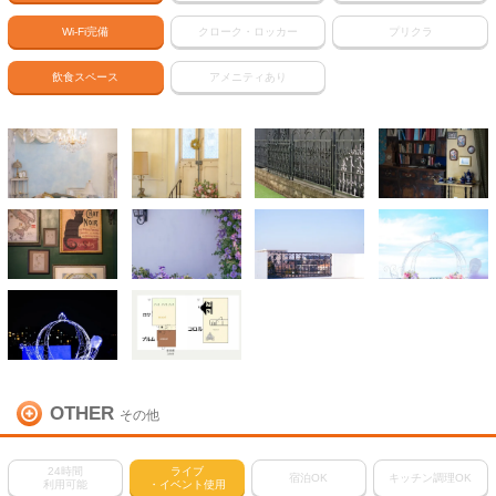
Wi-Fi完備
クローク・ロッカー
プリクラ
飲食スペース
アメニティあり
OTHER
その他
24時間
ライブ
宿泊OK
キッチン調理OK
利用可能
・イベント使用