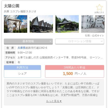
カフェ
オフィス
病院・保健室
教室・学校
・レストラン
・社長室
太陽公園
キッチン
サイバー・SF
水撮影
クロマキー撮影
兵庫 コスプレ撮影スタジオ
スタジオ
・近未来
お気に入り
コンクリ
自然光
海・ビーチ・川
スチームパンク
打ちっぱなし
プロジェクター
カラーパック
スモーク撮影
野外ロケ
撮影
引用：
公式サイト
基本情報
ロケーション情報
兵庫県
姫路市打越1342-6
住 所
9:00〜17:00
営業時間
お車でお越しの方 山陽姫路西インター下車、県道545号線、 ローソン姫
アクセス
路白鳥台店を越え、「峰相」の信号を左折し約2分 公共機関でお越しの
有
駐車場
方 JR姫路駅より神姫バス白鳥台行き(白鳥台3丁目下車)緑台行き(打越西
利用方法
1時間あたり料金
もしくは打越新田下車)にお乗りください
1,500
シェア
円～／人
屋内のスタジオでのコスプレ撮影もいいですが、たまには広い外で自然いっぱ
いの中でのコスプレ撮影もいかがでしょう？「太陽公園」は圧倒的に広く、ド
ラマや映画などのロケ撮影に何回も使用されたことのある有名な公園。ですが
ここはコスプレ撮影もOK！白鳥城をはじめ、天安門や凱旋門、万里の長城な
ど、日本国内では他にない建造物があります。非日常的な空間がコスプレ撮影
もっと見る▼
と相性良く、たくさんのコスプレイヤーさん達に親しまれています！スタジオ
では撮影できないリアルなコスプレ撮影がしたい人はぜひ「太陽公園」へお越
ゴージャス
ゴスロリ
中世