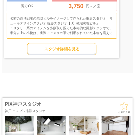
3,750
両方OK
円～／室
名前の通り戦場の廃墟ビルをイメージして作られた撮影スタジオ「リ
ューキデザインスタジオ 撮影スタジオ【D】戦場廃墟ビル」
ミリタリー系のアイテムを多数取り揃えた本格的な撮影スタジオで、
半分以上の小物は、実際にアメリカ軍で利用されていた本物を揃えて
いるので、本物にしか出せない臨場感あふれるリアルな写真撮影がで
ゴージャス
ゴスロリ
中世
きますよ。
ホリゾント
・優雅
・ゴシック
・クラシック
廃墟ロケーションの他にも、ド派手なグラフィティアートの壁面もあ
スタジオ詳細を見る
吹き抜け
洋館
姫系・メルヘン
庭・ガーデン
り！
・螺旋階段
ハウススタジオ
ロリータ
・庭園
さらに煙を背景にして撮影出来るようにスモークやスポットライトな
どもご用意しているので、演出を駆使したコスプレ撮影の他にも本格
屋上
アイドル
猫足・バスタブ
廃墟・工場跡
・バルコニー
・ステージ
的なミリタリー撮影など様々な用途でお楽しみいただけます。
他の系列の撮影スタジオの約2倍の広さですので、大人数での撮影も
大正ロマン
牢獄・牢屋
和室・古民家
ヴィンテージ風
対応！
・昭和レトロ
同じ作品やテーマでの併せ撮影や大型のグループ撮影にも是非ご活用
カフェ
オフィス
病院・保健室
教室・学校
ください♪
・レストラン
・社長室
キッチン
サイバー・SF
水撮影
クロマキー撮影
スタジオ
・近未来
PIX神戸スタジオ
コンクリ
自然光
海・ビーチ・川
スチームパンク
打ちっぱなし
神戸 コスプレ撮影スタジオ
お気に入り
プロジェクター
カラーパック
スモーク撮影
野外ロケ
撮影