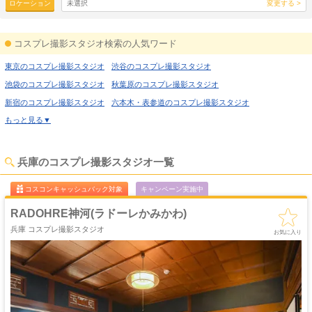
ロケーション
未選択
変更する >
コスプレ撮影スタジオ検索の人気ワード
東京のコスプレ撮影スタジオ
渋谷のコスプレ撮影スタジオ
池袋のコスプレ撮影スタジオ
秋葉原のコスプレ撮影スタジオ
新宿のコスプレ撮影スタジオ
六本木・表参道のコスプレ撮影スタジオ
もっと見る▼
喜多見のコスプレ撮影スタジオ
経堂のコスプレ撮影スタジオ
高円寺のコスプレ撮影スタジオ
荻窪のコスプレ撮影スタジオ
西東京のコスプレ撮影スタジオ
高田馬場のコスプレ撮影スタジオ
兵庫のコスプレ撮影スタジオ一覧
上野のコスプレ撮影スタジオ
錦糸町のコスプレ撮影スタジオ
コスコンキャッシュバック対象
キャンペーン実施中
日暮里のコスプレ撮影スタジオ
日本橋のコスプレ撮影スタジオ
飯田橋のコスプレ撮影スタジオ
北千住のコスプレ撮影スタジオ
RADOHRE神河(ラドーレかみかわ)
世田谷のコスプレ撮影スタジオ
兵庫 コスプレ撮影スタジオ
田園調布のコスプレ撮影スタジオ
お気に入り
蒲田のコスプレ撮影スタジオ
葛西のコスプレ撮影スタジオ
小岩のコスプレ撮影スタジオ
新木場のコスプレ撮影スタジオ
大阪のコスプレ撮影スタジオ
難波のコスプレ撮影スタジオ
梅田のコスプレ撮影スタジオ
西中島のコスプレ撮影スタジオ