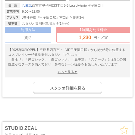
兵庫県
西宮市甲子園口3丁目3-5 La.solviento 甲子園口Ⅱ
住 所
9:00〜22:00
営業時間
JR神戸線『甲子園口駅』南口から徒歩3分
アクセス
スタジオ専用駐車場あり(1台分)
駐車場
利用方法
1時間あたり料金
1,230
貸切
円～／室
【2025年3月OPEN】兵庫県西宮市・「JR甲子園口駅」から徒歩3分に位置する
コスプレイヤー特化型撮影スタジオ「グリスタ」
「白ホリ」「黒ゴシック」「白ゴシック」「黒中華」「ステージ」と全5つの個
性豊かなブースを備えており、多彩なシーン撮影をお楽しみいただけます！
白を基調とした「白ホリブース」は、シンプルながらも光の演出が映える撮影
もっと見る▼
に最適。
クラシカルで重厚な雰囲気が漂う「黒ゴシックブース」にはソファが追加さ
ゴージャス
ゴスロリ
中世
ホリゾント
れ、ポーズや構図の幅が広がりました。
・優雅
・ゴシック
・クラシック
スタジオ詳細を見る
可憐で明るい雰囲気の「白ゴシックブース」は、幻想的な作品づくりにぴった
吹き抜け
洋館
姫系・メルヘン
庭・ガーデン
りです。
・螺旋階段
ハウススタジオ
ロリータ
・庭園
「黒中華ブース」は、異国情緒漂う空間で、机と椅子のセットが新たに加わ
屋上
アイドル
り、複数人での撮影もよりしやすくなりました。
猫足・バスタブ
廃墟・工場跡
・バルコニー
・ステージ
照明演出に適した「ステージブース」では、ライブシーンやパフォーマンス風
大正ロマン
の撮影も可能。
牢獄・牢屋
和室・古民家
ヴィンテージ風
・昭和レトロ
大阪からも電車で15分とアクセス良好×多彩な世界観でとても使いやすい撮影ス
タジオで、現在【オープン特別価格】でご案内中！
カフェ
オフィス
病院・保健室
教室・学校
・レストラン
・社長室
少人数の撮影からグループの合わせ撮影まで様々な用途でご活用ください♪
STUDIO ZEAL
キッチン
サイバー・SF
水撮影
クロマキー撮影