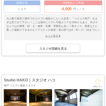
利用方法
1時間あたり料金
4,000
シェア
円～／人
大人数で格安で屋外でのコスプレ撮影がしたい人必見！「べスコス神戸」をま
ずは見てみて下さい！ここは屋外にスプレ可能エリアを1500㎡もあり、外ロケ
ならではの廃車・砂・土・雑草・瓦礫・雰囲気も良い！廃タイヤ、廃車などに
乗って撮影ができるのもリアリティが抜群！昼の部では9：30～17：00までたっ
ぷり利用できて3000円！夜の部では18：30～22：30と短くなりますが同料金の
もっと見る▼
3000円！屋外なら時間帯で全く違う雰囲気になるのでなるべく長い時間いたく
なりますよね！さらにさらに！本物の炎を使った撮影もできるのでリアルを追
ゴージャス
ゴスロリ
中世
ホリゾント
求するならここ「べスコス神戸」しかありえませんね！当たり前ですが煙や火
・優雅
・ゴシック
・クラシック
スタジオ詳細を見る
の粉が舞ったりするので衣装や安全には気を付けて下さいね！ファイヤーーー
吹き抜け
洋館
姫系・メルヘン
庭・ガーデン
ー！
・螺旋階段
ハウススタジオ
ロリータ
・庭園
屋上
アイドル
猫足・バスタブ
廃墟・工場跡
・バルコニー
・ステージ
大正ロマン
牢獄・牢屋
和室・古民家
ヴィンテージ風
・昭和レトロ
カフェ
オフィス
病院・保健室
教室・学校
・レストラン
・社長室
Studio HAKO｜スタジオ ハコ
キッチン
サイバー・SF
水撮影
クロマキー撮影
神戸 コスプレ撮影スタジオ
スタジオ
・近未来
お気に入り
コンクリ
自然光
海・ビーチ・川
スチームパンク
打ちっぱなし
プロジェクター
カラーパック
スモーク撮影
野外ロケ
撮影