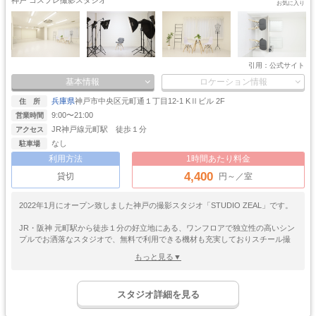
神戸 コスプレ撮影スタジオ
スタジオ
・近未来
お気に入り
コンクリ
自然光
海・ビーチ・川
スチームパンク
打ちっぱなし
プロジェクター
カラーパック
スモーク撮影
野外ロケ
撮影
引用：
公式サイト
基本情報
ロケーション情報
兵庫県
神戸市中央区元町通１丁目12-1 KⅡビル 2F
住 所
9:00〜21:00
営業時間
JR神戸線元町駅 徒歩１分
アクセス
なし
駐車場
利用方法
1時間あたり料金
4,400
貸切
円～／室
2022年1月にオープン致しました神戸の撮影スタジオ「STUDIO ZEAL」です。
JR・阪神 元町駅から徒歩１分の好立地にある、ワンフロアで独立性の高いシン
プルでお洒落なスタジオで、​無料で利用できる機材も充実しておりスチール撮
影から動画撮影と幅広い用途でお使いいただけるスタジオです。
もっと見る▼
ゴージャス
ゴスロリ
中世
ホリゾント
・優雅
・ゴシック
・クラシック
スタジオ詳細を見る
吹き抜け
洋館
姫系・メルヘン
庭・ガーデン
・螺旋階段
ハウススタジオ
ロリータ
・庭園