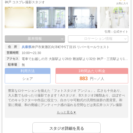
水撮影
クロマキー撮影
神戸 コスプレ撮影スタジオ
スタジオ
・近未来
お気に入り
コンクリ
自然光
海・ビーチ・川
スチームパンク
打ちっぱなし
プロジェクター
カラーパック
スモーク撮影
野外ロケ
撮影
引用：
公式サイト
基本情報
ロケーション情報
兵庫県
神戸市東灘区向洋町中5丁目15 リバーモールウエスト
住 所
10:00〜21:30
営業時間
電車でお越しの方 大阪駅より26分 難波駅より32分 神戸・三宮駅より13
アクセス
分
無
駐車場
利用方法
1時間あたり料金
883
シェア
円～／人
豊富なロケーションを揃えた「フォトスタジオ アンジュ」。広さも十分あり、
大人数でもゆったり撮影できます！Aスタジオ、Bスタジオ2種類あり、ほぼすべ
てのキャラクターや作品に役立つ、白ホリや可動式の汎用性抜群の黒背景。和
室に廃墟、和の廃墟にアンティーク感の溢れる空間などは美広井コスプレ撮影
に対応しております。料金はそれぞれ分かれており、お得なプランやTwitterの
もっと見る▼
フォロー割などもあるので自分に合ったプランでお安く利用しちゃいましょ
う！アクセスも最寄り駅 (アイランドセンター駅) から、徒歩2分！「フォトスタ
ゴージャス
ゴスロリ
中世
ホリゾント
ジオ アンジュ」が気になる人は公式HPへどうぞ！料金やスタジオ詳細もありま
・優雅
・ゴシック
・クラシック
スタジオ詳細を見る
すのでそちらを参考にしてみて下さいね！
吹き抜け
洋館
姫系・メルヘン
庭・ガーデン