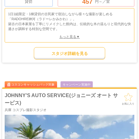
457
貸切
円～／室
福島のコスプレ撮影スタジオ
宮城のコスプレ撮影スタジオ
岐阜のコスプレ撮影スタジオ
福井のコスプレ撮影スタジオ
1日1組限定・1棟貸切の古民家で宿泊しながら様々な撮影が楽しめる
山梨のコスプレ撮影スタジオ
熊本のコスプレ撮影スタジオ
「RADOHRE神河（ラドーレかみかわ）」。
築古の日本家屋を丁寧にリメイクした館内は、伝統的な木の温もりと現代的な快
宮崎のコスプレ撮影スタジオ
鹿児島のコスプレ撮影スタジオ
適さが調和する特別な空間です。
ノスタルジックな和室や趣ある中庭、風情ある縁側など、どこを切り取っても絵
もっと見る▼
になるロケーションは、コスプレ撮影やポートレート撮影にも最適。
屋根付きのBBQ専用スペースやバレル式サウナも併設されており、レジャーと
ゴージャス
ゴスロリ
中世
ホリゾント
しても十二分に楽しめる上、通常のスタジオでは撮影できないシーン撮影をお楽
・優雅
・ゴシック
・クラシック
スタジオ詳細を見る
しみいただけます。
吹き抜け
洋館
姫系・メルヘン
庭・ガーデン
2名からのご利用ですが、最大9名まで宿泊でき、グループでの撮影合宿や作品
・螺旋階段
ハウススタジオ
ロリータ
・庭園
制作にもおすすめです。
屋上
アイドル
チェックインからチェックアウトまで施設をフルに活用でき、1日1組限定とい
猫足・バスタブ
廃墟・工場跡
・バルコニー
・ステージ
う事もあるので、宿泊施設ながら他のお客様の事を気にせず作品や思い出作りに
大正ロマン
没入できますよ。
牢獄・牢屋
和室・古民家
ヴィンテージ風
・昭和レトロ
入室・チェックインは完全セルフシステムで、他人との接触もなくプライベート
コスコンキャッシュバック対象
キャンペーン実施中
空間を確保。
カフェ
オフィス
病院・保健室
教室・学校
・レストラン
・社長室
播但線「寺前駅」から徒歩3分、姫路から車で約40分とアクセスも良好です。
JOHNNY'S AUTO SERVICE(ジョニーズ オート サ
静かな山里の古民家で、ゆったりと流れる時間の中、非日常の世界観を存分に満
キッチン
サイバー・SF
水撮影
クロマキー撮影
ービス)
スタジオ
・近未来
喫ください。
お気に入り
兵庫 コスプレ撮影スタジオ
コンクリ
自然光
海・ビーチ・川
スチームパンク
打ちっぱなし
プロジェクター
カラーパック
スモーク撮影
野外ロケ
撮影