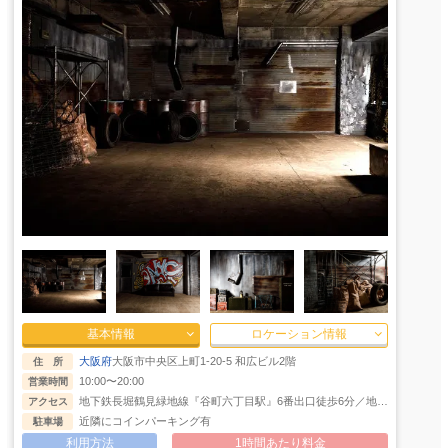
基本情報
ロケーション情報
大阪府
大阪市中央区上町1-20-5 和広ビル2階
住 所
10:00〜20:00
営業時間
地下鉄長堀鶴見緑地線『谷町六丁目駅』6番出口徒歩6分／地下
アクセス
鉄長堀鶴見緑地線『玉造駅』徒歩8分／地下鉄谷町線『谷町六
近隣にコインパーキング有
駐車場
丁目駅』徒歩7分／大阪環状線『玉造駅』徒歩10分
利用方法
1時間あたり料金