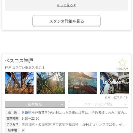
公になれる』をコンセプトにしていて、まさに王道RPGの酒場のような雰囲
もっと見る▼
気！パーティーやイベント、または撮影会などでのスペース貸しも行っており
ますのでコスプレ撮影にも使いいただけます！飲食物の持ち込みもOK！もちろ
ゴージャス
ゴスロリ
中世
ホリゾント
ん店内メニューのご利用もできますよ！オフ会的な使い方も楽しめる「R.P. Bar
・優雅
・ゴシック
・クラシック
スタジオ詳細を見る
たびのとびら」のご利用は公式HPからお願いします！
吹き抜け
洋館
姫系・メルヘン
庭・ガーデン
・螺旋階段
ハウススタジオ
ロリータ
・庭園
屋上
アイドル
猫足・バスタブ
廃墟・工場跡
・バルコニー
・ステージ
大正ロマン
牢獄・牢屋
和室・古民家
ヴィンテージ風
・昭和レトロ
カフェ
オフィス
病院・保健室
教室・学校
・レストラン
・社長室
ベスコス神戸
キッチン
サイバー・SF
水撮影
クロマキー撮影
神戸 コスプレ撮影スタジオ
スタジオ
・近未来
お気に入り
コンクリ
自然光
海・ビーチ・川
スチームパンク
打ちっぱなし
プロジェクター
カラーパック
スモーク撮影
野外ロケ
撮影
引用：
公式サイト
基本情報
ロケーション情報
兵庫県
神戸市某所(予約制につき詳細の場所はご予約者様にのみご案内致
住 所
します)
9:30〜22:30
営業時間
伊川谷駅・名谷駅(神戸市営地下鉄西神・山手線)よりバスで15分、そこ
アクセス
から徒歩約13分
有
駐車場