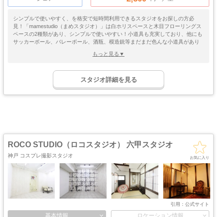
シンプルで使いやすく、を格安で短時間利用できるスタジオをお探しの方必
見！「mamestudio（まめスタジオ）」は白ホリスペースと木目フローリングス
ペースの2種類があり、シンプルで使いやすい！小道具も充実しており、他にも
サッカーボール、バレーボール、酒瓶、模造銃等まだまだ色んな小道具があり
ます！白ホリではマイク、ギター１本、ベース１本、ピアノ、ドラムなどの楽
もっと見る▼
器セットも！現在は16色もあるカラー背景紙は１色につき500円で利用できるの
でリーズナブルなのも嬉しいポイント！利用時間も2時間から可能で、アクセス
ゴージャス
ゴスロリ
中世
ホリゾント
も西神・山手線「新神戸駅」南出口より徒歩約4分と抜群！使いやすい
・優雅
・ゴシック
・クラシック
スタジオ詳細を見る
「mamestudio（まめスタジオ）」の詳細は公式HPからお願いします！
吹き抜け
洋館
姫系・メルヘン
庭・ガーデン
・螺旋階段
ハウススタジオ
ロリータ
・庭園
屋上
アイドル
猫足・バスタブ
廃墟・工場跡
・バルコニー
・ステージ
大正ロマン
牢獄・牢屋
和室・古民家
ヴィンテージ風
・昭和レトロ
カフェ
オフィス
病院・保健室
教室・学校
・レストラン
・社長室
ROCO STUDIO（ロコスタジオ） 六甲スタジオ
キッチン
サイバー・SF
水撮影
クロマキー撮影
神戸 コスプレ撮影スタジオ
スタジオ
・近未来
お気に入り
コンクリ
自然光
海・ビーチ・川
スチームパンク
打ちっぱなし
プロジェクター
カラーパック
スモーク撮影
野外ロケ
撮影
引用：
公式サイト
基本情報
ロケーション情報