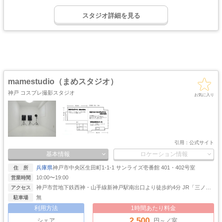
るいパステルカラーが目を引きます！さらに​​オーガンジーをいっぱい吊るして
ゴージャス
ゴスロリ
中世
ホリゾント
かわいい写真を撮れ、移動もOKなので何気に自由度も高い！ドアを開けると突
・優雅
・ゴシック
・クラシック
スタジオ詳細を見る
然あらわれる夢みたいな空間が待っていますよ！可愛いものが大好き！可愛い
吹き抜け
洋館
姫系・メルヘン
庭・ガーデン
空間でコスプレ撮影がしたい人はゆめかわスタジオ「ゆぅすた」をぜひご利用
・螺旋階段
ハウススタジオ
ロリータ
・庭園
ください！
屋上
アイドル
猫足・バスタブ
廃墟・工場跡
・バルコニー
・ステージ
大正ロマン
牢獄・牢屋
和室・古民家
ヴィンテージ風
・昭和レトロ
カフェ
オフィス
病院・保健室
教室・学校
・レストラン
・社長室
mamestudio（まめスタジオ）
キッチン
サイバー・SF
水撮影
クロマキー撮影
神戸 コスプレ撮影スタジオ
スタジオ
・近未来
お気に入り
コンクリ
自然光
海・ビーチ・川
スチームパンク
打ちっぱなし
プロジェクター
カラーパック
スモーク撮影
野外ロケ
撮影
引用：
公式サイト
基本情報
ロケーション情報
兵庫県
神戸市中央区生田町1-1-1 サンライズ壱番館 401・402号室
住 所
10:00〜19:00
営業時間
神戸市営地下鉄西神・山手線新神戸駅南出口より徒歩約4分 JR「三ノ宮
アクセス
駅」・阪急「三宮駅」よりタクシーで約10分、徒歩で約20分
無
駐車場
利用方法
1時間あたり料金
2,500
シェア
円～／室