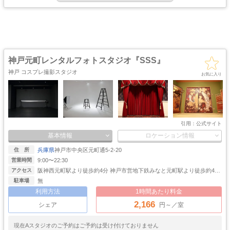
・螺旋階段
ハウススタジオ
ロリータ
・庭園
屋上
アイドル
猫足・バスタブ
廃墟・工場跡
・バルコニー
・ステージ
大正ロマン
牢獄・牢屋
和室・古民家
ヴィンテージ風
・昭和レトロ
カフェ
オフィス
病院・保健室
教室・学校
・レストラン
・社長室
神戸元町レンタルフォトスタジオ『SSS』
キッチン
サイバー・SF
水撮影
クロマキー撮影
神戸 コスプレ撮影スタジオ
スタジオ
・近未来
お気に入り
コンクリ
自然光
海・ビーチ・川
スチームパンク
打ちっぱなし
プロジェクター
カラーパック
スモーク撮影
野外ロケ
撮影
引用：
公式サイト
基本情報
ロケーション情報
兵庫県
神戸市中央区元町通5-2-20
住 所
9:00〜22:30
営業時間
阪神西元町駅より徒歩約4分 神戸市営地下鉄みなと元町駅より徒歩約4分
アクセス
JR神戸駅より徒歩約15分
無
駐車場
利用方法
1時間あたり料金
2,166
シェア
円～／室
現在Aスタジオのご予約はご予約は受け付けておりません