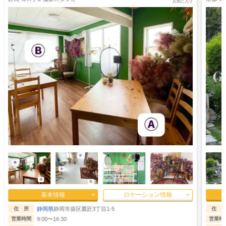
お気に入り
周囲を気にせず、ゆったりと撮影に集中していただけます。
また、ガレージ内には空調完備の更衣室・控え室をご用意。大型鏡も備えており
ます。
スタジオは常にどこかをアップデート中。
火曜日を除きロケハンも可能ですので、ご希望の方は事前にお問い合わせのう
え、ぜひ現地の空気感をご確認ください。
電車でご来店のお客様は最寄り駅までの無料送迎も可能です。
ご不明点や撮影内容のご相談も、お気軽にお問い合わせください。
基本情報
ロケーション情報
京都府
亀岡市西別院町柚原水汲12
住 所
住 
11:00〜17:00
営業時間
営業