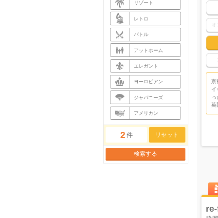
リゾート
室・古民家
ヴィンテージ風
カフェ
・レストラン
病院・保健室
レトロ
サイバー・SF
水撮影
キッチン
スタジオ
クロマキー撮影
オ
・近未来
バトル
コンクリ
プロジェクター
チームパンク
カラーパック
打ちっぱなし
撮影
アットホーム
エレガント
み”を再現した撮影ロケーション「英国村」
名
ヨーロピアン
アンティーク雑貨、ガーデンディスプレイが並ぶ風景は、コスプレ撮影にもぴ
ル
ミ
ジャパニーズ
ークで、物語性のある作品づくりや時代衣装・ファンタジー系コスプレの背景
物
廃
アメリカン
してコスプレ撮影ができるプランもあり、他の利用者を気にせず世界観に没入し
さ
他
スタジオ詳細を見る
2
件
リセット
ロケーション利用についても相談でき、撮影用途の幅が広いのも特長です。
他
ームやパブ、チャペルなど細部にこだわった英国風スポットが点在し、散策す
同
検索する
る空間で、自然光のもとドラマチックなコスプレカットを残せることも大きな
と歴史を感じながら、趣ある英国テイストの世界観をコスプレ作品に取り入れ
re