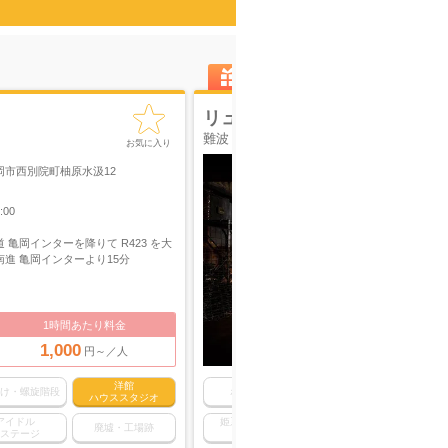
コスコンキャッシュバック対象
大型自由スペース WITH A TR
静岡 コスプレ撮影スタジオ
お気に入り
大阪市中央区上町1-20-5 和広ビル2階
空気感をご確認ください。
:00
堀鶴見緑地線『谷町六丁目駅』6番出
分／地下鉄長堀鶴見緑地線『玉造駅』
／地下鉄谷町線『谷町六丁目駅』徒歩
インパーキング有
阪環状線『玉造駅』徒歩10分
1時間あたり料金
3,750
円～／室
洋館
け
・螺旋階段
ホリゾント
ゴージャス
・優雅
ゴ
ハウススタジオ
アイドル
姫系・メルヘン
庭・ガーデン
廃墟・工場跡
ステージ
ロリータ
・庭園