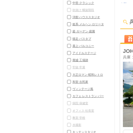
中世·クラシック
上野の
吹抜け·螺旋階段
飯田橋
蒲田の
洋館·ハウススタジオ
大阪の
姫系·メルヘン·ロリータ
堺のコ
庭·ガーデン·庭園
川崎の
猫足·バスタブ
川口の
屋上·バルコニー
長野の
JO
静岡の
アイドルステージ
兵庫
神戸の
廃墟·工場跡
佐賀の
牢獄·牢屋
長崎の
大正ロマン·昭和レトロ
青森の
和室·古民家
岐阜の
ヴィンテージ風
宮崎の
カフェ·レストラン·バー
病院·保健室
オフィス·社長室
教室·学校
水撮影
キッチンスタジオ