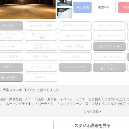
利用方法
両方OK
1時
ホリゾント
ゴージャス
・優雅
ゴスロリ
・ゴシック
中世
・クラシック
系・メルヘン
庭・ガーデン
猫足・バスタブ
屋上
・バルコニー
ロリータ
・庭園
大正ロマン
牢獄・牢屋
和室・古民家
ヴィンテージ風
・昭和レトロ
フィス
・社長室
教室・学校
水撮影
キッチン
スタジオ
コンクリ
自然光
海・ビーチ・川
スチームパンク
打ちっぱなし
スモーク撮影
野外ロケ
に大型スタジオ「HAKO」が誕生しました。
撮影・動画配信・スチール撮影・展示会・イベント・セミナーなど幅広くご使用いただく
、「ムービングライト」「パーライト」「フォグマシーン」等、大型イベントなどで使用
わりを持った撮影が可能になるので、コマーシャルフォトやMV・PV・アーティスト作品
もっと見る▼
オです。
40㎡の大きな空間に3つの異なるスペースをご用意しております。
スタジオ詳細を見る
ご見学を受け付けております。どうぞお気軽にお問い合わせください。