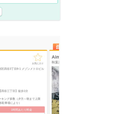
コスコンキャッシュバック対象
Aimer Akiba(エメ アキバ)
秋葉原 コスプレ撮影スタジオ
お気に入り
四谷3丁目8-1 メゾンメトロビル
【四谷三丁目】徒歩1分
ーキング多数（夕方～朝まで上限
/ 各駐車場により）
1時間あたり料金