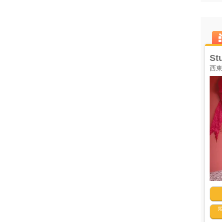
キャンペーン実施中
リービーンズ
St
西
お気に入り
住 所
東京都
台東区根岸2-11-6 石巻ビル4F
営業時間
24時間
山手線鶯谷駅徒歩4分／山手線日暮里駅徒歩5
アクセス
分／日比谷線入谷駅徒歩10分
契約駐車場はございませんが、近隣にコイン
駐車場
パーキングが多数ございます。
利用方法
1時間あたり料金
5,900
貸切
円～／室
洋館
ロリ
・ゴシック
中世
・クラシック
吹き抜け
・螺旋階段
ハウススタジオ
アイドル
足・バスタブ
屋上
・バルコニー
廃墟・工場跡
・ステージ