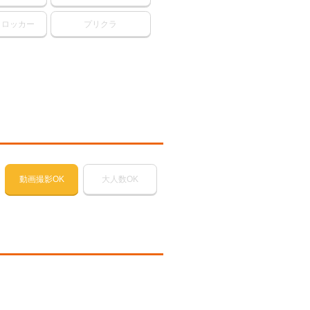
・ロッカー
プリクラ
動画撮影OK
大人数OK