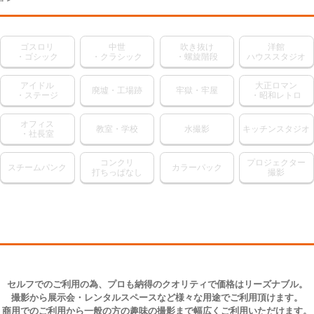
ゴスロリ
中世
吹き抜け
洋館
・ゴシック
・クラシック
・螺旋階段
ハウススタジオ
アイドル
大正ロマン
廃墟・工場跡
牢獄・牢屋
・ステージ
・昭和レトロ
オフィス
教室・学校
水撮影
キッチンスタジオ
・社長室
コンクリ
プロジェクター
スチームパンク
カラーパック
打ちっぱなし
撮影
セルフでのご利用の為、プロも納得のクオリティで価格はリーズナブル。
​撮影から展示会・レンタルスペースなど様々な用途でご利用頂けます。
​商用でのご利用から一般の方の趣味の撮影まで幅広くご利用いただけます。