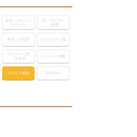
姫系・メルヘン
庭・ガーデン
ロリータ
・庭園
和室・古民家
ヴィンテージ風
サイバー・SF
クロマキー撮影
・近未来
スモーク撮影
野外ロケ