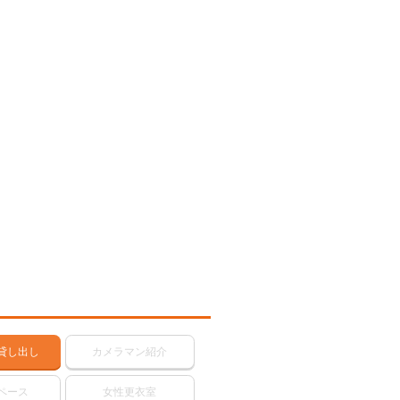
貸し出し
カメラマン紹介
ペース
女性更衣室