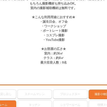
もちろん撮影機材も持ち込みOK。
室内の撮影補助機材は無料です。
★こんな利用用途におすすめ★
・誕生日会、オフ会
・ワークショップ
・ポートレート撮影
・コスプレ撮影
・YouTube撮影
★お部屋の広さ★
室内：約36㎡
テラス：約8㎡
最大収容人数：8名
材貸し出し
スチームマシン
プロジェクター
撮影小物
ルーム
キッチン
シャワールーム
喫煙ス