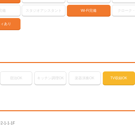
完備
スタジオアシスタント
Wi-Fi完備
クローク
ティあり
宿泊OK
キッチン調理OK
楽器演奏OK
TV収録OK
1-1-1F