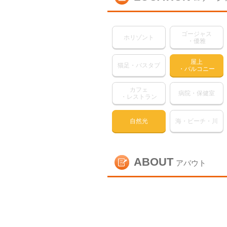
ゴージャス
ホリゾント
・優雅
屋上
猫足・バスタブ
・バルコニー
カフェ
病院・保健室
・レストラン
自然光
海・ビーチ・川
ABOUT
アバウト