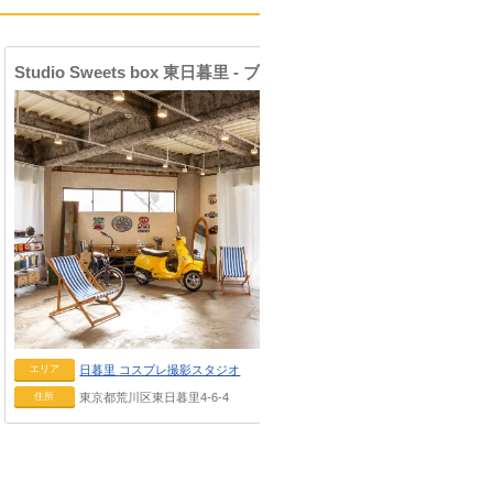
Studio Sweets box 東日暮里 - ブルーハワイ
Studio Swe
エリア
エリア
日暮里
コスプレ撮影スタジオ
日暮里
住所
住所
東京都荒川区東日暮里4-6-4
東京都