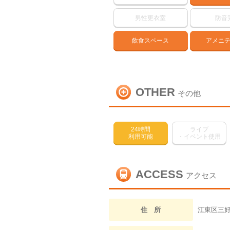
男性更衣室
防音
飲食スペース
アメニ
OTHER
その他
24時間
ライブ
利用可能
・イベント使用
ACCESS
アクセス
住 所
江東区三好2-