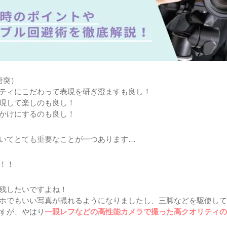
唐突）
ティにこだわって表現を研ぎ澄ますも良し！
現して楽しのも良し！
かけにするのも良し！
いてとても重要なことが一つあります…
！！
残したいですよね！
ホでもいい写真が撮れるようになりましたし、三脚などを駆使して
すが、やはり
一眼レフなどの高性能カメラで撮った高クオリティの