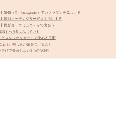
SNS（X・Instagram）でカメラマンを見つける
②】撮影マッチングサービスを活用する
③】撮影会・コミュニティで出会う
確認すべき5つのポイント
ンとスタジオをセットで決める手順
の流れと初心者が気をつけること
ン選びで失敗しない3つのNG例