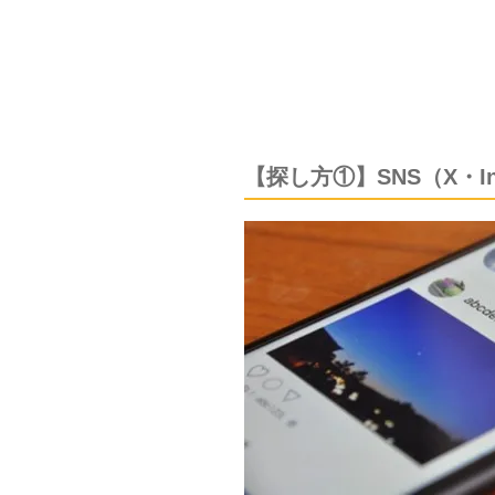
【探し方①】SNS（X・I