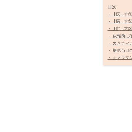
目次
・【探し方①】
・【探し方
・【探し方
・ 依頼前に
・ カメラマ
・ 撮影当日
・ カメラマ