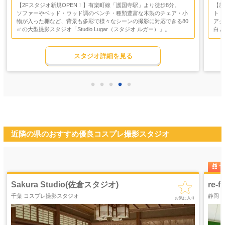
【新規OPEN！】ホワイトロマンス×ブラックエレガンスがコンセプ
秋葉
ト！
MV
アクセス抜群の立地に新しい撮影スタジオ「Sabrina.J」がOPEN♪
秋葉
白と黒で真逆の世界観を一度にお楽しみいただける本格ロケーション
白レ
となっており、ガーリーで柔らかい印象の撮影からゴシック・ダーク
能で
ゴージャス
ゴスロリ
中世
感を演出したクールな撮影にも対応可能！
メゾ
ホリゾント
ホ
・優雅
・ゴシック
・クラシック
撮影シーンも本物の漆喰壁やレンガ壁面・大型のドライフラワーにロ
まで
スタジオ詳細を見る
吹き抜け
洋館
姫系・メルヘン
庭・ガーデン
吹
ケーションとしては珍しい花の天蓋ベッドなど、ここでしか撮れない
コス
・螺旋階段
ハウススタジオ
ロリータ
・庭園
・
シチュエーションが豊富です。
ト利
また、窓から自然光も差し込みますので、花と光のハーモニーもお楽
個人
屋上
アイドル
猫足・バスタブ
廃墟・工場跡
猫足
・バルコニー
・ステージ
しみいただけますよ♪
用も
撮影機材や無料で着れるドレスレンタルなどもあり、手軽に高クオリ
大正ロマン
牢獄・牢屋
和室・古民家
ヴィンテージ風
牢
ティな撮影が可能！
・昭和レトロ
只今、OPEN記念の限定価格でご案内中！
カフェ
オフィス
病院・保健室
教室・学校
「神保町駅」から徒歩4分と駅チカで使いやすい撮影スタジオなの
・レストラン
・社長室
・レ
で、少人数撮影からグループでのコスプレ併せ撮影etc…、様々な用
キッチン
サイバー・SF
近隣の県のおすすめ優良コスプレ撮影スタジオ
途でご活用ください！
水撮影
クロマキー撮影
スタジオ
・近未来
コンクリ
自然光
海・ビーチ・川
スチームパンク
打ちっぱなし
プロジェクター
コスコンキャッシュバック対象
キャンペーン実施中
コ
カラーパック
スモーク撮影
野外ロケ
カラ
撮影
re-flower(リフラワー)
大型
静岡 コスプレ撮影スタジオ
静岡 
お気に入り