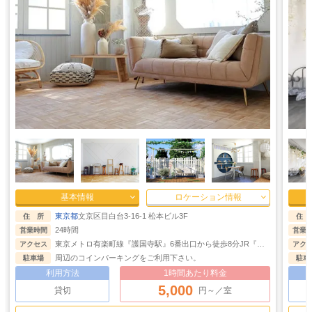
基本情報
ロケーション情報
東京都
千代田区神田神保町1-46 和伸ビル２F
住 所
住 
7:00〜23:00
営業時間
営業
都営新宿線『神保町駅』徒歩4分／JR中央・総武線『水道橋
アクセス
アク
駅』徒歩8分／東京メトロ東西線『九段下駅』徒歩12分／都営
有料コイン駐車場、パーキングメーター多数。
駐車場
駐車
新宿線『小川町駅』徒歩15分
利用方法
1時間あたり料金
1,131
貸切
円～／室