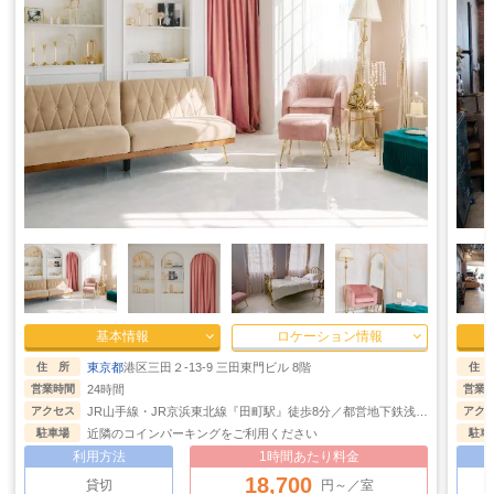
基本情報
ロケーション情報
東京都
台東区根岸3丁目6−3 小林ビル2F
住 所
住 
24時間
営業時間
営業
山手線鶯谷駅徒歩3分／山手線日暮里駅徒歩14分／日比谷線入
アクセス
アク
谷駅徒歩7分
契約駐車場はございませんが、近隣にコインパーキングが多数
駐車場
駐車
ございます。
利用方法
1時間あたり料金
3,900
貸切
円～／室