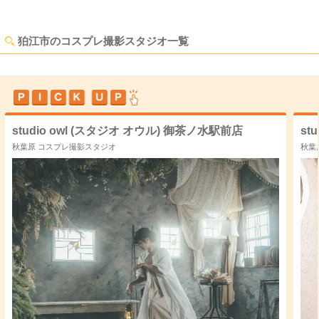
鎌倉のコスプレ撮影スタジオ
埼玉のコスプレ撮影スタジオ
川口のコスプレ撮影スタジオ
千葉のコスプレ撮影スタジオ
愛知のコスプレ撮影スタジオ
名古屋のコスプレ撮影スタジオ
狛江市のコスプレ撮影スタジオ一覧
長野のコスプレ撮影スタジオ
北海道のコスプレ撮影スタジオ
札幌のコスプレ撮影スタジオ
石川のコスプレ撮影スタジオ
静岡のコスプレ撮影スタジオ
新潟のコスプレ撮影スタジオ
コスコンキャッシュバック対象
キャンペーン実施中
栃木のコスプレ撮影スタジオ
兵庫のコスプレ撮影スタジオ
studio owl (スタジオ オウル) 浅草橋店
st
神戸のコスプレ撮影スタジオ
岡山のコスプレ撮影スタジオ
秋葉原 コスプレ撮影スタジオ
錦糸
広島のコスプレ撮影スタジオ
和歌山のコスプレ撮影スタジオ
佐賀のコスプレ撮影スタジオ
京都のコスプレ撮影スタジオ
群馬のコスプレ撮影スタジオ
滋賀のコスプレ撮影スタジオ
長崎のコスプレ撮影スタジオ
沖縄のコスプレ撮影スタジオ
奈良のコスプレ撮影スタジオ
茨城のコスプレ撮影スタジオ
青森のコスプレ撮影スタジオ
秋田のコスプレ撮影スタジオ
福島のコスプレ撮影スタジオ
宮城のコスプレ撮影スタジオ
岐阜のコスプレ撮影スタジオ
福井のコスプレ撮影スタジオ
山梨のコスプレ撮影スタジオ
熊本のコスプレ撮影スタジオ
宮崎のコスプレ撮影スタジオ
鹿児島のコスプレ撮影スタジオ