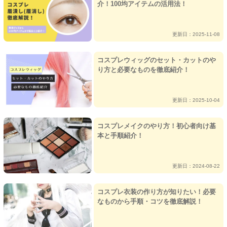
介！100均アイテムの活用法！
更新日：2025-11-08
コスプレウィッグのセット・カットのや
り方と必要なものを徹底紹介！
更新日：2025-10-04
コスプレメイクのやり方！初心者向け基
本と手順紹介！
更新日：2024-08-22
コスプレ衣装の作り方が知りたい！必要
なものから手順・コツを徹底解説！