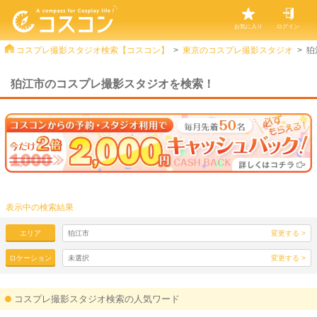
お気に入り
ログイン
コスプレ撮影スタジオ検索【コスコン】
東京のコスプレ撮影スタジオ
狛
狛江市のコスプレ撮影スタジオを検索！
表示中の検索結果
エリア
狛江市
変更する >
ロケーション
未選択
変更する >
コスプレ撮影スタジオ検索の人気ワード