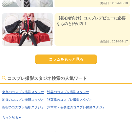
更新日：2024-08-10
【初心者向け】コスプレデビューに必要
なものと始め方！
更新日：2024-07-17
コラムをもっと見る
コスプレ撮影スタジオ検索の人気ワード
東京のコスプレ撮影スタジオ
渋谷のコスプレ撮影スタジオ
池袋のコスプレ撮影スタジオ
秋葉原のコスプレ撮影スタジオ
新宿のコスプレ撮影スタジオ
六本木・表参道のコスプレ撮影スタジオ
喜多見のコスプレ撮影スタジオ
経堂のコスプレ撮影スタジオ
もっと見る▼
高円寺のコスプレ撮影スタジオ
荻窪のコスプレ撮影スタジオ
西東京のコスプレ撮影スタジオ
高田馬場のコスプレ撮影スタジオ