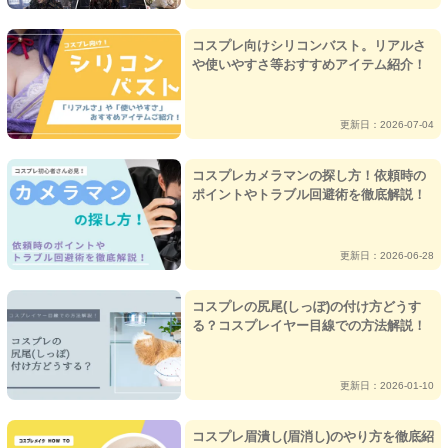
コスプレ向けシリコンバスト。リアルさ
や使いやすさ等おすすめアイテム紹介！
更新日：2026-07-04
コスプレカメラマンの探し方！依頼時の
ポイントやトラブル回避術を徹底解説！
更新日：2026-06-28
コスプレの尻尾(しっぽ)の付け方どうす
る？コスプレイヤー目線での方法解説！
更新日：2026-01-10
コスプレ眉潰し(眉消し)のやり方を徹底紹