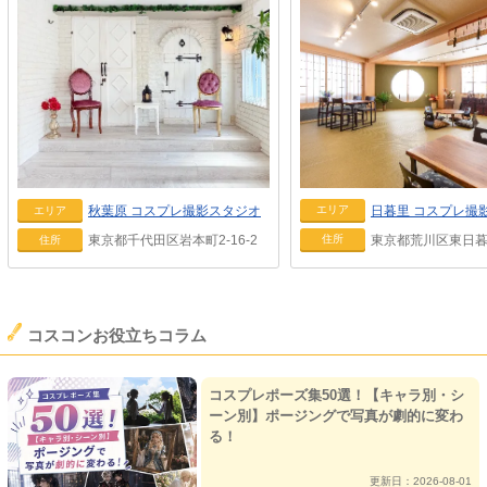
日暮里
コスプレ撮
秋葉原
コスプレ撮影スタジオ
エリア
エリア
東京都荒川区東日暮里
東京都千代田区岩本町2-16-2
住所
住所
コスコンお役立ちコラム
コスプレポーズ集50選！【キャラ別・シ
ーン別】ポージングで写真が劇的に変わ
る！
更新日：2026-08-01