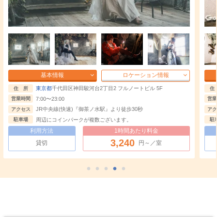
基本情報
ロケーション情報
東京都
台東区浅草橋2丁目17-6 第2鵬龍ビル 6F
住 所
住
7:00〜0:00
営業時間
営業
JR中央・総武線『浅草橋駅』徒歩5分／都営大江戸線『蔵前駅』
アクセス
アク
徒歩11分／JR総武本線『馬喰町駅』徒歩13分／都営大江戸線
周辺にコインパークが複数ございます。
駐車場
駐
『新御徒町駅』徒歩14分／都営新宿線『岩本町駅』徒歩17分／
利用方法
1時間あたり料金
JR中央・総武線『両国駅』徒歩20分／JR山手線『秋葉原駅』徒
歩17分／東京メトロ日比谷線『小伝馬町駅』徒歩18分／東京メ
3,240
貸切
円～／室
トロ銀座線『末広町駅』徒歩18分／JR山手線『神田駅』徒歩20
ゴージャス
ゴスロリ
中世
分
ホリゾント
・優雅
・ゴシック
・クラシック
吹き抜け
洋館
姫系・メルヘン
庭・ガーデン
・螺旋階段
ハウススタジオ
ロリータ
・庭園
屋上
アイドル
猫足・バスタブ
廃墟・工場跡
猫
・バルコニー
・ステージ
大正ロマン
牢獄・牢屋
和室・古民家
ヴィンテージ風
・昭和レトロ