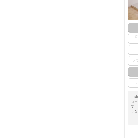
姫
オ
「s
ョー
て、
うな
おり
シン