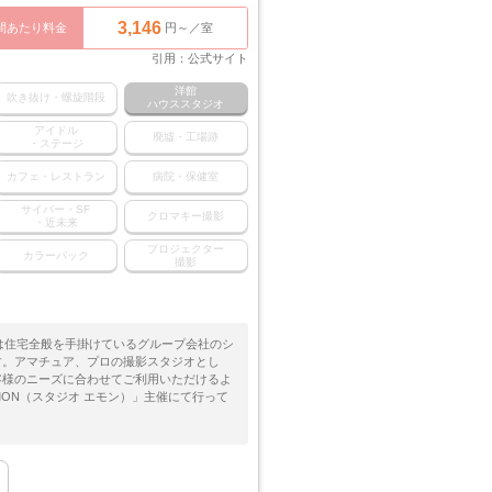
3,146
間あたり料金
円～／室
引用：
公式サイト
洋館
吹き抜け
・螺旋階段
ハウススタジオ
アイドル
廃墟・工場跡
・ステージ
カフェ
・レストラン
病院・保健室
サイバー・SF
クロマキー撮影
・近未来
プロジェクター
カラーパック
撮影
ここは住宅全般を手掛けているグループ会社のシ
す。アマチュア、プロの撮影スタジオとし
客様のニーズに合わせてご利用いただけるよ
MON（スタジオ エモン）」主催にて行って
１日中自由に撮影等に使っていただけます！
なる人は公式HPからお願いします！