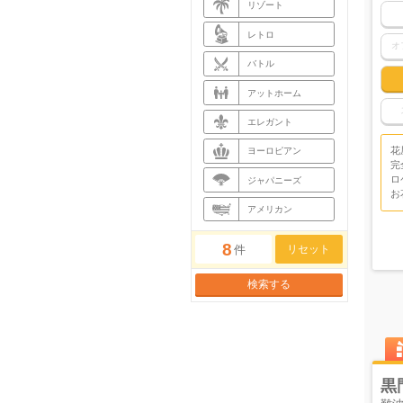
リゾート
室・古民家
ヴィンテージ風
カフェ
・レストラン
病院・保健室
レトロ
サイバー・SF
水撮影
キッチン
スタジオ
クロマキー撮影
オ
・近未来
バトル
コンクリ
プロジェクター
チームパンク
カラーパック
打ちっぱなし
撮影
アットホーム
エレガント
るセミセルフ写真館「re-flower(リフラワー)」
【
ヨーロピアン
装を持って手軽にセルフ撮影をお楽しみいただけます。
い
ワー背景を中心にホワイトバック・グリーンバックをご用意。
ジャパニーズ
小物も充実な上、その他小物の持ち込みも自由なので自分の好みに合わせてカ
▼
・
アメリカン
さい。）
・
)7,700円】となっておりコスパも抜群。セルフ撮影にも少人数撮影にもピッタリで
・
スタジオ詳細を見る
8
件
リセット
・
ペット撮影・各種イベント撮影・推し活パーティーetc…様々な用途にご利用
・
・
検索する
おりますので、お気軽にお問い合わせくださいね♪
とお伝えいただくと対応がスムーズです。
▼
ご了承くださいませ。
・W
・
・
る事があります。
・
黒
・