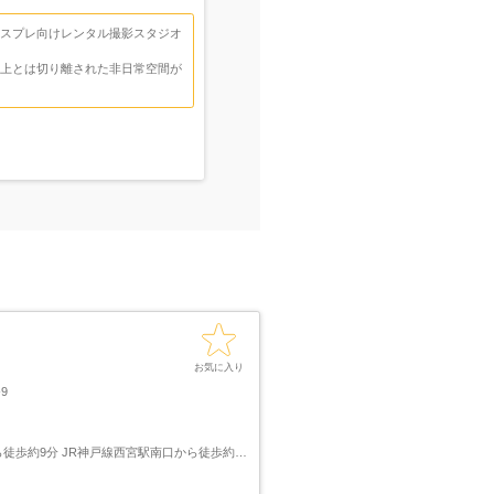
スプレ向けレンタル撮影スタジオ
上とは切り離された非日常空間が
黒を基調とした隠しスタジオ」な
をはじめ、スモークマシンやプロ
他にもレトロさを活かした大正ロ
ています。
を思い切り表現できる没入感あふ
わせください。
お気に入り
9
徒歩約9分 JR神戸線西宮駅南口から徒歩約17