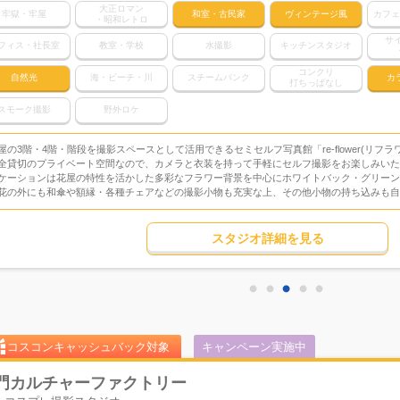
大正ロマン
牢獄・牢屋
和室・古民家
ヴィンテージ風
カフェ
・昭和レトロ
サ
フィス
・社長室
教室・学校
水撮影
キッチン
スタジオ
コンクリ
自然光
海・ビーチ・川
スチームパンク
カ
打ちっぱなし
スモーク撮影
野外ロケ
禁止事項無し！利用者が自由に撮影できます】大型倉庫をリノベーションしたシーン豊富な
ため、利用者の「こうしたい」を実現できます。
自由さが魅力！
水撮影や血糊撮影などの特殊撮影OK
ウィッグカットOK、ヘアスプレー使用OK
飲食可能 or 持ち込みOK
スタジオ詳細を見る
音出しOK or 動画撮影OK
スモーク撮影OK（スモーク機材はご持参ください）
インテリアの配置換え自由
設備も充実！
i-Fi
コスコンキャッシュバック対象
キャンペーン実施中
電源、延長コード
照明器具
プロジェクター
門カルチャーファクトリー
冷蔵庫