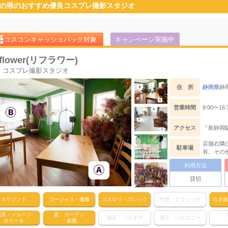
の県のおすすめ優良コスプレ撮影スタジオ
コスコンキャッシュバック対象
キャンペーン実施中
型自由スペース WITH A TREE
岡 コスプレ撮影スタジオ
住 所
静岡県
下田
営業時間
8:00〜21:
伊豆急行
アクセス
分
駐車場
あり
利用方法
貸切
ホリゾント
ゴージャス
・優雅
ゴスロリ
・ゴシック
中世
・クラシック
吹き抜
姫系・メルヘン
庭・ガーデン
猫足・バスタブ
屋上
・バルコニー
ロリータ
・庭園
・