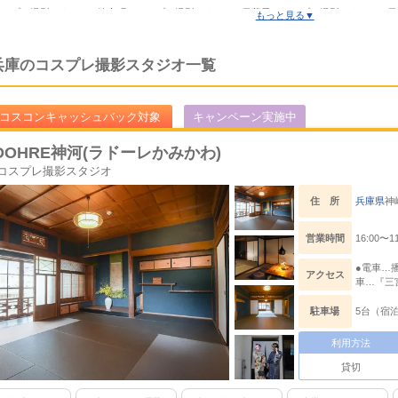
コスプレ撮影スタジオ
錦糸町のコスプレ撮影スタジオ
日暮里のコスプレ撮影スタジオ
日
もっと見る▼
のコスプレ撮影スタジオ
北千住のコスプレ撮影スタジオ
世田谷のコスプレ撮影スタジオ
コスプレ撮影スタジオ
葛西のコスプレ撮影スタジオ
小岩のコスプレ撮影スタジオ
新木場
兵庫のコスプレ撮影スタジオ一覧
コスプレ撮影スタジオ
難波のコスプレ撮影スタジオ
梅田のコスプレ撮影スタジオ
西中島
スプレ撮影スタジオ
福岡のコスプレ撮影スタジオ
神奈川のコスプレ撮影スタジオ
横浜の
コスプレ撮影スタジオ
相模原のコスプレ撮影スタジオ
鎌倉のコスプレ撮影スタジオ
埼玉
コスコンキャッシュバック対象
キャンペーン実施中
コスプレ撮影スタジオ
千葉のコスプレ撮影スタジオ
愛知のコスプレ撮影スタジオ
名古屋
コスプレ撮影スタジオ
北海道のコスプレ撮影スタジオ
札幌のコスプレ撮影スタジオ
石川
DOHRE神河(ラドーレかみかわ)
コスプレ撮影スタジオ
新潟のコスプレ撮影スタジオ
栃木のコスプレ撮影スタジオ
兵庫の
 コスプレ撮影スタジオ
コスプレ撮影スタジオ
岡山のコスプレ撮影スタジオ
広島のコスプレ撮影スタジオ
和歌山
コスプレ撮影スタジオ
京都のコスプレ撮影スタジオ
群馬のコスプレ撮影スタジオ
滋賀の
住 所
兵庫県
神
コスプレ撮影スタジオ
沖縄のコスプレ撮影スタジオ
奈良のコスプレ撮影スタジオ
茨城の
コスプレ撮影スタジオ
秋田のコスプレ撮影スタジオ
福島のコスプレ撮影スタジオ
宮城の
営業時間
16:00〜11
コスプレ撮影スタジオ
福井のコスプレ撮影スタジオ
山梨のコスプレ撮影スタジオ
熊本の
●電車…
コスプレ撮影スタジオ
鹿児島のコスプレ撮影スタジオ
アクセス
車…『三
路バイパ
近畿豊岡
駐車場
5台（宿
南IC』下
利用方法
貸切