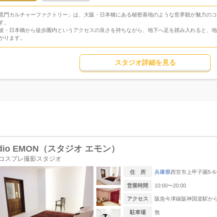
黒門カルチャーファクトリー」は、大阪・日本橋にある秘密基地のような世界観が魅力のコ
す。
波・日本橋から徒歩圏内というアクセスの良さを持ちながら、地下へ足を踏み入れると、地
がります。
タジオ内には、「洋館風のバーラウンジ」「地下倉庫を思わせる空間」「怪しげな通路」「
が用意されており、退廃的・アングラ・ミステリアスな作品作りに最適です。
らに、演出効果を高める隠し扉や、レトロな家具、重厚感あるソファ、アート性の高い装飾
スタジオ詳細を見る
ェクター等、撮影シーンのクオリティを高める機材も充実！
世クラシカルの他にも、ホラー作品やダークファンタジー・マフィア系・スチームパンクの
ン風など、世界観や時代背景を重視した撮影との相性も抜群です。
画やMV、番組ロケなどでも利用されており、本格的なシーン演出が可能な点も魅力となっ
下2フロア貸切で利用できるため、大人数での撮影や交流会にも対応可能。
型機材の搬入に便利な貨物用エレベーターも完備されています。
スプレ撮影はもちろん、推し活イベントやオフ会、企画型イベントまで幅広く対応し、好き
るスタジオです。
スコンからのお申込みで適用可能な【限定特典】もございますので、ぜひお気軽にお問い合
udio EMON（スタジオ エモン）
 コスプレ撮影スタジオ
住 所
兵庫県
西宮市上甲子園5-6-
営業時間
10:00〜20:00
アクセス
阪急今津線阪神国道駅から
分
駐車場
無