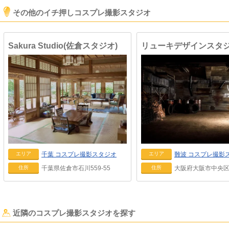
その他のイチ押しコスプレ撮影スタジオ
Sakura Studio(佐倉スタジオ)
千葉
コスプレ撮影スタジオ
難波
コスプレ撮影
エリア
エリア
千葉県佐倉市石川559-55
大阪府大阪市中央区上
住所
住所
近隣のコスプレ撮影スタジオを探す