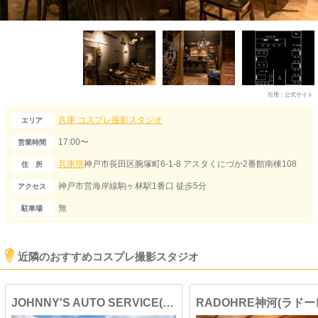
引用：
公式サイト
兵庫
コスプレ撮影スタジオ
エリア
17:00〜
営業時間
兵庫県
神戸市長田区腕塚町6-1-8 アスタくにづか2番館南棟108
住 所
神戸市営海岸線駒ヶ林駅1番口 徒歩5分
アクセス
無
駐車場
近隣のおすすめコスプレ撮影スタジオ
JOHNNY'S AUTO SERVICE(ジョニーズ オート サービス)