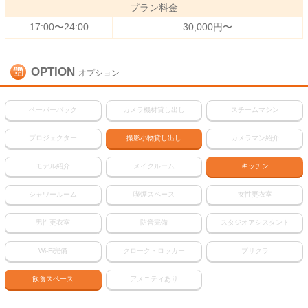
プラン料金
17:00〜24:00
30,000円〜
OPTION
オプション
ペーパーバック
カメラ機材貸し出し
スチームマシン
プロジェクター
撮影小物貸し出し
カメラマン紹介
モデル紹介
メイクルーム
キッチン
シャワールーム
喫煙スペース
女性更衣室
男性更衣室
防音完備
スタジオアシスタント
Wi-Fi完備
クローク・ロッカー
プリクラ
飲食スペース
アメニティあり