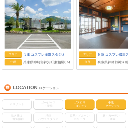
兵庫
コスプレ撮影スタジオ
兵庫
コスプレ撮影
エリア
エリア
兵庫県神崎郡神河町東柏尾674
兵庫県神崎郡神河町
住所
住所
LOCATION
ロケーション
ゴージャス
ゴスロリ
中世
ホリゾント
・優雅
・ゴシック
・クラシック
吹き抜け
洋館
姫系・メルヘン
庭・ガーデン
・螺旋階段
ハウススタジオ
ロリータ
・庭園