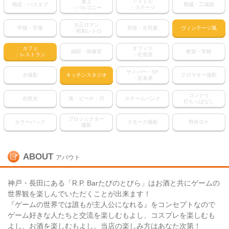
屋上
アイドル
猫足・バスタブ
廃墟・工場跡
・バルコニー
・ステージ
大正ロマン
牢獄・牢屋
和室・古民家
ヴィンテージ風
・昭和レトロ
カフェ
オフィス
病院・保健室
教室・学校
・レストラン
・社長室
サイバー・SF
水撮影
キッチンスタジオ
クロマキー撮影
・近未来
コンクリ
自然光
海・ビーチ・川
スチームパンク
打ちっぱなし
プロジェクター
カラーパック
スモーク撮影
野外ロケ
撮影
ABOUT
アバウト
神戸・長田にある「R.P. Barたびのとびら」はお酒と共にゲームの
世界観を楽しんでいただくことが出来ます！
『ゲームの世界では誰もが主人公になれる』をコンセプトなので
ゲーム好きな人たちと交流を楽しむもよし、コスプレを楽しむも
よし、お酒を楽しむもよし。当店の楽しみ方はあなた次第！