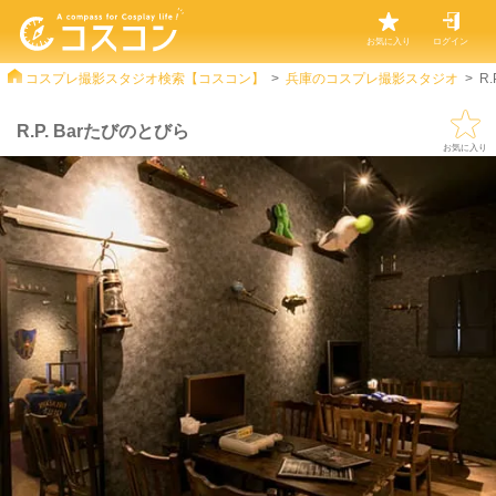
お気に入り
ログイン
コスプレ撮影スタジオ検索【コスコン】
兵庫のコスプレ撮影スタジオ
R
R.P. Barたびのとびら
お気に入り