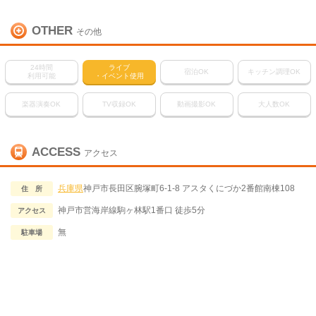
OTHER
その他
24時間
ライブ
宿泊OK
キッチン調理OK
利用可能
・イベント使用
楽器演奏OK
TV収録OK
動画撮影OK
大人数OK
ACCESS
アクセス
兵庫県
神戸市長田区腕塚町6-1-8 アスタくにづか2番館南棟108
住 所
神戸市営海岸線駒ヶ林駅1番口 徒歩5分
アクセス
無
駐車場