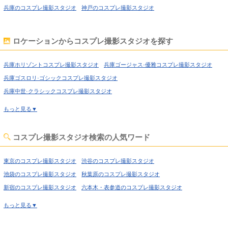
兵庫のコスプレ撮影スタジオ
神戸のコスプレ撮影スタジオ
ロケーションからコスプレ撮影スタジオを探す
兵庫ホリゾントコスプレ撮影スタジオ
兵庫ゴージャス·優雅コスプレ撮影スタジオ
兵庫ゴスロリ·ゴシックコスプレ撮影スタジオ
兵庫中世·クラシックコスプレ撮影スタジオ
兵庫洋館·ハウススタジオコスプレ撮影スタジオ
もっと見る▼
兵庫姫系·メルヘン·ロリータコスプレ撮影スタジオ
兵庫庭·ガーデン·庭園コスプレ撮影スタジオ
コスプレ撮影スタジオ検索の人気ワード
兵庫猫足·バスタブコスプレ撮影スタジオ
兵庫屋上·バルコニーコスプレ撮影スタジオ
東京のコスプレ撮影スタジオ
渋谷のコスプレ撮影スタジオ
兵庫アイドルステージコスプレ撮影スタジオ
兵庫廃墟·工場跡コスプレ撮影スタジオ
池袋のコスプレ撮影スタジオ
秋葉原のコスプレ撮影スタジオ
兵庫大正ロマン·昭和レトロコスプレ撮影スタジオ
新宿のコスプレ撮影スタジオ
六本木・表参道のコスプレ撮影スタジオ
兵庫和室·古民家コスプレ撮影スタジオ
兵庫ヴィンテージ風コスプレ撮影スタジオ
喜多見のコスプレ撮影スタジオ
経堂のコスプレ撮影スタジオ
もっと見る▼
兵庫カフェ·レストラン·バーコスプレ撮影スタジオ
高円寺のコスプレ撮影スタジオ
荻窪のコスプレ撮影スタジオ
兵庫キッチンスタジオコスプレ撮影スタジオ
西東京のコスプレ撮影スタジオ
高田馬場のコスプレ撮影スタジオ