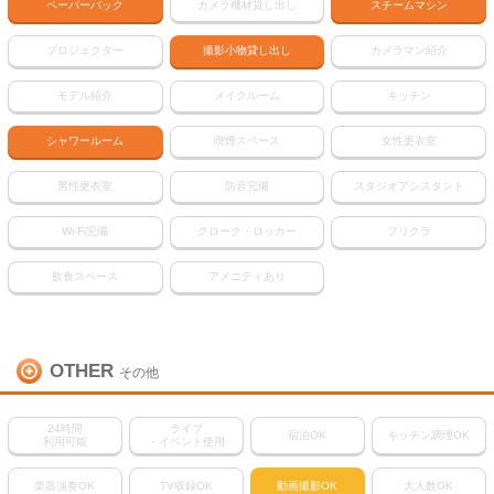
ペーパーバック
カメラ機材貸し出し
スチームマシン
プロジェクター
撮影小物貸し出し
カメラマン紹介
モデル紹介
メイクルーム
キッチン
シャワールーム
喫煙スペース
女性更衣室
男性更衣室
防音完備
スタジオアシスタント
Wi-Fi完備
クローク・ロッカー
プリクラ
飲食スペース
アメニティあり
OTHER
その他
24時間
ライブ
宿泊OK
キッチン調理OK
利用可能
・イベント使用
楽器演奏OK
TV収録OK
動画撮影OK
大人数OK