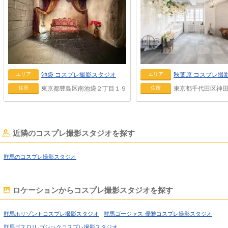
池袋
コスプレ撮影スタジオ
秋葉原
コスプレ撮
エリア
エリア
東京都豊島区南池袋２丁目１９－１ 伊藤ビル ２F
東京都千代田区神田神
住所
住所
近隣のコスプレ撮影スタジオを探す
群馬のコスプレ撮影スタジオ
ロケーションからコスプレ撮影スタジオを探す
群馬ホリゾントコスプレ撮影スタジオ
群馬ゴージャス·優雅コスプレ撮影スタジオ
群馬ゴスロリ·ゴシックコスプレ撮影スタジオ