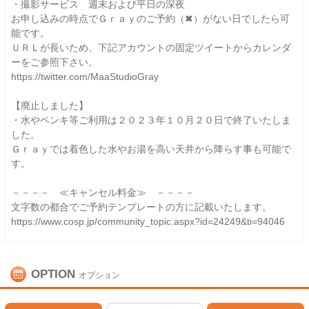
・撮影サービス 週末および平日の深夜
お申し込みの時点でＧｒａｙのご予約（✖）がない日でしたら可
能です。
ＵＲＬが長いため、下記アカウントの固定ツイートからカレンダ
ーをご参照下さい。
https://twitter.com/MaaStudioGray
【廃止しました】
・水やペンキ等ご利用は２０２３年１０月２０日で終了いたしま
した。
Ｇｒａｙでは着色した水やお湯を高い天井から降らす事も可能で
す。
－－－－ ≪キャンセル料金≫ －－－－
文字数の都合でご予約テンプレートの方に記載いたします。
https://www.cosp.jp/community_topic.aspx?id=24249&ti=94046
OPTION
オプション