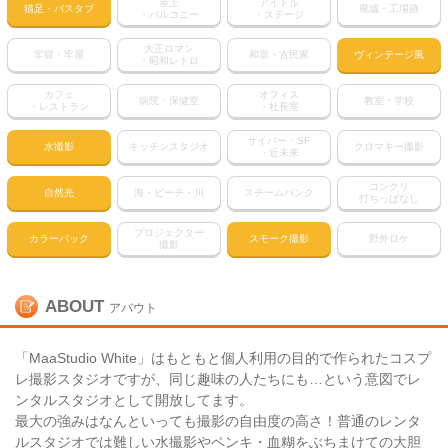
屋上
アイドル
猫足・バスタブ
廃墟・工場跡
・バルコニー
・ステージ
大正ロマン
牢獄・牢屋
和室・古民家
ヴィンテージ風
・昭和レトロ
カフェ
オフィス
病院・保健室
教室・学校
・レストラン
・社長室
サイバー・SF
水撮影
キッチンスタジオ
クロマキー撮影
・近未来
コンクリ
自然光
海・ビーチ・川
スチームパンク
打ちっぱなし
プロジェクター
カラーパック
スモーク撮影
野外ロケ
撮影
ABOUT
アバウト
「MaaStudio White」はもともと個人利用の目的で作られたコスプ
レ撮影スタジオですが、同じ趣味の人たちにも…という意図でレ
ンタルスタジオとして開放してます。
最大の強みはなんといっても撮影の自由度の高さ！普通のレンタ
ルスタジオでは難しい水撮影やペンキ・血糊をぶちまけての大胆