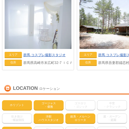
群馬
コスプレ撮影スタジオ
群馬
コスプレ撮影
エリア
エリア
群馬県高崎市末広町32-7 ＩＣＡ２ 2Ｆ I号室
群馬県吾妻郡嬬恋村鎌
住所
住所
LOCATION
ロケーション
ゴージャス
ゴスロリ
中世
ホリゾント
・優雅
・ゴシック
・クラシック
吹き抜け
洋館
姫系・メルヘン
庭・ガーデン
・螺旋階段
ハウススタジオ
ロリータ
・庭園