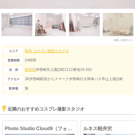
引用：
公式サイト
群馬
コスプレ撮影スタジオ
エリア
24時間
営業時間
群馬県
伊勢崎市上諏訪町2112番地19-202
住 所
JR伊勢崎駅前からスマーク伊勢崎行き降車バス亭は上諏訪町
アクセス
無
駐車場
近隣のおすすめコスプレ撮影スタジオ
Photo Studio Cloud9（フォトスタジオ クラウドナイン）
ルネス軽井沢