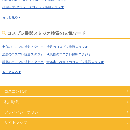
群馬中世·クラシックコスプレ撮影スタジオ
群馬洋館·ハウススタジオコスプレ撮影スタジオ
もっと見る▼
群馬姫系·メルヘン·ロリータコスプレ撮影スタジオ
群馬庭·ガーデン·庭園コスプレ撮影スタジオ
コスプレ撮影スタジオ検索の人気ワード
群馬猫足·バスタブコスプレ撮影スタジオ
群馬廃墟·工場跡コスプレ撮影スタジオ
群馬牢獄·牢屋コスプレ撮影スタジオ
東京のコスプレ撮影スタジオ
渋谷のコスプレ撮影スタジオ
群馬大正ロマン·昭和レトロコスプレ撮影スタジオ
池袋のコスプレ撮影スタジオ
秋葉原のコスプレ撮影スタジオ
群馬和室·古民家コスプレ撮影スタジオ
群馬ヴィンテージ風コスプレ撮影スタジオ
新宿のコスプレ撮影スタジオ
六本木・表参道のコスプレ撮影スタジオ
群馬病院·保健室コスプレ撮影スタジオ
群馬教室·学校コスプレ撮影スタジオ
喜多見のコスプレ撮影スタジオ
経堂のコスプレ撮影スタジオ
もっと見る▼
群馬水撮影コスプレ撮影スタジオ
群馬自然光コスプレ撮影スタジオ
高円寺のコスプレ撮影スタジオ
荻窪のコスプレ撮影スタジオ
群馬スチームパンクコスプレ撮影スタジオ
西東京のコスプレ撮影スタジオ
高田馬場のコスプレ撮影スタジオ
群馬コンクリ打ちっぱなしコスプレ撮影スタジオ
コスコンTOP
上野のコスプレ撮影スタジオ
錦糸町のコスプレ撮影スタジオ
群馬カラーバックコスプレ撮影スタジオ
日暮里のコスプレ撮影スタジオ
日本橋のコスプレ撮影スタジオ
利用規約
群馬プロジェクター撮影コスプレ撮影スタジオ
飯田橋のコスプレ撮影スタジオ
北千住のコスプレ撮影スタジオ
プライバシーポリシー
群馬スモーク撮影コスプレ撮影スタジオ
群馬野外ロケコスプレ撮影スタジオ
世田谷のコスプレ撮影スタジオ
田園調布のコスプレ撮影スタジオ
蒲田のコスプレ撮影スタジオ
サイトマップ
葛西のコスプレ撮影スタジオ
小岩のコスプレ撮影スタジオ
新木場のコスプレ撮影スタジオ