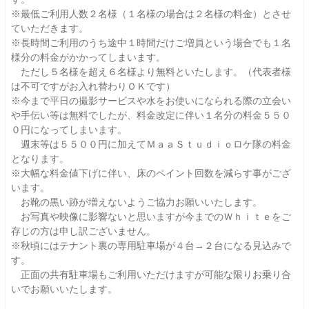
※最低ご利用人数２名様（１名様の場合は２名様の料金）とさせ
ていただきます。
※長時間ご利用のうち途中１時間だけご増員という場合でも１名
様分の料金がかかってしまいます。
ただし５名様を超え６名様より無料といたします。（代表者様
は不可ですがお入れ替わりＯＫです）
※今まで平日の撮影サービスや水をお使いになられる際の立会い
や手伝い等は無料でしたが、料金改定に伴い１名分の料金５５０
０円になってしまいます。
週末等は５５００円に加えてＭａａＳｔｕｄｉｏロケ隊の料金
となります。
※大幅な料金値下げに伴い、床のペイント回数を減らす事がござ
います。
お靴の黒い跡が増えないようご協力お願いいたします。
お写真や映像に影響ないと思いますが今までのＷｈｉｔｅをご
存じの方は申し訳ございません。
※秋頃にはテナント裏の専用駐車場が４台→２台になる見込みで
す。
正面の共有駐車場もご利用いただけますが可能な限りお乗り合
いでお願いいたします。