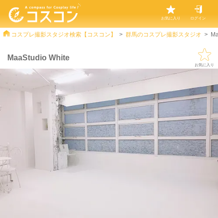
お気に入り
ログイン
コスプレ撮影スタジオ検索【コスコン】
群馬のコスプレ撮影スタジオ
Ma
MaaStudio White
お気に入り