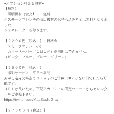
●オプション料金＆機材●
【無料】
・照明機材（蛍光灯） 無料
※スモークマシン等の演出機材のお持ち込み料金は無料となりま
した。
ジェネレーターを除きます。
【２２００円（税込）】１日料金
・スモークマシン（小）
・カラーペーパー（１日１色）※切断はできません。
（ピンク、ブルー、グレー、グリーン）
【５５００円（税込）】
・撮影サービス 平日の昼間
お申し込みの時点でＧｒａｙのご予約（✖）がない日でしたら可
能です。
ＵＲＬが長いため、下記アカウントの固定ツイートからカレンダ
ーをご参照下さい。
https://twitter.com/MaaStudioGray
【２７５００円（税込）】