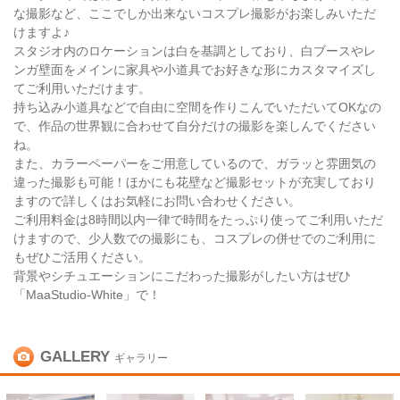
な撮影など、ここでしか出来ないコスプレ撮影がお楽しみいただ
けますよ♪
スタジオ内のロケーションは白を基調としており、白ブースやレ
ンガ壁面をメインに家具や小道具でお好きな形にカスタマイズし
てご利用いただけます。
持ち込み小道具などで自由に空間を作りこんでいただいてOKなの
で、作品の世界観に合わせて自分だけの撮影を楽しんでください
ね。
また、カラーペーパーをご用意しているので、ガラッと雰囲気の
違った撮影も可能！ほかにも花壁など撮影セットが充実しており
ますので詳しくはお気軽にお問い合わせください。
ご利用料金は8時間以内一律で時間をたっぷり使ってご利用いただ
けますので、少人数での撮影にも、コスプレの併せでのご利用に
もぜひご活用ください。
背景やシチュエーションにこだわった撮影がしたい方はぜひ
「MaaStudio-White」で！
GALLERY
ギャラリー