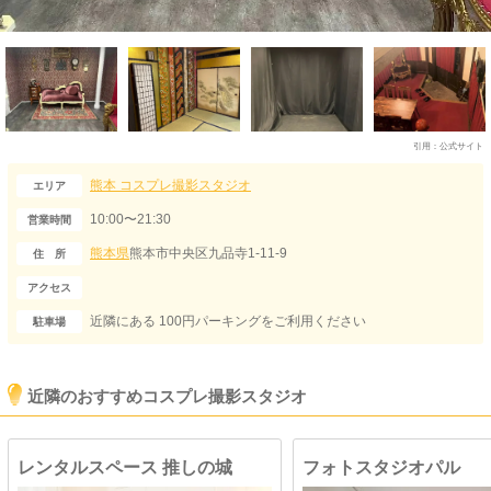
引用：
公式サイト
熊本
コスプレ撮影スタジオ
エリア
10:00〜21:30
営業時間
熊本県
熊本市中央区九品寺1-11-9
住 所
アクセス
近隣にある 100円パーキングをご利用ください
駐車場
近隣のおすすめコスプレ撮影スタジオ
レンタルスペース 推しの城
フォトスタジオパル