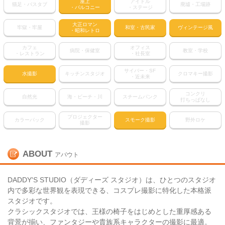
屋上
アイドル
猫足・バスタブ
廃墟・工場跡
・バルコニー
・ステージ
大正ロマン
牢獄・牢屋
和室・古民家
ヴィンテージ風
・昭和レトロ
カフェ
オフィス
病院・保健室
教室・学校
・レストラン
・社長室
サイバー・SF
水撮影
キッチンスタジオ
クロマキー撮影
・近未来
コンクリ
自然光
海・ビーチ・川
スチームパンク
打ちっぱなし
プロジェクター
カラーパック
スモーク撮影
野外ロケ
撮影
ABOUT
アバウト
DADDY'S STUDIO（ダディーズ スタジオ）は、ひとつのスタジオ
内で多彩な世界観を表現できる、コスプレ撮影に特化した本格派
スタジオです。
クラシックスタジオでは、王様の椅子をはじめとした重厚感ある
背景が揃い、ファンタジーや貴族系キャラクターの撮影に最適。