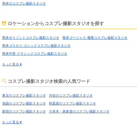
熊本のコスプレ撮影スタジオ
ロケーションからコスプレ撮影スタジオを探す
熊本ホリゾントコスプレ撮影スタジオ
熊本ゴージャス·優雅コスプレ撮影スタジオ
熊本ゴスロリ·ゴシックコスプレ撮影スタジオ
熊本中世·クラシックコスプレ撮影スタジオ
熊本吹抜け·螺旋階段コスプレ撮影スタジオ
もっと見る▼
熊本洋館·ハウススタジオコスプレ撮影スタジオ
熊本姫系·メルヘン·ロリータコスプレ撮影スタジオ
コスプレ撮影スタジオ検索の人気ワード
熊本庭·ガーデン·庭園コスプレ撮影スタジオ
熊本猫足·バスタブコスプレ撮影スタジオ
東京のコスプレ撮影スタジオ
渋谷のコスプレ撮影スタジオ
熊本屋上·バルコニーコスプレ撮影スタジオ
熊本廃墟·工場跡コスプレ撮影スタジオ
池袋のコスプレ撮影スタジオ
秋葉原のコスプレ撮影スタジオ
熊本牢獄·牢屋コスプレ撮影スタジオ
新宿のコスプレ撮影スタジオ
六本木・表参道のコスプレ撮影スタジオ
熊本大正ロマン·昭和レトロコスプレ撮影スタジオ
喜多見のコスプレ撮影スタジオ
経堂のコスプレ撮影スタジオ
もっと見る▼
熊本和室·古民家コスプレ撮影スタジオ
熊本ヴィンテージ風コスプレ撮影スタジオ
高円寺のコスプレ撮影スタジオ
荻窪のコスプレ撮影スタジオ
熊本教室·学校コスプレ撮影スタジオ
熊本水撮影コスプレ撮影スタジオ
西東京のコスプレ撮影スタジオ
高田馬場のコスプレ撮影スタジオ