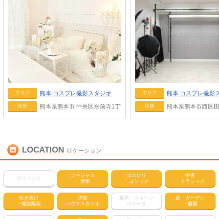
熊本
コスプレ撮影スタジオ
熊本
コスプレ撮影
エリア
エリア
熊本県熊本市 中央区水前寺1丁目11−37
熊本県熊本市西区田
住所
住所
LOCATION
ロケーション
ゴージャス
ゴスロリ
中世
ホリゾント
・優雅
・ゴシック
・クラシック
吹き抜け
洋館
姫系・メルヘン
庭・ガーデン
・螺旋階段
ハウススタジオ
ロリータ
・庭園