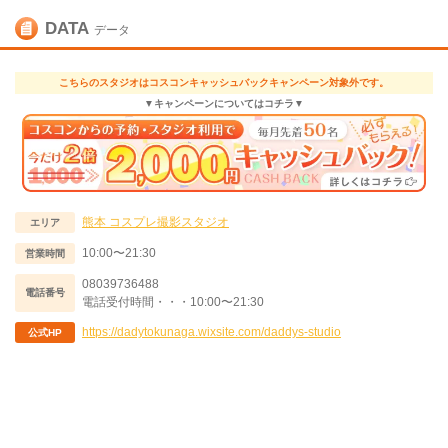
DATA
データ
こちらのスタジオはコスコンキャッシュバックキャンペーン対象外です。
▼キャンペーンについてはコチラ▼
熊本
コスプレ撮影スタジオ
エリア
10:00〜21:30
営業時間
08039736488
電話番号
電話受付時間・・・10:00〜21:30
https://dadytokunaga.wixsite.com/daddys-studio
公式HP