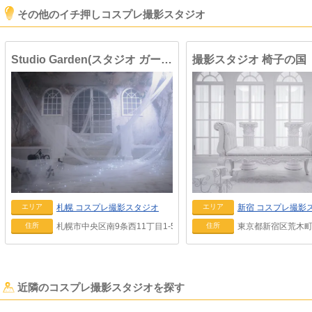
その他のイチ押しコスプレ撮影スタジオ
Studio Garden(スタジオ ガーデン)
撮影スタジオ 椅子の国
札幌
コスプレ撮影スタジオ
新宿
コスプレ撮影
エリア
エリア
札幌市中央区南9条西11丁目1-5
東京都新宿区荒木町6
住所
住所
近隣のコスプレ撮影スタジオを探す