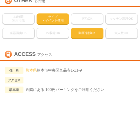
OTHER
その他
24時間
ライブ
宿泊OK
キッチン調理OK
利用可能
・イベント使用
楽器演奏OK
TV収録OK
動画撮影OK
大人数OK
ACCESS
アクセス
熊本県
熊本市中央区九品寺1-11-9
住 所
アクセス
近隣にある 100円パーキングをご利用ください
駐車場