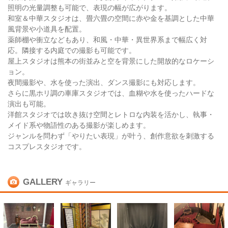
照明の光量調整も可能で、表現の幅が広がります。
和室＆中華スタジオは、畳六畳の空間に赤や金を基調とした中華
風背景や小道具を配置。
薬師棚や衝立などもあり、和風・中華・異世界系まで幅広く対
応。隣接する内庭での撮影も可能です。
屋上スタジオは熊本の街並みと空を背景にした開放的なロケーシ
ョン。
夜間撮影や、水を使った演出、ダンス撮影にも対応します。
さらに黒ホリ調の車庫スタジオでは、血糊や水を使ったハードな
演出も可能。
洋館スタジオでは吹き抜け空間とレトロな内装を活かし、執事・
メイド系や物語性のある撮影が楽しめます。
ジャンルを問わず「やりたい表現」が叶う、創作意欲を刺激する
コスプレスタジオです。
GALLERY
ギャラリー