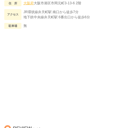
大阪府
大阪市港区市岡元町3-13-6 2階
住 所
JR環状線弁天町駅 南口から徒歩7分
アクセス
地下鉄中央線弁天町駅 6番出口から徒歩6分
無
駐車場