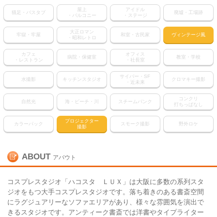
屋上
アイドル
猫足・バスタブ
廃墟・工場跡
・バルコニー
・ステージ
大正ロマン
牢獄・牢屋
和室・古民家
ヴィンテージ風
・昭和レトロ
カフェ
オフィス
病院・保健室
教室・学校
・レストラン
・社長室
サイバー・SF
水撮影
キッチンスタジオ
クロマキー撮影
・近未来
コンクリ
自然光
海・ビーチ・川
スチームパンク
打ちっぱなし
プロジェクター
カラーパック
スモーク撮影
野外ロケ
撮影
ABOUT
アバウト
コスプレスタジオ「ハコスタ ＬＵＸ」は大阪に多数の系列スタ
ジオをもつ大手コスプレスタジオです。落ち着きのある書斎空間
にラグジュアリーなソファエリアがあり、様々な雰囲気を演出で
きるスタジオです。アンティーク書斎では洋書やタイプライター