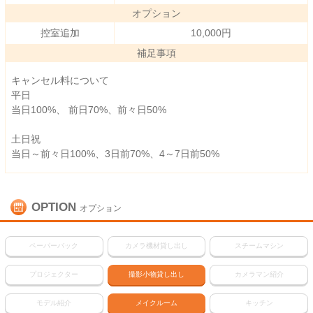
オプション
控室追加
10,000円
補足事項
キャンセル料について
平日
当日100%、 前日70%、前々日50%
土日祝
当日～前々日100%、3日前70%、4～7日前50%
OPTION
オプション
ペーパーバック
カメラ機材貸し出し
スチームマシン
プロジェクター
撮影小物貸し出し
カメラマン紹介
モデル紹介
メイクルーム
キッチン