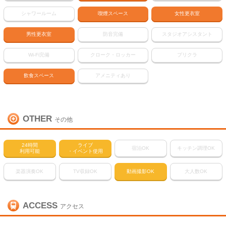
シャワールーム
喫煙スペース
女性更衣室
男性更衣室
防音完備
スタジオアシスタント
Wi-Fi完備
クローク・ロッカー
プリクラ
飲食スペース
アメニティあり
OTHER
その他
24時間
ライブ
宿泊OK
キッチン調理OK
利用可能
・イベント使用
楽器演奏OK
TV収録OK
動画撮影OK
大人数OK
ACCESS
アクセス