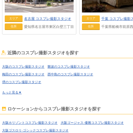
名古屋
コスプレ撮影スタジオ
千葉
コスプレ撮影
エリア
エリア
愛知県名古屋市東区白壁三丁目12番13号
千葉県船橋市前原西3
住所
住所
近隣のコスプレ撮影スタジオを探す
大阪のコスプレ撮影スタジオ
難波のコスプレ撮影スタジオ
梅田のコスプレ撮影スタジオ
西中島のコスプレ撮影スタジオ
堺のコスプレ撮影スタジオ
もっと見る▼
ロケーションからコスプレ撮影スタジオを探す
大阪ホリゾントコスプレ撮影スタジオ
大阪ゴージャス·優雅コスプレ撮影スタジオ
大阪ゴスロリ·ゴシックコスプレ撮影スタジオ