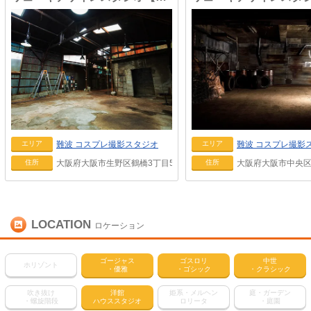
難波
コスプレ撮影スタジオ
難波
コスプレ撮影
エリア
エリア
大阪府大阪市生野区鶴橋3丁目5-55
大阪府大阪市中央区上
住所
住所
LOCATION
ロケーション
ゴージャス
ゴスロリ
中世
ホリゾント
・優雅
・ゴシック
・クラシック
吹き抜け
洋館
姫系・メルヘン
庭・ガーデン
・螺旋階段
ハウススタジオ
ロリータ
・庭園