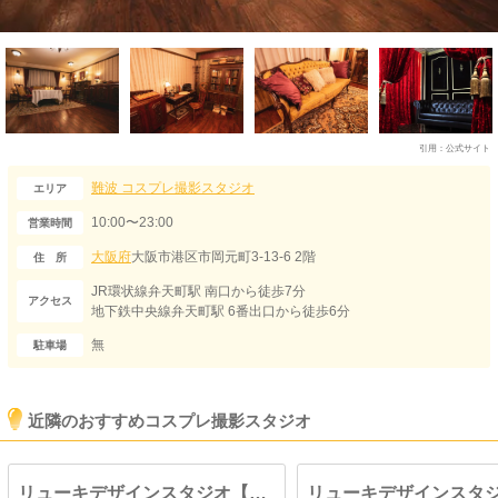
引用：
公式サイト
難波
コスプレ撮影スタジオ
エリア
10:00〜23:00
営業時間
大阪府
大阪市港区市岡元町3-13-6 2階
住 所
JR環状線弁天町駅 南口から徒歩7分
アクセス
地下鉄中央線弁天町駅 6番出口から徒歩6分
無
駐車場
近隣のおすすめコスプレ撮影スタジオ
リューキデザインスタジオ【F】廃墟鋳物工場跡