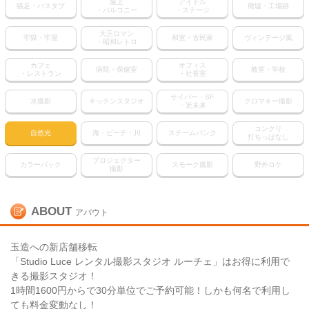
屋上
アイドル
猫足・バスタブ
廃墟・工場跡
・バルコニー
・ステージ
大正ロマン
牢獄・牢屋
和室・古民家
ヴィンテージ風
・昭和レトロ
カフェ
オフィス
病院・保健室
教室・学校
・レストラン
・社長室
サイバー・SF
水撮影
キッチンスタジオ
クロマキー撮影
・近未来
コンクリ
自然光
海・ビーチ・川
スチームパンク
打ちっぱなし
プロジェクター
カラーパック
スモーク撮影
野外ロケ
撮影
ABOUT
アバウト
玉造への新店舗移転
「Studio Luce レンタル撮影スタジオ ルーチェ」はお得に利用で
きる撮影スタジオ！
1時間1600円からで30分単位でご予約可能！しかも何名で利用し
ても料金変動なし！