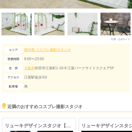
引用：
公式サイト
西中島
コスプレ撮影スタジオ
エリア
9:00〜23:00
営業時間
大阪府
吹田市江坂町1-18-8 江坂パークサイドスクエア5F
住 所
江坂駅徒歩3分
アクセス
無
駐車場
近隣のおすすめコスプレ撮影スタジオ
リューキデザインスタジオ【F】廃墟鋳物工場跡