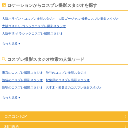
ロケーションからコスプレ撮影スタジオを探す
大阪ホリゾントコスプレ撮影スタジオ
大阪ゴージャス·優雅コスプレ撮影スタジオ
大阪ゴスロリ·ゴシックコスプレ撮影スタジオ
大阪中世·クラシックコスプレ撮影スタジオ
大阪吹抜け·螺旋階段コスプレ撮影スタジオ
もっと見る▼
大阪洋館·ハウススタジオコスプレ撮影スタジオ
大阪姫系·メルヘン·ロリータコスプレ撮影スタジオ
コスプレ撮影スタジオ検索の人気ワード
大阪庭·ガーデン·庭園コスプレ撮影スタジオ
大阪猫足·バスタブコスプレ撮影スタジオ
東京のコスプレ撮影スタジオ
渋谷のコスプレ撮影スタジオ
大阪屋上·バルコニーコスプレ撮影スタジオ
池袋のコスプレ撮影スタジオ
秋葉原のコスプレ撮影スタジオ
大阪アイドルステージコスプレ撮影スタジオ
大阪廃墟·工場跡コスプレ撮影スタジオ
新宿のコスプレ撮影スタジオ
六本木・表参道のコスプレ撮影スタジオ
大阪牢獄·牢屋コスプレ撮影スタジオ
喜多見のコスプレ撮影スタジオ
経堂のコスプレ撮影スタジオ
もっと見る▼
大阪大正ロマン·昭和レトロコスプレ撮影スタジオ
高円寺のコスプレ撮影スタジオ
荻窪のコスプレ撮影スタジオ
大阪和室·古民家コスプレ撮影スタジオ
大阪ヴィンテージ風コスプレ撮影スタジオ
西東京のコスプレ撮影スタジオ
高田馬場のコスプレ撮影スタジオ
大阪カフェ·レストラン·バーコスプレ撮影スタジオ
コスコンTOP
上野のコスプレ撮影スタジオ
錦糸町のコスプレ撮影スタジオ
大阪病院·保健室コスプレ撮影スタジオ
大阪オフィス·社長室コスプレ撮影スタジオ
日暮里のコスプレ撮影スタジオ
日本橋のコスプレ撮影スタジオ
利用規約