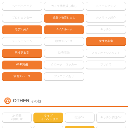
ペーパーバック
カメラ機材貸し出し
スチームマシン
プロジェクター
撮影小物貸し出し
カメラマン紹介
モデル紹介
メイクルーム
キッチン
シャワールーム
喫煙スペース
女性更衣室
男性更衣室
防音完備
スタジオアシスタント
Wi-Fi完備
クローク・ロッカー
プリクラ
飲食スペース
アメニティあり
OTHER
その他
24時間
ライブ
宿泊OK
キッチン調理OK
利用可能
・イベント使用