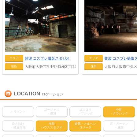
難波
コスプレ撮影スタジオ
難波
コスプレ撮影
エリア
エリア
大阪府大阪市生野区鶴橋3丁目5-55
大阪府大阪市中央区上
住所
住所
LOCATION
ロケーション
ゴージャス
ゴスロリ
中世
ホリゾント
・優雅
・ゴシック
・クラシック
吹き抜け
洋館
姫系・メルヘン
庭・ガーデン
・螺旋階段
ハウススタジオ
ロリータ
・庭園