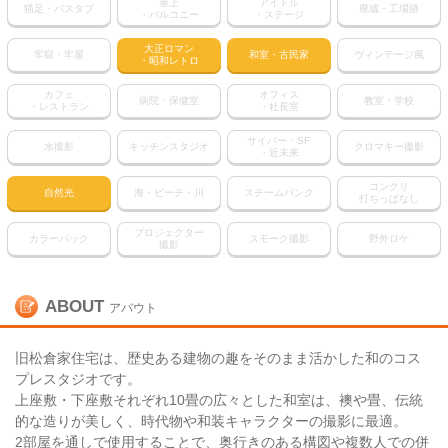
屋上
アイドル
猫足・バスタブ
廃墟・工場跡
・バルコニー
・ステージ
大正ロマン
牢獄・牢屋
和室・古民家
ヴィンテージ風
・昭和レトロ
カフェ
オフィス
病院・保健室
教室・学校
・レストラン
・社長室
サイバー・SF
水撮影
キッチンスタジオ
クロマキー撮影
・近未来
コンクリ
自然光
海・ビーチ・川
スチームパンク
打ちっぱなし
プロジェクター
カラーパック
スモーク撮影
野外ロケ
撮影
ABOUT
アバウト
旧松倉家住宅は、歴史ある建物の趣をそのまま活かした和のコス
プレスタジオです。
上座敷・下座敷それぞれ10畳の広々とした和室は、襖や畳、伝統
的な造りが美しく、時代物や和装キャラクターの撮影に最適。
2部屋を通しで使用することで、奥行きのある構図や複数人での併