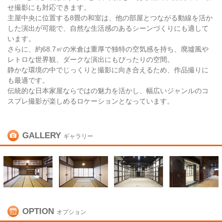
せ撮影にも対応できます。
主屋中央に位置する8畳の和室は、他の部屋とつながる動線を活か
した演出が可能で、自然な生活感のあるシーンづくりにも適して
います。
さらに、約68.7㎡の米倉は重厚で独特の空気感を持ち、廃墟風や
レトロな世界観、ダークな演出にもぴったりの空間。
静かな環境の中でじっくりと撮影に向き合えるため、作品撮りに
も最適です。
伝統的な日本家屋ならではの魅力を活かし、幅広いジャンルのコ
スプレ撮影が楽しめるロケーションとなっています。
GALLERY
ギャラリー
OPTION
オプション