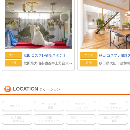
秋田
コスプレ撮影スタジオ
秋田
コスプレ撮影
エリア
エリア
秋田県大仙市強首字上野台28-7
秋田県大仙市須和町
住所
住所
LOCATION
ロケーション
ゴージャス
ゴスロリ
中世
ホリゾント
・優雅
・ゴシック
・クラシック
吹き抜け
洋館
姫系・メルヘン
庭・ガーデン
・螺旋階段
ハウススタジオ
ロリータ
・庭園