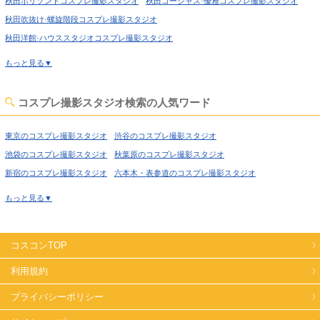
秋田ホリゾントコスプレ撮影スタジオ
秋田ゴージャス·優雅コスプレ撮影スタジオ
秋田吹抜け·螺旋階段コスプレ撮影スタジオ
秋田洋館·ハウススタジオコスプレ撮影スタジオ
秋田姫系·メルヘン·ロリータコスプレ撮影スタジオ
もっと見る▼
秋田庭·ガーデン·庭園コスプレ撮影スタジオ
秋田大正ロマン·昭和レトロコスプレ撮影スタジオ
コスプレ撮影スタジオ検索の人気ワード
秋田和室·古民家コスプレ撮影スタジオ
秋田ヴィンテージ風コスプレ撮影スタジオ
秋田水撮影コスプレ撮影スタジオ
秋田キッチンスタジオコスプレ撮影スタジオ
東京のコスプレ撮影スタジオ
渋谷のコスプレ撮影スタジオ
秋田自然光コスプレ撮影スタジオ
秋田野外ロケコスプレ撮影スタジオ
池袋のコスプレ撮影スタジオ
秋葉原のコスプレ撮影スタジオ
新宿のコスプレ撮影スタジオ
六本木・表参道のコスプレ撮影スタジオ
喜多見のコスプレ撮影スタジオ
経堂のコスプレ撮影スタジオ
もっと見る▼
高円寺のコスプレ撮影スタジオ
荻窪のコスプレ撮影スタジオ
西東京のコスプレ撮影スタジオ
高田馬場のコスプレ撮影スタジオ
コスコンTOP
上野のコスプレ撮影スタジオ
錦糸町のコスプレ撮影スタジオ
日暮里のコスプレ撮影スタジオ
日本橋のコスプレ撮影スタジオ
利用規約
飯田橋のコスプレ撮影スタジオ
北千住のコスプレ撮影スタジオ
プライバシーポリシー
世田谷のコスプレ撮影スタジオ
田園調布のコスプレ撮影スタジオ