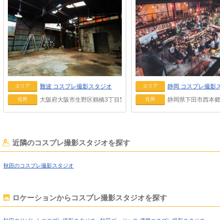
難波
コスプレ撮影スタジオ
静岡
コスプレ撮影
エリア
エリア
大阪府大阪市生野区鶴橋3丁目5-55
静岡県下田市西本郷 2
住所
住所
近隣のコスプレ撮影スタジオを探す
秋田のコスプレ撮影スタジオ
ロケーションからコスプレ撮影スタジオを探す