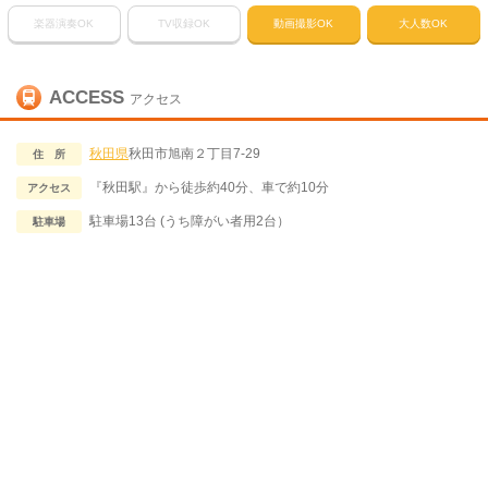
楽器演奏OK
TV収録OK
動画撮影OK
大人数OK
ACCESS
アクセス
秋田県
秋田市旭南２丁目7-29
住 所
『秋田駅』から徒歩約40分、車で約10分
アクセス
駐車場13台 (うち障がい者用2台）
駐車場