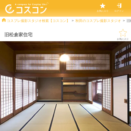
お気に入り
ログイン
コスプレ撮影スタジオ検索【コスコン】
秋田のコスプレ撮影スタジオ
旧
旧松倉家住宅
お気に入り