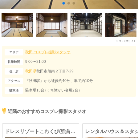
引用：
公式サイト
秋田
コスプレ撮影スタジオ
エリア
9:00〜21:00
営業時間
秋田県
秋田市旭南２丁目7-29
住 所
『秋田駅』から徒歩約40分、車で約10分
アクセス
駐車場13台 (うち障がい者用2台）
駐車場
近隣のおすすめコスプレ撮影スタジオ
ドレスリゾートこわくび(強首ホテル)