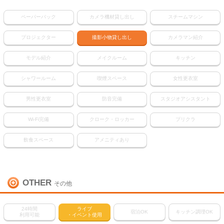
ペーパーバック
カメラ機材貸し出し
スチームマシン
プロジェクター
撮影小物貸し出し
カメラマン紹介
モデル紹介
メイクルーム
キッチン
シャワールーム
喫煙スペース
女性更衣室
男性更衣室
防音完備
スタジオアシスタント
Wi-Fi完備
クローク・ロッカー
プリクラ
飲食スペース
アメニティあり
OTHER
その他
24時間
ライブ
宿泊OK
キッチン調理OK
利用可能
・イベント使用