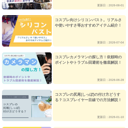
更新日：2026-08-01
コスプレ向けシリコンバスト。リアルさ
や使いやすさ等おすすめアイテム紹介！
更新日：2026-07-04
コスプレカメラマンの探し方！依頼時の
ポイントやトラブル回避術を徹底解説！
更新日：2026-06-28
コスプレの尻尾(しっぽ)の付け方どうす
る？コスプレイヤー目線での方法解説！
更新日：2026-01-10