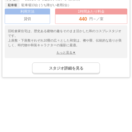
鎌倉のコスプレ撮影スタジオ
埼玉のコスプレ撮影スタジオ
駐車場13台 (うち障がい者用2台）
駐車場
利用方法
1時間あたり料金
川口のコスプレ撮影スタジオ
千葉のコスプレ撮影スタジオ
440
貸切
円～／室
愛知のコスプレ撮影スタジオ
名古屋のコスプレ撮影スタジオ
長野のコスプレ撮影スタジオ
北海道のコスプレ撮影スタジオ
旧松倉家住宅は、歴史ある建物の趣をそのまま活かした和のコスプレスタジオ
です。
札幌のコスプレ撮影スタジオ
石川のコスプレ撮影スタジオ
上座敷・下座敷それぞれ10畳の広々とした和室は、襖や畳、伝統的な造りが美
静岡のコスプレ撮影スタジオ
新潟のコスプレ撮影スタジオ
しく、時代物や和装キャラクターの撮影に最適。
2部屋を通しで使用することで、奥行きのある構図や複数人での併せ撮影にも対
栃木のコスプレ撮影スタジオ
兵庫のコスプレ撮影スタジオ
もっと見る▼
応できます。
神戸のコスプレ撮影スタジオ
岡山のコスプレ撮影スタジオ
主屋中央に位置する8畳の和室は、他の部屋とつながる動線を活かした演出が可
ゴージャス
ゴスロリ
中世
ホリゾント
能で、自然な生活感のあるシーンづくりにも適しています。
・優雅
・ゴシック
・クラシック
広島のコスプレ撮影スタジオ
和歌山のコスプレ撮影スタジオ
スタジオ詳細を見る
さらに、約68.7㎡の米倉は重厚で独特の空気感を持ち、廃墟風やレトロな世界
吹き抜け
洋館
姫系・メルヘン
庭・ガーデン
観、ダークな演出にもぴったりの空間。
佐賀のコスプレ撮影スタジオ
京都のコスプレ撮影スタジオ
・螺旋階段
ハウススタジオ
ロリータ
・庭園
静かな環境の中でじっくりと撮影に向き合えるため、作品撮りにも最適です。
屋上
アイドル
群馬のコスプレ撮影スタジオ
滋賀のコスプレ撮影スタジオ
伝統的な日本家屋ならではの魅力を活かし、幅広いジャンルのコスプレ撮影が
猫足・バスタブ
廃墟・工場跡
・バルコニー
・ステージ
楽しめるロケーションとなっています。
長崎のコスプレ撮影スタジオ
沖縄のコスプレ撮影スタジオ
大正ロマン
牢獄・牢屋
和室・古民家
ヴィンテージ風
・昭和レトロ
奈良のコスプレ撮影スタジオ
茨城のコスプレ撮影スタジオ
カフェ
オフィス
病院・保健室
教室・学校
青森のコスプレ撮影スタジオ
秋田のコスプレ撮影スタジオ
・レストラン
・社長室
キッチン
サイバー・SF
福島のコスプレ撮影スタジオ
宮城のコスプレ撮影スタジオ
水撮影
クロマキー撮影
スタジオ
・近未来
岐阜のコスプレ撮影スタジオ
福井のコスプレ撮影スタジオ
コンクリ
自然光
海・ビーチ・川
スチームパンク
打ちっぱなし
山梨のコスプレ撮影スタジオ
熊本のコスプレ撮影スタジオ