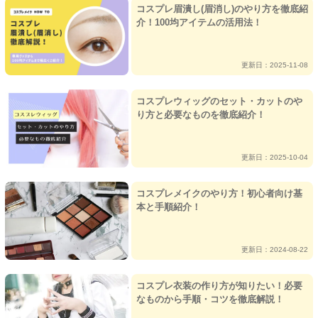
コスプレ眉潰し(眉消し)のやり方を徹底紹
介！100均アイテムの活用法！
更新日：2025-11-08
コスプレウィッグのセット・カットのや
り方と必要なものを徹底紹介！
更新日：2025-10-04
コスプレメイクのやり方！初心者向け基
本と手順紹介！
更新日：2024-08-22
コスプレ衣装の作り方が知りたい！必要
なものから手順・コツを徹底解説！