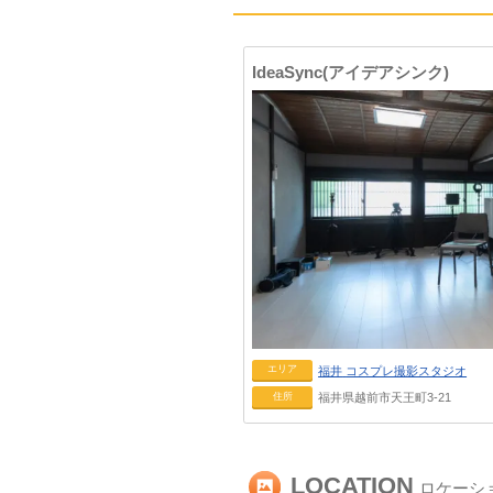
IdeaSync(アイデアシンク)
エリア
福井
コスプレ撮影スタジオ
住所
福井県越前市天王町3-21
LOCATION
ロケーシ