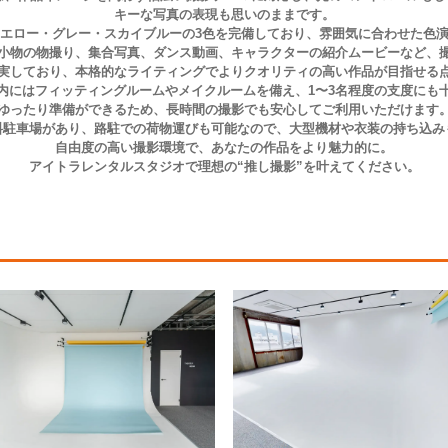
キーな写真の表現も思いのままです。
エロー・グレー・スカイブルーの3色を完備しており、雰囲気に合わせた色
小物の物撮り、集合写真、ダンス動画、キャラクターの紹介ムービーなど、
実しており、本格的なライティングでよりクオリティの高い作品が目指せる
内にはフィッティングルームやメイクルームを備え、1〜3名程度の支度にも
ゆったり準備ができるため、長時間の撮影でも安心してご利用いただけます
料駐車場があり、路駐での荷物運びも可能なので、大型機材や衣装の持ち込み
自由度の高い撮影環境で、あなたの作品をより魅力的に。
アイトラレンタルスタジオで理想の“推し撮影”を叶えてください。