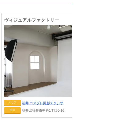
ヴィジュアルファクトリー
Photo stud
エリア
エリア
福井
コスプレ撮影スタジオ
福井
住所
住所
福井県福井市中央1丁目6-16
福井県