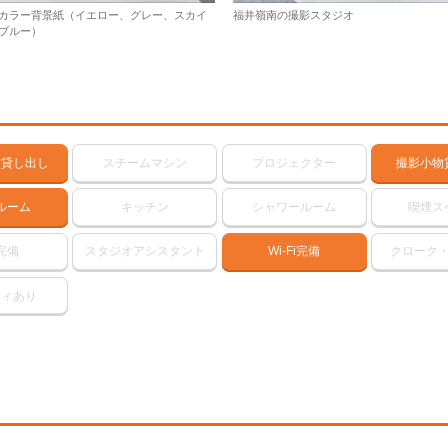
カラー背景紙（イエロー、グレー、スカイ
福井嶺南の撮影スタジオ
ブルー）
材貸し出し
スチームマシン
プロジェクター
撮影小物
ルーム
キッチン
シャワールーム
喫煙ス
完備
スタジオアシスタント
Wi-Fi完備
クローク
ティあり