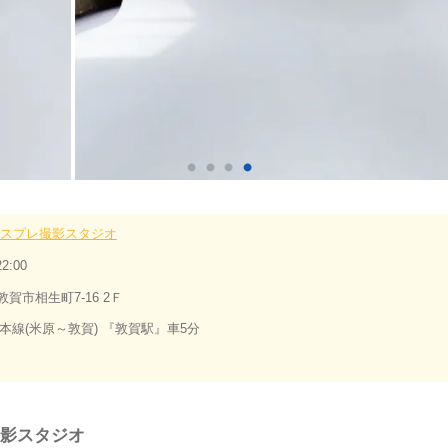
スプレ撮影スタジオ
2:00
敦賀市相生町7-16 2Ｆ
陸本線(米原～敦賀) 『敦賀駅』車5分
影スタジオ