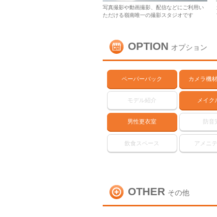
写真撮影や動画撮影、配信などにご利用い
ただける嶺南唯一の撮影スタジオです
OPTION
オプション
ペーパーバック
カメラ機
モデル紹介
メイク
男性更衣室
防音
飲食スペース
アメニ
OTHER
その他