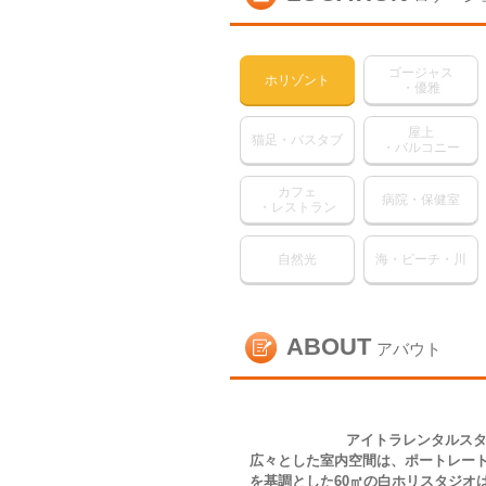
ゴージャス
ホリゾント
・優雅
屋上
猫足・バスタブ
・バルコニー
カフェ
病院・保健室
・レストラン
自然光
海・ビーチ・川
ABOUT
アバウト
アイトラレンタルスタ
広々とした室内空間は、ポートレー
を基調とした60㎡の白ホリスタジオ