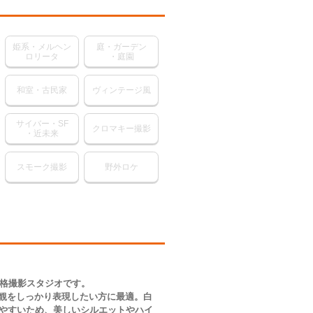
姫系・メルヘン
庭・ガーデン
ロリータ
・庭園
和室・古民家
ヴィンテージ風
サイバー・SF
クロマキー撮影
・近未来
スモーク撮影
野外ロケ
本格撮影スタジオです。
観をしっかり表現したい方に最適。白
しやすいため、美しいシルエットやハイ