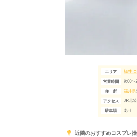
福井
コ
エリア
9:00〜2
営業時間
福井県
住 所
JR北
アクセス
あり
駐車場
近隣のおすすめコスプレ撮