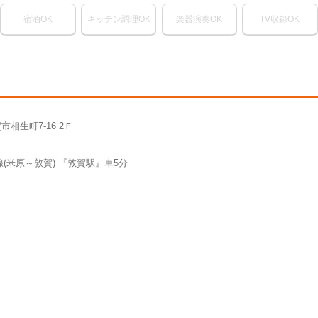
宿泊OK
キッチン調理OK
楽器演奏OK
TV収録OK
市相生町7-16 2Ｆ
線(米原～敦賀) 『敦賀駅』車5分