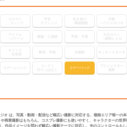
ゴスロリ
中世
吹き抜け
洋館
・ゴシック
・クラシック
・螺旋階段
ハウススタジオ
アイドル
大正ロマン
廃墟・工場跡
牢獄・牢屋
・ステージ
・昭和レトロ
オフィス
教室・学校
水撮影
キッチンスタジオ
・社長室
コンクリ
プロジェクター
スチームパンク
カラーパック
打ちっぱなし
撮影
ジオ は、写真・動画・配信など幅広い撮影に対応する、嶺南エリア唯一の
トや商業撮影はもちろん、コスプレ撮影にも使いやすく、キャラクターの世界
は、作品イメージを問わず幅広い撮影テーマに対応し、光のコントロールも