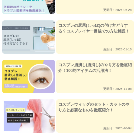
更新日：2026-06-28
コスプレの尻尾(しっぽ)の付け方どうす
る？コスプレイヤー目線での方法解説！
更新日：2026-01-10
コスプレ眉潰し(眉消し)のやり方を徹底紹
介！100均アイテムの活用法！
更新日：2025-11-08
コスプレウィッグのセット・カットのや
り方と必要なものを徹底紹介！
更新日：2025-10-04