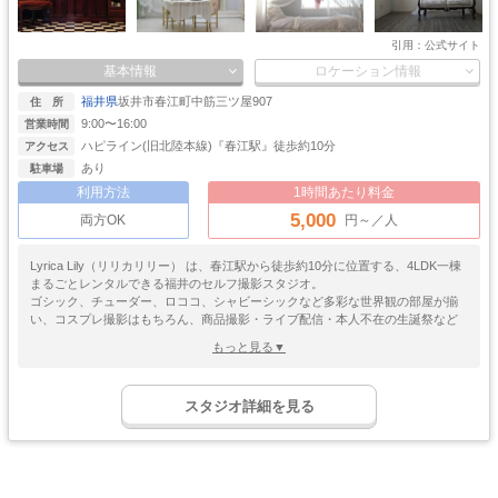
プロジェクター
カラーパック
スモーク撮影
野外ロケ
宮崎のコスプレ撮影スタジオ
鹿児島のコスプレ撮影スタジオ
撮影
引用：
公式サイト
基本情報
ロケーション情報
福井県
坂井市春江町中筋三ツ屋907
住 所
9:00〜16:00
営業時間
ハピライン(旧北陸本線)『春江駅』徒歩約10分
アクセス
あり
駐車場
利用方法
1時間あたり料金
5,000
両方OK
円～／人
Lyrica Lily（リリカリリー） は、春江駅から徒歩約10分に位置する、4LDK一棟
まるごとレンタルできる福井のセルフ撮影スタジオ。
ゴシック、チューダー、ロココ、シャビーシックなど多彩な世界観の部屋が揃
い、コスプレ撮影はもちろん、商品撮影・ライブ配信・本人不在の生誕祭など
の推し活・TRPG会・お茶会など幅広く利用されています。
もっと見る▼
スタッフ非接触型のため、気兼ねなく長時間の作品撮りができるのも魅力で
す。
ゴージャス
ゴスロリ
中世
ホリゾント
赤の部屋 はイングリッシュ・チューダー様式の重厚な空間で、深紅のダマスク
・優雅
・ゴシック
・クラシック
スタジオ詳細を見る
柄壁紙が高貴なキャラクターやクラシカルな世界観にぴったり。
吹き抜け
洋館
姫系・メルヘン
庭・ガーデン
萌黄の部屋 はフレンチロココの可憐な装飾が広がり、スイーツを添えてお茶会
・螺旋階段
ハウススタジオ
ロリータ
・庭園
シーンやガーリーな作品に最適です。
屋上
アイドル
古風の部屋 はシャビーシックな質感が特徴で、落ち着いたアンティーク調の撮
猫足・バスタブ
廃墟・工場跡
・バルコニー
・ステージ
影に向いています。
大正ロマン
白の部屋（フリールーム） は真っ白な背景で自由度が高く、背景貼付けや小道