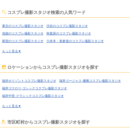
コスプレ撮影スタジオ検索の人気ワード
東京のコスプレ撮影スタジオ
渋谷のコスプレ撮影スタジオ
池袋のコスプレ撮影スタジオ
秋葉原のコスプレ撮影スタジオ
新宿のコスプレ撮影スタジオ
六本木・表参道のコスプレ撮影スタジオ
喜多見のコスプレ撮影スタジオ
経堂のコスプレ撮影スタジオ
もっと見る▼
高円寺のコスプレ撮影スタジオ
荻窪のコスプレ撮影スタジオ
西東京のコスプレ撮影スタジオ
高田馬場のコスプレ撮影スタジオ
ロケーションからコスプレ撮影スタジオを探す
上野のコスプレ撮影スタジオ
錦糸町のコスプレ撮影スタジオ
日暮里のコスプレ撮影スタジオ
日本橋のコスプレ撮影スタジオ
福井ホリゾントコスプレ撮影スタジオ
福井ゴージャス·優雅コスプレ撮影スタジオ
飯田橋のコスプレ撮影スタジオ
北千住のコスプレ撮影スタジオ
福井ゴスロリ·ゴシックコスプレ撮影スタジオ
世田谷のコスプレ撮影スタジオ
田園調布のコスプレ撮影スタジオ
福井中世·クラシックコスプレ撮影スタジオ
蒲田のコスプレ撮影スタジオ
葛西のコスプレ撮影スタジオ
福井吹抜け·螺旋階段コスプレ撮影スタジオ
もっと見る▼
小岩のコスプレ撮影スタジオ
新木場のコスプレ撮影スタジオ
福井洋館·ハウススタジオコスプレ撮影スタジオ
大阪のコスプレ撮影スタジオ
難波のコスプレ撮影スタジオ
福井姫系·メルヘン·ロリータコスプレ撮影スタジオ
市区町村からコスプレ撮影スタジオを探す
梅田のコスプレ撮影スタジオ
西中島のコスプレ撮影スタジオ
福井庭·ガーデン·庭園コスプレ撮影スタジオ