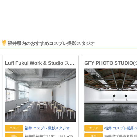
福井県内のおすすめコスプレ撮影スタジオ
Luff Fukui Work & Studio スタジオ
福井
コスプレ撮影スタジオ
福井
コスプレ撮影
エリア
エリア
福井県福井市順化1丁目15-29
福井県坂井市丸岡町磯
住所
住所