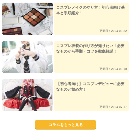
コスプレメイクのやり方！初心者向け基
本と手順紹介！
更新日：2024-08-22
コスプレ衣装の作り方が知りたい！必要
なものから手順・コツを徹底解説！
更新日：2024-08-10
【初心者向け】コスプレデビューに必要
なものと始め方！
更新日：2024-07-17
コラムをもっと見る