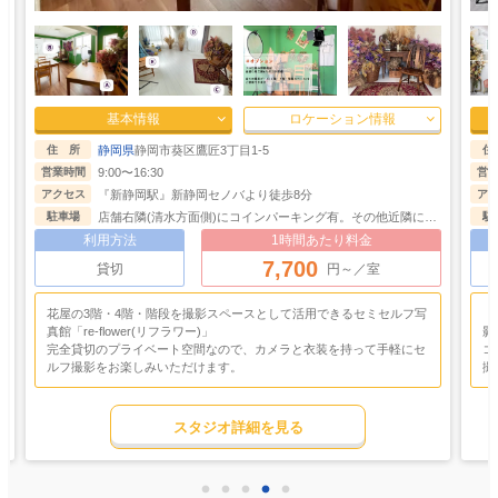
基本情報
ロケーション情報
静岡県
静岡市葵区鷹匠3丁目1-5
住 所
住 
9:00〜16:30
営業時間
営業
『新静岡駅』新静岡セノバより徒歩8分
アクセス
アク
店舗右隣(清水方面側)にコインパーキング有。その他近隣にも
駐車場
駐車
コインパーキング有。 週末は混雑が予想されますので、お時
利用方法
1時間あたり料金
間に余裕を持ってお越しください。
7,700
貸切
円～／室
花屋の3階・4階・階段を撮影スペースとして活用できるセミセルフ写
【コ
真館「re-flower(リフラワー)」
影ス
完全貸切のプライベート空間なので、カメラと衣装を持って手軽にセ
コス
ルフ撮影をお楽しみいただけます。
撮影
ロケーションは花屋の特性を活かした多彩なフラワー背景を中心にホ
24
ゴージャス
ゴスロリ
中世
ワイトバック・グリーンバックをご用意。
ちの
ホリゾント
ホ
・優雅
・ゴシック
・クラシック
お花の外にも和傘や額縁・各種チェアなどの撮影小物も充実な上、そ
撮影
スタジオ詳細を見る
吹き抜け
洋館
姫系・メルヘン
庭・ガーデン
吹
の他小物の持ち込みも自由なので自分の好みに合わせてカスタマイズ
フラ
・螺旋階段
ハウススタジオ
ロリータ
・庭園
・
して撮影が可能ですよ。
ンを
（お花に関するご用意もぜひお気軽にご相談ください。）
更に
屋上
アイドル
猫足・バスタブ
廃墟・工場跡
猫足
・バルコニー
・ステージ
ご利用は1枠【70分(平日)5,500円・(土日祝)7,700円】となっておりコ
様々