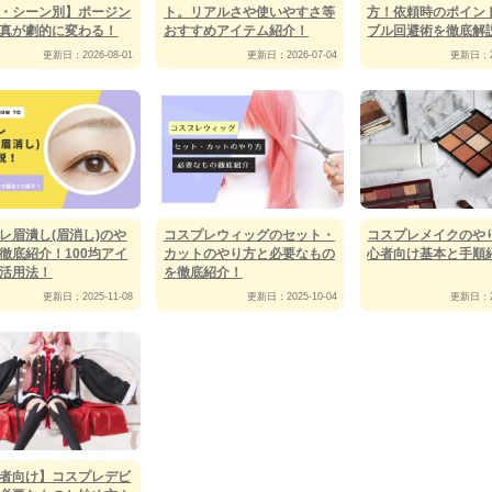
・シーン別】ポージン
ト。リアルさや使いやすさ等
方！依頼時のポイン
真が劇的に変わる！
おすすめアイテム紹介！
ブル回避術を徹底解
更新日：2026-08-01
更新日：2026-07-04
更新日：20
コスプレウィッグのセット・
コスプレメイクのや
レ眉潰し(眉消し)のや
カットのやり方と必要なもの
心者向け基本と手順
徹底紹介！100均アイ
を徹底紹介！
活用法！
更新日：2025-10-04
更新日：20
更新日：2025-11-08
者向け】コスプレデビ