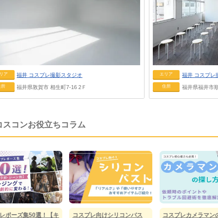
リア
エリア
福井
コスプレ撮影スタジオ
福井
コスプレ
住所
住所
福井県敦賀市 相生町7-16 2Ｆ
福井県福井市順化
コスコンお役立ちコラム
レポーズ集50選！【キ
コスプレ向けシリコンバス
コスプレカメラマン