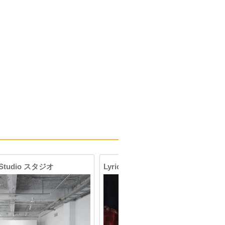
なので、イベントスペースとしてもご活用いただけます。
歩圏内で、駐車スペースも普通乗用車2台分をご用意！
のご希望についても、ぜひお気軽にご相談ください。
& Studio スタジオ
Lyrica Lily(リリカリリー)