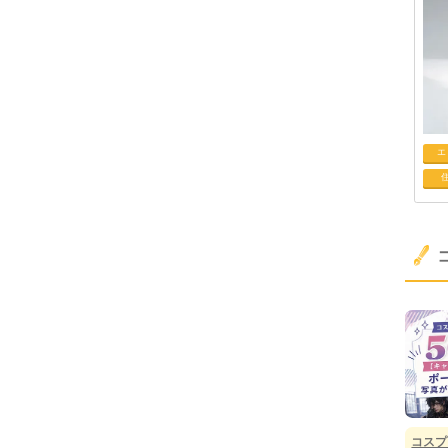
エ
コスプ