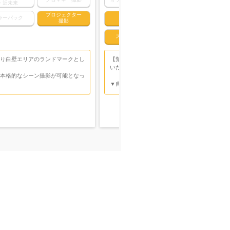
・近未来
コンクリ
プロジェクター
スチームパンク
カラーパック
打ちっぱなし
撮影
きます】大型倉庫をリノベーションしたシーン豊富な撮影スペースです。禁止事項がな
できます。
OK
スタジオ詳細を見る
参ください）