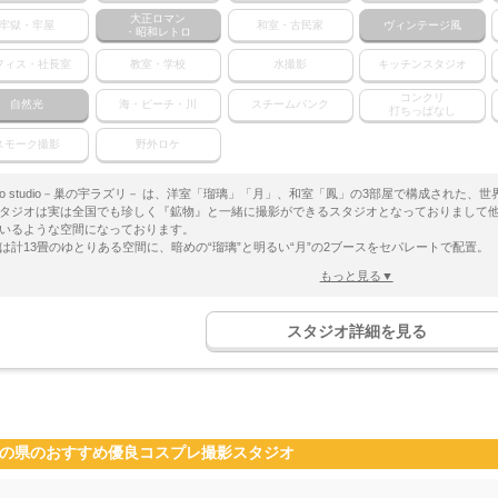
大正ロマン
牢獄・牢屋
和室・古民家
ヴィンテージ風
・昭和レトロ
フィス
・社長室
教室・学校
水撮影
キッチン
スタジオ
コンクリ
自然光
海・ビーチ・川
スチームパンク
打ちっぱなし
スモーク撮影
野外ロケ
oto studio－巢の宇ラズリ－ は、洋室「瑠璃」「月」、和室「鳳」の3部屋で構成された
タジオは実は全国でも珍しく『鉱物』と一緒に撮影ができるスタジオとなっておりまして
いるような空間になっております。
は計13畳のゆとりある空間に、暗めの“瑠璃”と明るい“月”の2ブースをセパレートで配置。
はラピスラズリや星空をモチーフにした幻想的な研究室風の空間で、紺色の壁と星型照明
もっと見る▼
の並ぶ本棚やフェイクスイーツ、小物類も充実し、細かな演出までこだわれる贅沢な空間
の月は、ムーンストーンを思わせる柔らかな白を基調に、窓から差し込む自然光が美しく
二人がけチェア、惑星ライトや食器類などの小道具により、軽やかでロマンティックな撮
スタジオ詳細を見る
ある和室「鳳」は、鳳凰や孔雀をテーマにした紫色の8畳間で、和装・刀剣・創作など幅広
紅葉などの造花、巻物、帯、手毬などの和小道具も揃っており、自由にレイアウトを変え
屋には冷暖房を完備し、小道具の持ち込みや移動も可能。福井で特別なひとときを過ごせ
の県のおすすめ優良コスプレ撮影スタジオ