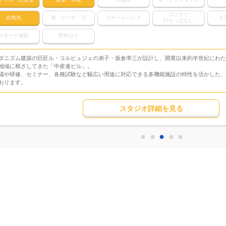
・近未来
プロジェクター
カラーパック
自然光
海・ビーチ・川
撮影
スモーク撮影
野外ロケ
にわたり白壁エリアのランドマークとし
【禁止事項無し！利用者が自由に撮影で
いため、利用者の「こうしたい」を実現
した、本格的なシーン撮影が可能となっ
▼自由さが魅力！
も◎。
・水撮影や血糊撮影などの特殊撮影OK
多数あり、通常の撮影スタジオとは一味
・ウィッグカットOK、ヘアスプレー使用
・飲食可能 or 持ち込みOK
すよ。
・音出しOK or 動画撮影OK
、歴史ある空間で、あなただけの特別な
・スモーク撮影OK（スモーク機材はご持
・インテリアの配置換え自由
▼設備も充実！
・Wi-Fi
・電源、延長コード
・照明器具
・プロジェクター
・冷蔵庫
・ウォッシュレット付きトイレ
・簡易キッチン
etc…設備も充実！