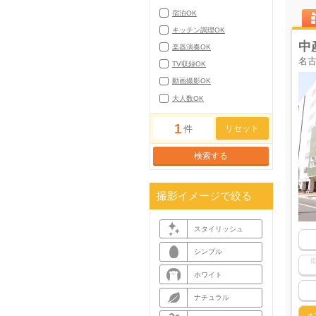
宿泊OK
コスコンキャッシュバック対象
キャンペーン実施中
キッチン調理OK
中産連ビル
楽器演奏OK
名古屋 コスプレ撮影スタジオ
TV収録OK
愛知
動画撮影OK
住 所
連ビ
大人数OK
営業時間
9:0
1
件
リセット
基幹
アクセス
城線
検索する
徒歩
駐車場
新館
『尼
より
利用方法
撮影イメージで絞る
シェア
スタイリッシュ
ホリゾント
ゴージャス
・優雅
ゴスロリ
・ゴシック
中世
・クラシック
シンプル
姫系・メルヘン
庭・ガーデン
猫足・バスタブ
屋上
・バルコニー
ロリータ
・庭園
ホワイト
大正ロマン
牢獄・牢屋
和室・古民家
ヴィンテージ風
・昭和レトロ
ナチュラル
オフィス
・社長室
教室・学校
水撮影
キッチン
スタジオ