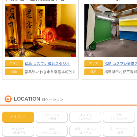
福島
コスプレ撮影スタジオ
福島
コスプレ撮影
エリア
エリア
福島県いわき市常磐湯本町笠井1番地
福島県田村郡三春町
住所
住所
LOCATION
ロケーション
ゴージャス
ゴスロリ
中世
ホリゾント
・優雅
・ゴシック
・クラシック
吹き抜け
洋館
姫系・メルヘン
庭・ガーデン
・螺旋階段
ハウススタジオ
ロリータ
・庭園