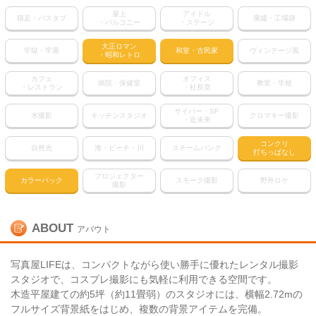
屋上
アイドル
猫足・バスタブ
廃墟・工場跡
・バルコニー
・ステージ
大正ロマン
牢獄・牢屋
和室・古民家
ヴィンテージ風
・昭和レトロ
カフェ
オフィス
病院・保健室
教室・学校
・レストラン
・社長室
サイバー・SF
水撮影
キッチンスタジオ
クロマキー撮影
・近未来
コンクリ
自然光
海・ビーチ・川
スチームパンク
打ちっぱなし
プロジェクター
カラーパック
スモーク撮影
野外ロケ
撮影
ABOUT
アバウト
写真屋LIFEは、コンパクトながら使い勝手に優れたレンタル撮影
スタジオで、コスプレ撮影にも気軽に利用できる空間です。
木造平屋建ての約5坪（約11畳弱）のスタジオには、横幅2.72mの
フルサイズ背景紙をはじめ、複数の背景アイテムを完備。