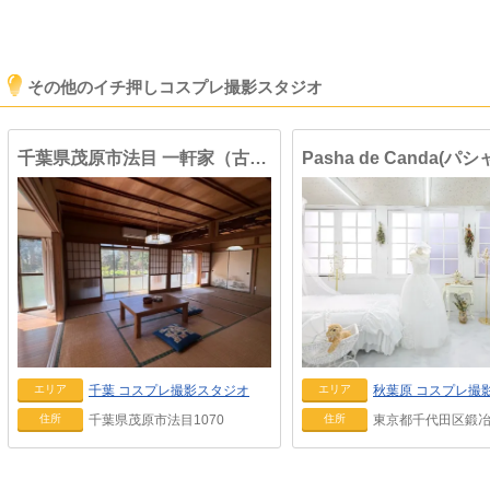
その他のイチ押しコスプレ撮影スタジオ
千葉県茂原市法目 一軒家（古民家）ハウススタジオ①
千葉
コスプレ撮影スタジオ
秋葉原
コスプレ撮
エリア
エリア
千葉県茂原市法目1070
東京都千代田区鍛冶町
住所
住所