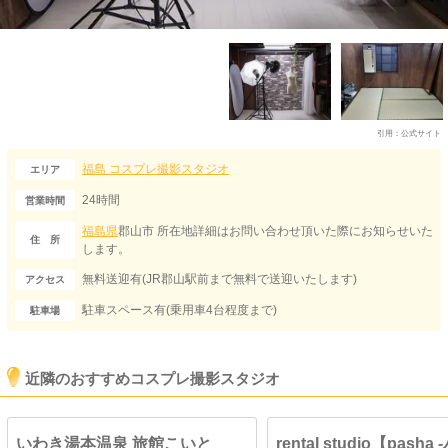
引用：
公式サイト
福島
コスプレ撮影スタジオ
エリア
24時間
営業時間
福島県
郡山市 所在地詳細はお問い合わせ頂いた際にお知らせいた
住 所
します。
無料送迎有(JR郡山駅前まで無料で送迎いたします)
アクセス
駐車スペース有(乗用車4台程度まで)
駐車場
近隣のおすすめコスプレ撮影スタジオ
いわき湯本温泉 旅館こいと