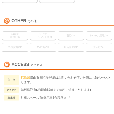
OTHER
その他
24時間
ライブ
宿泊OK
キッチン調理OK
利用可能
・イベント使用
楽器演奏OK
TV収録OK
動画撮影OK
大人数OK
ACCESS
アクセス
福島県
郡山市 所在地詳細はお問い合わせ頂いた際にお知らせいた
住 所
します。
無料送迎有(JR郡山駅前まで無料で送迎いたします)
アクセス
駐車スペース有(乗用車4台程度まで)
駐車場