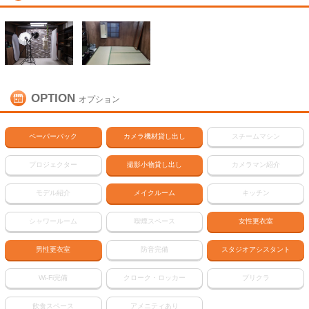
OPTION
オプション
ペーパーバック
カメラ機材貸し出し
スチームマシン
プロジェクター
撮影小物貸し出し
カメラマン紹介
モデル紹介
メイクルーム
キッチン
シャワールーム
喫煙スペース
女性更衣室
男性更衣室
防音完備
スタジオアシスタント
Wi-Fi完備
クローク・ロッカー
プリクラ
飲食スペース
アメニティあり