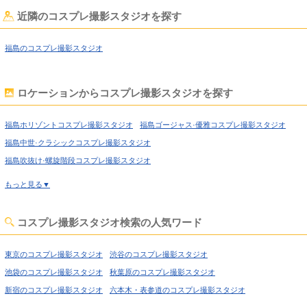
近隣のコスプレ撮影スタジオを探す
福島のコスプレ撮影スタジオ
ロケーションからコスプレ撮影スタジオを探す
福島ホリゾントコスプレ撮影スタジオ
福島ゴージャス·優雅コスプレ撮影スタジオ
福島中世·クラシックコスプレ撮影スタジオ
福島吹抜け·螺旋階段コスプレ撮影スタジオ
福島洋館·ハウススタジオコスプレ撮影スタジオ
もっと見る▼
福島庭·ガーデン·庭園コスプレ撮影スタジオ
福島廃墟·工場跡コスプレ撮影スタジオ
福島牢獄·牢屋コスプレ撮影スタジオ
コスプレ撮影スタジオ検索の人気ワード
福島大正ロマン·昭和レトロコスプレ撮影スタジオ
福島和室·古民家コスプレ撮影スタジオ
福島ヴィンテージ風コスプレ撮影スタジオ
東京のコスプレ撮影スタジオ
渋谷のコスプレ撮影スタジオ
福島カフェ·レストラン·バーコスプレ撮影スタジオ
池袋のコスプレ撮影スタジオ
秋葉原のコスプレ撮影スタジオ
福島キッチンスタジオコスプレ撮影スタジオ
福島自然光コスプレ撮影スタジオ
新宿のコスプレ撮影スタジオ
六本木・表参道のコスプレ撮影スタジオ
福島スチームパンクコスプレ撮影スタジオ