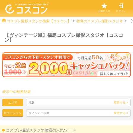
お気に入り
ログイン
コスプレ撮影スタジオ検索【コスコン】
福島のコスプレ撮影スタジオ
【
【ヴィンテージ風】福島コスプレ撮影スタジオ【コスコ
ン】
表示中の検索結果
エリア
福島
変更する >
ロケーション
ヴィンテージ風
変更する >
コスプレ撮影スタジオ検索の人気ワード