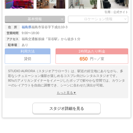
プロジェクター
カラーパック
スモーク撮影
野外ロケ
宮崎のコスプレ撮影スタジオ
鹿児島のコスプレ撮影スタジオ
撮影
引用：
公式サイト
基本情報
ロケーション情報
福島県
福島市笹谷字下成出10-3
住 所
9:00〜18:00
営業時間
福島交通飯坂線『笹谷駅』から徒歩１分
アクセス
あり
駐車場
利用方法
1時間あたり料金
650
貸切
円～／室
STUDIO AURORA（スタジオアウローラ）は、駅近の好立地にありながら、多
彩なシチュエーション撮影が楽しめるコスプレ向けレンタルスタジオです。
80’sのアメリカンダイナーをイメージしたポップで鮮やかな空間では、カウンタ
ーのレイアウトを自由に調整でき、シーンに合わせた演出が可能。
レトロで華やかな世界観を活かした作品撮りに最適です。
もっと見る▼
一方、木のぬくもりに包まれたカフェ風ブースでは、やわらかな自然光が差し
ゴージャス
ゴスロリ
中世
ホリゾント
込み、ナチュラルで優しい雰囲気の撮影を実現。
・優雅
・ゴシック
・クラシック
スタジオ詳細を見る
異なるテイストの空間を一度に楽しめるため、作品の幅を広げたい方にもおす
吹き抜け
洋館
姫系・メルヘン
庭・ガーデン
すめです。
・螺旋階段
ハウススタジオ
ロリータ
・庭園
さらにフリースペースでは背景や小道具を活用しながら自由に作り込みがで
屋上
アイドル
き、自分だけの世界観を表現できます。
猫足・バスタブ
廃墟・工場跡
・バルコニー
・ステージ
大正ロマン
更衣スペースには大きな女優ミラーを備えた楽屋が用意されており、準備も快