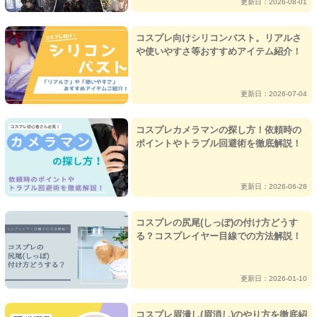
更新日：2026-08-01
コスプレ向けシリコンバスト。リアルさ
や使いやすさ等おすすめアイテム紹介！
更新日：2026-07-04
コスプレカメラマンの探し方！依頼時の
ポイントやトラブル回避術を徹底解説！
更新日：2026-06-28
コスプレの尻尾(しっぽ)の付け方どうす
る？コスプレイヤー目線での方法解説！
更新日：2026-01-10
コスプレ眉潰し(眉消し)のやり方を徹底紹