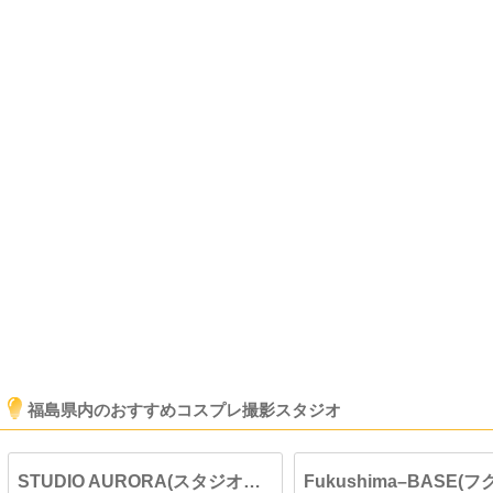
福島県内のおすすめコスプレ撮影スタジオ
STUDIO AURORA(スタジオアウローラ)