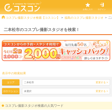
お気に入り
ログイン
コスプレ撮影スタジオ検索【コスコン】
福島のコスプレ撮影スタジオ
二
二本松市のコスプレ撮影スタジオを検索！
表示中の検索結果
エリア
二本松市
変更する >
ロケーション
未選択
変更する >
コスプレ撮影スタジオ検索の人気ワード