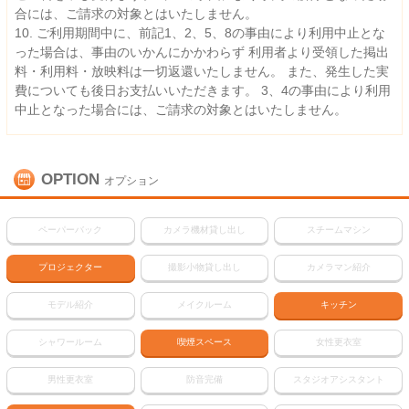
合には、ご請求の対象とはいたしません。
10. ご利用期間中に、前記1、2、5、8の事由により利用中止とな
った場合は、事由のいかんにかかわらず 利用者より受領した掲出
料・利用料・放映料は一切返還いたしません。 また、発生した実
費についても後日お支払いいただきます。 3、4の事由により利用
中止となった場合には、ご請求の対象とはいたしません。
OPTION
オプション
ペーパーバック
カメラ機材貸し出し
スチームマシン
プロジェクター
撮影小物貸し出し
カメラマン紹介
モデル紹介
メイクルーム
キッチン
シャワールーム
喫煙スペース
女性更衣室
男性更衣室
防音完備
スタジオアシスタント