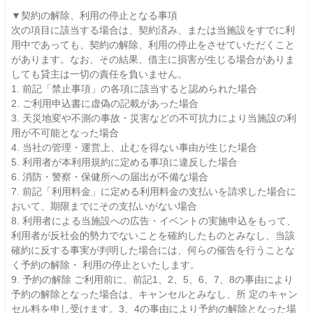
▼契約の解除、利用の停止となる事項
次の項目に該当する場合は、契約済み、または当施設をすでに利
用中であっても、契約の解除、利用の停止をさせていただくこと
があります。なお、その結果、借主に損害が生じる場合がありま
しても貸主は一切の責任を負いません。
1. 前記「禁止事項」の各項に該当すると認められた場合
2. ご利用申込書に虚偽の記載があった場合
3. 天災地変や不測の事故・災害などの不可抗力により当施設の利
用が不可能となった場合
4. 当社の管理・運営上、止むを得ない事由が生じた場合
5. 利用者が本利用規約に定める事項に違反した場合
6. 消防・警察・保健所への届出が不備な場合
7. 前記「利用料金」に定める利用料金の支払いを請求した場合に
おいて、期限までにその支払いがない場合
8. 利用者による当施設への広告・イベントの実施申込をもって、
利用者が反社会的勢力でないことを確約したものとみなし、当該
確約に反する事実が判明した場合には、何らの催告を行うことな
く予約の解除・ 利用の停止といたします。
9. 予約の解除 ご利用前に、前記1、2、5、6、7、8の事由により
予約の解除となった場合は、キャンセルとみなし、所 定のキャン
セル料を申し受けます。3、4の事由により予約の解除となった場