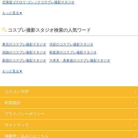
北海道ゴスロリ·ゴシックコスプレ撮影スタジオ
北海道中世·クラシックコスプレ撮影スタジオ
もっと見る▼
北海道吹抜け·螺旋階段コスプレ撮影スタジオ
北海道洋館·ハウススタジオコスプレ撮影スタジオ
コスプレ撮影スタジオ検索の人気ワード
北海道姫系·メルヘン·ロリータコスプレ撮影スタジオ
北海道庭·ガーデン·庭園コスプレ撮影スタジオ
東京のコスプレ撮影スタジオ
渋谷のコスプレ撮影スタジオ
北海道猫足·バスタブコスプレ撮影スタジオ
池袋のコスプレ撮影スタジオ
秋葉原のコスプレ撮影スタジオ
北海道アイドルステージコスプレ撮影スタジオ
新宿のコスプレ撮影スタジオ
六本木・表参道のコスプレ撮影スタジオ
北海道廃墟·工場跡コスプレ撮影スタジオ
北海道牢獄·牢屋コスプレ撮影スタジオ
喜多見のコスプレ撮影スタジオ
経堂のコスプレ撮影スタジオ
もっと見る▼
北海道大正ロマン·昭和レトロコスプレ撮影スタジオ
高円寺のコスプレ撮影スタジオ
荻窪のコスプレ撮影スタジオ
北海道和室·古民家コスプレ撮影スタジオ
西東京のコスプレ撮影スタジオ
高田馬場のコスプレ撮影スタジオ
北海道ヴィンテージ風コスプレ撮影スタジオ
コスコンTOP
上野のコスプレ撮影スタジオ
錦糸町のコスプレ撮影スタジオ
北海道カフェ·レストラン·バーコスプレ撮影スタジオ
日暮里のコスプレ撮影スタジオ
日本橋のコスプレ撮影スタジオ
利用規約
北海道オフィス·社長室コスプレ撮影スタジオ
飯田橋のコスプレ撮影スタジオ
北千住のコスプレ撮影スタジオ
プライバシーポリシー
北海道教室·学校コスプレ撮影スタジオ
北海道水撮影コスプレ撮影スタジオ
世田谷のコスプレ撮影スタジオ
田園調布のコスプレ撮影スタジオ
北海道キッチンスタジオコスプレ撮影スタジオ
蒲田のコスプレ撮影スタジオ
サイトマップ
葛西のコスプレ撮影スタジオ
北海道サイバー·SF近未来コスプレ撮影スタジオ
北海道自然光コスプレ撮影スタジオ
小岩のコスプレ撮影スタジオ
新木場のコスプレ撮影スタジオ
掲載申し込みにはこちら