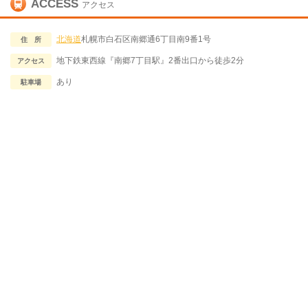
ACCESS
アクセス
北海道
札幌市白石区南郷通6丁目南9番1号
住 所
地下鉄東西線『南郷7丁目駅』2番出口から徒歩2分
アクセス
あり
駐車場