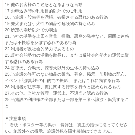
16.他のお客様のご迷惑となるような言動
17.お申込み時の利用目的以外でのご利用
18.当施設・設備等を汚損、破損させる恐れのある行為
19.発火または引火性の物品や危険物の持ち込み
20.所定の場所以外での喫煙
21.当社の基準を上回る音量、振動、悪臭の発生など、周囲に迷惑
または不快感を及ぼす恐れのある行為
22.利用者が反社会的勢力であるもの
23.反社会的勢力の活動を助長し、または反社会的勢力の運営に資
する恐れのある行為
24.盲導犬、介助犬、聴導犬以外の生体の持ち込み
25.当施設の許可のない物品の販売、募金、掲示、印刷物の配布、
イベント記録以外の目的での撮影、 またはこれに類する行為
26.利用者が法事等、喪に関する行事を行うと認められるもの
27.その他、当社が管理・運営上、不適当と認める行為
28.当施設の利用権の全部または一部を第三者へ譲渡・転貸するこ
と
▼注意事項
1. 看板・ポスター等の掲示、装飾は、貸主の指示に従ってくださ
い。施設外への掲示、施設外観を隠す装飾はできません。