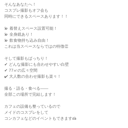
そんなあなたへ！
コスプレ撮影もオフ会も
同時にできるスペースあります！！
💫 着替えスペース設置可能！
💫 全身鏡あり！
💫 飲食物持ち込み自由！
これは当スペースならではの特徴👏
そして撮影もばっちり！
✔ どんな撮影にも合わせやすい白壁
✔ 77㎡の広々空間
✔️ 大人数の合わせ撮影も楽々！
撮る・語る・食べる——
全部この場所で完結します！
カフェの設備も整っているので
メイドのコスプレをして
コンカフェなどのイベントもできます🍰