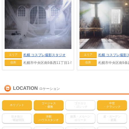
札幌
コスプレ撮影スタジオ
札幌
コスプレ撮影
エリア
エリア
札幌市中央区南9条西11丁目1-5
札幌市中央区南9条西
住所
住所
LOCATION
ロケーション
ゴージャス
ゴスロリ
中世
ホリゾント
・優雅
・ゴシック
・クラシック
吹き抜け
洋館
姫系・メルヘン
庭・ガーデン
・螺旋階段
ハウススタジオ
ロリータ
・庭園