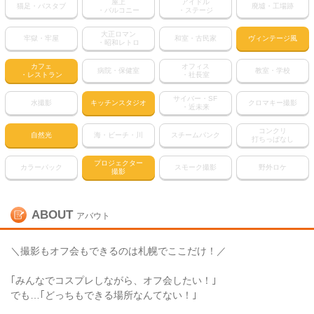
屋上
アイドル
猫足・バスタブ
廃墟・工場跡
・バルコニー
・ステージ
大正ロマン
牢獄・牢屋
和室・古民家
ヴィンテージ風
・昭和レトロ
カフェ
オフィス
病院・保健室
教室・学校
・レストラン
・社長室
サイバー・SF
水撮影
キッチンスタジオ
クロマキー撮影
・近未来
コンクリ
自然光
海・ビーチ・川
スチームパンク
打ちっぱなし
プロジェクター
カラーパック
スモーク撮影
野外ロケ
撮影
ABOUT
アバウト
＼撮影もオフ会もできるのは札幌でここだけ！／
｢みんなでコスプレしながら、オフ会したい！｣
でも…｢どっちもできる場所なんてない！｣