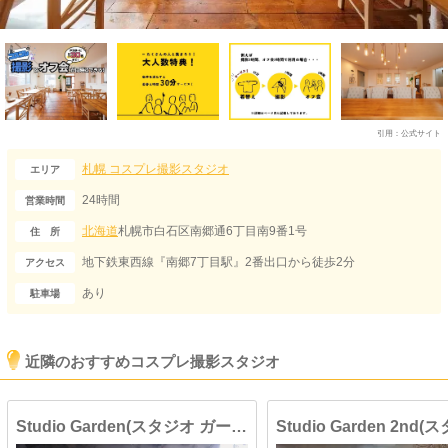
引用：
公式サイト
札幌
コスプレ撮影スタジオ
エリア
24時間
営業時間
北海道
札幌市白石区南郷通6丁目南9番1号
住 所
地下鉄東西線『南郷7丁目駅』2番出口から徒歩2分
アクセス
あり
駐車場
近隣のおすすめコスプレ撮影スタジオ
Studio Garden(スタジオ ガーデン)