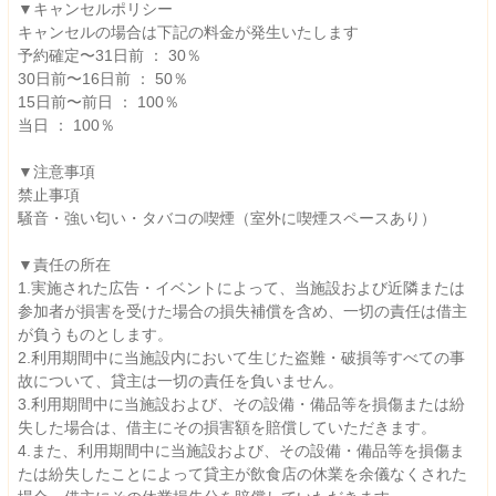
▼キャンセルポリシー
キャンセルの場合は下記の料金が発生いたします
予約確定〜31日前 ： 30％
30日前〜16日前 ： 50％
15日前〜前日 ： 100％
当日 ： 100％
▼注意事項
禁止事項
騒音・強い匂い・タバコの喫煙（室外に喫煙スペースあり）
▼責任の所在
1.実施された広告・イベントによって、当施設および近隣または
参加者が損害を受けた場合の損失補償を含め、一切の責任は借主
が負うものとします。
2.利用期間中に当施設内において生じた盗難・破損等すべての事
故について、貸主は一切の責任を負いません。
3.利用期間中に当施設および、その設備・備品等を損傷または紛
失した場合は、借主にその損害額を賠償していただきます。
4.また、利用期間中に当施設および、その設備・備品等を損傷ま
たは紛失したことによって貸主が飲食店の休業を余儀なくされた