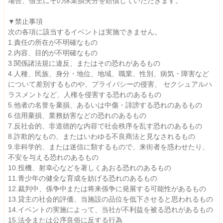
場合、借主にその休業損失分を賠償していただきます。
▼禁止事項
次の各項に該当するイベントは実施できません。
1.責任の所在が不明確なもの
2.内容、目的が不明確なもの
3.関係諸法規に違反、またはその恐れがあるもの
4.人種、民族、身分・地位、地域、職業、性別、病気・障害など
について差別するものや、プライバシーの侵害、 セクシュアルハ
ラスメントなど、人権を侵害する恐れのあるもの
5.他者の名誉を棄損、あるいは中傷・誹謗する恐れのあるもの
6.信用棄損、業務妨害などの恐れのあるもの
7.反社会的、非道徳的な内容で社会秩序を乱す恐れのあるもの
8.詐欺的なもの、またはいわゆる不良商法と見なされるもの
9.非科学的、または迷信に類するもので、来街者を惑わせたり、
不安を与える恐れのあるもの
10.投機、射幸心などを著しくあおる恐れのあるもの
11.青少年の健全な育成を妨げる恐れのあるもの
12.裁判中、係争中または将来係争に発展する可能性があるもの
13.貸主の社会的評価、当施設の品位を低下させると思われるもの
14.イベントの実施によって、当社が不利益を被る恐れがあるもの
15.法令または公序良俗に反する行為