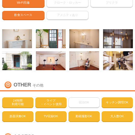
Wi-Fi完備
クローク・ロッカー
プリクラ
飲食スペース
アメニティあり
OTHER
その他
24時間
ライブ
宿泊OK
キッチン調理OK
利用可能
・イベント使用
楽器演奏OK
TV収録OK
動画撮影OK
大人数OK