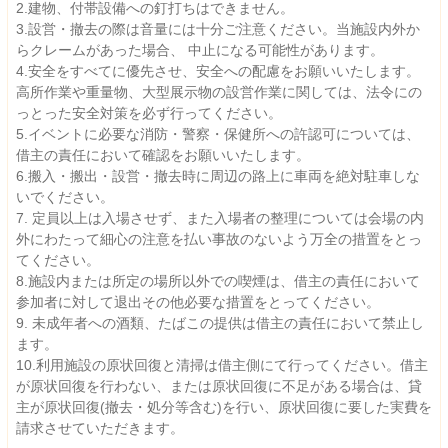
2.建物、付帯設備への釘打ちはできません。
3.設営・撤去の際は音量には十分ご注意ください。当施設内外か
らクレームがあった場合、 中止になる可能性があります。
4.安全をすべてに優先させ、安全への配慮をお願いいたします。
高所作業や重量物、大型展示物の設営作業に関しては、法令にの
っとった安全対策を必ず行ってください。
5.イベントに必要な消防・警察・保健所への許認可については、
借主の責任において確認をお願いいたします。
6.搬入・搬出・設営・撤去時に周辺の路上に車両を絶対駐車しな
いでください。
7. 定員以上は入場させず、また入場者の整理については会場の内
外にわたって細心の注意を払い事故のないよう万全の措置をとっ
てください。
8.施設内または所定の場所以外での喫煙は、借主の責任において
参加者に対して退出その他必要な措置をとってください。
9. 未成年者への酒類、たばこの提供は借主の責任において禁止し
ます。
10.利用施設の原状回復と清掃は借主側にて行ってください。借主
が原状回復を行わない、または原状回復に不足がある場合は、貸
主が原状回復(撤去・処分等含む)を行い、原状回復に要した実費を
請求させていただきます。