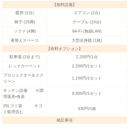
【無料設備】
暖房 (2台)
エアコン (2台)
椅子 (25脚)
テーブル (10台)
ソファ (4脚)
Wi-Fi (無線LAN)
着替えスペース
大型全身鏡 (1枚)
【有料オプション】
駐車場 (2台まで)
2,200円/1台
レッドカーペット
2,200円/1セット
プロジェクター＆スク
1,100円/1セット
リーン
キッチン設備 ※調
8,800円/1セット
理器具•食器
20Lゴミ袋 ※ゴ
330円/1枚
ミ処理含む
補足事項