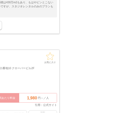
は439万m2もあり、もはやピンとこない
ルですが、スタジオレンタルのみのプランも
いましょう！温泉で疲れを癒したりもグッ
なくても助かりますね！コスプレ撮影以外に
お気に入り
1番地10 クローバービル2F
1,980
間あたり料金
円～／人
引用：
公式サイト
洋館