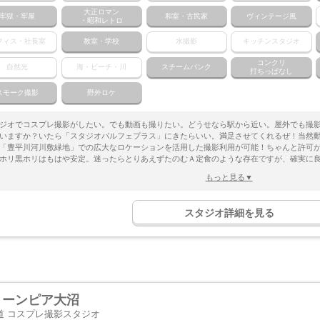
大正ロマン
牢獄・牢屋
和室・古民家
ヴィンテージ風
・昭和レトロ
フィス
・社長室
教室・学校
水撮影
キッチン
スタジオ
コンクリ
自然光
海・ビーチ・川
スチームパンク
打ちっぱなし
スモーク撮影
野外ロケ
ジオでコスプレ撮影がしたい。でも動画も撮りたい。どうせなら駅から近い。屋外でも撮
いますか？いたら「スタジオパルフェプラス」にきたらいい。満足させてくれるぜ！当然
「豊平川河川敷緑地」での広大なロケーションを活用した撮影利用が可能！ちゃんと許可
ホリ黒ホリはもはや安定。迷ったらとりあえずたのむＡ定食のような存在ですが、確実に
バツの地下鉄南北線「中島公園駅」から徒歩１分。ボルトなら9秒ほど。どうして出てきた
もっと見る▼
料金プランも揃っており、格安に利用できちゃう！「スタジオパルフェプラス」が気にな
スタジオ詳細を見る
リーンピア大沼
道 コスプレ撮影スタジオ