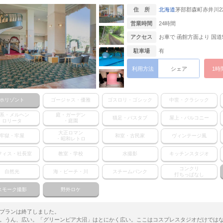
住 所
北海道
茅部郡森町赤井川2
営業時間
24時間
アクセス
お車で 函館方面より 国
町赤井川で「グリーンピア
駐車場
有
車道 大沼公園IC 突き当
ら函館本線で大沼公園駅下
利用方法
シェア
1時
面より 札幌駅から大沼公
迎バスで お客様専用の
から運行しております。
ホリゾント
ゴージャス
・優雅
ゴスロリ
・ゴシック
中世
・クラシック
系・メルヘン
庭・ガーデン
猫足・バスタブ
屋上
・バルコニー
ロリータ
・庭園
大正ロマン
牢獄・牢屋
和室・古民家
ヴィンテージ風
・昭和レトロ
フィス
・社長室
教室・学校
水撮影
キッチン
スタジオ
コンクリ
自然光
海・ビーチ・川
スチームパンク
打ちっぱなし
スモーク撮影
野外ロケ
プランは終了しました。
。うん、広い。「グリーンピア大沼」はとにかく広い。ここはコスプレスタジオだけでは