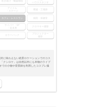
吹き抜け
・螺旋階段
ハウススタジオ
アイドル
廃墟・工場跡
・ステージ
カフェ
・レストラン
病院・保健室
サイバー・SF
クロマキー撮影
・近未来
プロジェクター
カラーパック
撮影
絶対に味わえない絶景ロケーションでのコス
こ「クシロケ」は自然以外にも本物のライブ
ジオでの小物や背景師を利用したコスプレ撮
の変わる屋外撮影はその一瞬一瞬がまたとな
ーションに車で現地まで送ってもらえるので