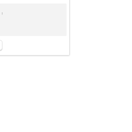
リ！
！
てお気軽にお問い合わせ下さい♪