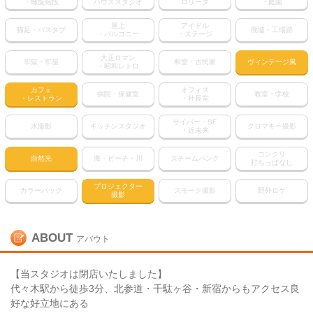
・螺旋階段
ハウススタジオ
ロリータ
・庭園
屋上
アイドル
猫足・バスタブ
廃墟・工場跡
・バルコニー
・ステージ
大正ロマン
牢獄・牢屋
和室・古民家
ヴィンテージ風
・昭和レトロ
カフェ
オフィス
病院・保健室
教室・学校
・レストラン
・社長室
サイバー・SF
水撮影
キッチンスタジオ
クロマキー撮影
・近未来
コンクリ
自然光
海・ビーチ・川
スチームパンク
打ちっぱなし
プロジェクター
カラーパック
スモーク撮影
野外ロケ
撮影
ABOUT
アバウト
【当スタジオは閉店いたしました】
代々木駅から徒歩3分、北参道・千駄ヶ谷・新宿からもアクセス良
好な好立地にある