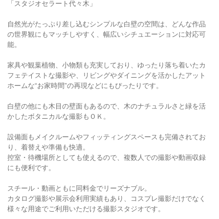
「スタジオセラート代々木」
自然光がたっぷり差し込むシンプルな白壁の空間は、どんな作品
の世界観にもマッチしやすく、幅広いシチュエーションに対応可
能。
家具や観葉植物、小物類も充実しており、ゆったり落ち着いたカ
フェテイストな撮影や、リビングやダイニングを活かしたアット
ホームな“お家時間”の再現などにもぴったりです。
白壁の他にも木目の壁面もあるので、木のナチュラルさと緑を活
かしたボタニカルな撮影もＯＫ。
設備面もメイクルームやフィッティングスペースも完備されてお
り、着替えや準備も快適。
控室・待機場所としても使えるので、複数人での撮影や動画収録
にも便利です。
スチール・動画ともに同料金でリーズナブル。
カタログ撮影や展示会利用実績もあり、コスプレ撮影だけでなく
様々な用途でご利用いただける撮影スタジオです。