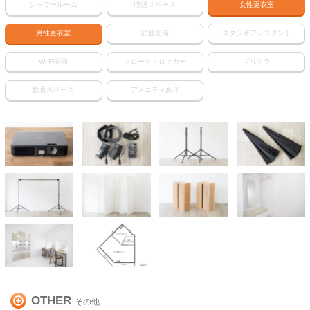
シャワールーム
喫煙スペース
女性更衣室
男性更衣室
防音完備
スタジオアシスタント
Wi-Fi完備
クローク・ロッカー
プリクラ
飲食スペース
アメニティあり
OTHER
その他