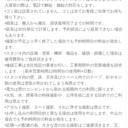
入退室の際は、電話で解錠・施錠の対応をします。
•ゴミ箱は設置されていません。ゴミは全てお客様ご自身でお持ち
帰り下さい。
•精算は、搬入から搬出、原状復帰完了までの時間です。
•延長は30分単位で計算します。予約状況により延長できない場合
もあります。
•撮影が予定より早く終了した場合でも予約時間分の料金が発生し
ます。
•スタジオ内の設備・塗装・機材・備品を、破損・損傷した場合は
修理費用をご負担頂きます。
•修繕工事は当社指定の業者が行い、工事期間中の営業補償を請求
します。（基本営業時間12時間分の使用料×日数）
•スタジオ内の壁、床、天井及びスペース内でのテープ、釘やネジ
類の使用は塗装が剥がれてしまう為禁止です。
•電力は壁のコンセントから取れる範囲内での利用に限ります。
•火気、水、煙幕等の特殊撮影や、公序良俗に反する目的でのご利
用は禁止です。
•アダルト撮影、ヌード撮影、それに準ずる撮影は禁止です。
•お申し込みの利用目的と異なる場合は使用を中止します。中止の
場合でも予約時間分の料金が発生します。
•近隣への配慮の為、大きな音の出る撮影はご遠慮頂きます。又、