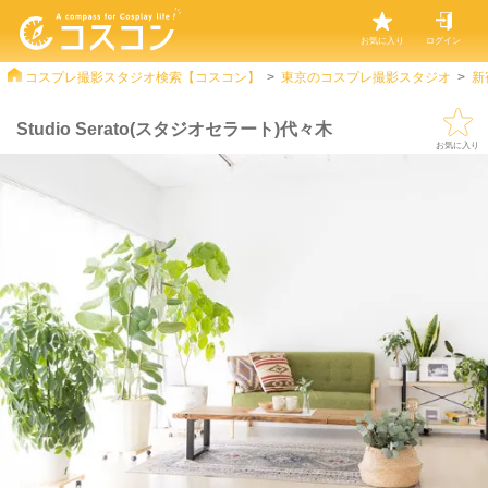
お気に入り
ログイン
コスプレ撮影スタジオ検索【コスコン】
東京のコスプレ撮影スタジオ
新
Studio Serato(スタジオセラート)代々木
お気に入り