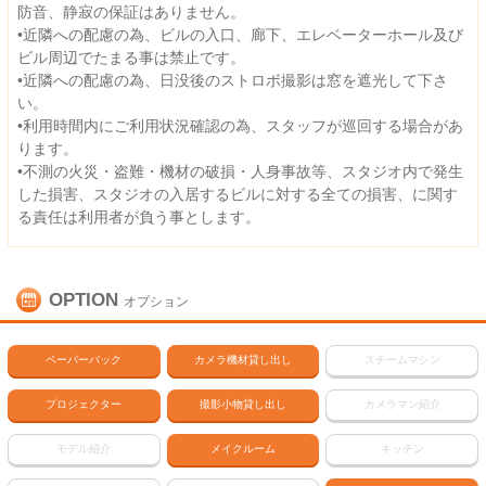
防音、静寂の保証はありません。
•近隣への配慮の為、ビルの入口、廊下、エレベーターホール及び
ビル周辺でたまる事は禁止です。
•近隣への配慮の為、日没後のストロボ撮影は窓を遮光して下さ
い。
•利用時間内にご利用状況確認の為、スタッフが巡回する場合があ
ります。
•不測の火災・盗難・機材の破損・人身事故等、スタジオ内で発生
した損害、スタジオの入居するビルに対する全ての損害、に関す
る責任は利用者が負う事とします。
OPTION
オプション
ペーパーバック
カメラ機材貸し出し
スチームマシン
プロジェクター
撮影小物貸し出し
カメラマン紹介
モデル紹介
メイクルーム
キッチン