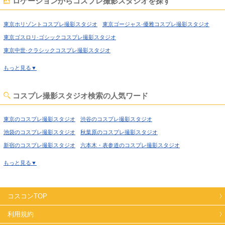
ロケーションからコスプレ撮影スタジオを探す
上野のコスプレ撮影スタジオ
錦糸町のコスプレ撮影スタジオ
日暮里のコスプレ撮影スタジオ
日本橋のコスプレ撮影スタジオ
東京ホリゾントコスプレ撮影スタジオ
東京ゴージャス·優雅コスプレ撮影スタジオ
飯田橋のコスプレ撮影スタジオ
北千住のコスプレ撮影スタジオ
東京ゴスロリ·ゴシックコスプレ撮影スタジオ
世田谷のコスプレ撮影スタジオ
田園調布のコスプレ撮影スタジオ
東京中世·クラシックコスプレ撮影スタジオ
蒲田のコスプレ撮影スタジオ
葛西のコスプレ撮影スタジオ
東京吹抜け·螺旋階段コスプレ撮影スタジオ
もっと見る▼
小岩のコスプレ撮影スタジオ
新木場のコスプレ撮影スタジオ
東京洋館·ハウススタジオコスプレ撮影スタジオ
東京姫系·メルヘン·ロリータコスプレ撮影スタジオ
コスプレ撮影スタジオ検索の人気ワード
東京庭·ガーデン·庭園コスプレ撮影スタジオ
東京猫足·バスタブコスプレ撮影スタジオ
東京のコスプレ撮影スタジオ
渋谷のコスプレ撮影スタジオ
東京屋上·バルコニーコスプレ撮影スタジオ
池袋のコスプレ撮影スタジオ
秋葉原のコスプレ撮影スタジオ
東京アイドルステージコスプレ撮影スタジオ
東京廃墟·工場跡コスプレ撮影スタジオ
新宿のコスプレ撮影スタジオ
六本木・表参道のコスプレ撮影スタジオ
東京牢獄·牢屋コスプレ撮影スタジオ
喜多見のコスプレ撮影スタジオ
経堂のコスプレ撮影スタジオ
もっと見る▼
東京大正ロマン·昭和レトロコスプレ撮影スタジオ
高円寺のコスプレ撮影スタジオ
荻窪のコスプレ撮影スタジオ
東京和室·古民家コスプレ撮影スタジオ
東京ヴィンテージ風コスプレ撮影スタジオ
西東京のコスプレ撮影スタジオ
高田馬場のコスプレ撮影スタジオ
東京カフェ·レストラン·バーコスプレ撮影スタジオ
コスコンTOP
上野のコスプレ撮影スタジオ
錦糸町のコスプレ撮影スタジオ
東京病院·保健室コスプレ撮影スタジオ
東京オフィス·社長室コスプレ撮影スタジオ
日暮里のコスプレ撮影スタジオ
日本橋のコスプレ撮影スタジオ
利用規約
東京教室·学校コスプレ撮影スタジオ
東京水撮影コスプレ撮影スタジオ
飯田橋のコスプレ撮影スタジオ
北千住のコスプレ撮影スタジオ