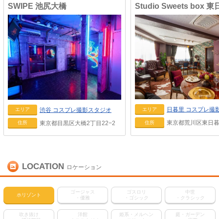
SWIPE 池尻大橋
日暮里
コスプレ撮
渋谷
コスプレ撮影スタジオ
エリア
エリア
東京都荒川区東日暮里
東京都目黒区大橋2丁目22−2
住所
住所
LOCATION
ロケーション
ゴージャス
ゴスロリ
中世
ホリゾント
・優雅
・ゴシック
・クラシック
吹き抜け
洋館
姫系・メルヘン
庭・ガーデン