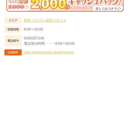
ファやテーブルなどの撮影小物の
他に観葉植物も多数あるので、シ
ンプルな撮影からインダストリア
ルな世界観やボタニカルな雰囲気
新宿
コスプレ撮影スタジオ
も演出可能！ 撮影機材も充実な
エリア
ので、手軽に高クオリティな撮影
8:00〜20:00
が楽しめますよ♪ 『笹塚』『幡ヶ
営業時間
谷』からの徒歩でも来れますが、
新宿西口からタクシーで10分ほ
0366307239
電話番号
どで来れる立地でアクセスも◎
電話受付時間・・・8:00〜20:00
スタジオ面積も広く、大人数での
ご利用に適しておりますので、ぜ
https://www.serato.studio/yoyogi
公式HP
ひ同じ作品の大型併せ利用や、数
組でのお誘いあわせでの利用、撮
影会利用などでもご活用くださ
い。