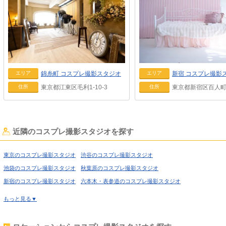
錦糸町
コスプレ撮影スタジオ
新宿
コスプレ撮影
エリア
エリア
東京都江東区毛利1-10-3
東京都新宿区百人町 1
住所
住所
近隣のコスプレ撮影スタジオを探す
東京のコスプレ撮影スタジオ
渋谷のコスプレ撮影スタジオ
池袋のコスプレ撮影スタジオ
秋葉原のコスプレ撮影スタジオ
新宿のコスプレ撮影スタジオ
六本木・表参道のコスプレ撮影スタジオ
喜多見のコスプレ撮影スタジオ
経堂のコスプレ撮影スタジオ
もっと見る▼
高円寺のコスプレ撮影スタジオ
荻窪のコスプレ撮影スタジオ
西東京のコスプレ撮影スタジオ
高田馬場のコスプレ撮影スタジオ