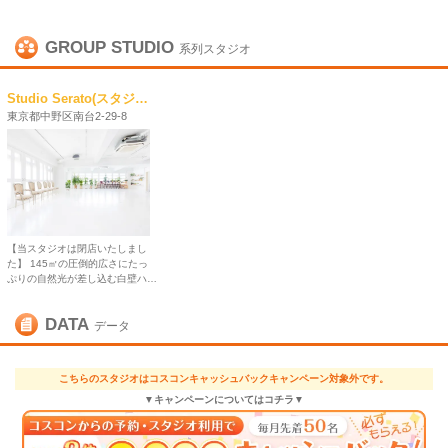
GROUP STUDIO
系列スタジオ
Studio Serato(スタジオセラート)笹塚
東京都中野区南台2-29-8
【当スタジオは閉店いたしまし
た】 145㎡の圧倒的広さにたっ
ぷりの自然光が差し込む白壁ハウ
ススタジオ「Studio Serato(スタ
ジオセラート)笹塚」 カスタマイ
DATA
ズ性の高い撮影スタジオで、コス
データ
プレ撮影の外にもポートレート撮
影や宣材写真撮影・動画撮影・商
用利用など様々な用途でご利用い
こちらのスタジオはコスコンキャッシュバックキャンペーン対象外です。
ただけます。 白壁をメインとし
つつ、レンガや木目壁面、モール
▼キャンペーンについてはコチラ▼
ディング壁面から移動式の豊富な
柄壁面もあり、作品やシーンに合
わせた背景作成が可能です。 ソ