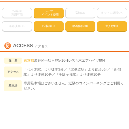
24時間
ライブ
宿泊OK
キッチン調理OK
利用可能
・イベント使用
楽器演奏OK
TV収録OK
動画撮影OK
大人数OK
ACCESS
アクセス
東京都
渋谷区千駄ヶ谷5-16-10 代々木エアハイツ804
住 所
『代々木駅』より徒歩3分／『北参道駅』より徒歩5分／『新宿
アクセス
駅』より徒歩10分／『千駄ヶ谷駅』より徒歩10分
専用駐車場はございません。近隣のコインパーキングごご利用く
駐車場
ださい。