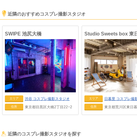
近隣のおすすめコスプレ撮影スタジオ
SWIPE 池尻大橋
日暮里
コスプレ撮
渋谷
コスプレ撮影スタジオ
エリア
エリア
東京都荒川区東日暮里
東京都目黒区大橋2丁目22−2
住所
住所
近隣のコスプレ撮影スタジオを探す