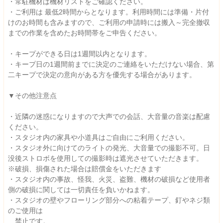
・常駐機材は機材リストをご確認ください。
・ご利用は 最低2時間からとなります。利用時間には準備・片付
けのお時間も含みますので、ご利用の申請時には搬入～完全撤収
までの作業を含めたお時間帯をご申告ください。
・キープができる日は1週間以内となります。
・キープ日の1週間前までに決定のご連絡をいただけない場合、第
二キープで決定の意向がある方を優先する場合があります。
▼その他注意点
・近隣の迷惑になりますので大声での会話、大音量の音楽は配慮
ください。
・スタジオ内の家具や小道具はご自由にご利用ください。
・スタジオ外に向けてのライトの発光、大音量での撮影不可。日
没後ストロボを使用しての撮影時は遮光させていただきます。
※破損、損傷された場合は賠償金をいただきます
・スタジオ内の事故、怪我、火災、盗難、機材の破損など使用者
側の破損に関しては一切責任を負いかねます。
・スタジオの壁やフローリング部分への粘着テープ、釘やネジ類
のご使用は
禁止です。