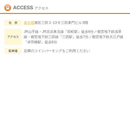
ACCESS
アクセス
東京都
港区三田２-13-9 三田東門ビル 8階
住 所
JR山手線・JR京浜東北線『田町駅』徒歩8分／都営地下鉄浅草
線・都営地下鉄三田線『三田駅』徒歩7分／都営地下鉄大江戸線
アクセス
『赤羽橋駅』徒歩8分
近隣のコインパーキングをご利用ください
駐車場