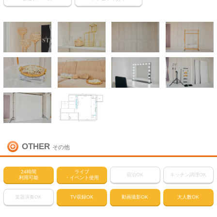
OTHER
その他
24時間
ライブ
宿泊OK
キッチン調理OK
利用可能
・イベント使用
楽器演奏OK
TV収録OK
動画撮影OK
大人数OK