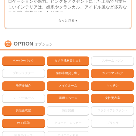
ロケーションが魅力。ピンクをアクセントにした上品で可愛ら
しいインテリアは、姫系やクラシカル、アイドル風など多彩な
コスプレ衣装にぴったりです。
もっと見る▼
【New Openキャンペーン価格】(最低利用2h～)
スチール1h 22,000円→【18,700円】
ムービー1h 27,500円→【24,200円】
OPTION
オプション
※ご予約の際は「コスコンを見た」とお伝えいただくと対応が
スムーズです。
ペーパーバック
カメラ機材貸し出し
スチームマシン
プロジェクター
撮影小物貸し出し
カメラマン紹介
モデル紹介
メイクルーム
キッチン
シャワールーム
喫煙スペース
女性更衣室
男性更衣室
防音完備
スタジオアシスタント
Wi-Fi完備
クローク・ロッカー
プリクラ
飲食スペース
アメニティあり