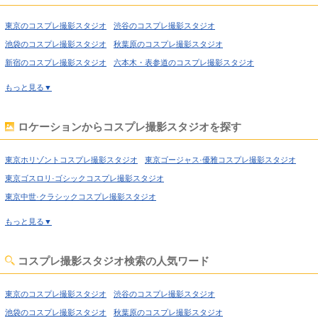
東京のコスプレ撮影スタジオ
渋谷のコスプレ撮影スタジオ
池袋のコスプレ撮影スタジオ
秋葉原のコスプレ撮影スタジオ
新宿のコスプレ撮影スタジオ
六本木・表参道のコスプレ撮影スタジオ
喜多見のコスプレ撮影スタジオ
経堂のコスプレ撮影スタジオ
もっと見る▼
高円寺のコスプレ撮影スタジオ
荻窪のコスプレ撮影スタジオ
西東京のコスプレ撮影スタジオ
高田馬場のコスプレ撮影スタジオ
ロケーションからコスプレ撮影スタジオを探す
上野のコスプレ撮影スタジオ
錦糸町のコスプレ撮影スタジオ
日暮里のコスプレ撮影スタジオ
日本橋のコスプレ撮影スタジオ
東京ホリゾントコスプレ撮影スタジオ
東京ゴージャス·優雅コスプレ撮影スタジオ
飯田橋のコスプレ撮影スタジオ
北千住のコスプレ撮影スタジオ
東京ゴスロリ·ゴシックコスプレ撮影スタジオ
世田谷のコスプレ撮影スタジオ
田園調布のコスプレ撮影スタジオ
東京中世·クラシックコスプレ撮影スタジオ
蒲田のコスプレ撮影スタジオ
葛西のコスプレ撮影スタジオ
東京吹抜け·螺旋階段コスプレ撮影スタジオ
もっと見る▼
小岩のコスプレ撮影スタジオ
新木場のコスプレ撮影スタジオ
東京洋館·ハウススタジオコスプレ撮影スタジオ
東京姫系·メルヘン·ロリータコスプレ撮影スタジオ
コスプレ撮影スタジオ検索の人気ワード
東京庭·ガーデン·庭園コスプレ撮影スタジオ
東京猫足·バスタブコスプレ撮影スタジオ
東京のコスプレ撮影スタジオ
渋谷のコスプレ撮影スタジオ
東京屋上·バルコニーコスプレ撮影スタジオ
池袋のコスプレ撮影スタジオ
秋葉原のコスプレ撮影スタジオ