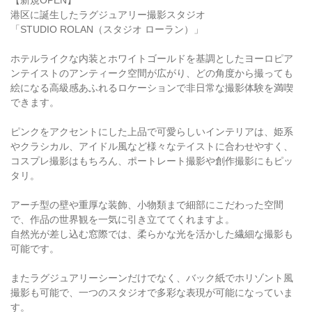
【新規OPEN】
港区に誕生したラグジュアリー撮影スタジオ
「STUDIO ROLAN（スタジオ ローラン）」
ホテルライクな内装とホワイトゴールドを基調としたヨーロピア
ンテイストのアンティーク空間が広がり、どの角度から撮っても
絵になる高級感あふれるロケーションで非日常な撮影体験を満喫
できます。
ピンクをアクセントにした上品で可愛らしいインテリアは、姫系
やクラシカル、アイドル風など様々なテイストに合わせやすく、
コスプレ撮影はもちろん、ポートレート撮影や創作撮影にもピッ
タリ。
アーチ型の壁や重厚な装飾、小物類まで細部にこだわった空間
で、作品の世界観を一気に引き立ててくれますよ。
自然光が差し込む窓際では、柔らかな光を活かした繊細な撮影も
可能です。
またラグジュアリーシーンだけでなく、バック紙でホリゾント風
撮影も可能で、一つのスタジオで多彩な表現が可能になっていま
す。