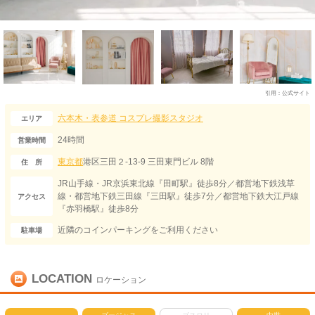
引用：
公式サイト
六本木・表参道
コスプレ撮影スタジオ
エリア
24時間
営業時間
東京都
港区三田２-13-9 三田東門ビル 8階
住 所
JR山手線・JR京浜東北線『田町駅』徒歩8分／都営地下鉄浅草
線・都営地下鉄三田線『三田駅』徒歩7分／都営地下鉄大江戸線
アクセス
『赤羽橋駅』徒歩8分
近隣のコインパーキングをご利用ください
駐車場
LOCATION
ロケーション