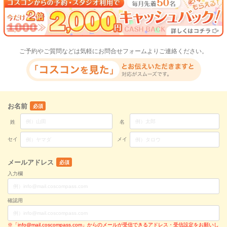
ご予約やご質問などは気軽にお問合せフォームよりご連絡ください。
お名前
必須
姓
名
セイ
メイ
メールアドレス
必須
入力欄
確認用
※「info@mail.coscompass.com」からのメールが受信できるアドレス・受信設定をお願いし