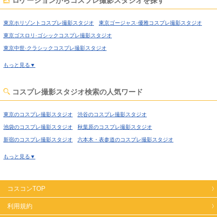
ロケーションからコスプレ撮影スタジオを探す
上野のコスプレ撮影スタジオ
錦糸町のコスプレ撮影スタジオ
日暮里のコスプレ撮影スタジオ
日本橋のコスプレ撮影スタジオ
東京ホリゾントコスプレ撮影スタジオ
東京ゴージャス·優雅コスプレ撮影スタジオ
飯田橋のコスプレ撮影スタジオ
北千住のコスプレ撮影スタジオ
東京ゴスロリ·ゴシックコスプレ撮影スタジオ
世田谷のコスプレ撮影スタジオ
田園調布のコスプレ撮影スタジオ
東京中世·クラシックコスプレ撮影スタジオ
蒲田のコスプレ撮影スタジオ
葛西のコスプレ撮影スタジオ
東京吹抜け·螺旋階段コスプレ撮影スタジオ
もっと見る▼
小岩のコスプレ撮影スタジオ
新木場のコスプレ撮影スタジオ
東京洋館·ハウススタジオコスプレ撮影スタジオ
東京姫系·メルヘン·ロリータコスプレ撮影スタジオ
コスプレ撮影スタジオ検索の人気ワード
東京庭·ガーデン·庭園コスプレ撮影スタジオ
東京猫足·バスタブコスプレ撮影スタジオ
東京のコスプレ撮影スタジオ
渋谷のコスプレ撮影スタジオ
東京屋上·バルコニーコスプレ撮影スタジオ
池袋のコスプレ撮影スタジオ
秋葉原のコスプレ撮影スタジオ
東京アイドルステージコスプレ撮影スタジオ
東京廃墟·工場跡コスプレ撮影スタジオ
新宿のコスプレ撮影スタジオ
六本木・表参道のコスプレ撮影スタジオ
東京牢獄·牢屋コスプレ撮影スタジオ
喜多見のコスプレ撮影スタジオ
経堂のコスプレ撮影スタジオ
もっと見る▼
東京大正ロマン·昭和レトロコスプレ撮影スタジオ
高円寺のコスプレ撮影スタジオ
荻窪のコスプレ撮影スタジオ
東京和室·古民家コスプレ撮影スタジオ
東京ヴィンテージ風コスプレ撮影スタジオ
西東京のコスプレ撮影スタジオ
高田馬場のコスプレ撮影スタジオ
東京カフェ·レストラン·バーコスプレ撮影スタジオ
コスコンTOP
上野のコスプレ撮影スタジオ
錦糸町のコスプレ撮影スタジオ
東京病院·保健室コスプレ撮影スタジオ
東京オフィス·社長室コスプレ撮影スタジオ
日暮里のコスプレ撮影スタジオ
日本橋のコスプレ撮影スタジオ
利用規約
東京教室·学校コスプレ撮影スタジオ
東京水撮影コスプレ撮影スタジオ
飯田橋のコスプレ撮影スタジオ
北千住のコスプレ撮影スタジオ