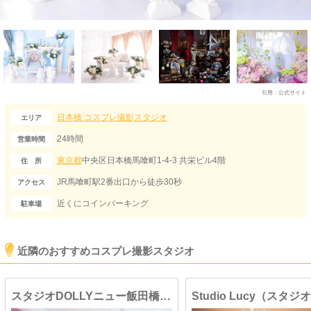
引用：
公式サイト
日本橋
コスプレ撮影スタジオ
エリア
24時間
営業時間
東京都
中央区日本橋馬喰町1-4-3 共栄ビル4階
住 所
JR馬喰町駅2番出口から徒歩30秒
アクセス
近くにコインパーキング
駐車場
近隣のおすすめコスプレ撮影スタジオ
スタジオDOLLYニュー飯田橋1号店