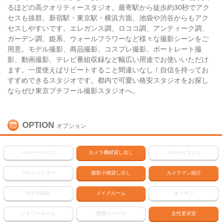
るほどの高クオリティースタジオ。最寄駅から徒歩約30秒でアク
セスも抜群。新宿駅・東京駅・横浜方面、池袋や渋谷からもアク
セスしやすいです。エレガンス調、ロココ調、アンティーク調、
ガーデン調、姫系、ウォールフラワーなど様々な撮影シーンをご
用意。モデル撮影、商品撮影、コスプレ撮影、ポートレート撮
影、動画撮影、テレビ番組収録など幅広い用途でお使いいただけ
ます。一度使えばリピートすること間違いなし！自信を持ってお
すすめできるスタジオです。都内で可愛い格安スタジオをお探し
ならぜひ東京プチフール撮影スタジオへ。
OPTION
オプション
ペーパーバック
カメラ機材貸し出し
スチームマシン
プロジェクター
撮影小物貸し出し
カメラマン紹介
モデル紹介
メイクルーム
キッチン
シャワールーム
喫煙スペース
女性更衣室