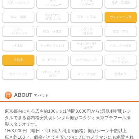
屋上
アイドル
猫足・バスタブ
廃墟・工場跡
・バルコニー
・ステージ
大正ロマン
牢獄・牢屋
和室・古民家
ヴィンテージ風
・昭和レトロ
カフェ
オフィス
病院・保健室
教室・学校
・レストラン
・社長室
サイバー・SF
水撮影
キッチンスタジオ
クロマキー撮影
・近未来
コンクリ
自然光
海・ビーチ・川
スチームパンク
打ちっぱなし
プロジェクター
カラーパック
スモーク撮影
野外ロケ
撮影
ABOUT
アバウト
東京都内にある広さ約100㎡の1時間3,000円から(最低4時間)レン
タルできる都内格安貸切レンタル撮影スタジオ東京プチフール撮
影スタジオです。
1H/3,000円（曜日・商用個人利用同価格）撮影シーン十数以上、
広さ約100㎡。価格がとても安いのにプロカメラマンにも絶賛され