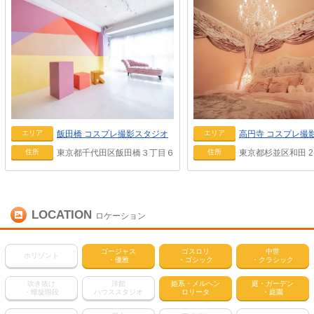
飯田橋
コスプレ撮影スタジオ
高円寺
コスプレ撮
エリア
エリア
東京都千代田区飯田橋３丁目６－６
東京都杉並区和田 2-4
住所
住所
LOCATION
ロケーション
ゴージャス
ゴスロリ
中世
ホリゾント
・優雅
・ゴシック
・クラシック
吹き抜け
洋館
姫系・メルヘン
庭・ガーデン
・螺旋階段
ハウススタジオ
ロリータ
・庭園