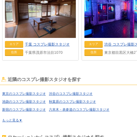
千葉
コスプレ撮影スタジオ
渋谷
コスプレ撮影
エリア
エリア
千葉県茂原市法目1070
東京都目黒区大橋2丁
住所
住所
近隣のコスプレ撮影スタジオを探す
東京のコスプレ撮影スタジオ
渋谷のコスプレ撮影スタジオ
池袋のコスプレ撮影スタジオ
秋葉原のコスプレ撮影スタジオ
新宿のコスプレ撮影スタジオ
六本木・表参道のコスプレ撮影スタジオ
喜多見のコスプレ撮影スタジオ
経堂のコスプレ撮影スタジオ
もっと見る▼
高円寺のコスプレ撮影スタジオ
荻窪のコスプレ撮影スタジオ
西東京のコスプレ撮影スタジオ
高田馬場のコスプレ撮影スタジオ