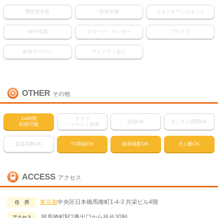
男性更衣室
防音完備
スタジオアシスタント
Wi-Fi完備
クローク・ロッカー
プリクラ
飲食スペース
アメニティあり
OTHER
その他
24時間
ライブ
宿泊OK
キッチン調理OK
利用可能
・イベント使用
楽器演奏OK
TV収録OK
動画撮影OK
大人数OK
ACCESS
アクセス
東京都
中央区日本橋馬喰町1-4-3 共栄ビル4階
住 所
JR馬喰町駅2番出口から徒歩30秒
アクセス