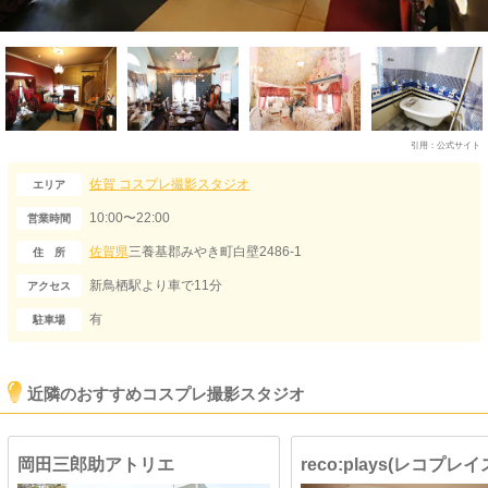
引用：
公式サイト
佐賀
コスプレ撮影スタジオ
エリア
10:00〜22:00
営業時間
佐賀県
三養基郡みやき町白壁2486-1
住 所
新鳥栖駅より車で11分
アクセス
有
駐車場
近隣のおすすめコスプレ撮影スタジオ
岡田三郎助アトリエ
reco:plays(レコプレイ