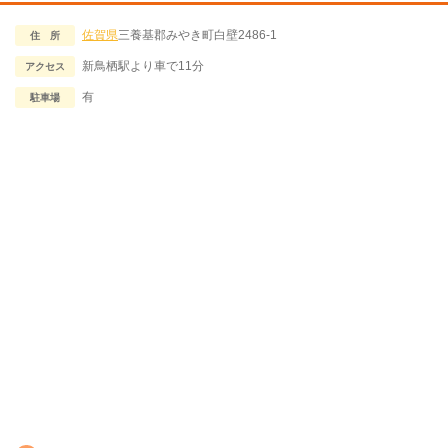
佐賀県
三養基郡みやき町白壁2486-1
住 所
新鳥栖駅より車で11分
アクセス
有
駐車場