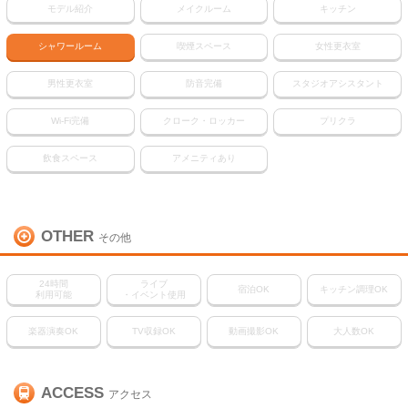
モデル紹介
メイクルーム
キッチン
シャワールーム
喫煙スペース
女性更衣室
男性更衣室
防音完備
スタジオアシスタント
Wi-Fi完備
クローク・ロッカー
プリクラ
飲食スペース
アメニティあり
OTHER
その他
24時間
ライブ
宿泊OK
キッチン調理OK
利用可能
・イベント使用
楽器演奏OK
TV収録OK
動画撮影OK
大人数OK
ACCESS
アクセス