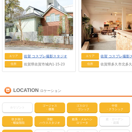
佐賀
コスプレ撮影スタジオ
佐賀
コスプレ撮影
エリア
エリア
佐賀県佐賀市城内1-15-23
佐賀県多久市北多久町
住所
住所
LOCATION
ロケーション
ゴージャス
ゴスロリ
中世
ホリゾント
・優雅
・ゴシック
・クラシック
吹き抜け
洋館
姫系・メルヘン
庭・ガーデン
・螺旋階段
ハウススタジオ
ロリータ
・庭園