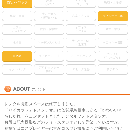
屋上
アイドル
猫足・バスタブ
廃墟・工場跡
・バルコニー
・ステージ
大正ロマン
牢獄・牢屋
和室・古民家
ヴィンテージ風
・昭和レトロ
カフェ
オフィス
病院・保健室
教室・学校
・レストラン
・社長室
サイバー・SF
水撮影
キッチンスタジオ
クロマキー撮影
・近未来
コンクリ
自然光
海・ビーチ・川
スチームパンク
打ちっぱなし
プロジェクター
カラーパック
スモーク撮影
野外ロケ
撮影
ABOUT
アバウト
レンタル撮影スペースは終了しました。
「ハイカラフォトスタジオ」は佐賀県鳥栖市にある「かわいい＆
おしゃれ」をコンセプトとしたレンタルフォトスタジオ。
普段は記念撮影などのフォトスタジオとして営業していますが、
別館ではコスプレイヤーの方がコスプレ撮影にもご利用いただけ