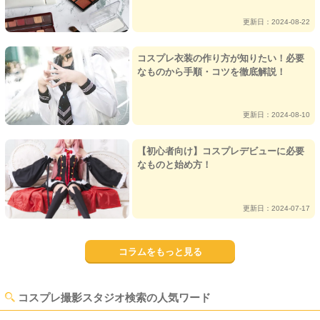
更新日：2024-08-22
コスプレ衣装の作り方が知りたい！必要
なものから手順・コツを徹底解説！
更新日：2024-08-10
【初心者向け】コスプレデビューに必要
なものと始め方！
更新日：2024-07-17
コラムをもっと見る
コスプレ撮影スタジオ検索の人気ワード