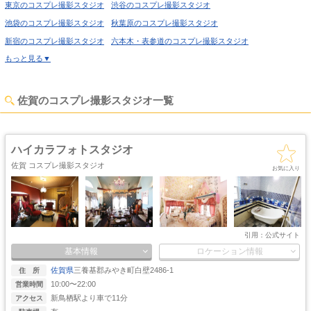
東京のコスプレ撮影スタジオ
渋谷のコスプレ撮影スタジオ
池袋のコスプレ撮影スタジオ
秋葉原のコスプレ撮影スタジオ
新宿のコスプレ撮影スタジオ
六本木・表参道のコスプレ撮影スタジオ
もっと見る▼
喜多見のコスプレ撮影スタジオ
経堂のコスプレ撮影スタジオ
高円寺のコスプレ撮影スタジオ
荻窪のコスプレ撮影スタジオ
西東京のコスプレ撮影スタジオ
高田馬場のコスプレ撮影スタジオ
佐賀のコスプレ撮影スタジオ一覧
上野のコスプレ撮影スタジオ
錦糸町のコスプレ撮影スタジオ
日暮里のコスプレ撮影スタジオ
日本橋のコスプレ撮影スタジオ
ハイカラフォトスタジオ
飯田橋のコスプレ撮影スタジオ
北千住のコスプレ撮影スタジオ
佐賀 コスプレ撮影スタジオ
世田谷のコスプレ撮影スタジオ
田園調布のコスプレ撮影スタジオ
お気に入り
蒲田のコスプレ撮影スタジオ
葛西のコスプレ撮影スタジオ
小岩のコスプレ撮影スタジオ
新木場のコスプレ撮影スタジオ
大阪のコスプレ撮影スタジオ
難波のコスプレ撮影スタジオ
引用：
公式サイト
梅田のコスプレ撮影スタジオ
西中島のコスプレ撮影スタジオ
基本情報
ロケーション情報
堺のコスプレ撮影スタジオ
福岡のコスプレ撮影スタジオ
佐賀県
三養基郡みやき町白壁2486-1
住 所
神奈川のコスプレ撮影スタジオ
横浜のコスプレ撮影スタジオ
10:00〜22:00
営業時間
川崎のコスプレ撮影スタジオ
相模原のコスプレ撮影スタジオ
新鳥栖駅より車で11分
アクセス