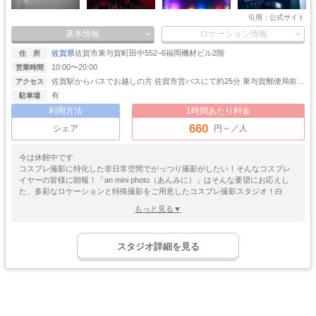
引用：
公式サイト
基本情報
ロケーション情報
佐賀県
佐賀市東与賀町田中552−6福岡機材ビル2階
住 所
10:00〜20:00
営業時間
佐賀駅からバスでお越しの方 佐賀市営バスにて約25分 東与賀郵便局前バ
アクセス
ス停より徒歩2分 車でお越しの方 佐賀大和I.Cより約30分 国道263号線を
有
駐車場
佐賀空港方面へ 与賀町交差点を直進して県道54号線へ 東与賀支所前交差
利用方法
1時間あたり料金
点を直進約2分
660
シェア
円～／人
今は休館中です
コスプレ撮影に特化した非日常空間でがっつり撮影がしたい！そんなコスプレ
イヤーの皆様に朗報！「an mini photo（あんみに）」はそんな要望にお応えし
た、多彩なロケーションと特殊撮影をご用意したコスプレ撮影スタジオ！白
壁・ダメージ壁のホワイトルームに本格中華風なレッドルーム、アイドルステ
もっと見る▼
ージやライブ風撮影に使えるブラックルームに階段や屋上も使える贅沢な撮影
空間となっており、スモーク撮影やプロジェクター撮影なんかもできちゃいま
ゴージャス
ゴスロリ
中世
ホリゾント
すよ♪ご利用についても、貸し切り・シェアどちらでも利用でき、リーズナブル
・優雅
・ゴシック
・クラシック
スタジオ詳細を見る
に使えるのもGOOD！ぜひここでしか撮れないこだわりの一枚を残しに来てく
吹き抜け
洋館
姫系・メルヘン
庭・ガーデン
ださいね！部屋ごとの貸し切りもOKですが、全館貸し切りでも最大15人までは
・螺旋階段
ハウススタジオ
ロリータ
・庭園
入れるので、MAX人数で利用すればかなりお得！コスプレの大型併せでのご利
屋上
アイドル
用にもピッタリなスタジオなので、ぜひ仲間内での利用にもご活用ください。
猫足・バスタブ
廃墟・工場跡
・バルコニー
・ステージ
大正ロマン
牢獄・牢屋
和室・古民家
ヴィンテージ風
・昭和レトロ