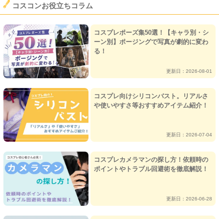
コスコンお役立ちコラム
コスプレポーズ集50選！【キャラ別・シ
ーン別】ポージングで写真が劇的に変わ
る！
更新日：2026-08-01
コスプレ向けシリコンバスト。リアルさ
や使いやすさ等おすすめアイテム紹介！
更新日：2026-07-04
コスプレカメラマンの探し方！依頼時の
ポイントやトラブル回避術を徹底解説！
更新日：2026-06-28