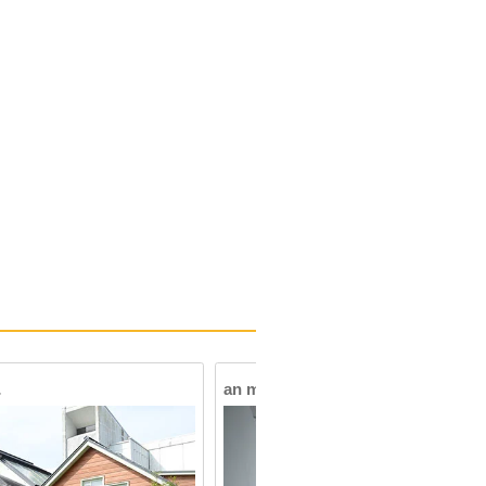
エ
an mini photo（あんみに）