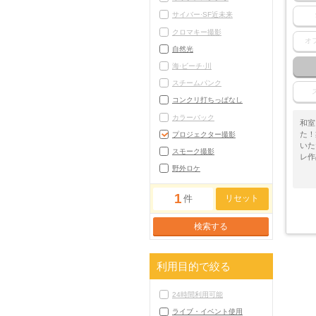
サイバー·SF近未来
クロマキー撮影
オ
自然光
海·ビーチ·川
スチームパンク
コンクリ打ちっぱなし
カラーバック
和室
た！
プロジェクター撮影
いた
スモーク撮影
レ作
広い
野外ロケ
コス
1
件
リセット
検索する
利用目的で絞る
24時間利用可能
ライブ・イベント使用