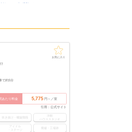
本橋のコスプレ撮影スタジオ
田園調布のコスプレ撮影スタジオ
のコスプレ撮影スタジオ
のコスプレ撮影スタジオ
コスプレ撮影スタジオ
のコスプレ撮影スタジオ
のコスプレ撮影スタジオ
のコスプレ撮影スタジオ
コスプレ撮影スタジオ
お気に入り
のコスプレ撮影スタジオ
77
コスプレ撮影スタジオ
コスプレ撮影スタジオ
コスプレ撮影スタジオ
車で約5分
コスプレ撮影スタジオ
5,775
間あたり料金
円～／室
引用：
公式サイト
洋館
吹き抜け
・螺旋階段
ハウススタジオ
アイドル
廃墟・工場跡
・ステージ