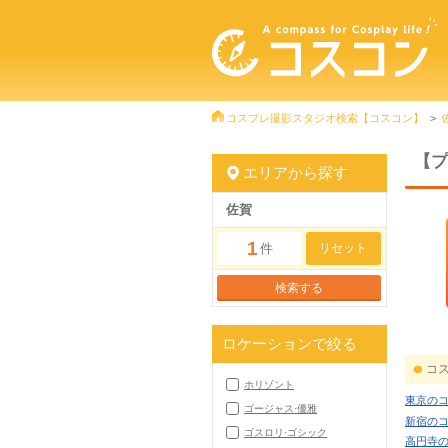
コスプレ撮影スタジオ検索【コスコン】
【
エリアから探す
佐賀
1
件
リセット
検索する
ロケーションで絞る
コ
ホリゾント
東京の
ゴージャス·優雅
新宿の
ゴスロリ·ゴシック
高円寺