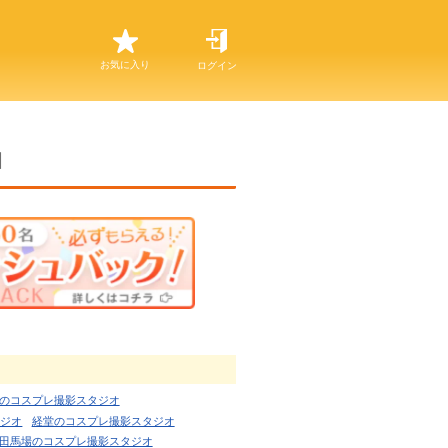
お気に入り
ログイン
】
のコスプレ撮影スタジオ
タジオ
経堂のコスプレ撮影スタジオ
田馬場のコスプレ撮影スタジオ