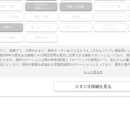
大正ロマン
牢獄・牢屋
和室・古民家
ヴィンテージ風
・昭和レトロ
フィス
・社長室
教室・学校
水撮影
キッチン
スタジオ
コンクリ
自然光
海・ビーチ・川
スチームパンク
打ちっぱなし
スモーク撮影
野外ロケ
アリ、庭園アリ、土間やかまど・屋外キッチンありとなんでもござれなコスプレ撮影用レ
築200年の歴史ある建物とその周辺空間を贅沢に活用できる撮影スポットとなっており、
だけます。屋内ロケーションは畳の和室3部屋とフローリングの部屋が一つ。昔ながらの趣
品にピッタリ！屋外の庭園も緑溢れる雰囲気抜群のロケーションとなっており、通常の屋
ダイナミックな撮影やシチュエーション撮影が可能です♪柱会議とかにもピッタリでは？ｗ
もっと見る▼
プレついでにひとっ風呂浴びて酒飲んで帰るプランとか…控えめに言って最高ですね！！(笑
スタジオ詳細を見る