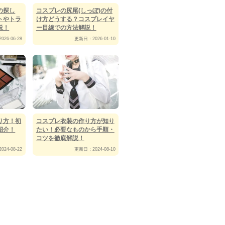
の探し
コスプレの尻尾(しっぽ)の付
トやトラ
け方どうする？コスプレイヤ
説！
ー目線での方法解説！
26-06-28
更新日：2026-01-10
り方！初
コスプレ衣装の作り方が知り
紹介！
たい！必要なものから手順・
コツを徹底解説！
24-08-22
更新日：2024-08-10