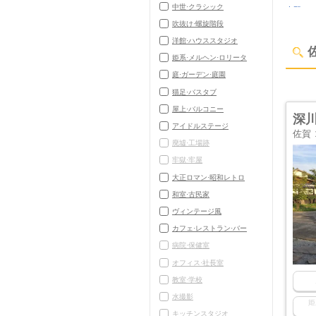
中世·クラシック
上野の
吹抜け·螺旋階段
飯田橋
蒲田の
洋館·ハウススタジオ
大阪の
姫系·メルヘン·ロリータ
堺のコ
庭·ガーデン·庭園
川崎の
猫足·バスタブ
川口の
屋上·バルコニー
長野の
深
静岡の
アイドルステージ
佐賀
神戸の
廃墟·工場跡
佐賀の
牢獄·牢屋
長崎の
大正ロマン·昭和レトロ
青森の
和室·古民家
岐阜の
ヴィンテージ風
宮崎の
カフェ·レストラン·バー
病院·保健室
オフィス·社長室
教室·学校
水撮影
姫
キッチンスタジオ