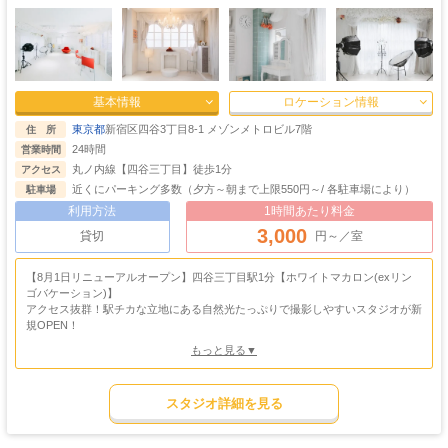
基本情報
ロケーション情報
東京都
新宿区四谷3丁目8-1 メゾンメトロビル7階
住 所
24時間
営業時間
丸ノ内線【四谷三丁目】徒歩1分
アクセス
近くにパーキング多数（夕方～朝まで上限550円～/ 各駐車場により）
駐車場
利用方法
1時間あたり料金
3,000
貸切
円～／室
【8月1日リニューアルオープン】四谷三丁目駅1分【ホワイトマカロン(exリン
ゴバケーション)】
アクセス抜群！駅チカな立地にある自然光たっぷりで撮影しやすいスタジオが新
規OPEN！
白を基調とし、個性的な家具やインテリアが豊富な撮影空間で、王道から個性的
もっと見る▼
な撮影まで幅広くお楽しみいただけます。
コスプレ撮影でのご利用はもちろん、ポートレート撮影やアーティスト撮影・動
ゴージャス
ゴスロリ
中世
ホリゾント
画撮影やライブ配信など様々な用途にご利用可能！
・優雅
・ゴシック
・クラシック
スタジオ詳細を見る
パーティー利用もOKなスペースなのでコスプレをしながらのパーティーシーン
吹き抜け
洋館
姫系・メルヘン
庭・ガーデン
撮影など、レアなシチュエーション撮影もできますよ♪
・螺旋階段
ハウススタジオ
ロリータ
・庭園
現在、リニューアルOPEN記念の限定価格でご案内中なので、ぜひご活用くださ
屋上
アイドル