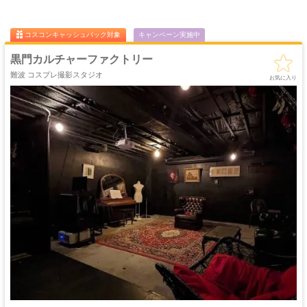
・バルコニー
・ステージ
大正ロマン
▼設備も充実！
牢獄・牢屋
和室・古民家
ヴィンテージ風
・昭和レトロ
・Wi-Fi
コスコンキャッシュバック対象
キャンペーン実施中
・電源、延長コード
カフェ
オフィス
病院・保健室
教室・学校
・レストラン
・社長室
・照明器具
黒門カルチャーファクトリー
・プロジェクター
キッチン
サイバー・SF
水撮影
クロマキー撮影
難波 コスプレ撮影スタジオ
スタジオ
・近未来
・冷蔵庫
お気に入り
・ウォッシュレット付きトイレ
コンクリ
自然光
海・ビーチ・川
スチームパンク
・簡易キッチン
打ちっぱなし
etc…設備も充実！
プロジェクター
カラーパック
スモーク撮影
野外ロケ
撮影
ちなみに、最大150名収容できるサイズなので、イベントスペースとしてもご活
用いただけます。
伊豆急行の終着駅「伊豆急下田駅」から徒歩圏内で、駐車スペースも普通乗用車
2台分をご用意！
ご利用に関するお問い合わせやロケハンのご希望についても、ぜひお気軽にご相
談ください。