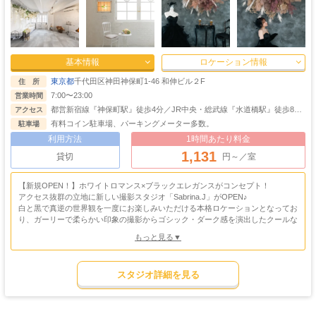
基本情報
ロケーション情報
東京都
千代田区神田神保町1-46 和伸ビル２F
住 所
7:00〜23:00
営業時間
都営新宿線『神保町駅』徒歩4分／JR中央・総武線『水道橋駅』徒歩8分
アクセス
／東京メトロ東西線『九段下駅』徒歩12分／都営新宿線『小川町駅』徒
有料コイン駐車場、パーキングメーター多数。
駐車場
歩15分
利用方法
1時間あたり料金
1,131
貸切
円～／室
【新規OPEN！】ホワイトロマンス×ブラックエレガンスがコンセプト！
アクセス抜群の立地に新しい撮影スタジオ「Sabrina.J」がOPEN♪
白と黒で真逆の世界観を一度にお楽しみいただける本格ロケーションとなってお
り、ガーリーで柔らかい印象の撮影からゴシック・ダーク感を演出したクールな
撮影にも対応可能！
もっと見る▼
撮影シーンも本物の漆喰壁やレンガ壁面・大型のドライフラワーにロケーション
としては珍しい花の天蓋ベッドなど、ここでしか撮れないシチュエーションが豊
ゴージャス
ゴスロリ
中世
ホリゾント
富です。
・優雅
・ゴシック
・クラシック
スタジオ詳細を見る
また、窓から自然光も差し込みますので、花と光のハーモニーもお楽しみいただ
吹き抜け
洋館
姫系・メルヘン
庭・ガーデン
けますよ♪
・螺旋階段
ハウススタジオ
ロリータ
・庭園
撮影機材や無料で着れるドレスレンタルなどもあり、手軽に高クオリティな撮影
屋上
アイドル
が可能！
猫足・バスタブ
廃墟・工場跡
・バルコニー
・ステージ