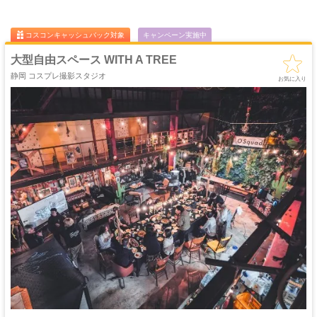
・バルコニー
・ステージ
コスプレ撮影以外にもポートレートや宣材写真・アパレル関連にも使いやすいス
大正ロマン
タジオとなっております。
牢獄・牢屋
和室・古民家
ヴィンテージ風
・昭和レトロ
高速Wi-Fiも完備でスチール撮影だけでなく動画/YouTube/ライブ配信などにも便
コスコンキャッシュバック対象
キャンペーン実施中
利なので、ぜひご活用ください♪
カフェ
オフィス
病院・保健室
教室・学校
・レストラン
・社長室
大型自由スペース WITH A TREE
キッチン
サイバー・SF
水撮影
クロマキー撮影
静岡 コスプレ撮影スタジオ
スタジオ
・近未来
お気に入り
コンクリ
自然光
海・ビーチ・川
スチームパンク
打ちっぱなし
プロジェクター
カラーパック
スモーク撮影
野外ロケ
撮影