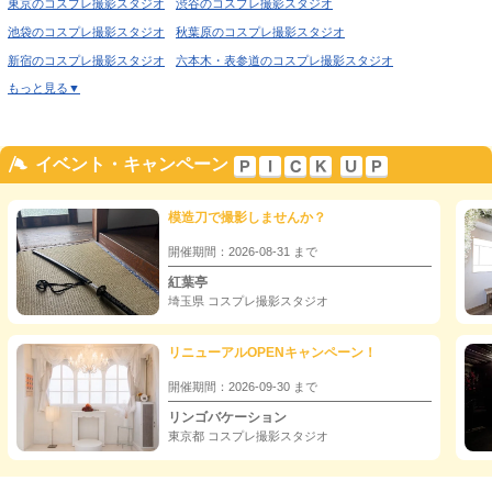
東京のコスプレ撮影スタジオ
渋谷のコスプレ撮影スタジオ
池袋のコスプレ撮影スタジオ
秋葉原のコスプレ撮影スタジオ
新宿のコスプレ撮影スタジオ
六本木・表参道のコスプレ撮影スタジオ
もっと見る▼
喜多見のコスプレ撮影スタジオ
経堂のコスプレ撮影スタジオ
高円寺のコスプレ撮影スタジオ
荻窪のコスプレ撮影スタジオ
西東京のコスプレ撮影スタジオ
高田馬場のコスプレ撮影スタジオ
イベント・キャンペーン
上野のコスプレ撮影スタジオ
錦糸町のコスプレ撮影スタジオ
日暮里のコスプレ撮影スタジオ
日本橋のコスプレ撮影スタジオ
3時間以上のご利用で【3,510円/h】！コスパ
飯田橋のコスプレ撮影スタジオ
北千住のコスプレ撮影スタジオ
抜群の極上撮影空間！
開催期間：2026-08-31 まで
世田谷のコスプレ撮影スタジオ
田園調布のコスプレ撮影スタジオ
studio owl (スタジオ オウル) 浅草橋店
蒲田のコスプレ撮影スタジオ
葛西のコスプレ撮影スタジオ
東京都 コスプレ撮影スタジオ
小岩のコスプレ撮影スタジオ
新木場のコスプレ撮影スタジオ
大阪のコスプレ撮影スタジオ
難波のコスプレ撮影スタジオ
【コスコン限定特典】平日ショート撮影パッ
ク
梅田のコスプレ撮影スタジオ
西中島のコスプレ撮影スタジオ
開催期間：2026-10-31 まで
堺のコスプレ撮影スタジオ
福岡のコスプレ撮影スタジオ
黒門カルチャーファクトリー
神奈川のコスプレ撮影スタジオ
横浜のコスプレ撮影スタジオ
大阪府 コスプレ撮影スタジオ
川崎のコスプレ撮影スタジオ
相模原のコスプレ撮影スタジオ
鎌倉のコスプレ撮影スタジオ
埼玉のコスプレ撮影スタジオ