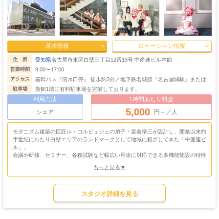
基本情報
ロケーション情報
愛知県
名古屋市東区白壁三丁目12番13号 中産連ビル本館
住 所
9:00〜17:00
営業時間
基幹バス『清水口停』 徒歩約3分／地下鉄名城線『名古屋城駅』または桜
アクセス
通線『高岳駅』 徒歩約15分／名鉄瀬戸線『清水駅』または『尼ヶ坂駅』
新館1階に有料駐車場を完備しております。
駐車場
徒歩約5分／自動車『名古屋駅』より約15分、栄から約10分
利用方法
1時間あたり料金
5,000
シェア
円～／人
モダニズム建築の巨匠ル・コルビュジェの弟子・坂倉準三が設計し、開業以来約
半世紀にわたり白壁エリアのランドマークとして地域に根ざしてきた「中産連ビ
ル」。
会議や研修、セミナー、各種試験など幅広い用途に対応できる多機能施設の特性
を活かした、本格的なシーン撮影が可能となっております。
もっと見る▼
カンファレンスルームの他にもロケーションが豊富なので、様々なコスプレジャ
ンルにも◎。
ゴージャス
ゴスロリ
中世
ホリゾント
重厚感ある内装や広々とした廊下・レトロな階段や外観など、撮影映えするスポ
・優雅
・ゴシック
・クラシック
スタジオ詳細を見る
ットが多数あり、通常の撮影スタジオとは一味違った魅力を持っています。
吹き抜け
洋館
姫系・メルヘン
庭・ガーデン
また、設営から撤収までをビル側が対応しますので、気軽に撮影をお楽しみいた
・螺旋階段
ハウススタジオ
ロリータ
・庭園
だけますよ。
屋上
アイドル
イベントや展示との併用も可能で、グループ撮影やロケーションフォトにも最適
猫足・バスタブ
廃墟・工場跡