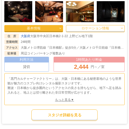
基本情報
ロケーション情報
大阪府
大阪市中央区日本橋2-1-22 上野ビル地下1階
住 所
24時間
営業時間
大阪メトロ堺筋線『日本橋駅』徒歩5分／大阪メトロ千日前線『日本橋
アクセス
駅』徒歩6分／近鉄奈良線『近鉄日本橋駅』徒歩6分
周辺コインパーキング複数あり
駐車場
利用方法
1時間あたり料金
2,444
貸切
円～／室
「黒門カルチャーファクトリー」は、大阪・日本橋にある秘密基地のような世界
観が魅力のコスプレ向けレンタル撮影スタジオです。
難波・日本橋から徒歩圏内というアクセスの良さを持ちながら、地下へ足を踏み
入れると、地上とは切り離された非日常空間が広がります。
スタジオ内には、「洋館風のバーラウンジ」「地下倉庫を思わせる空間」「怪し
もっと見る▼
げな通路」「黒を基調とした隠しスタジオ」などが用意されており、退廃的・ア
ングラ・ミステリアスな作品作りに最適です。
ゴージャス
ゴスロリ
中世
ホリゾント
さらに、演出効果を高める隠し扉や、レトロな家具、重厚感あるソファ、アート
・優雅
・ゴシック
・クラシック
スタジオ詳細を見る
性の高い装飾をはじめ、スモークマシンやプロジェクター等、撮影シーンのクオ
吹き抜け
洋館
姫系・メルヘン
庭・ガーデン
リティを高める機材も充実！
・螺旋階段
ハウススタジオ
ロリータ
・庭園
中世クラシカルの他にも、ホラー作品やダークファンタジー・マフィア系・スチ
屋上
アイドル