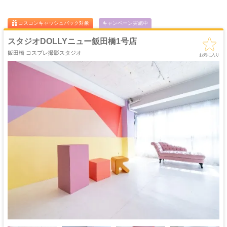
・バルコニー
・ステージ
大正ロマン
牢獄・牢屋
和室・古民家
ヴィンテージ風
・昭和レトロ
コスコンキャッシュバック対象
キャンペーン実施中
カフェ
オフィス
病院・保健室
教室・学校
・レストラン
・社長室
スタジオDOLLYニュー飯田橋1号店
キッチン
サイバー・SF
水撮影
クロマキー撮影
飯田橋 コスプレ撮影スタジオ
スタジオ
・近未来
お気に入り
コンクリ
自然光
海・ビーチ・川
スチームパンク
打ちっぱなし
プロジェクター
カラーパック
スモーク撮影
野外ロケ
撮影