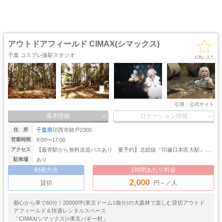
い！
猫足・バスタブ
廃墟・工場跡
・バルコニー
・ステージ
大正ロマン
牢獄・牢屋
和室・古民家
ヴィンテージ風
・昭和レトロ
カフェ
オフィス
病院・保健室
教室・学校
・レストラン
・社長室
アウトドアフィールド CIMAX(シマックス)
キッチン
サイバー・SF
水撮影
クロマキー撮影
千葉 コスプレ撮影スタジオ
スタジオ
・近未来
お気に入り
コンクリ
自然光
海・ビーチ・川
スチームパンク
打ちっぱなし
プロジェクター
カラーパック
スモーク撮影
野外ロケ
撮影
引用：
公式サイト
基本情報
ロケーション情報
千葉県
印西市師戸2300
住 所
9:00〜17:00
営業時間
【最寄駅から無料送迎バスあり 要予約】北総線『印旛日本医大駅』下
アクセス
車→送迎バスで約5分京成線『京成臼井駅』下車→送迎バスで約15分【お
あり
駐車場
車の方】カーナビでお越しの場合、間違って農道に入り脱輪する危険性
利用方法
1時間あたり料金
があります。必ずグーグルマップを利用されるか、「千葉県立印旛沼公
2,000
園」でカーナビ検索して目指し、印旛沼公園入口を右手に見ながら1.7ｋ
貸切
円～／人
ｍ道なりに直進すると右手に看板が見えます。※無料駐車場 100台駐車
可能 大型バスも条件により乗入れ可能
都心から車で60分！20000坪(東京ドーム1個分)の大森林で楽しむ貸切アウトド
アフィールド＆快適レンタルスペース
「CIMAX(シマックス)×東京バギー村」