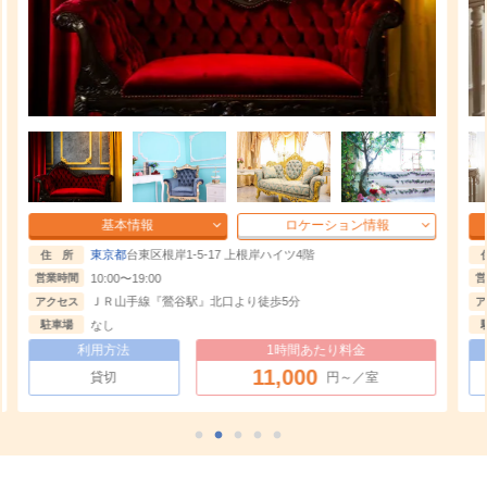
基本情報
ロケーション情報
東京都
新宿区西落合1丁目26−6 東京都印刷センター協同組合ビ
住 所
ル2C
24時間
営業時間
電車でお越しの方⇒都営大江戸線『落合南長崎駅』A3出口より
アクセス
徒歩5分／西武新宿線『東長崎駅』より徒歩14分​・バスでお越し
周辺のコインパーキングをご利用ください。
駐車場
の方⇒国際興業バス『西落合一丁目』バス停より徒歩1分
利用方法
1時間あたり料金
4,400
貸切
円～／室
ゴージャス
ゴスロリ
中世
ホリゾント
ック
・優雅
・ゴシック
・クラシック
デン
吹き抜け
洋館
姫系・メルヘン
庭・ガーデン
園
・螺旋階段
ハウススタジオ
ロリータ
・庭園
屋上
アイドル
場跡
猫足・バスタブ
廃墟・工場跡