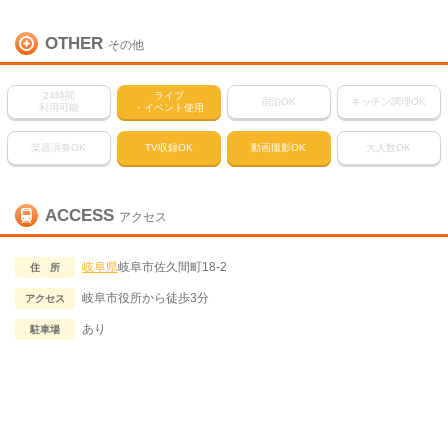
OTHER
その他
24時間
ライブ
宿泊OK
キッチン調理OK
利用可能
・イベント使用
楽器演奏OK
TV収録OK
動画撮影OK
大人数OK
ACCESS
アクセス
岐阜県
岐阜市佐久間町18-2
住 所
岐阜市役所から徒歩3分
アクセス
あり
駐車場