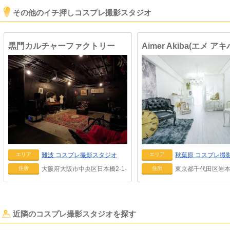
その他のイチ押しコスプレ撮影スタジオ
黒門カルチャーファクトリー
Aimer Akiba(エメ アキ
難波
コスプレ撮影スタジオ
秋葉原
コスプレ撮
エリア
エリア
大阪府大阪市中央区日本橋2-1-22
東京都千代田区岩本町
住所
住所
近隣のコスプレ撮影スタジオを探す