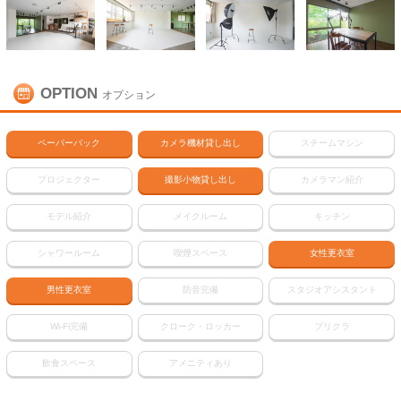
OPTION
オプション
ペーパーバック
カメラ機材貸し出し
スチームマシン
プロジェクター
撮影小物貸し出し
カメラマン紹介
モデル紹介
メイクルーム
キッチン
シャワールーム
喫煙スペース
女性更衣室
男性更衣室
防音完備
スタジオアシスタント
Wi-Fi完備
クローク・ロッカー
プリクラ
飲食スペース
アメニティあり