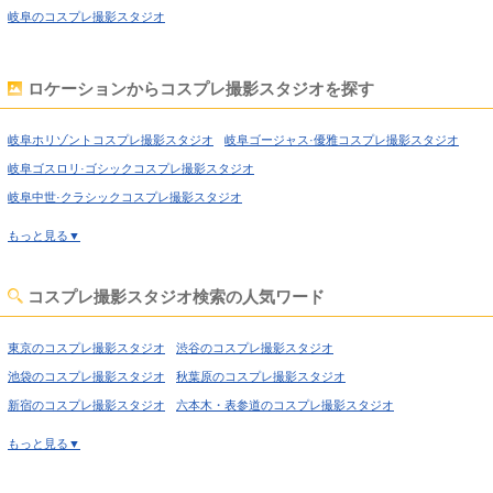
岐阜のコスプレ撮影スタジオ
ロケーションからコスプレ撮影スタジオを探す
岐阜ホリゾントコスプレ撮影スタジオ
岐阜ゴージャス·優雅コスプレ撮影スタジオ
岐阜ゴスロリ·ゴシックコスプレ撮影スタジオ
岐阜中世·クラシックコスプレ撮影スタジオ
岐阜洋館·ハウススタジオコスプレ撮影スタジオ
もっと見る▼
岐阜姫系·メルヘン·ロリータコスプレ撮影スタジオ
岐阜廃墟·工場跡コスプレ撮影スタジオ
岐阜牢獄·牢屋コスプレ撮影スタジオ
コスプレ撮影スタジオ検索の人気ワード
岐阜大正ロマン·昭和レトロコスプレ撮影スタジオ
岐阜和室·古民家コスプレ撮影スタジオ
岐阜ヴィンテージ風コスプレ撮影スタジオ
東京のコスプレ撮影スタジオ
渋谷のコスプレ撮影スタジオ
岐阜カフェ·レストラン·バーコスプレ撮影スタジオ
池袋のコスプレ撮影スタジオ
秋葉原のコスプレ撮影スタジオ
岐阜水撮影コスプレ撮影スタジオ
岐阜キッチンスタジオコスプレ撮影スタジオ
新宿のコスプレ撮影スタジオ
六本木・表参道のコスプレ撮影スタジオ
岐阜サイバー·SF近未来コスプレ撮影スタジオ
岐阜自然光コスプレ撮影スタジオ
喜多見のコスプレ撮影スタジオ
経堂のコスプレ撮影スタジオ
もっと見る▼
岐阜スチームパンクコスプレ撮影スタジオ
高円寺のコスプレ撮影スタジオ
荻窪のコスプレ撮影スタジオ
岐阜コンクリ打ちっぱなしコスプレ撮影スタジオ
西東京のコスプレ撮影スタジオ
高田馬場のコスプレ撮影スタジオ