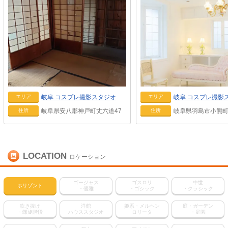
岐阜
コスプレ撮影スタジオ
岐阜
コスプレ撮影
エリア
エリア
岐阜県安八郡神戸町丈六道47
岐阜県羽島市小熊町島
住所
住所
LOCATION
ロケーション
ゴージャス
ゴスロリ
中世
ホリゾント
・優雅
・ゴシック
・クラシック
吹き抜け
洋館
姫系・メルヘン
庭・ガーデン
・螺旋階段
ハウススタジオ
ロリータ
・庭園