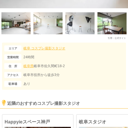
引用：
公式サイト
岐阜
コスプレ撮影スタジオ
エリア
24時間
営業時間
岐阜県
岐阜市佐久間町18-2
住 所
岐阜市役所から徒歩3分
アクセス
あり
駐車場
近隣のおすすめコスプレ撮影スタジオ
Happyieスペース神戸
岐阜スタジオ