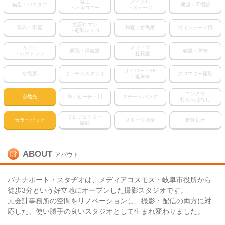
屋上
アイドル
猫足・バスタブ
廃墟・工場跡
・バルコニー
・ステージ
大正ロマン
牢獄・牢屋
和室・古民家
ヴィンテージ風
・昭和レトロ
カフェ
オフィス
病院・保健室
教室・学校
・レストラン
・社長室
サイバー・SF
水撮影
キッチンスタジオ
クロマキー撮影
・近未来
コンクリ
自然光
海・ビーチ・川
スチームパンク
打ちっぱなし
プロジェクター
カラーパック
スモーク撮影
野外ロケ
撮影
ABOUT
アバウト
バナナボート・スタヂオは、メディアコスモス・岐阜市役所から
徒歩3分という好立地にオープンした撮影スタジオです。
元会計事務所の空間をリノベーションし、撮影・配信の両方に対
応した、使い勝手の良いスタジオとして生まれ変わりました。