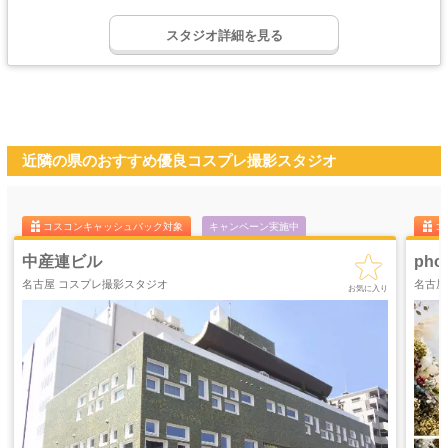
ゴージャス
ゴスロリ
中世
ホリゾント
スタジオ内には、世界観の異なる複数の撮影ルームを完備。白壁と自然光が美
・優雅
・ゴシック
・クラシック
スタジオ詳細を見る
しく入るホワイトルームは、キャラクターや衣装の色を引き立てる万能空間
吹き抜け
洋館
姫系・メルヘン
庭・ガーデン
で、王道から創作系コスプレまで幅広く対応します。
・螺旋階段
ハウススタジオ
ロリータ
・庭園
落ち着いた雰囲気のアンティークルームでは、物語性のあるシーンやクラシカ
屋上
アイドル
ルな作品撮りが可能。
猫足・バスタブ
廃墟・工場跡
・バルコニー
・ステージ
さらに、和のテイストを活かした和室ルームは、和装キャラクターや時代物コ
大正ロマン
スプレに最適です。
牢獄・牢屋
和室・古民家
ヴィンテージ風
・昭和レトロ
重厚感のあるブラックルームでは、ダークファンタジーやクールな世界観の演
出が映え、表現の幅を大きく広げてくれます。
カフェ
オフィス
病院・保健室
教室・学校
近隣の県のおすすめ優良コスプレ撮影スタジオ
・レストラン
・社長室
メイクルームも完備されており、撮影前の準備から撮影後のケアまでスムーズ
キッチン
サイバー・SF
水撮影
クロマキー撮影
スタジオ
・近未来
に行えるのも嬉しいポイント。
プロ目線で設計された岐阜スタジオは、初心者から経験者まで、理想の一枚を
コンクリ
自然光
海・ビーチ・川
スチームパンク
コスコンキャッシュバック対象
キャンペーン実施中
コ
追求したいコスプレイヤーにおすすめの撮影拠点です。
打ちっぱなし
プロジェクター
中産連ビル
カラーパック
スモーク撮影
野外ロケ
撮影
名古屋 コスプレ撮影スタジオ
名古屋
お気に入り