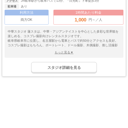
JR岐阜駅から岐阜バスで13分、『日光町』下車徒歩3分
アクセス
あり
駐車場
利用方法
1時間あたり料金
1,000
両方OK
円～／人
中華スタジオ 蓮スタは、中華・アジアンテイストを中心とした多彩な世界観を
楽しめる、コスプレ撮影向けレンタルスタジオです。
岐阜県岐阜市に位置し、名古屋駅から電車とバスで約50分とアクセスも良好。
コスプレ撮影はもちろん、ポートレート、ドール撮影、木偶撮影、推し活撮影
など、幅広い表現に対応しています。
もっと見る▼
スタジオは貸切・シェアの両方に対応しており、撮影スタイルや人数に合わせ
ゴージャス
ゴスロリ
中世
ホリゾント
て柔軟に利用可能。
・優雅
・ゴシック
・クラシック
スタジオ詳細を見る
館内には中華ファンタジーやアラビアン、和洋折衷、ダークファンタジー、サ
吹き抜け
洋館
姫系・メルヘン
庭・ガーデン
イバーパンクまで、物語性の高いブースが数多く用意されており、1つのスタジ
・螺旋階段
ハウススタジオ
ロリータ
・庭園
オ内で多彩なシーンを撮影できます。「夜桜」や「百鬼夜行」「キョンシー」
屋上
アイドル
など、作品世界をそのまま再現できる空間は、キャラクターの魅力を最大限に
猫足・バスタブ
廃墟・工場跡
・バルコニー
・ステージ
引き出します。
大正ロマン
牢獄・牢屋
和室・古民家
ヴィンテージ風
・昭和レトロ
1階はほぼ全ブースにエアコンを完備しており、快適な環境で撮影が可能。
2階はエアコンのないブースが多いため、春や秋の利用がおすすめです。
カフェ
オフィス
病院・保健室
教室・学校
・レストラン
・社長室
女性更衣室や受付、主要スタジオにも空調が整っており、長時間の撮影でも安
心。
キッチン
サイバー・SF
水撮影
クロマキー撮影
スタジオ
・近未来
独特な世界観と充実したブース構成で、こだわりのコスプレ作品をじっくり作
り込めるスタジオです。
コンクリ
自然光
海・ビーチ・川
スチームパンク
打ちっぱなし