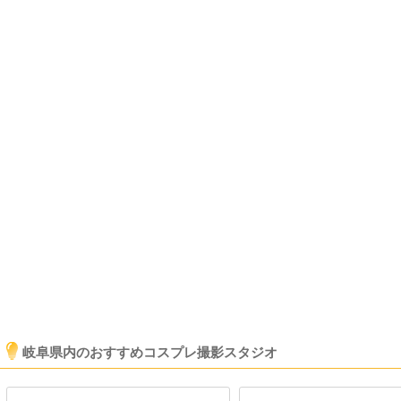
プロジェクター
カラーパック
スモーク撮影
野外ロケ
撮影
岐阜県内のおすすめコスプレ撮影スタジオ