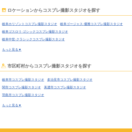
西東京のコスプレ撮影スタジオ
高田馬場のコスプレ撮影スタジオ
ロケーションからコスプレ撮影スタジオを探す
上野のコスプレ撮影スタジオ
錦糸町のコスプレ撮影スタジオ
日暮里のコスプレ撮影スタジオ
日本橋のコスプレ撮影スタジオ
岐阜ホリゾントコスプレ撮影スタジオ
岐阜ゴージャス·優雅コスプレ撮影スタジオ
飯田橋のコスプレ撮影スタジオ
北千住のコスプレ撮影スタジオ
岐阜ゴスロリ·ゴシックコスプレ撮影スタジオ
世田谷のコスプレ撮影スタジオ
田園調布のコスプレ撮影スタジオ
岐阜中世·クラシックコスプレ撮影スタジオ
蒲田のコスプレ撮影スタジオ
葛西のコスプレ撮影スタジオ
岐阜洋館·ハウススタジオコスプレ撮影スタジオ
もっと見る▼
小岩のコスプレ撮影スタジオ
新木場のコスプレ撮影スタジオ
岐阜姫系·メルヘン·ロリータコスプレ撮影スタジオ
大阪のコスプレ撮影スタジオ
難波のコスプレ撮影スタジオ
岐阜廃墟·工場跡コスプレ撮影スタジオ
岐阜牢獄·牢屋コスプレ撮影スタジオ
市区町村からコスプレ撮影スタジオを探す
梅田のコスプレ撮影スタジオ
西中島のコスプレ撮影スタジオ
岐阜大正ロマン·昭和レトロコスプレ撮影スタジオ
堺のコスプレ撮影スタジオ
福岡のコスプレ撮影スタジオ
岐阜和室·古民家コスプレ撮影スタジオ
岐阜ヴィンテージ風コスプレ撮影スタジオ
岐阜市コスプレ撮影スタジオ
多治見市コスプレ撮影スタジオ
神奈川のコスプレ撮影スタジオ
横浜のコスプレ撮影スタジオ
岐阜カフェ·レストラン·バーコスプレ撮影スタジオ
関市コスプレ撮影スタジオ
美濃市コスプレ撮影スタジオ
川崎のコスプレ撮影スタジオ
相模原のコスプレ撮影スタジオ
岐阜水撮影コスプレ撮影スタジオ
岐阜キッチンスタジオコスプレ撮影スタジオ
羽島市コスプレ撮影スタジオ
鎌倉のコスプレ撮影スタジオ
埼玉のコスプレ撮影スタジオ
岐阜サイバー·SF近未来コスプレ撮影スタジオ
岐阜自然光コスプレ撮影スタジオ
もっと見る▼
川口のコスプレ撮影スタジオ
千葉のコスプレ撮影スタジオ
岐阜スチームパンクコスプレ撮影スタジオ
愛知のコスプレ撮影スタジオ
名古屋のコスプレ撮影スタジオ
岐阜コンクリ打ちっぱなしコスプレ撮影スタジオ
長野のコスプレ撮影スタジオ
北海道のコスプレ撮影スタジオ
岐阜カラーバックコスプレ撮影スタジオ
札幌のコスプレ撮影スタジオ
石川のコスプレ撮影スタジオ
岐阜プロジェクター撮影コスプレ撮影スタジオ