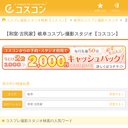
お気に入り
ログイン
コスプレ撮影スタジオ検索【コスコン】
岐阜のコスプレ撮影スタジオ
【
【和室·古民家】岐阜コスプレ撮影スタジオ【コスコン】
表示中の検索結果
エリア
岐阜
変更する >
ロケーション
和室·古民家
変更する >
コスプレ撮影スタジオ検索の人気ワード