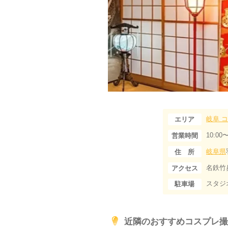
岐阜
コ
エリア
10:00〜
営業時間
岐阜県
住 所
名鉄竹
アクセス
スタジ
駐車場
近隣のおすすめコスプレ撮