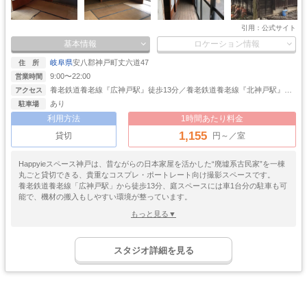
プロジェクター
カラーパック
スモーク撮影
野外ロケ
宮崎のコスプレ撮影スタジオ
鹿児島のコスプレ撮影スタジオ
撮影
引用：
公式サイト
基本情報
ロケーション情報
岐阜県
安八郡神戸町丈六道47
住 所
9:00〜22:00
営業時間
養老鉄道養老線『広神戸駅』徒歩13分／養老鉄道養老線『北神戸駅』徒
アクセス
歩16分
あり
駐車場
利用方法
1時間あたり料金
1,155
貸切
円～／室
Happyieスペース神戸は、昔ながらの日本家屋を活かした“廃墟系古民家”を一棟
丸ごと貸切できる、貴重なコスプレ・ポートレート向け撮影スペースです。
養老鉄道養老線「広神戸駅」から徒歩13分、庭スペースには車1台分の駐車も可
能で、機材の搬入もしやすい環境が整っています。
もっと見る▼
長い年月を重ねた古民家ならではの、朽ちた木材や色褪せた壁、差し込む自然
光が織りなす空間は、退廃的・ノスタルジック・ホラー・和風ダークファンタ
ゴージャス
ゴスロリ
中世
ホリゾント
ジーなど、幅広い世界観のコスプレ撮影に最適。
・優雅
・ゴシック
・クラシック
スタジオ詳細を見る
実際にポートレート撮影で利用した方からも「雰囲気が最高」と高評価を得て
吹き抜け
洋館
姫系・メルヘン
庭・ガーデン
おり、写真映えするロケーションが魅力です。
・螺旋階段
ハウススタジオ
ロリータ
・庭園
屋上
アイドル
廃屋風の撮影は、場所探しや安全面・法的な問題がネックになりがちですが、
猫足・バスタブ
廃墟・工場跡
・バルコニー
・ステージ
Happyieスペース神戸はきちんと管理された私有スペースのため、合法かつ安心
大正ロマン
して撮影に集中できます。