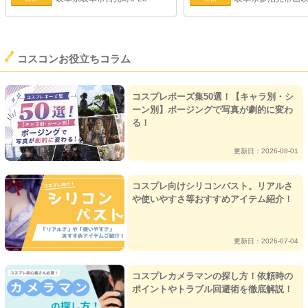
コスコンお役立ちコラム
コスプレポーズ集50選！【キャラ別・シ
ーン別】ポージングで写真が劇的に変わ
る！
更新日：2026-08-01
コスプレ向けシリコンバスト。リアルさ
や使いやすさ等おすすめアイテム紹介！
更新日：2026-07-04
コスプレカメラマンの探し方！依頼時の
ポイントやトラブル回避術を徹底解説！