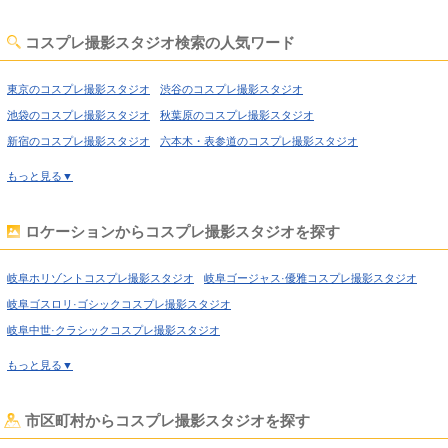
コスプレ撮影スタジオ検索の人気ワード
東京のコスプレ撮影スタジオ
渋谷のコスプレ撮影スタジオ
池袋のコスプレ撮影スタジオ
秋葉原のコスプレ撮影スタジオ
新宿のコスプレ撮影スタジオ
六本木・表参道のコスプレ撮影スタジオ
喜多見のコスプレ撮影スタジオ
経堂のコスプレ撮影スタジオ
もっと見る▼
高円寺のコスプレ撮影スタジオ
荻窪のコスプレ撮影スタジオ
西東京のコスプレ撮影スタジオ
高田馬場のコスプレ撮影スタジオ
ロケーションからコスプレ撮影スタジオを探す
上野のコスプレ撮影スタジオ
錦糸町のコスプレ撮影スタジオ
日暮里のコスプレ撮影スタジオ
日本橋のコスプレ撮影スタジオ
岐阜ホリゾントコスプレ撮影スタジオ
岐阜ゴージャス·優雅コスプレ撮影スタジオ
飯田橋のコスプレ撮影スタジオ
北千住のコスプレ撮影スタジオ
岐阜ゴスロリ·ゴシックコスプレ撮影スタジオ
世田谷のコスプレ撮影スタジオ
田園調布のコスプレ撮影スタジオ
岐阜中世·クラシックコスプレ撮影スタジオ
蒲田のコスプレ撮影スタジオ
葛西のコスプレ撮影スタジオ
岐阜洋館·ハウススタジオコスプレ撮影スタジオ
もっと見る▼
小岩のコスプレ撮影スタジオ
新木場のコスプレ撮影スタジオ
岐阜姫系·メルヘン·ロリータコスプレ撮影スタジオ
大阪のコスプレ撮影スタジオ
難波のコスプレ撮影スタジオ
岐阜廃墟·工場跡コスプレ撮影スタジオ
岐阜牢獄·牢屋コスプレ撮影スタジオ
市区町村からコスプレ撮影スタジオを探す
梅田のコスプレ撮影スタジオ
西中島のコスプレ撮影スタジオ
岐阜大正ロマン·昭和レトロコスプレ撮影スタジオ