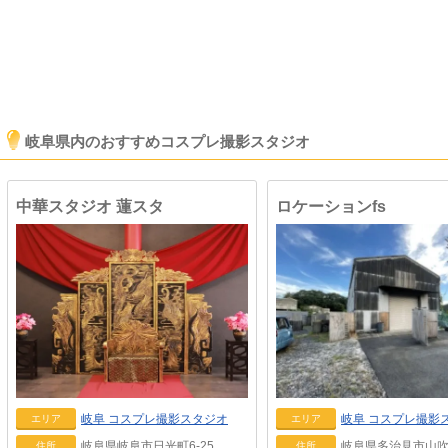
岐阜県内のおすすめコスプレ撮影スタジオ
中華スタジオ 蓮スタ
ロケーションfs
岐阜
コスプレ撮影スタジオ
岐阜
コスプレ撮影
エリア
エリア
岐阜県岐阜市日光町6-25
岐阜県多治見市山吹
住所
住所