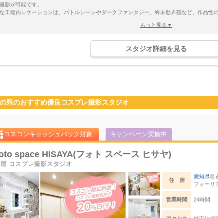
撮影が可能です。
な工場内ロケーションは、バトルシーンやダークファンタジー、終末世界観など、作品性
撮影にも対応しており、リアルで迫力ある演出を思う存分楽しめます。
もっと見る▼
内は屋外エリア約70m×30m、工場内約50mと広大で、大型機材やコスプレ用セットの持
にも対応しているため、ロケ撮影からスタジオ撮影まで幅広く対応できます。
スタジオ詳細を見る
付きで火の使用も可能な点は、表現の幅をさらに広げてくれます。
別トイレ、更衣室（男女別）を完備し、水道・電源・電子レンジ・冷蔵庫・自販機など設
組で利用できるシェア撮影にも対応しており、譲り合いながら多彩なブースで撮影を楽し
プレイヤーの「したい」を全力で応援してくれる、自由度の高いロケーションスタジオで
の県のおすすめ優良コスプレ撮影スタジオ
コスコンキャッシュバック対象
キャンペー
Photo Studio Opa(フォトスタジオオ
名古屋 コスプレ撮影スタジオ
お気に入り
丁目18番12号 ラ