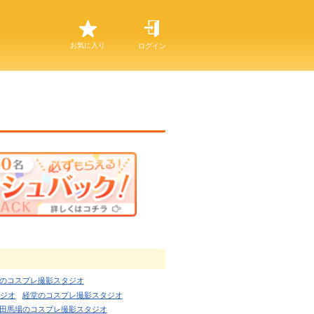
お気に入り
ログイン
のコスプレ撮影スタジオ
タジオ
経堂のコスプレ撮影スタジオ
田馬場のコスプレ撮影スタジオ