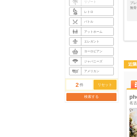
リゾート
プレ
無骨
レトロ
血糊
バトル
敷地
撮影
アットホーム
条件
エレガント
男女
複数
ヨーロピアン
コス
ジャパニーズ
近隣
アメリカン
2
ャッシュバック対象
キャンペーン実施中
件
リセット
ace HISAYA(フォト スペース ヒサヤ)
検索する
撮影スタジオ
愛知県
名古屋市中区丸の内3
住 所
フォーリア2A
営業時間
24時間