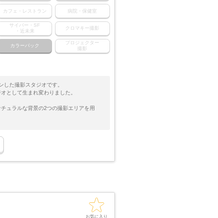
カフェ
・レストラン
病院・保健室
サイバー・SF
クロマキー撮影
・近未来
プロジェクター
カラーパック
撮影
ンした撮影スタジオです。
ジオとして生まれ変わりました。
チュラルな背景の2つの撮影エリアを用
囲気のコスプレ撮影まで、幅広い表現が可能
しています。
能。
適です。
自由度の高いコスプレ撮影を楽しめるスタジ
お気に入り