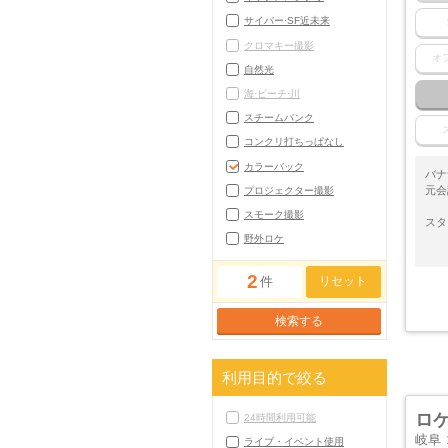
サイバー·SF近未来
クロマキー撮影
オ
自然光
海·ビーチ·川
スチームパンク
コンクリ打ちっぱなし
カラーバック
バナ
元会
プロジェクター撮影
スモーク撮影
スタ
意。
野外ロケ
キャ
です
2
件
リセット
プロ
更衣
検索する
少人
トー
オで
利用目的で絞る
ロケ
24時間利用可能
岐阜
ライブ・イベント使用