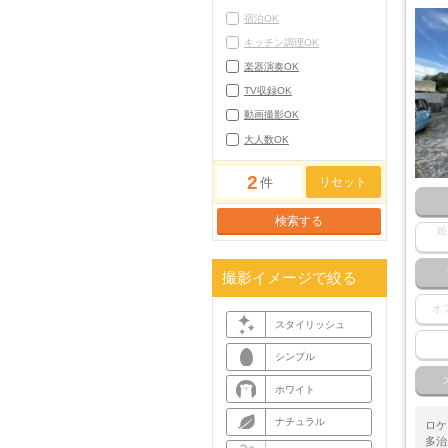
宿泊OK
キッチン調理OK
楽器演奏OK
TV収録OK
動画撮影OK
大人数OK
2
件
リセット
検索する
姫
撮影イメージで絞る
オ
スタイリッシュ
シンプル
ホワイト
ナチュラル
ロケ
多治