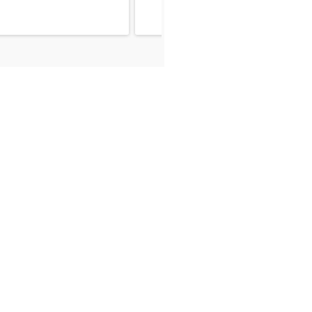
ール撮影・宣材撮影・動画撮影など様々なシーンの撮影にご利用
違った魅力を持
詳細を見る
ださい♪
また、設営から
イベントや展示
一枚をぜひ残し