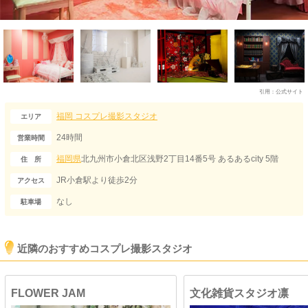
引用：
公式サイト
福岡
コスプレ撮影スタジオ
エリア
24時間
営業時間
福岡県
北九州市小倉北区浅野2丁目14番5号 あるあるcity 5階
住 所
JR小倉駅より徒歩2分
アクセス
なし
駐車場
近隣のおすすめコスプレ撮影スタジオ
FLOWER JAM
文化雑貨スタジオ凛