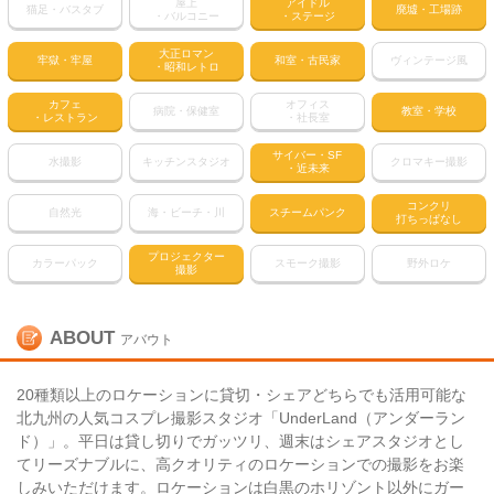
屋上
アイドル
猫足・バスタブ
廃墟・工場跡
・バルコニー
・ステージ
大正ロマン
牢獄・牢屋
和室・古民家
ヴィンテージ風
・昭和レトロ
カフェ
オフィス
病院・保健室
教室・学校
・レストラン
・社長室
サイバー・SF
水撮影
キッチンスタジオ
クロマキー撮影
・近未来
コンクリ
自然光
海・ビーチ・川
スチームパンク
打ちっぱなし
プロジェクター
カラーパック
スモーク撮影
野外ロケ
撮影
ABOUT
アバウト
20種類以上のロケーションに貸切・シェアどちらでも活用可能な
北九州の人気コスプレ撮影スタジオ「UnderLand（アンダーラン
ド）」。平日は貸し切りでガッツリ、週末はシェアスタジオとし
てリーズナブルに、高クオリティのロケーションでの撮影をお楽
しみいただけます。ロケーションは白黒のホリゾント以外にガー