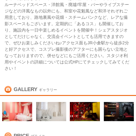
ルーナベッドスペース・洋館風・廃墟/牢屋・バーやライブステー
ジなどの洋風なもの以外にも、和室や花魁風など和洋それぞれご
用意しており、路地裏風や花畑・スチームパンクなど、レアな撮
影スペースもございます。定期的に「あるコス」も開催してお
り、施設内を一日中楽しめるイベントを開催中！シェアスタジオ
としてだけじゃなく、交流会イベントとしても活用できますの
で、ぜひお楽しみくださいね♪アクセス面もJR小倉駅から徒歩2分
と好アクセスで、コスプレ撮影後のアフターにも困らない立地と
なっておりますので、併せなどにもご活用ください。スタジオ利
用やイベントの詳細については公式HPにてチェックしてみてくだ
さい！
GALLERY
ギャラリー
PRICE