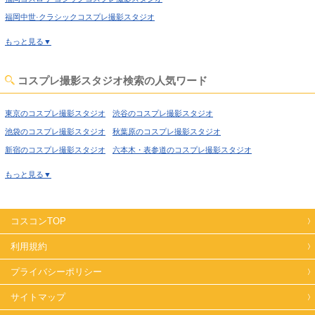
福岡中世·クラシックコスプレ撮影スタジオ
福岡吹抜け·螺旋階段コスプレ撮影スタジオ
もっと見る▼
福岡洋館·ハウススタジオコスプレ撮影スタジオ
福岡姫系·メルヘン·ロリータコスプレ撮影スタジオ
コスプレ撮影スタジオ検索の人気ワード
福岡庭·ガーデン·庭園コスプレ撮影スタジオ
福岡猫足·バスタブコスプレ撮影スタジオ
東京のコスプレ撮影スタジオ
渋谷のコスプレ撮影スタジオ
福岡屋上·バルコニーコスプレ撮影スタジオ
池袋のコスプレ撮影スタジオ
秋葉原のコスプレ撮影スタジオ
福岡アイドルステージコスプレ撮影スタジオ
福岡廃墟·工場跡コスプレ撮影スタジオ
新宿のコスプレ撮影スタジオ
六本木・表参道のコスプレ撮影スタジオ
福岡牢獄·牢屋コスプレ撮影スタジオ
喜多見のコスプレ撮影スタジオ
経堂のコスプレ撮影スタジオ
もっと見る▼
福岡大正ロマン·昭和レトロコスプレ撮影スタジオ
高円寺のコスプレ撮影スタジオ
荻窪のコスプレ撮影スタジオ
福岡和室·古民家コスプレ撮影スタジオ
福岡ヴィンテージ風コスプレ撮影スタジオ
西東京のコスプレ撮影スタジオ
高田馬場のコスプレ撮影スタジオ
福岡カフェ·レストラン·バーコスプレ撮影スタジオ
コスコンTOP
上野のコスプレ撮影スタジオ
錦糸町のコスプレ撮影スタジオ
福岡病院·保健室コスプレ撮影スタジオ
福岡教室·学校コスプレ撮影スタジオ
日暮里のコスプレ撮影スタジオ
日本橋のコスプレ撮影スタジオ
利用規約
福岡水撮影コスプレ撮影スタジオ
福岡キッチンスタジオコスプレ撮影スタジオ
飯田橋のコスプレ撮影スタジオ
北千住のコスプレ撮影スタジオ
プライバシーポリシー
福岡サイバー·SF近未来コスプレ撮影スタジオ
世田谷のコスプレ撮影スタジオ
田園調布のコスプレ撮影スタジオ
福岡クロマキー撮影コスプレ撮影スタジオ
福岡自然光コスプレ撮影スタジオ
蒲田のコスプレ撮影スタジオ
サイトマップ
葛西のコスプレ撮影スタジオ
福岡海·ビーチ·川コスプレ撮影スタジオ
福岡スチームパンクコスプレ撮影スタジオ
小岩のコスプレ撮影スタジオ
新木場のコスプレ撮影スタジオ