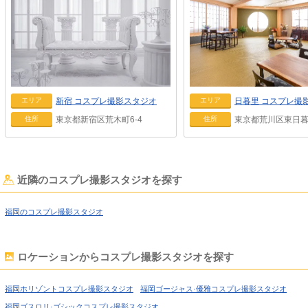
日暮里
コスプレ撮
新宿
コスプレ撮影スタジオ
エリア
エリア
東京都荒川区東日暮里
東京都新宿区荒木町6-4
住所
住所
近隣のコスプレ撮影スタジオを探す
福岡のコスプレ撮影スタジオ
ロケーションからコスプレ撮影スタジオを探す
福岡ホリゾントコスプレ撮影スタジオ
福岡ゴージャス·優雅コスプレ撮影スタジオ
福岡ゴスロリ·ゴシックコスプレ撮影スタジオ