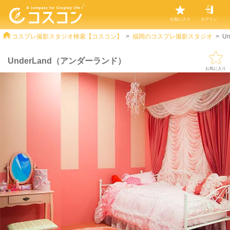
お気に入り
ログイン
コスプレ撮影スタジオ検索【コスコン】
福岡のコスプレ撮影スタジオ
U
UnderLand（アンダーランド）
お気に入り