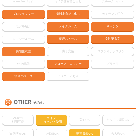
ペーパーバック
カメラ機材貸し出し
スチームマシン
プロジェクター
撮影小物貸し出し
カメラマン紹介
モデル紹介
メイクルーム
キッチン
シャワールーム
喫煙スペース
女性更衣室
男性更衣室
防音完備
スタジオアシスタント
Wi-Fi完備
クローク・ロッカー
プリクラ
飲食スペース
アメニティあり
OTHER
その他
24時間
ライブ
宿泊OK
キッチン調理OK
利用可能
・イベント使用
楽器演奏OK
TV収録OK
動画撮影OK
大人数OK