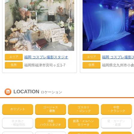
福岡
コスプレ撮影スタジオ
福岡
コスプレ撮影
エリア
エリア
福岡県福津市宮司ヶ丘1-7
福岡県北九州市小倉北区
住所
住所
LOCATION
ロケーション
ゴージャス
ゴスロリ
中世
ホリゾント
・優雅
・ゴシック
・クラシック
吹き抜け
洋館
姫系・メルヘン
庭・ガーデン
・螺旋階段
ハウススタジオ
ロリータ
・庭園