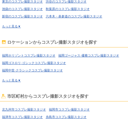
東京のコスプレ撮影スタジオ
渋谷のコスプレ撮影スタジオ
池袋のコスプレ撮影スタジオ
秋葉原のコスプレ撮影スタジオ
新宿のコスプレ撮影スタジオ
六本木・表参道のコスプレ撮影スタジオ
喜多見のコスプレ撮影スタジオ
経堂のコスプレ撮影スタジオ
もっと見る▼
高円寺のコスプレ撮影スタジオ
荻窪のコスプレ撮影スタジオ
西東京のコスプレ撮影スタジオ
高田馬場のコスプレ撮影スタジオ
ロケーションからコスプレ撮影スタジオを探す
上野のコスプレ撮影スタジオ
錦糸町のコスプレ撮影スタジオ
日暮里のコスプレ撮影スタジオ
日本橋のコスプレ撮影スタジオ
福岡ホリゾントコスプレ撮影スタジオ
福岡ゴージャス·優雅コスプレ撮影スタジオ
飯田橋のコスプレ撮影スタジオ
北千住のコスプレ撮影スタジオ
福岡ゴスロリ·ゴシックコスプレ撮影スタジオ
世田谷のコスプレ撮影スタジオ
田園調布のコスプレ撮影スタジオ
福岡中世·クラシックコスプレ撮影スタジオ
蒲田のコスプレ撮影スタジオ
葛西のコスプレ撮影スタジオ
福岡吹抜け·螺旋階段コスプレ撮影スタジオ
もっと見る▼
小岩のコスプレ撮影スタジオ
新木場のコスプレ撮影スタジオ
福岡洋館·ハウススタジオコスプレ撮影スタジオ
大阪のコスプレ撮影スタジオ
難波のコスプレ撮影スタジオ
福岡姫系·メルヘン·ロリータコスプレ撮影スタジオ
市区町村からコスプレ撮影スタジオを探す
梅田のコスプレ撮影スタジオ
西中島のコスプレ撮影スタジオ
福岡庭·ガーデン·庭園コスプレ撮影スタジオ
堺のコスプレ撮影スタジオ
福岡のコスプレ撮影スタジオ
福岡猫足·バスタブコスプレ撮影スタジオ
北九州市コスプレ撮影スタジオ
福岡市コスプレ撮影スタジオ
神奈川のコスプレ撮影スタジオ
横浜のコスプレ撮影スタジオ
福岡屋上·バルコニーコスプレ撮影スタジオ
福津市コスプレ撮影スタジオ
糸島市コスプレ撮影スタジオ
川崎のコスプレ撮影スタジオ
相模原のコスプレ撮影スタジオ
福岡アイドルステージコスプレ撮影スタジオ
福岡廃墟·工場跡コスプレ撮影スタジオ
鎌倉のコスプレ撮影スタジオ
埼玉のコスプレ撮影スタジオ