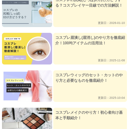
る？コスプレイヤー目線での方法解説！
更新日：2026-01-10
コスプレ眉潰し(眉消し)のやり方を徹底紹
介！100均アイテムの活用法！
更新日：2025-11-08
コスプレウィッグのセット・カットのや
り方と必要なものを徹底紹介！
更新日：2025-10-04
コスプレメイクのやり方！初心者向け基
本と手順紹介！