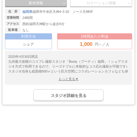
基本情報
ロケーション情報
福岡県
福岡市中央区天神4-3-20 ノース天神5F
住 所
24時間
営業時間
西鉄福岡天神駅から徒歩5分
アクセス
なし
駐車場
利用方法
1時間あたり料金
1,000
シェア
円～／人
2020年4月30日閉店
九州最大規模のコスプレ撮影スタジオ「Booty（ブーティ）福岡」！シェアスタ
ジオ方式で利用できるので、リーズナブルに本格的なコス応れ撮影が可能です♪
スタジオ自体も総面積600㎡という巨大空間にコラボレーションカフェなども併
設されており、コスプレ撮影だけでなくアフターなどの飲食もお楽しみいただ
もっと見る▼
けます。ロケーションとしても白黒ホリゾン・ゴスロリテイスト・和室/花魁
風・クラシカル・白廃墟・教室やBARスペースをはじめ、12種類以上のシチュ
ゴージャス
ゴスロリ
中世
ホリゾント
エーションを揃えており、作品を問わず幅広いコスプレ撮影が可能なスタジオ
・優雅
・ゴシック
・クラシック
スタジオ詳細を見る
となっております♪撮影だけでなく、無料のアメニティも充実しているので、衣
吹き抜け
洋館
姫系・メルヘン
庭・ガーデン
装や小物などの必要最低限の装備でお越しいただけるのも売りの一つとなって
・螺旋階段
ハウススタジオ
ロリータ
・庭園
います！また、スタジオ以外でもBooty福岡では野外イベントやコスプレ交流会
屋上
アイドル
など様々なイベントを実施中です♪天神駅から近く、アクセス面でも優れたとて
猫足・バスタブ
廃墟・工場跡
・バルコニー
・ステージ
も使いやすい撮影スタジオとなっておりますので、ぜひお気軽にご活用くださ
大正ロマン
い！
牢獄・牢屋
和室・古民家
ヴィンテージ風
・昭和レトロ
カフェ
オフィス
病院・保健室
教室・学校
・レストラン
・社長室