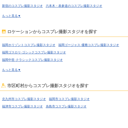
新宿のコスプレ撮影スタジオ
六本木・表参道のコスプレ撮影スタジオ
喜多見のコスプレ撮影スタジオ
経堂のコスプレ撮影スタジオ
もっと見る▼
高円寺のコスプレ撮影スタジオ
荻窪のコスプレ撮影スタジオ
西東京のコスプレ撮影スタジオ
高田馬場のコスプレ撮影スタジオ
ロケーションからコスプレ撮影スタジオを探す
上野のコスプレ撮影スタジオ
錦糸町のコスプレ撮影スタジオ
日暮里のコスプレ撮影スタジオ
日本橋のコスプレ撮影スタジオ
福岡ホリゾントコスプレ撮影スタジオ
福岡ゴージャス·優雅コスプレ撮影スタジオ
飯田橋のコスプレ撮影スタジオ
北千住のコスプレ撮影スタジオ
福岡ゴスロリ·ゴシックコスプレ撮影スタジオ
世田谷のコスプレ撮影スタジオ
田園調布のコスプレ撮影スタジオ
福岡中世·クラシックコスプレ撮影スタジオ
蒲田のコスプレ撮影スタジオ
葛西のコスプレ撮影スタジオ
福岡吹抜け·螺旋階段コスプレ撮影スタジオ
もっと見る▼
小岩のコスプレ撮影スタジオ
新木場のコスプレ撮影スタジオ
福岡洋館·ハウススタジオコスプレ撮影スタジオ
大阪のコスプレ撮影スタジオ
難波のコスプレ撮影スタジオ
福岡姫系·メルヘン·ロリータコスプレ撮影スタジオ
市区町村からコスプレ撮影スタジオを探す
梅田のコスプレ撮影スタジオ
西中島のコスプレ撮影スタジオ
福岡庭·ガーデン·庭園コスプレ撮影スタジオ
堺のコスプレ撮影スタジオ
福岡のコスプレ撮影スタジオ
福岡猫足·バスタブコスプレ撮影スタジオ
北九州市コスプレ撮影スタジオ
福岡市コスプレ撮影スタジオ
神奈川のコスプレ撮影スタジオ
横浜のコスプレ撮影スタジオ
福岡屋上·バルコニーコスプレ撮影スタジオ
福津市コスプレ撮影スタジオ
糸島市コスプレ撮影スタジオ
川崎のコスプレ撮影スタジオ
相模原のコスプレ撮影スタジオ
福岡アイドルステージコスプレ撮影スタジオ
福岡廃墟·工場跡コスプレ撮影スタジオ
鎌倉のコスプレ撮影スタジオ
埼玉のコスプレ撮影スタジオ
福岡牢獄·牢屋コスプレ撮影スタジオ
川口のコスプレ撮影スタジオ
千葉のコスプレ撮影スタジオ
福岡大正ロマン·昭和レトロコスプレ撮影スタジオ