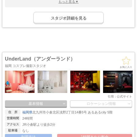
もっと見る▼
エーションでハイクオリティな作品が作れます。また、野外ロケもあり、アー
ケード街や神社・海辺など、屋外のロケーションもお楽しみいただけちゃいま
ゴージャス
ゴスロリ
中世
ホリゾント
す♪各種ロケーションに合わせた貸し出し小道具なども充実しており、機材レン
・優雅
・ゴシック
・クラシック
スタジオ詳細を見る
タルもご用意しております。シェアスタジオだからこそのリーズナブルさと多
吹き抜け
洋館
姫系・メルヘン
庭・ガーデン
彩なロケーションでコスパのいいコスプレ撮影スタジオとなっておりますの
・螺旋階段
ハウススタジオ
ロリータ
・庭園
で、ぜひ気軽に撮影にお越しください。
屋上
アイドル
猫足・バスタブ
廃墟・工場跡
・バルコニー
・ステージ
大正ロマン
牢獄・牢屋
和室・古民家
ヴィンテージ風
・昭和レトロ
カフェ
オフィス
病院・保健室
教室・学校
・レストラン
・社長室
UnderLand（アンダーランド）
キッチン
サイバー・SF
水撮影
クロマキー撮影
福岡 コスプレ撮影スタジオ
スタジオ
・近未来
お気に入り
コンクリ
自然光
海・ビーチ・川
スチームパンク
打ちっぱなし
プロジェクター
カラーパック
スモーク撮影
野外ロケ
撮影
引用：
公式サイト
基本情報
ロケーション情報
福岡県
北九州市小倉北区浅野2丁目14番5号 あるあるcity 5階
住 所
24時間
営業時間
JR小倉駅より徒歩2分
アクセス
なし
駐車場