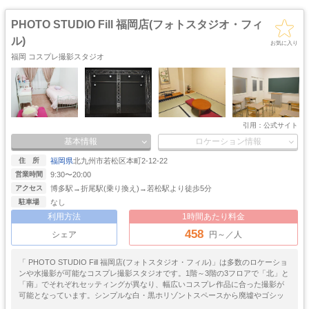
カフェ
オフィス
病院・保健室
教室・学校
・レストラン
・社長室
PHOTO STUDIO Fill 福岡店(フォトスタジオ・フィ
キッチン
サイバー・SF
水撮影
クロマキー撮影
ル)
スタジオ
・近未来
お気に入り
福岡 コスプレ撮影スタジオ
コンクリ
自然光
海・ビーチ・川
スチームパンク
打ちっぱなし
プロジェクター
カラーパック
スモーク撮影
野外ロケ
撮影
引用：
公式サイト
基本情報
ロケーション情報
福岡県
北九州市若松区本町2-12-22
住 所
9:30〜20:00
営業時間
博多駅→折尾駅(乗り換え)→若松駅より徒歩5分
アクセス
なし
駐車場
利用方法
1時間あたり料金
458
シェア
円～／人
「 PHOTO STUDIO Fill 福岡店(フォトスタジオ・フィル)」は多数のロケーショ
ンや水撮影が可能なコスプレ撮影スタジオです。1階～3階の3フロアで「北」と
「南」でそれぞれセッティングが異なり、幅広いコスプレ作品に合った撮影が
可能となっています。シンプルな白・黒ホリゾントスペースから廃墟やゴシッ
ク調、教室やアイドルステージ、和室などご用意しており、自分好みのシチュ