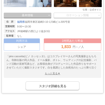
プロジェクター
カラーパック
スモーク撮影
野外ロケ
撮影
引用：
公式サイト
基本情報
ロケーション情報
福岡県
福岡市東区箱崎3-10-1川嶋ビル305号室
住 所
9:00〜19:30
営業時間
JR箱崎駅の西口より徒歩3分
アクセス
なし
駐車場
利用方法
1時間あたり料金
1,833
シェア
円～／人
「pino cassetta(ピノ カッセッタ)」はコスプレイヤーさんの写真撮影はもちろ
ん、寺師出版の同人作品、ドール撮影、ポトレ、ウェディングの記念撮影、バ
ンド活動の宣材写真など、お客様自身がプロデュースした作品作りをサポート
させていただく撮影スタジオです。白を基調とした自然光のたっぷり降り注ぐ
白部屋と、アンティークな家具・インテリアを配置した雰囲気あるお部屋の2部
もっと見る▼
屋構成となっており、10人くらいまでの小規模な撮影でご利用いただくのにぴ
ったりな撮影スタジオとなっております。また、季節に合わせて内装のカスタ
ゴージャス
ゴスロリ
中世
ホリゾント
マイズも行っているので、その時々で雰囲気のある世界観をお楽しみいただけ
・優雅
・ゴシック
・クラシック
スタジオ詳細を見る
ます♪また、ロールバック紙もご用意しており、白・黒+αそれぞれのホリゾント
吹き抜け
洋館
姫系・メルヘン
庭・ガーデン
撮影も可能となっており、雰囲気のあるお写真からシンプルなお写真まで幅広
・螺旋階段
ハウススタジオ
ロリータ
・庭園
く撮影できちゃいますよ♪スモークマシンの貸し出しもあり、手軽に本格的な作
屋上
アイドル
品作りができますので、ぜひお気軽にご利用ください！
猫足・バスタブ
廃墟・工場跡
・バルコニー
・ステージ
大正ロマン