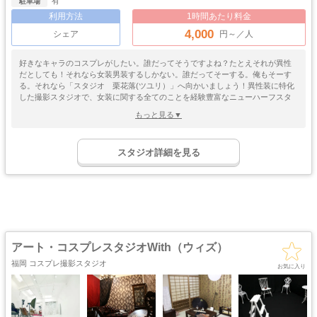
鎌倉のコスプレ撮影スタジオ
埼玉のコスプレ撮影スタジオ
有
駐車場
ら小倉方面(特快・1・22番)にご乗車ください。 西鉄バス 陣山バス停 下
利用方法
1時間あたり料金
川口のコスプレ撮影スタジオ
千葉のコスプレ撮影スタジオ
車後、約10ｍのすぐ側なので人目を気にすることはありません。 安心し
4,000
てご来店ください。 小倉からは、西鉄バス 黒崎行 1番(特快が便利）に
シェア
円～／人
愛知のコスプレ撮影スタジオ
名古屋のコスプレ撮影スタジオ
ご乗車ください。
長野のコスプレ撮影スタジオ
北海道のコスプレ撮影スタジオ
好きなキャラのコスプレがしたい。誰だってそうですよね？たとえそれが異性
だとしても！それなら女装男装するしかない。誰だってそーする。俺もそーす
札幌のコスプレ撮影スタジオ
石川のコスプレ撮影スタジオ
る。それなら「スタジオ 栗花落(ツユリ）」へ向かいましょう！異性装に特化
静岡のコスプレ撮影スタジオ
新潟のコスプレ撮影スタジオ
した撮影スタジオで、女装に関する全てのことを経験豊富なニューハーフスタ
ッフがプロデュースしてくれます！
栃木のコスプレ撮影スタジオ
兵庫のコスプレ撮影スタジオ
もっと見る▼
経験豊富な女装さんの技術の高さに驚くことでしょう！初めての女装でも安心
神戸のコスプレ撮影スタジオ
岡山のコスプレ撮影スタジオ
して利用できちゃいますよ！もちろん女装だけではなく男装もＯＫ！オールジ
ゴージャス
ゴスロリ
中世
ホリゾント
ェンダーで地用できます！少しでも興味を持った人は迷わず「スタジオ 栗花
・優雅
・ゴシック
・クラシック
広島のコスプレ撮影スタジオ
和歌山のコスプレ撮影スタジオ
スタジオ詳細を見る
落(ツユリ）」の公式ＨＰへきてきださい！抵抗なんてここにきたらきっとなく
吹き抜け
洋館
姫系・メルヘン
庭・ガーデン
なることでしょう！なりたい自分になりましょう！ようこそ・・・男の世界
佐賀のコスプレ撮影スタジオ
京都のコスプレ撮影スタジオ
・螺旋階段
ハウススタジオ
ロリータ
・庭園
へ・・・
屋上
アイドル
群馬のコスプレ撮影スタジオ
滋賀のコスプレ撮影スタジオ
猫足・バスタブ
廃墟・工場跡
・バルコニー
・ステージ
長崎のコスプレ撮影スタジオ
沖縄のコスプレ撮影スタジオ
大正ロマン
牢獄・牢屋
和室・古民家
ヴィンテージ風
・昭和レトロ
奈良のコスプレ撮影スタジオ
茨城のコスプレ撮影スタジオ
カフェ
オフィス
病院・保健室
教室・学校
青森のコスプレ撮影スタジオ
秋田のコスプレ撮影スタジオ
・レストラン
・社長室
アート・コスプレスタジオWith（ウィズ）
キッチン
サイバー・SF
福島のコスプレ撮影スタジオ
宮城のコスプレ撮影スタジオ
水撮影
クロマキー撮影
福岡 コスプレ撮影スタジオ
スタジオ
・近未来
お気に入り
岐阜のコスプレ撮影スタジオ
福井のコスプレ撮影スタジオ
コンクリ
自然光
海・ビーチ・川
スチームパンク
打ちっぱなし
山梨のコスプレ撮影スタジオ
熊本のコスプレ撮影スタジオ
プロジェクター
カラーパック
スモーク撮影
野外ロケ
宮崎のコスプレ撮影スタジオ
鹿児島のコスプレ撮影スタジオ
撮影