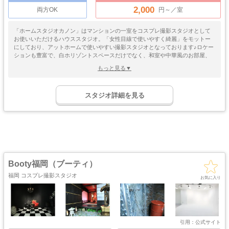
2,000
両方OK
円～／室
「ホームスタジオカノン」はマンションの一室をコスプレ撮影スタジオとして
お使いいただけるハウススタジオ。「女性目線で使いやすく綺麗」をモットー
にしており、アットホームで使いやすい撮影スタジオとなっております♪ロケー
ションも豊富で、白ホリゾントスペースだけでなく、和室や中華風のお部屋、
ガーリーなロリータ風洋館ベッドスペース、カフェスペースなど様々なシチュ
もっと見る▼
エーションに合わせたスペースをご用意！様々なシーンで撮影はできますが、
敷居が低くて使いやすいスタジオがウリなので、コスプレを始めたばかりで本
ゴージャス
ゴスロリ
中世
ホリゾント
格的な撮影スタジオは不安…という方にも是非ご利用いただきたいです♪コスプ
・優雅
・ゴシック
・クラシック
スタジオ詳細を見る
レ撮影だけでなく、ドールやポトレ、キッチンがあるのでオフ会やちょっとし
吹き抜け
洋館
姫系・メルヘン
庭・ガーデン
たパーティーなどにもお使いいただけますよ！アメニティやBGMを流せるスピ
・螺旋階段
ハウススタジオ
ロリータ
・庭園
ーカーなど、設備面も充実しており、何だったら撮影後にお風呂にも入れちゃ
屋上
アイドル
う！そんな使い勝手のいいコスプレ撮影スタジオとなっておりますので、ぜひ
猫足・バスタブ
廃墟・工場跡
・バルコニー
・ステージ
お気軽にご活用ください！
大正ロマン
牢獄・牢屋
和室・古民家
ヴィンテージ風
・昭和レトロ
カフェ
オフィス
病院・保健室
教室・学校
・レストラン
・社長室
Booty福岡（ブーティ）
キッチン
サイバー・SF
水撮影
クロマキー撮影
福岡 コスプレ撮影スタジオ
スタジオ
・近未来
お気に入り
コンクリ
自然光
海・ビーチ・川
スチームパンク
打ちっぱなし
プロジェクター
カラーパック
スモーク撮影
野外ロケ
撮影
引用：
公式サイト