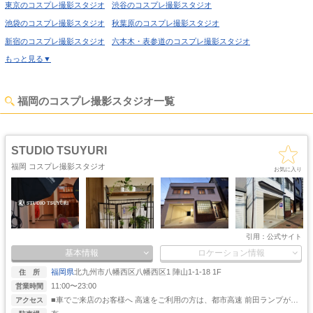
東京のコスプレ撮影スタジオ
渋谷のコスプレ撮影スタジオ
池袋のコスプレ撮影スタジオ
秋葉原のコスプレ撮影スタジオ
新宿のコスプレ撮影スタジオ
六本木・表参道のコスプレ撮影スタジオ
もっと見る▼
喜多見のコスプレ撮影スタジオ
経堂のコスプレ撮影スタジオ
高円寺のコスプレ撮影スタジオ
荻窪のコスプレ撮影スタジオ
西東京のコスプレ撮影スタジオ
高田馬場のコスプレ撮影スタジオ
福岡のコスプレ撮影スタジオ一覧
上野のコスプレ撮影スタジオ
錦糸町のコスプレ撮影スタジオ
日暮里のコスプレ撮影スタジオ
日本橋のコスプレ撮影スタジオ
STUDIO TSUYURI
飯田橋のコスプレ撮影スタジオ
北千住のコスプレ撮影スタジオ
福岡 コスプレ撮影スタジオ
世田谷のコスプレ撮影スタジオ
田園調布のコスプレ撮影スタジオ
お気に入り
蒲田のコスプレ撮影スタジオ
葛西のコスプレ撮影スタジオ
小岩のコスプレ撮影スタジオ
新木場のコスプレ撮影スタジオ
大阪のコスプレ撮影スタジオ
難波のコスプレ撮影スタジオ
引用：
公式サイト
梅田のコスプレ撮影スタジオ
西中島のコスプレ撮影スタジオ
基本情報
ロケーション情報
堺のコスプレ撮影スタジオ
福岡のコスプレ撮影スタジオ
福岡県
北九州市八幡西区八幡西区1 陣山1-1-18 1F
住 所
神奈川のコスプレ撮影スタジオ
横浜のコスプレ撮影スタジオ
11:00〜23:00
営業時間
川崎のコスプレ撮影スタジオ
相模原のコスプレ撮影スタジオ
■車でご来店のお客様へ 高速をご利用の方は、都市高速 前田ランプが便
アクセス
利です。 ■公的交通機関でご来店のお客様へ JR黒崎駅のバスセンターか