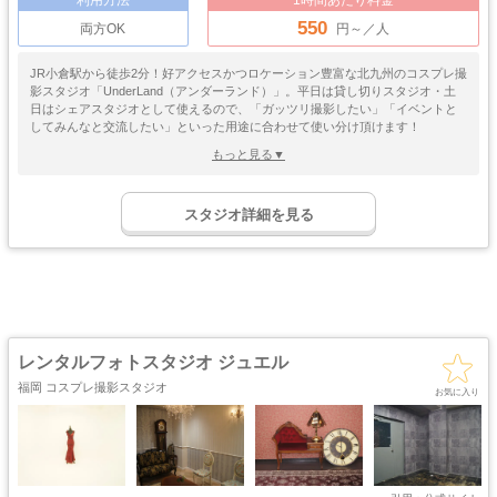
利用方法
1時間あたり料金
550
両方OK
円～／人
JR小倉駅から徒歩2分！好アクセスかつロケーション豊富な北九州のコスプレ撮
影スタジオ「UnderLand（アンダーランド）」。平日は貸し切りスタジオ・土
日はシェアスタジオとして使えるので、「ガッツリ撮影したい」「イベントと
してみんなと交流したい」といった用途に合わせて使い分け頂けます！
UnderLand（アンダーランド）の魅力は何といってもロケーションの豊富さ！
もっと見る▼
20種類以上の撮影スペースで、様々なシチュエーションを再現したコスプレ撮
影ができちゃいます♪白ホリ・黒ホリなどのシンプルスペース以外にも、洋館
ゴージャス
ゴスロリ
中世
ホリゾント
風・ライブステージ・白廃墟・和室など様々なセットをご用意しており、キャ
・優雅
・ゴシック
・クラシック
スタジオ詳細を見る
ラを問わず高クオリティな作品作りが可能！また、定期的に「あるコス」も開
吹き抜け
洋館
姫系・メルヘン
庭・ガーデン
催しており、イベントの側面でもにぎわっているので、交流会としてもお使い
・螺旋階段
ハウススタジオ
ロリータ
・庭園
いただけます♪土日はシェアならではのリーズナブルな価格で各ブースをご利用
屋上
アイドル
いただけますので、ぜひ一度ご利用くださいね！
猫足・バスタブ
廃墟・工場跡
・バルコニー
・ステージ
大正ロマン
牢獄・牢屋
和室・古民家
ヴィンテージ風
・昭和レトロ
カフェ
オフィス
病院・保健室
教室・学校
・レストラン
・社長室
レンタルフォトスタジオ ジュエル
キッチン
サイバー・SF
水撮影
クロマキー撮影
福岡 コスプレ撮影スタジオ
スタジオ
・近未来
お気に入り
コンクリ
自然光
海・ビーチ・川
スチームパンク
打ちっぱなし
プロジェクター
カラーパック
スモーク撮影
野外ロケ
撮影