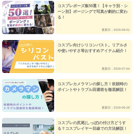
コスプレポーズ集50選！【キャラ別・シ
ーン別】ポージングで写真が劇的に変わ
る！
更新日：2026-08-01
コスプレ向けシリコンバスト。リアルさ
や使いやすさ等おすすめアイテム紹介！
更新日：2026-07-04
コスプレカメラマンの探し方！依頼時の
ポイントやトラブル回避術を徹底解説！
更新日：2026-06-28
コスプレの尻尾(しっぽ)の付け方どうす
る？コスプレイヤー目線での方法解説！