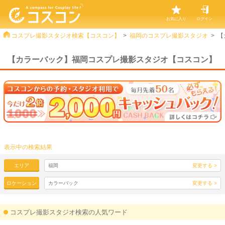
お気に入り
ログイン
コスプレ撮影スタジオ検索【コスコン】
福岡のコスプレ撮影スタジオ
【
【カラーバック】福岡コスプレ撮影スタジオ【コスコン】
表示中の検索結果
エリア
福岡
変更する >
ロケーション
カラーバック
変更する >
コスプレ撮影スタジオ検索の人気ワード