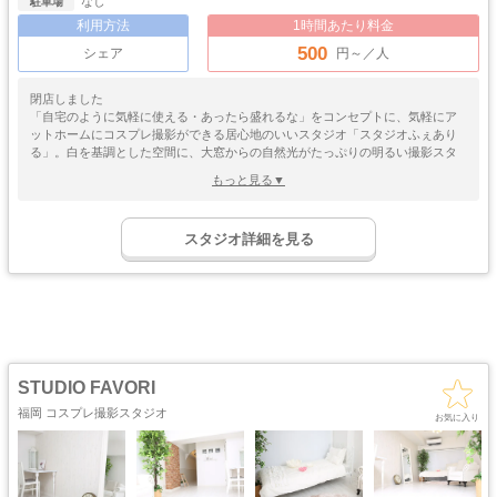
鎌倉のコスプレ撮影スタジオ
埼玉のコスプレ撮影スタジオ
なし
駐車場
利用方法
1時間あたり料金
川口のコスプレ撮影スタジオ
千葉のコスプレ撮影スタジオ
500
シェア
円～／人
愛知のコスプレ撮影スタジオ
名古屋のコスプレ撮影スタジオ
長野のコスプレ撮影スタジオ
北海道のコスプレ撮影スタジオ
閉店しました
「自宅のように気軽に使える・あったら盛れるな」をコンセプトに、気軽にア
札幌のコスプレ撮影スタジオ
石川のコスプレ撮影スタジオ
ットホームにコスプレ撮影ができる居心地のいいスタジオ「スタジオふぇあり
静岡のコスプレ撮影スタジオ
新潟のコスプレ撮影スタジオ
る」。白を基調とした空間に、大窓からの自然光がたっぷりの明るい撮影スタ
ジオとなっており、自然光好きなコスプレイヤーさんに人気のスタジオとなっ
栃木のコスプレ撮影スタジオ
兵庫のコスプレ撮影スタジオ
もっと見る▼
ております♪カメラマンさんとの本格的なコスプレ撮影はもちろん、自撮りもし
神戸のコスプレ撮影スタジオ
岡山のコスプレ撮影スタジオ
っかり盛れるのはうれしいですよね！また、白を基調としながらも、壁面や床
ゴージャス
ゴスロリ
中世
ホリゾント
のパネルを変更することで多彩なロケーション・シチュエーションを表現でき
・優雅
・ゴシック
・クラシック
広島のコスプレ撮影スタジオ
和歌山のコスプレ撮影スタジオ
スタジオ詳細を見る
る着せ替えスタジオとなっており、作品を限定せず様々なコスプレ撮影がお楽
吹き抜け
洋館
姫系・メルヘン
庭・ガーデン
しみいただけます。コスプレイヤーの方以外にも、モデルさんやグラドルの方
佐賀のコスプレ撮影スタジオ
京都のコスプレ撮影スタジオ
・螺旋階段
ハウススタジオ
ロリータ
・庭園
のご利用も大歓迎で、動画撮影・商品撮影などにもご利用いただけます。一人
屋上
アイドル
群馬のコスプレ撮影スタジオ
滋賀のコスプレ撮影スタジオ
あたり1時間500円ととてもリーズナブルにクオリティの高いコスプレ撮影が可
猫足・バスタブ
廃墟・工場跡
・バルコニー
・ステージ
能なのでぜひご活用ください♪
長崎のコスプレ撮影スタジオ
沖縄のコスプレ撮影スタジオ
大正ロマン
牢獄・牢屋
和室・古民家
ヴィンテージ風
・昭和レトロ
奈良のコスプレ撮影スタジオ
茨城のコスプレ撮影スタジオ
カフェ
オフィス
病院・保健室
教室・学校
青森のコスプレ撮影スタジオ
秋田のコスプレ撮影スタジオ
・レストラン
・社長室
STUDIO FAVORI
キッチン
サイバー・SF
福島のコスプレ撮影スタジオ
宮城のコスプレ撮影スタジオ
水撮影
クロマキー撮影
福岡 コスプレ撮影スタジオ
スタジオ
・近未来
お気に入り
岐阜のコスプレ撮影スタジオ
福井のコスプレ撮影スタジオ
コンクリ
自然光
海・ビーチ・川
スチームパンク
打ちっぱなし
山梨のコスプレ撮影スタジオ
熊本のコスプレ撮影スタジオ
プロジェクター
カラーパック
スモーク撮影
野外ロケ
宮崎のコスプレ撮影スタジオ
鹿児島のコスプレ撮影スタジオ
撮影