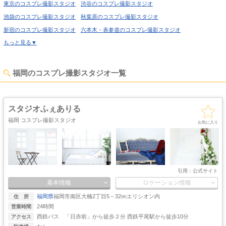
東京のコスプレ撮影スタジオ
渋谷のコスプレ撮影スタジオ
池袋のコスプレ撮影スタジオ
秋葉原のコスプレ撮影スタジオ
新宿のコスプレ撮影スタジオ
六本木・表参道のコスプレ撮影スタジオ
もっと見る▼
喜多見のコスプレ撮影スタジオ
経堂のコスプレ撮影スタジオ
高円寺のコスプレ撮影スタジオ
荻窪のコスプレ撮影スタジオ
西東京のコスプレ撮影スタジオ
高田馬場のコスプレ撮影スタジオ
福岡のコスプレ撮影スタジオ一覧
上野のコスプレ撮影スタジオ
錦糸町のコスプレ撮影スタジオ
日暮里のコスプレ撮影スタジオ
日本橋のコスプレ撮影スタジオ
スタジオふぇありる
飯田橋のコスプレ撮影スタジオ
北千住のコスプレ撮影スタジオ
福岡 コスプレ撮影スタジオ
世田谷のコスプレ撮影スタジオ
田園調布のコスプレ撮影スタジオ
お気に入り
蒲田のコスプレ撮影スタジオ
葛西のコスプレ撮影スタジオ
小岩のコスプレ撮影スタジオ
新木場のコスプレ撮影スタジオ
大阪のコスプレ撮影スタジオ
難波のコスプレ撮影スタジオ
引用：
公式サイト
梅田のコスプレ撮影スタジオ
西中島のコスプレ撮影スタジオ
基本情報
ロケーション情報
堺のコスプレ撮影スタジオ
福岡のコスプレ撮影スタジオ
福岡県
福岡市南区大楠2丁目5－32㈱エリシオン内
住 所
神奈川のコスプレ撮影スタジオ
横浜のコスプレ撮影スタジオ
24時間
営業時間
川崎のコスプレ撮影スタジオ
相模原のコスプレ撮影スタジオ
西鉄バス 「日赤前」から徒歩２分 西鉄平尾駅から徒歩10分
アクセス