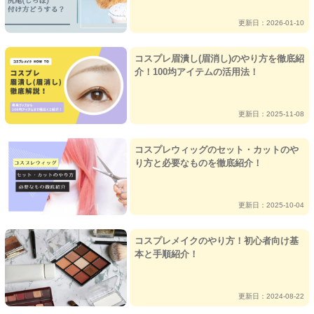
更新日：2026-01-10
コスプレ眉潰し(眉消し)のやり方を徹底紹
介！100均アイテムの活用法！
更新日：2025-11-08
コスプレウィッグのセット・カットのや
り方と必要なものを徹底紹介！
更新日：2025-10-04
コスプレメイクのやり方！初心者向け基
本と手順紹介！
更新日：2024-08-22