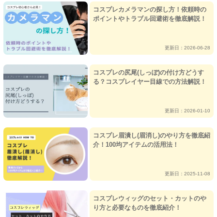
コスプレカメラマンの探し方！依頼時の
ポイントやトラブル回避術を徹底解説！
更新日：2026-06-28
コスプレの尻尾(しっぽ)の付け方どうす
る？コスプレイヤー目線での方法解説！
更新日：2026-01-10
コスプレ眉潰し(眉消し)のやり方を徹底紹
介！100均アイテムの活用法！
更新日：2025-11-08
コスプレウィッグのセット・カットのや
り方と必要なものを徹底紹介！