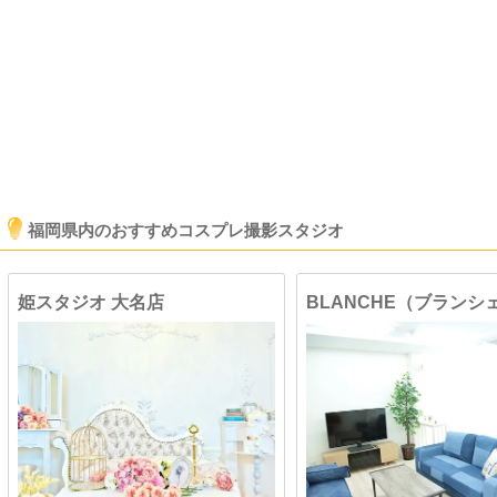
福岡県内のおすすめコスプレ撮影スタジオ
姫スタジオ 大名店
BLANCHE（ブランシ