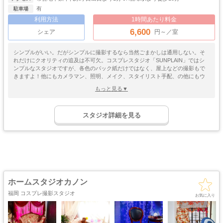
鎌倉のコスプレ撮影スタジオ
埼玉のコスプレ撮影スタジオ
有
駐車場
利用方法
1時間あたり料金
川口のコスプレ撮影スタジオ
千葉のコスプレ撮影スタジオ
6,600
シェア
円～／室
愛知のコスプレ撮影スタジオ
名古屋のコスプレ撮影スタジオ
長野のコスプレ撮影スタジオ
北海道のコスプレ撮影スタジオ
シンプルがいい。だがシンプルに撮影するなら当然ごまかしは通用しない。そ
れだけにクオリティの追及は不可欠。コスプレスタジオ「SUNPLAIN」ではシ
札幌のコスプレ撮影スタジオ
石川のコスプレ撮影スタジオ
ンプルなスタジオですが、各色のバック紙だけではなく、屋上などの撮影もで
静岡のコスプレ撮影スタジオ
新潟のコスプレ撮影スタジオ
きますよ！他にもカメラマン、照明、メイク、スタイリスト手配、の他にもウ
ィッグ作成や衣装作成などなど色々な相談に乗ってくれますので撮影のクオリ
栃木のコスプレ撮影スタジオ
兵庫のコスプレ撮影スタジオ
もっと見る▼
ティを突き詰めて追及したい人にはもってこいなスタジオです！アクセスもJR
神戸のコスプレ撮影スタジオ
岡山のコスプレ撮影スタジオ
吉塚駅より徒歩10分と行きやすいのも嬉しいですね。料金などの詳細は公式Ｈ
ゴージャス
ゴスロリ
中世
ホリゾント
Ｐをチェックしてみて下さいね！コスプレスタジオ「SUNPLAIN」でハイクオ
・優雅
・ゴシック
・クラシック
広島のコスプレ撮影スタジオ
和歌山のコスプレ撮影スタジオ
スタジオ詳細を見る
リティなコスプレ撮影を楽しんでください！
吹き抜け
洋館
姫系・メルヘン
庭・ガーデン
佐賀のコスプレ撮影スタジオ
京都のコスプレ撮影スタジオ
・螺旋階段
ハウススタジオ
ロリータ
・庭園
屋上
アイドル
群馬のコスプレ撮影スタジオ
滋賀のコスプレ撮影スタジオ
猫足・バスタブ
廃墟・工場跡
・バルコニー
・ステージ
長崎のコスプレ撮影スタジオ
沖縄のコスプレ撮影スタジオ
大正ロマン
牢獄・牢屋
和室・古民家
ヴィンテージ風
・昭和レトロ
奈良のコスプレ撮影スタジオ
茨城のコスプレ撮影スタジオ
カフェ
オフィス
病院・保健室
教室・学校
青森のコスプレ撮影スタジオ
秋田のコスプレ撮影スタジオ
・レストラン
・社長室
ホームスタジオカノン
キッチン
サイバー・SF
福島のコスプレ撮影スタジオ
宮城のコスプレ撮影スタジオ
水撮影
クロマキー撮影
福岡 コスプレ撮影スタジオ
スタジオ
・近未来
お気に入り
岐阜のコスプレ撮影スタジオ
福井のコスプレ撮影スタジオ
コンクリ
自然光
海・ビーチ・川
スチームパンク
打ちっぱなし
山梨のコスプレ撮影スタジオ
熊本のコスプレ撮影スタジオ