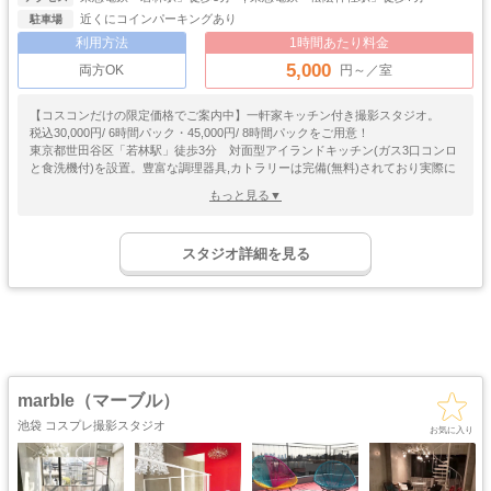
近くにコインパーキングあり
駐車場
利用方法
1時間あたり料金
5,000
両方OK
円～／室
【コスコンだけの限定価格でご案内中】一軒家キッチン付き撮影スタジオ。
税込30,000円/ 6時間パック・45,000円/ 8時間パックをご用意！
東京都世田谷区「若林駅」徒歩3分 対面型アイランドキッチン(ガス3口コンロ
と食洗機付)を設置。豊富な調理器具,カトラリーは完備(無料)されており実際に
料理ができます。発酵機能付きのオーブンはパンも作れます。
もっと見る▼
2Fのシャンデリア付き「猫足バスタブ」はお湯張りやシャワー完備。マジック
壁では磁石でマジックアイテムが自由に配置可能。洗濯乾燥機あり。
ゴージャス
ゴスロリ
中世
ホリゾント
ロマンチックなフレンチテイストを融合された空間。大きな2つの天窓からは十
・優雅
・ゴシック
・クラシック
スタジオ詳細を見る
分な自然光を取り込み、雨の日でも照明無しで撮影可能。
吹き抜け
洋館
姫系・メルヘン
庭・ガーデン
Wifi完備。同時録音可能がですので テレビやCM ,Web動画配信,PVなどの撮影以
・螺旋階段
ハウススタジオ
ロリータ
・庭園
外にコスプレ撮影や撮影会や個人撮影、ペット撮影,料理撮影、貸切パーティー
屋上
アイドル
利用としてもご利用頂けます。
猫足・バスタブ
廃墟・工場跡
・バルコニー
・ステージ
姉妹スタジオのスタジオピノコとスタジオデイジーもご覧ください。
大正ロマン
牢獄・牢屋
和室・古民家
ヴィンテージ風
・昭和レトロ
カフェ
オフィス
病院・保健室
教室・学校
・レストラン
・社長室
marble（マーブル）
キッチン
サイバー・SF
水撮影
クロマキー撮影
池袋 コスプレ撮影スタジオ
スタジオ
・近未来
お気に入り
コンクリ
自然光
海・ビーチ・川
スチームパンク
打ちっぱなし