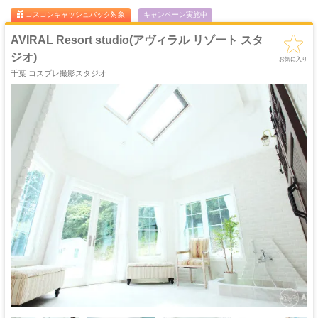
大正ロマン
牢獄・牢屋
和室・古民家
ヴィンテージ風
・昭和レトロ
コスコンキャッシュバック対象
キャンペーン実施中
カフェ
オフィス
病院・保健室
教室・学校
AVIRAL Resort studio(アヴィラル リゾート スタ
・レストラン
・社長室
・
ジオ)
キッチン
サイバー・SF
お気に入り
水撮影
クロマキー撮影
スタジオ
・近未来
千葉 コスプレ撮影スタジオ
コンクリ
自然光
海・ビーチ・川
スチームパンク
打ちっぱなし
プロジェクター
カラーパック
スモーク撮影
野外ロケ
カ
撮影