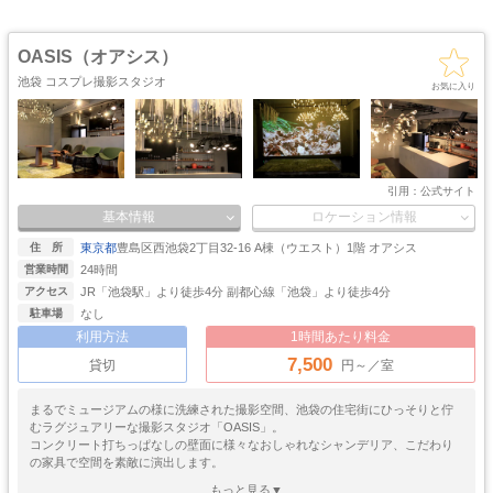
牢獄・牢屋
和室・古民家
ヴィンテージ風
・昭和レトロ
カフェ
オフィス
病院・保健室
教室・学校
・レストラン
・社長室
OASIS（オアシス）
キッチン
サイバー・SF
水撮影
クロマキー撮影
池袋 コスプレ撮影スタジオ
スタジオ
・近未来
お気に入り
コンクリ
自然光
海・ビーチ・川
スチームパンク
打ちっぱなし
プロジェクター
カラーパック
スモーク撮影
野外ロケ
撮影
引用：
公式サイト
基本情報
ロケーション情報
東京都
豊島区西池袋2丁目32-16 A棟（ウエスト）1階 オアシス
住 所
24時間
営業時間
JR「池袋駅」より徒歩4分 副都心線「池袋」より徒歩4分
アクセス
なし
駐車場
利用方法
1時間あたり料金
7,500
貸切
円～／室
まるでミュージアムの様に洗練された撮影空間、池袋の住宅街にひっそりと佇
むラグジュアリーな撮影スタジオ「OASIS」。
コンクリート打ちっぱなしの壁面に様々なおしゃれなシャンデリア、こだわり
の家具で空間を素敵に演出します。
広々とした撮影スペースに、アイランドキッチンも備え付けてあり、屋内以外
もっと見る▼