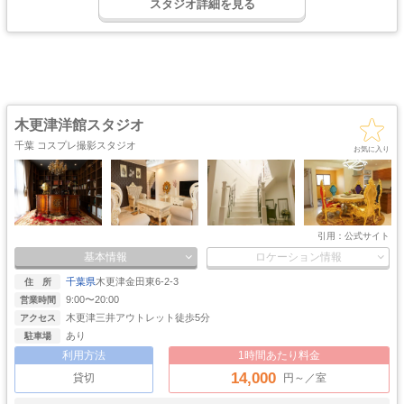
スタジオ詳細を見る
し！長時間のの撮影でもお安くなっているので学生さんでも嬉しい！動画撮影
吹き抜け
洋館
姫系・メルヘン
庭・ガーデン
も問題なくできるので廃工場に来たらアクションシーンも入れたくなりますね
・螺旋階段
ハウススタジオ
ロリータ
・庭園
ｗお問い合わせはメール・電話にて受け付けておりますので、まずは公式HPを
屋上
アイドル
チェックしてみてください！
猫足・バスタブ
廃墟・工場跡
・バルコニー
・ステージ
大正ロマン
牢獄・牢屋
和室・古民家
ヴィンテージ風
・昭和レトロ
カフェ
オフィス
病院・保健室
教室・学校
・レストラン
・社長室
木更津洋館スタジオ
キッチン
サイバー・SF
水撮影
クロマキー撮影
千葉 コスプレ撮影スタジオ
スタジオ
・近未来
お気に入り
コンクリ
自然光
海・ビーチ・川
スチームパンク
打ちっぱなし
プロジェクター
カラーパック
スモーク撮影
野外ロケ
撮影
引用：
公式サイト
基本情報
ロケーション情報
千葉県
木更津金田東6-2-3
住 所
9:00〜20:00
営業時間
木更津三井アウトレット徒歩5分
アクセス
あり
駐車場
利用方法
1時間あたり料金
14,000
貸切
円～／室