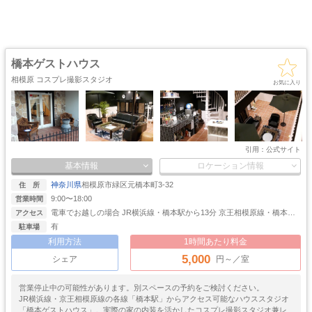
屋上
アイドル
猫足・バスタブ
廃墟・工場跡
・バルコニー
・ステージ
大正ロマン
牢獄・牢屋
和室・古民家
ヴィンテージ風
・昭和レトロ
カフェ
オフィス
病院・保健室
教室・学校
・レストラン
・社長室
橋本ゲストハウス
キッチン
サイバー・SF
水撮影
クロマキー撮影
相模原 コスプレ撮影スタジオ
スタジオ
・近未来
お気に入り
コンクリ
自然光
海・ビーチ・川
スチームパンク
打ちっぱなし
プロジェクター
カラーパック
スモーク撮影
野外ロケ
撮影
引用：
公式サイト
基本情報
ロケーション情報
神奈川県
相模原市緑区元橋本町3-32
住 所
9:00〜18:00
営業時間
電車でお越しの場合 JR横浜線・橋本駅から13分 京王相模原線・橋本駅
アクセス
から13分 お車でお越しの場合 八王子バイパス相原出口より２分
有
駐車場
利用方法
1時間あたり料金
5,000
シェア
円～／室
営業停止中の可能性があります。別スペースの予約をご検討ください。
JR横浜線・京王相模原線の各線「橋本駅」からアクセス可能なハウススタジオ
「橋本ゲストハウス」。実際の家の内装を活かしたコスプレ撮影スタジオ兼レ