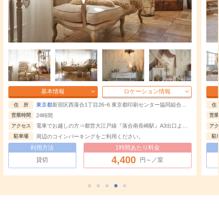
基本情報
ロケーション情報
東京都
文京区目白台3-16-1 松本ビル3F
住 所
住
24時間
営業時間
営業
東京メトロ有楽町線『護国寺駅』6番出口から徒歩8分JR『目白
アクセス
アク
駅』から[都営バス] 白61新宿駅⻄口方面乗車『目白台3丁目』下
周辺のコインパーキングをご利用下さい。
駐車場
駐
車徒歩1分
利用方法
1時間あたり料金
5,000
貸切
円～／室
ゴージャス
ゴスロリ
中世
ホリゾント
・優雅
・ゴシック
・クラシック
吹き抜け
洋館
姫系・メルヘン
庭・ガーデン
・螺旋階段
ハウススタジオ
ロリータ
・庭園
屋上
アイドル
猫足・バスタブ
廃墟・工場跡
猫
・バルコニー
・ステージ