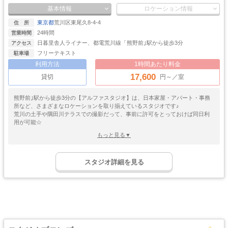
基本情報
ロケーション情報
東京都
荒川区東尾久8-4-4
住 所
24時間
営業時間
日暮里舎人ライナー、都電荒川線「熊野前｣駅から徒歩3分
アクセス
フリーテキスト
駐車場
利用方法
1時間あたり料金
17,600
貸切
円～／室
熊野前｣駅から徒歩3分の【アルファスタジオ】は、日本家屋・アパート・事務
所など、さまざまなロケーションを取り揃えているスタジオです♪
荒川の土手や隅田川テラスでの撮影だって、事前に許可をとっておけば同日利
用が可能☆
写真だけでなく、動画・CM・ドラマ撮影などにも対応できるスタジオですよ！
もっと見る▼
気になる母屋スタジオは、なんと1950年築の日本家屋◎
外観、畳間、庭、木風呂など、どこから撮影しても映えることをお約束します♪
ゴージャス
ゴスロリ
中世
ホリゾント
また、和室アパート・洋風アパート・マンション風といったバリエーション豊
・優雅
・ゴシック
・クラシック
スタジオ詳細を見る
かな部屋から、事務所・社長室・教室風の作りこみが可能なフロアもご用意！
吹き抜け
洋館
姫系・メルヘン
庭・ガーデン
よくある日常風景のような撮影にはピッタリです♪
・螺旋階段
ハウススタジオ
ロリータ
・庭園
気になる利用可能時間帯は…なんと24時間OK！
屋上
アイドル
「朝日が入る瞬間から撮りたい」「夕暮れのロケーションを楽しみたい」な
猫足・バスタブ
廃墟・工場跡
・バルコニー
・ステージ
ど、あなたの希望にお応えしちゃいます☆
大正ロマン
スタジオ内観や間取り、広さなどはサイトで確認できるので、是非チェックし
牢獄・牢屋
和室・古民家
ヴィンテージ風
・昭和レトロ
てみてくださいね！
カフェ
オフィス
病院・保健室
教室・学校
・レストラン
・社長室