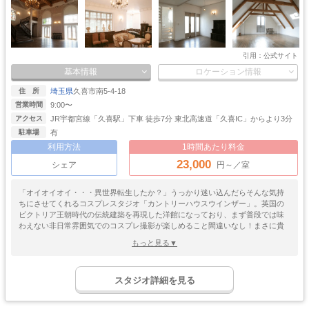
コンクリ
自然光
海・ビーチ・川
スチームパンク
打ちっぱなし
プロジェクター
カラーパック
スモーク撮影
野外ロケ
撮影
引用：
公式サイト
基本情報
ロケーション情報
埼玉県
久喜市南5-4-18
住 所
9:00〜
営業時間
JR宇都宮線「久喜駅」下車 徒歩7分 東北高速道「久喜IC」からより3分
アクセス
有
駐車場
利用方法
1時間あたり料金
23,000
シェア
円～／室
「オイオイオイ・・・異世界転生したか？」うっかり迷い込んだらそんな気持
ちにさせてくれるコスプレスタジオ「カントリーハウスウインザー」。英国の
ビクトリア王朝時代の伝統建築を再現した洋館になっており、まず普段では味
わえない非日常雰囲気でのコスプレ撮影が楽しめること間違いなし！まさに貴
族気分！ワイン片手に1階メインホールを歩いてるだけで一日楽しめそうｗもち
もっと見る▼
ろんリビングやバルコニーなど撮影場所は盛りだくさんで、全てが洋館の雰囲
気がありつつソファやステンドグラスなどの小物も抜かりなし！映画、ドラ
ゴージャス
ゴスロリ
中世
ホリゾント
マ、PVなど映像撮影、雑誌、アパレルなど写真撮影のスタジオとしてのご利用
・優雅
・ゴシック
・クラシック
スタジオ詳細を見る
や、持ち込みのパーティーのご利用も可能になっております！内容が多すぎて
吹き抜け
洋館
姫系・メルヘン
庭・ガーデン
紹介しきれませんので、外観やスタジオの詳しい写真などは公式ＨＰにたくさ
・螺旋階段
ハウススタジオ
ロリータ
・庭園
ん載ってます！ぜひチェックしてみてください！