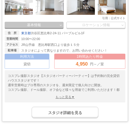
打ちっぱなし
プロジェクター
カラーパック
スモーク撮影
野外ロケ
撮影
引用：
公式サイト
基本情報
ロケーション情報
東京都
渋谷区恵比寿2-24-11 パープルビル1F
住 所
10:00〜22:00
営業時間
JR山手線 恵比寿駅西口より徒歩１５分
アクセス
スタジオによって異なりますので、お問い合わせください！
駐車場
利用方法
1時間あたり料金
4,950
貸切
円～／室
コスプレ撮影スタジオ【スタジオパーティーパーティー】は予約制の完全貸切
ハウススタジオです！
通常営業時はプロ専用のスタジオを、週末限定で個人向けに開放。
コスプレ撮影、ドール撮影、オフ会など様々な用途でご利用いただけます！都
内三か所《恵比寿》《学芸大学》《西麻布》で展開中！
もっと見る▼
恵比寿は広々としたフロア、キッチンスペース、大きな窓から差し込む自然光
が魅力なスタジオ。
ゴージャス
ゴスロリ
中世
ホリゾント
学芸大学はおしゃれなキッチンスペースに、日常撮影にぴったしのフローリン
・優雅
・ゴシック
・クラシック
スタジオ詳細を見る
グエリアがあります。
吹き抜け
洋館
姫系・メルヘン
庭・ガーデン
西麻布は自然光が差し込むモルタル・フローリングエリアと雰囲気が異なるス
・螺旋階段
ハウススタジオ
ロリータ
・庭園
ペースがあり、ドール撮影やファッション雑誌のような撮影にオススメです！
屋上
アイドル
完全貸し切りの広めなスタジオなので、大型併せなどにもご利用いただけま
猫足・バスタブ
廃墟・工場跡
・バルコニー
・ステージ