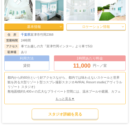
基本情報
ロケーション情報
千葉県
富津市竹岡2368
住 所
24時間
営業時間
車でお越しの方『富津竹岡インター』より車で5分
アクセス
あり
駐車場
利用方法
1時間あたり料金
11,000
貸切
円～／室
都内から約60分という好アクセスながら、都内では味わえないスケールと世界
観を誇る大型リゾート型コスプレ撮影スタジオAVIRAL Resort studio(アヴィラル
リゾート スタジオ)
敷地面積約5,400㎡の広大なプライベート空間には、温水プールや庭園、カフェ
テラス、ウッドデッキ、バルコニーなど屋内外に多彩なシチュエーションが点
もっと見る▼
在。
南欧風やアメリカンリゾート、ナチュラル、インダストリアル、ロココ調、プリ
ゴージャス
ゴスロリ
中世
ホリゾント
ンセス風など、作品やキャラクター設定に合わせた撮影が一か所で叶います。
・優雅
・ゴシック
・クラシック
スタジオ詳細を見る
吹き抜け
洋館
姫系・メルヘン
庭・ガーデン
屋内スペースも充実しており、メルヘンで可愛らしい空間から、白とウッドを基
・螺旋階段
ハウススタジオ
ロリータ
・庭園
調としたナチュラルな部屋、重厚感のあるラグジュアリーなホールまで、テイス
屋上
アイドル
トの異なる背景を自由に使い分けることが可能。
猫足・バスタブ
廃墟・工場跡