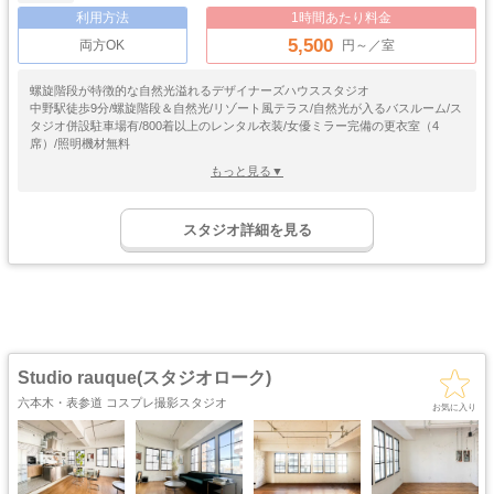
利用方法
1時間あたり料金
5,500
両方OK
円～／室
螺旋階段が特徴的な自然光溢れるデザイナーズハウススタジオ
中野駅徒歩9分/螺旋階段＆自然光/リゾート風テラス/自然光が入るバスルーム/ス
タジオ併設駐車場有/800着以上のレンタル衣装/女優ミラー完備の更衣室（4
席）/照明機材無料
スタジオ一棟貸切/個人・同人・商用一律料金/撮影会開催歓迎
もっと見る▼
ゴージャス
ゴスロリ
中世
ホリゾント
・優雅
・ゴシック
・クラシック
スタジオ詳細を見る
吹き抜け
洋館
姫系・メルヘン
庭・ガーデン
・螺旋階段
ハウススタジオ
ロリータ
・庭園
屋上
アイドル
猫足・バスタブ
廃墟・工場跡
・バルコニー
・ステージ
大正ロマン
牢獄・牢屋
和室・古民家
ヴィンテージ風
・昭和レトロ
カフェ
オフィス
病院・保健室
教室・学校
・レストラン
・社長室
Studio rauque(スタジオローク)
キッチン
サイバー・SF
水撮影
クロマキー撮影
六本木・表参道 コスプレ撮影スタジオ
スタジオ
・近未来
お気に入り
コンクリ
自然光
海・ビーチ・川
スチームパンク
打ちっぱなし
プロジェクター
カラーパック
スモーク撮影
野外ロケ
撮影