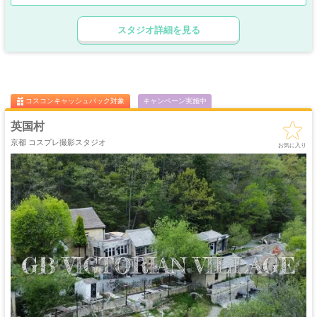
R仕様の白ホリやレンガ壁面などもあるので、様々なシーン撮影が可能です。
ゴージャス
ゴスロリ
中世
ホリゾント
使いやすいロケーションになっているので、コスプレ撮影はもちろん、ポートレ
・優雅
・ゴシック
・クラシック
スタジオ詳細を見る
ート撮影や宣材・モデル写真の撮影にも◎
吹き抜け
洋館
姫系・メルヘン
庭・ガーデン
4時間以上のご利用で更にお得にご利用でき、コスパも抜群の撮影スタジオとな
・螺旋階段
ハウススタジオ
ロリータ
・庭園
っておりますので、ぜひお気軽にご利用ください。
屋上
アイドル
猫足・バスタブ
廃墟・工場跡
・バルコニー
・ステージ
大正ロマン
牢獄・牢屋
和室・古民家
ヴィンテージ風
・昭和レトロ
コスコンキャッシュバック対象
キャンペーン実施中
カフェ
オフィス
病院・保健室
教室・学校
・レストラン
・社長室
英国村
キッチン
サイバー・SF
水撮影
クロマキー撮影
京都 コスプレ撮影スタジオ
スタジオ
・近未来
お気に入り
コンクリ
自然光
海・ビーチ・川
スチームパンク
打ちっぱなし
プロジェクター
カラーパック
スモーク撮影
野外ロケ
撮影