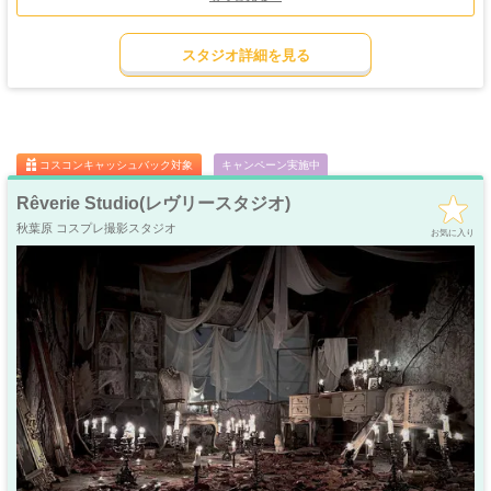
撮影ロケーションとしてはとても貴重なライトアップ可能なメリーゴーランドと
馬車があり、空を使った開放的な構図で夕景や夜景でのロマンティックなシーン
ゴージャス
ゴスロリ
中世
ホリゾント
撮影が可能な「ルーフコロル」
・優雅
・ゴシック
・クラシック
スタジオ詳細を見る
高クオリティなロケーションが充実でコスプレ撮影は勿論、創作やポートレー
吹き抜け
洋館
姫系・メルヘン
庭・ガーデン
ト・モデル撮影からウエディングフォト等、幅広い用途でご活用いただけます。
・螺旋階段
ハウススタジオ
ロリータ
・庭園
商用撮影やムービー撮影も可能なので、写真集撮影やPV/MV撮影などの本格的な
屋上
アイドル
ヴィジュアルづくりにもピッタリですよ。
猫足・バスタブ
廃墟・工場跡
・バルコニー
・ステージ
同じ建物内にある為、併用利用することで複数のシーンを一度に撮影することも
大正ロマン
可能です。
牢獄・牢屋
和室・古民家
ヴィンテージ風
・昭和レトロ
（特に屋上の「ルーフコロル」はお荷物置き場や広い更衣室として「ルームロ
コスコンキャッシュバック対象
キャンペーン実施中
サ」や「ルームプルム」と一緒にご予約いただくことを推奨しております）
カフェ
オフィス
病院・保健室
教室・学校
・レストラン
・社長室
また、期間限定でのロケーション装飾やシェア利用イベントなども随時開催中！
Rêverie Studio(レヴリースタジオ)
ご利用についてはお問い合わせフォームよりお気軽にご連絡ください。
キッチン
サイバー・SF
水撮影
クロマキー撮影
秋葉原 コスプレ撮影スタジオ
スタジオ
・近未来
お気に入り
コンクリ
自然光
海・ビーチ・川
スチームパンク
打ちっぱなし
プロジェクター
カラーパック
スモーク撮影
野外ロケ
撮影