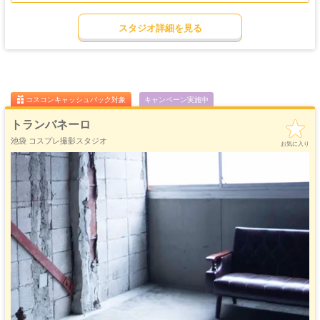
ットから、自然光を活かした撮影まで、あらゆるシチュエーションに対応可能で
ゴージャス
ゴスロリ
中世
ホリゾント
す。車両乗り入れOKなので、車やバイクと一緒の撮影や大型機材の搬入もスム
・優雅
・ゴシック
・クラシック
スタジオ詳細を見る
ーズ。アクション系、SF系、ダークファンタジー系の撮影には特におすすめで
吹き抜け
洋館
姫系・メルヘン
庭・ガーデン
す。
・螺旋階段
ハウススタジオ
ロリータ
・庭園
照明機材の持ち込み・使用自由度も高く、陰影を活かしたドラマチックな演出が
屋上
アイドル
可能。椅子・テーブル・ホワイトボードなどの備品も揃っており、現代風の学
猫足・バスタブ
廃墟・工場跡
・バルコニー
・ステージ
園・オフィスシーンの再現にも対応。さらに控室が2部屋あるため、着替えやメ
大正ロマン
イク、お支度にも安心です。
牢獄・牢屋
和室・古民家
ヴィンテージ風
・昭和レトロ
ペット同伴可なので、動物と一緒の撮影やポートレート撮影にも◎
コスコンキャッシュバック対象
キャンペーン実施中
駐車場も完備しており、遠方からのアクセスにも便利です。日中であれば演奏シ
カフェ
オフィス
病院・保健室
教室・学校
・レストラン
・社長室
ーンも音量に応じて可能（※ドラムは完全消音必須）。
トランバネーロ
ご利用については、お問い合わせフォームよりお気軽にご相談ください。
キッチン
サイバー・SF
水撮影
クロマキー撮影
池袋 コスプレ撮影スタジオ
スタジオ
・近未来
お気に入り
コスコン特別キャンペーン開催中！
コンクリ
自然光
海・ビーチ・川
スチームパンク
打ちっぱなし
プロジェクター
カラーパック
スモーク撮影
野外ロケ
WEB予約はこちらより割引あり
撮影
スペースF
https://spacemarket.com/p/q0UzwLDaz1WKntff
スペースD
https://spacemarket.com/p/AWla7_hOjHPzNHRt
スペースC
https://spacemarket.com/p/y7Hxh9pFqQ6RwnDZ
スペースB(控室)
https://spacemarket.com/p/der9Dd1k_fLYYLEC
スペースA
https://spacemarket.com/p/1TnidjT7TFNrDdv0