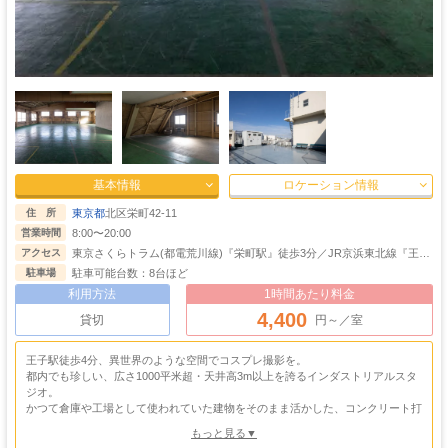
基本情報
ロケーション情報
東京都
北区栄町42-11
住 所
8:00〜20:00
営業時間
東京さくらトラム(都電荒川線)『栄町駅』徒歩3分／JR京浜東北線『王子
アクセス
駅』徒歩4分／東京メトロ南北線『王子駅』徒歩5分
駐車可能台数：8台ほど
駐車場
利用方法
1時間あたり料金
4,400
貸切
円～／室
王子駅徒歩4分、異世界のような空間でコスプレ撮影を。
都内でも珍しい、広さ1000平米超・天井高3m以上を誇るインダストリアルスタ
ジオ。
かつて倉庫や工場として使われていた建物をそのまま活かした、コンクリート打
ちっぱなしの壁面や無骨な鉄骨構造が、終末世界のような雰囲気を演出します。
もっと見る▼
広々とした屋内空間はもちろん、屋上スペースも完備。都市感や退廃感のあるカ