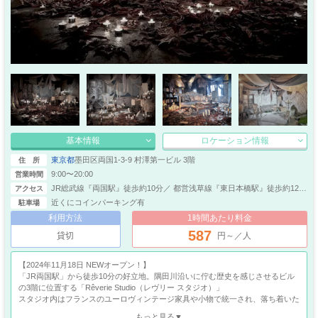
基本情報
ロケーション情報
東京都
墨田区両国1-3-9 村澤第一ビル 3階
住 所
9:00〜20:00
営業時間
JR総武線『両国駅』徒歩約10分／ 都営浅草線『東日本橋駅』徒歩約12分
アクセス
／ 都営新宿線『馬喰横山駅』徒歩約15分
近くにコインパーキング有
駐車場
利用方法
1時間あたり料金
587
貸切
円～／人
【2024年11月18日 NEWオープン！】
「JR両国駅」から徒歩10分の好立地。隅田川沿いに佇む歴史を感じさせるビル
の3階に位置する「Rêverie Studio（レヴリー スタジオ）」
スタジオ内はフランスのユーロヴィンテージ家具や小物で統一され、落ち着いた
雰囲気の中にも独自の世界観に。
もっと見る▼