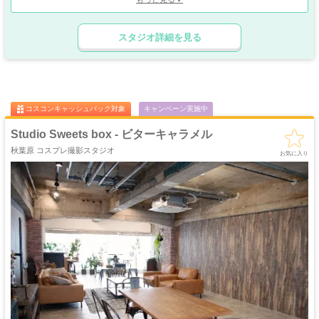
全て大判600角総タイル張り。空間ごとに選べるよう2人掛けアンティークベン
チやチャーチチェア、グレーのヴィンテージチェア、アルミニウムネイビーチェ
ゴージャス
ゴスロリ
中世
ホリゾント
アを用意。アーティフィシャルフラワーを贅沢に使用したスワッグは当スタジオ
・優雅
・ゴシック
・クラシック
スタジオ詳細を見る
だけで使える完全オリジナルです。
吹き抜け
洋館
姫系・メルヘン
庭・ガーデン
また、屋内だけでなく、外階段での無機質な背景も使えます。
・螺旋階段
ハウススタジオ
ロリータ
・庭園
そして、プロのかたにも十分ご納得いただける機材を全て揃えました。撮影機
屋上
アイドル
材、納得の設備はもちろん全て無料で使用可能です。
猫足・バスタブ
廃墟・工場跡
・バルコニー
・ステージ
ここだけにしか撮れない世界があります。カメラ一台だけでお越しください。
大正ロマン
牢獄・牢屋
和室・古民家
ヴィンテージ風
・昭和レトロ
コスコンキャッシュバック対象
キャンペーン実施中
カフェ
オフィス
病院・保健室
教室・学校
・レストラン
・社長室
Studio Sweets box - ビターキャラメル
キッチン
サイバー・SF
水撮影
クロマキー撮影
秋葉原 コスプレ撮影スタジオ
スタジオ
・近未来
お気に入り
コンクリ
自然光
海・ビーチ・川
スチームパンク
打ちっぱなし
プロジェクター
カラーパック
スモーク撮影
野外ロケ
撮影