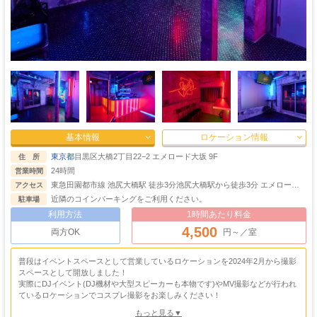
白いワードローブがバランスを取りながら、シックで上品なアクセントを加え、
空間に奥行きを生み出します。
赤と白の薔薇が配置され、情熱的でありながら繊細な雰囲気を漂わせるブースで
す。
基本情報
ロケーション情報
東京都
目黒区大橋2丁目22−2 エメロード大坂 9F
住 所
24時間
営業時間
東急田園都市線 池尻大橋駅 徒歩3分池尻大橋駅から徒歩3分 エメロード
アクセス
大坂9F(エレベーターで8F→階段から9F)
近隣のコインパーキングをご利用ください。
駐車場
利用方法
1時間あたり料金
4,500
両方OK
円～／室
普段はイベントスペースとして営業しているロケーションを2024年2月から撮影
スペースとして開放しました！
実際にDJイベント(DJ機材や大型スピーカーも本物です)やMV撮影などが行われ
ているロケーションでコスプレ撮影をお楽しみください！
コンクリ打ちっぱなしのインダストリアルな空間にネオンのサイバーパンク空
もっと見る▼