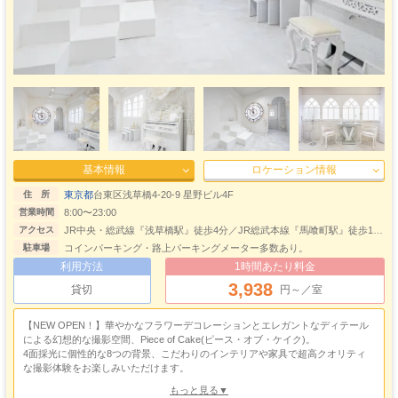
基本情報
ロケーション情報
東京都
台東区浅草橋4-20-9 星野ビル4F
住 所
8:00〜23:00
営業時間
JR中央・総武線『浅草橋駅』徒歩4分／JR総武本線『馬喰町駅』徒歩11
アクセス
分／都営新宿線『岩本町駅』徒歩15分／JR山手線『秋葉原駅』徒歩15分
コインパーキング・路上パーキングメーター多数あり。
駐車場
／都営大江戸線『蔵前駅』徒歩15分／東京メトロ日比谷線『小伝馬町
利用方法
1時間あたり料金
駅』徒歩17分／東京メトロ銀座線『末広町駅』徒歩20分
3,938
貸切
円～／室
【NEW OPEN！】華やかなフラワーデコレーションとエレガントなディテール
による幻想的な撮影空間、Piece of Cake(ピース・オブ・ケイク)。
4面採光に個性的な8つの背景、こだわりのインテリアや家具で超高クオリティ
な撮影体験をお楽しみいただけます。
花に彩られた巨大ケーキにデザイナーが手掛けた時計台のインスタレーション、
もっと見る▼
インパクト抜群！当スタジオ目玉の黒漆喰壁の巨大バタフライオブジェetc…映