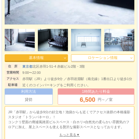
屋上
https://spacemarket.com/p/lbk9bWKqJ79vSYmG
基本情報
ロケーション情報
東京都
北区赤羽1-51-4 赤銀ビル2階・3階
住 所
9:00〜22:00
営業時間
赤羽駅（JR）より徒歩9分 ／赤羽岩淵駅（南北線）1番出口より徒歩1分
アクセス
近くのコインパーキングをご利用ください。
駐車場
利用方法
1時間あたり料金
6,500
貸切
円～／室
JR「赤羽駅」から徒歩9分の好立地！池袋からも近くでアクセス抜群の本格撮影
スタジオ「トランバネーロ」！
コンクリ壁面の廃墟風雑居ビルスペース・白ホリ×自然光の柔らかい雰囲気のフ
ロアに加え、屋上スペースも使える贅沢な撮影スペースとなっております。
何といってもありがたいのが既定の料金で全フロア撮影に使えるコスパの良さ！
もっと見る▼
6時間プランや1日プランで利用すれば超お得に高クオリティな撮影をお楽しみ