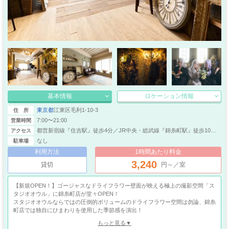
基本情報
ロケーション情報
東京都
江東区毛利1-10-3
住 所
7:00〜21:00
営業時間
都営新宿線『住吉駅』徒歩4分／JR中央・総武線『錦糸町駅』徒歩10分
アクセス
／JR中央・総武線『亀戸駅』徒歩20分
なし
駐車場
利用方法
1時間あたり料金
3,240
貸切
円～／室
【新規OPEN！】ゴージャスなドライフラワー壁面が映える極上の撮影空間「ス
タジオオウル」に錦糸町店が堂々OPEN！
スタジオオウルならではの圧倒的ボリュームのドライフラワー空間は勿論、錦糸
町店では独自にひまわりを使用した季節感を演出！
暖色灯とホワイト・ブラウンの世界観で撮影シーンで汎用性の高いアンティーク
もっと見る▼
感に加え、ここならではの郷愁感も表現されています。