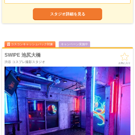
多彩な椅子を自由に配置できるため、シーンに合わせた演出を細かく調整するこ
ゴージャス
ゴスロリ
中世
ホリゾント
とができますよ。
・優雅
・ゴシック
・クラシック
スタジオ詳細を見る
個人・商用を問わず一律料金で利用できるため、幅広い用途に対応可能です。
吹き抜け
洋館
姫系・メルヘン
庭・ガーデン
・螺旋階段
ハウススタジオ
ロリータ
・庭園
【天使の休息場】
屋上
アイドル
柔らかな光が包み込む、純白を基調とした幻想的な空間です。
猫足・バスタブ
廃墟・工場跡
・バルコニー
・ステージ
アーチ窓から降り注ぐ光が白いカーテンを優しく揺らし、まるで天使が舞い降り
大正ロマン
るかのような静寂と安らぎを感じられます。
牢獄・牢屋
和室・古民家
ヴィンテージ風
・昭和レトロ
ローマ柱が佇むその景色は、まるで古典絵画のような優雅さを演出し、クラシッ
コスコンキャッシュバック対象
キャンペーン実施中
クな白いソファが雲の上の寝台のような神秘的な雰囲気を醸し出します。
カフェ
オフィス
病院・保健室
教室・学校
・レストラン
・社長室
SWIPE 池尻大橋
【闇夜の囁き】
キッチン
サイバー・SF
水撮影
クロマキー撮影
渋谷 コスプレ撮影スタジオ
スタジオ
・近未来
ゴシックとクラシカルが融合した漆黒の世界。
お気に入り
重厚感のあるクラシックな二人掛けソファを中央に配置し、黒い燭台が並ぶこと
コンクリ
自然光
海・ビーチ・川
スチームパンク
で、ミステリアスでドラマチックな雰囲気を演出します。
打ちっぱなし
教会を思わせる3枚の窓から差し込む光と影のコントラストが、洗練された美し
プロジェクター
カラーパック
スモーク撮影
野外ロケ
さを際立たせます。
撮影
ゴシックファッションやダークテイストのポートレート撮影、アート作品のよう
な演出が求められるシーンにも適しています。
独特の世界観を活かし、他では撮影できない特別なビジュアルを生み出すことが
できる空間です。
【薔薇の歌声】
情熱とエレガンスが交差する深紅の空間。
赤い壁に囲まれたこの空間は、まるで舞台の一幕のようにドラマチックな雰囲気
を醸し出します。
深紅の扇形ソファは、薔薇の花びらが広がるような優雅なシルエットを描き、洗
練された美しさを演出します。