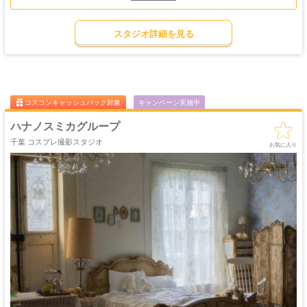
カンファレンスルームの他にもロケーションが豊富なので、様々なコスプレジャ
ンルにも◎。
ゴージャス
ゴスロリ
中世
ホリゾント
重厚感ある内装や広々とした廊下・レトロな階段や外観など、撮影映えするスポ
・優雅
・ゴシック
・クラシック
スタジオ詳細を見る
ットが多数あり、通常の撮影スタジオとは一味違った魅力を持っています。
吹き抜け
洋館
姫系・メルヘン
庭・ガーデン
また、設営から撤収までをビル側が対応しますので、気軽に撮影をお楽しみいた
・螺旋階段
ハウススタジオ
ロリータ
・庭園
だけますよ。
屋上
アイドル
イベントや展示との併用も可能で、グループ撮影やロケーションフォトにも最適
猫足・バスタブ
廃墟・工場跡
・バルコニー
・ステージ
なので、歴史ある空間で、あなただけの特別な一枚をぜひ残してください。
大正ロマン
牢獄・牢屋
和室・古民家
ヴィンテージ風
・昭和レトロ
コスコンキャッシュバック対象
キャンペーン実施中
カフェ
オフィス
病院・保健室
教室・学校
・レストラン
・社長室
ハナノスミカグループ
キッチン
サイバー・SF
水撮影
クロマキー撮影
千葉 コスプレ撮影スタジオ
スタジオ
・近未来
お気に入り
コンクリ
自然光
海・ビーチ・川
スチームパンク
打ちっぱなし
プロジェクター
カラーパック
スモーク撮影
野外ロケ
撮影