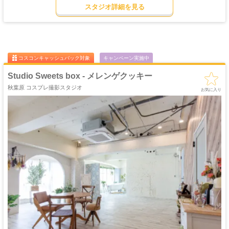
スタジオ詳細を見る
吹き抜け
洋館
姫系・メルヘン
庭・ガーデン
・螺旋階段
ハウススタジオ
ロリータ
・庭園
屋上
アイドル
猫足・バスタブ
廃墟・工場跡
・バルコニー
・ステージ
大正ロマン
牢獄・牢屋
和室・古民家
ヴィンテージ風
・昭和レトロ
コスコンキャッシュバック対象
キャンペーン実施中
カフェ
オフィス
病院・保健室
教室・学校
・レストラン
・社長室
Studio Sweets box - メレンゲクッキー
キッチン
サイバー・SF
水撮影
クロマキー撮影
秋葉原 コスプレ撮影スタジオ
スタジオ
・近未来
お気に入り
コンクリ
自然光
海・ビーチ・川
スチームパンク
打ちっぱなし
プロジェクター
カラーパック
スモーク撮影
野外ロケ
撮影