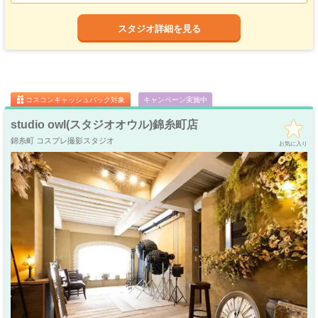
いただけますよ♪
ゴージャス
ゴスロリ
中世
ホリゾント
赤羽は近隣の県からも来やすいエリアなので、個人撮影以外にもグループでのコ
・優雅
・ゴシック
・クラシック
スタジオ詳細を見る
スプレ併せなどにも是非ご活用ください。
吹き抜け
洋館
姫系・メルヘン
庭・ガーデン
スチール撮影・動画撮影はもちろんの事、展示会などのレンタルスペースとして
・螺旋階段
ハウススタジオ
ロリータ
・庭園
もご活用頂けます。
屋上
アイドル
12/28までのキャンペーン実施中なのでお気軽にお問い合わせください♪
猫足・バスタブ
廃墟・工場跡
・バルコニー
・ステージ
大正ロマン
牢獄・牢屋
和室・古民家
ヴィンテージ風
・昭和レトロ
コスコンキャッシュバック対象
キャンペーン実施中
カフェ
オフィス
病院・保健室
教室・学校
・レストラン
・社長室
studio owl(スタジオオウル)錦糸町店
キッチン
サイバー・SF
水撮影
クロマキー撮影
錦糸町 コスプレ撮影スタジオ
スタジオ
・近未来
お気に入り
コンクリ
自然光
海・ビーチ・川
スチームパンク
打ちっぱなし
プロジェクター
カラーパック
スモーク撮影
野外ロケ
撮影