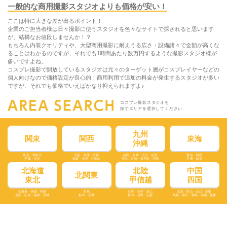
一般的な商用撮影スタジオよりも価格が安い！
ここは特に大きな差が出るポイント！
企業のご担当者様は日々撮影に使うスタジオを色々なサイトで探されると思います
が、結構なお値段しませんか！？
もちろん内装クオリティや、大型商用撮影に耐えうる広さ・設備諸々で金額が高くな
ることはわかるのですが、それでも1時間あたり数万円するような撮影スタジオ様が
多いですよね。
コスプレ撮影で開放しているスタジオは元々のターゲット層がコスプレイヤーなどの
個人向けなので価格設定が良心的！商用利用で追加の料金が発生するスタジオが多い
ですが、それでも価格でいえばかなり抑えられますよ♪
コスプレ撮影スタジオを
探すエリアを選択してください
九州
関東
関西
東海
沖縄
東京・神奈川
大阪・兵庫・京都
福岡・長崎・大分・佐賀
愛知・静岡
千葉・埼玉
滋賀・奈良・和歌山
熊本・宮崎・鹿児島・沖縄
三重・岐阜
北海道
北陸
中国
北関東
東北
甲信越
四国
北海道・青森・秋田
群馬
石川・福井・富山
広島・岡山・山口・鳥取
岩手・山形・福島・宮城
栃木・茨城
新潟・長野・山梨
島根・香川・徳島・高知・愛媛