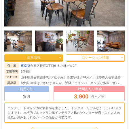
基本情報
ロケーション情報
東京都
台東区根岸3丁目6−3 小林ビル2F
住 所
24時間
営業時間
山手線鶯谷駅徒歩3分／山手線日暮里駅徒歩14分／日比谷線入谷駅徒歩7
アクセス
分
契約駐車場はございませんが、近隣にコインパーキングが多数ございま
駐車場
す。
利用方法
1時間あたり料金
3,900
貸切
円～／室
コンクリートやレンガの素材感を生かした、インダストリアルなかっこいいスタ
ジオです。本格的ブルックリン風インテリアとBarカウンターが織りなす大人の
色気と渋みあふれるシーンの撮影が可能です。
ゴージャス
ゴスロリ
中世
ホリゾント
・優雅
・ゴシック
・クラシック