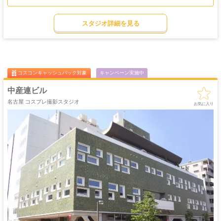
間！
フロア側のネオンはネオンカラーを変更することもできるのでキャラクターに合
ゴージャス
ゴスロリ
中世
ホリゾント
わせた撮影も可能です！
・優雅
・ゴシック
・クラシック
スタジオ詳細を見る
渋谷から一駅、池尻大橋駅から徒歩3分。
吹き抜け
洋館
姫系・メルヘン
庭・ガーデン
その他、撮影を含む大人数のコスプレ飲み会(オフ会)など、パーティーにも対応
・螺旋階段
ハウススタジオ
ロリータ
・庭園
しております。
屋上
アイドル
パーティープランをご希望の方はて参加人数を記載の上、お気軽にご相談くださ
猫足・バスタブ
廃墟・工場跡
・バルコニー
・ステージ
い。
大正ロマン
牢獄・牢屋
和室・古民家
ヴィンテージ風
・昭和レトロ
コスコンキャッシュバック対象
キャンペーン実施中
カフェ
オフィス
病院・保健室
教室・学校
・レストラン
・社長室
中産連ビル
キッチン
サイバー・SF
水撮影
クロマキー撮影
名古屋 コスプレ撮影スタジオ
スタジオ
・近未来
お気に入り
コンクリ
自然光
海・ビーチ・川
スチームパンク
打ちっぱなし
プロジェクター
カラーパック
スモーク撮影
野外ロケ
撮影