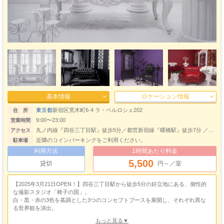
基本情報
ロケーション情報
東京都
新宿区荒木町6-4 ラ・ベルロシェ202
住 所
9:00〜23:00
営業時間
丸ノ内線『四谷三丁目駅』徒歩5分／都営新宿線『曙橋駅』徒歩7分 ／
アクセス
JR『四ツ谷駅』徒歩10分／南北線『四ツ谷駅』徒歩10分
近隣のコインパーキングをご利用ください。
駐車場
利用方法
1時間あたり料金
5,500
貸切
円～／室
【2025年3月21日OPEN！】四谷三丁目駅から徒歩5分の好立地にある、個性的
な撮影スタジオ「椅子の国」。
白・黒・赤の3色を基調とした3つのコンセプトブースを展開し、それぞれ異な
る世界観を演出。
全天候・24時間対応の窓際ライトを完備し、自然光のようなやわらかな光を再
もっと見る▼
現できるため、時間帯や天候を気にせず撮影が可能です。