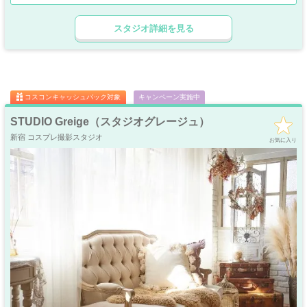
撮影小物や機材・カラーバックなど設備面でも至れり尽くせりの充実さ！
ゴージャス
ゴスロリ
中世
ホリゾント
手軽に本格的な撮影がお楽しみいただけますよ♪
・優雅
・ゴシック
・クラシック
スタジオ詳細を見る
只今、「コスコン特別価格」＆オトクな「レビュー割」も実施中！
吹き抜け
洋館
姫系・メルヘン
庭・ガーデン
口コミを書いていただければ【最大約30％OFF】にてご案内中！
・螺旋階段
ハウススタジオ
ロリータ
・庭園
新しい撮影ロケーションで最高の1枚を残してくださいね♪
屋上
アイドル
猫足・バスタブ
廃墟・工場跡
・バルコニー
・ステージ
大正ロマン
牢獄・牢屋
和室・古民家
ヴィンテージ風
・昭和レトロ
コスコンキャッシュバック対象
キャンペーン実施中
カフェ
オフィス
病院・保健室
教室・学校
・レストラン
・社長室
STUDIO Greige（スタジオグレージュ）
キッチン
サイバー・SF
水撮影
クロマキー撮影
新宿 コスプレ撮影スタジオ
スタジオ
・近未来
お気に入り
コンクリ
自然光
海・ビーチ・川
スチームパンク
打ちっぱなし
プロジェクター
カラーパック
スモーク撮影
野外ロケ
撮影