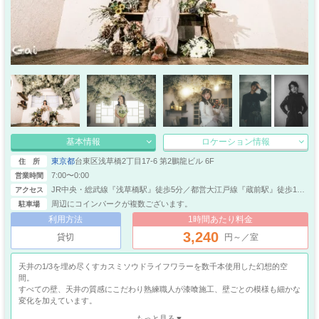
基本情報
ロケーション情報
東京都
台東区浅草橋2丁目17-6 第2鵬龍ビル 6F
住 所
7:00〜0:00
営業時間
JR中央・総武線『浅草橋駅』徒歩5分／都営大江戸線『蔵前駅』徒歩11
アクセス
分／JR総武本線『馬喰町駅』徒歩13分／都営大江戸線『新御徒町駅』徒
周辺にコインパークが複数ございます。
駐車場
歩14分／都営新宿線『岩本町駅』徒歩17分／JR中央・総武線『両国駅』
利用方法
1時間あたり料金
徒歩20分／JR山手線『秋葉原駅』徒歩17分／東京メトロ日比谷線『小伝
3,240
馬町駅』徒歩18分／東京メトロ銀座線『末広町駅』徒歩18分／JR山手線
貸切
円～／室
『神田駅』徒歩20分
天井の1/3を埋め尽くすカスミソウドライフワラーを数千本使用した幻想的空
間。
すべての壁、天井の質感にこだわり熟練職人が漆喰施工、壁ごとの模様も細かな
変化を加えています。
床材やアイテムにもこだわりました。カスミソウエリアにはカフェ板、その他は
もっと見る▼