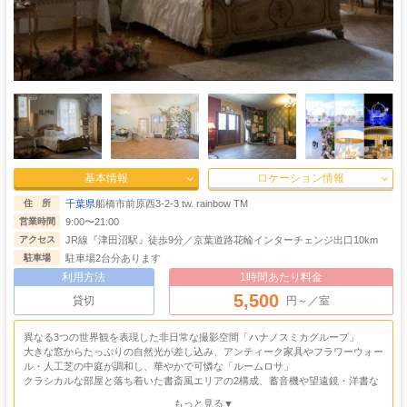
基本情報
ロケーション情報
千葉県
船橋市前原西3-2-3 tw. rainbow TM
住 所
9:00〜21:00
営業時間
JR線『津田沼駅』徒歩9分／京葉道路花輪インターチェンジ出口10km
アクセス
駐車場2台分あります
駐車場
利用方法
1時間あたり料金
5,500
貸切
円～／室
異なる3つの世界観を表現した非日常な撮影空間「ハナノスミカグループ」
大きな窓からたっぷりの自然光が差し込み、アンティーク家具やフラワーウォー
ル・人工芝の中庭が調和し、華やかで可憐な「ルームロサ」
クラシカルな部屋と落ち着いた書斎風エリアの2構成、蓄音機や望遠鏡・洋書な
どのアンティーク小物に囲まれ、重厚で物語性のある「ルームプルム」
もっと見る▼