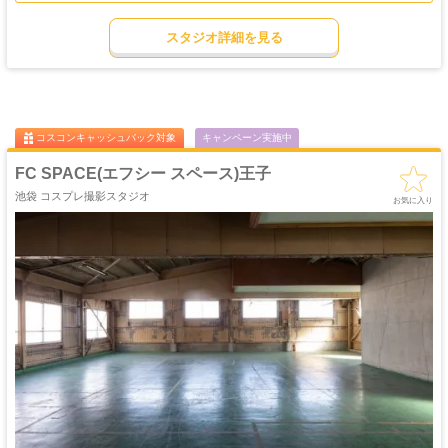
グリーンウォールやフラワーウォールを使うことで、また雰囲気の変わった素敵
ゴージャス
ゴスロリ
中世
ホリゾント
な撮影も可能です。
・優雅
・ゴシック
・クラシック
スタジオ詳細を見る
撮影に必要な道具から、家電や小物まで、貸し出し可能な備品も豊富に取り揃え
吹き抜け
洋館
姫系・メルヘン
庭・ガーデン
られています。
・螺旋階段
ハウススタジオ
ロリータ
・庭園
24時間利用可能となっており、控え室・メイクルームも完備しておりますので
屋上
アイドル
ぜひご利用ください。空き状況はオフィシャルサイトでご確認下さい。
猫足・バスタブ
廃墟・工場跡
・バルコニー
・ステージ
大正ロマン
牢獄・牢屋
和室・古民家
ヴィンテージ風
・昭和レトロ
コスコンキャッシュバック対象
キャンペーン実施中
カフェ
オフィス
病院・保健室
教室・学校
・レストラン
・社長室
FC SPACE(エフシー スペース)王子
キッチン
サイバー・SF
水撮影
クロマキー撮影
池袋 コスプレ撮影スタジオ
スタジオ
・近未来
お気に入り
コンクリ
自然光
海・ビーチ・川
スチームパンク
打ちっぱなし
プロジェクター
カラーパック
スモーク撮影
野外ロケ
撮影