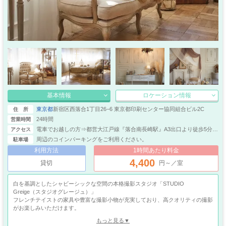
基本情報
ロケーション情報
東京都
新宿区西落合1丁目26−6 東京都印刷センター協同組合ビル2C
住 所
24時間
営業時間
電車でお越しの方⇒都営大江戸線『落合南長崎駅』A3出口より徒歩5分／
アクセス
西武新宿線『東長崎駅』より徒歩14分​・バスでお越しの方⇒国際興業バ
周辺のコインパーキングをご利用ください。
駐車場
ス『西落合一丁目』バス停より徒歩1分
利用方法
1時間あたり料金
4,400
貸切
円～／室
白を基調としたシャビーシックな空間の本格撮影スタジオ「STUDIO
Greige（スタジオグレージュ）」
フレンチテイストの家具や豊富な撮影小物が充実しており、高クオリティの撮影
がお楽しみいただけます。
大きな窓からは自然光がたっぷりと注ぎ込み、内装のテイストと相まって柔らか
もっと見る▼
な世界観を演出。