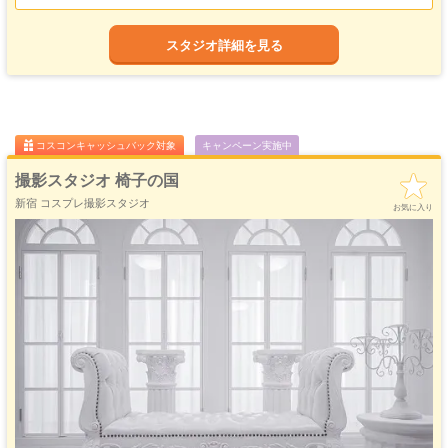
えるアイテムが豊富で、コスプレ撮影だけでなくポートレートや創作撮影・記念
ゴージャス
ゴスロリ
中世
ホリゾント
撮影など、多彩な用途でご活用いただけます。
・優雅
・ゴシック
・クラシック
スタジオ詳細を見る
スチール以外に動画撮影やLIVE配信も可能で高速Wi-Fiも完備。
吹き抜け
洋館
姫系・メルヘン
庭・ガーデン
撮影機材や小物は無料レンタルOK！撮影シーンに合ったロングドレスのレンタ
・螺旋階段
ハウススタジオ
ロリータ
・庭園
ルも無料でできるので、手軽に本格的な撮影が満喫できますよ。
屋上
アイドル
リピーター様は次回よりおトクにご利用いただける「お得意様割」があるのでコ
猫足・バスタブ
廃墟・工場跡
・バルコニー
・ステージ
スパも抜群。
大正ロマン
秋葉原の隣・JR「浅草橋駅」から徒歩4分とアクセスも良好＆コンビニや飲食店
牢獄・牢屋
和室・古民家
ヴィンテージ風
・昭和レトロ
など周辺施設も充実しているので、個人撮影の他にもグループでの併せ撮影にも
コスコンキャッシュバック対象
キャンペーン実施中
ぜひご利用ください。
カフェ
オフィス
病院・保健室
教室・学校
・レストラン
・社長室
撮影スタジオ 椅子の国
キッチン
サイバー・SF
水撮影
クロマキー撮影
新宿 コスプレ撮影スタジオ
スタジオ
・近未来
お気に入り
コンクリ
自然光
海・ビーチ・川
スチームパンク
打ちっぱなし
プロジェクター
カラーパック
スモーク撮影
野外ロケ
撮影