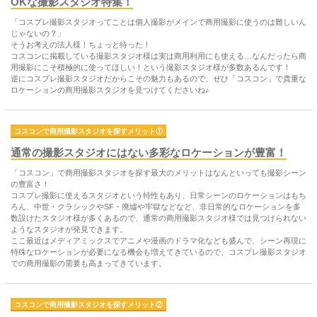
OKな撮影スタジオ特集！
「コスプレ撮影スタジオってことは個人撮影がメインで商用撮影に使うのは難しいん
じゃないの？」
そうお考えの法人様！ちょっと待った！
コスコンに掲載している撮影スタジオ様は実は商用利用にも使える…なんだったら商
用撮影にこそ積極的に使ってほしい！という撮影スタジオ様が多数あるんです！
逆にコスプレ撮影スタジオだからこその魅力もあるので、ぜひ「コスコン」で貴重な
ロケーションの商用撮影スタジオを見つけてくださいね♪
コスコンで商用撮影スタジオを探すメリット①
通常の撮影スタジオにはない多彩なロケーションが豊富！
「コスコン」で商用撮影スタジオを探す最大のメリットはなんといっても撮影シーン
の豊富さ！
コスプレ撮影に使えるスタジオという特性もあり、日常シーンのロケーションはもち
ろん、中世・クラシックやSF・廃墟や牢獄などなど、非日常的なロケーションを多
数設けたスタジオ様が多くあるので、通常の商用撮影スタジオ様では見つけられない
ようなスタジオが発見できます。
ここ最近はメディアミックスでアニメや漫画のドラマ化なども盛んで、シーン再現に
特殊なロケーションが必要になる機会も増えてきているので、コスプレ撮影スタジオ
での商用撮影の需要も高まってきています。
コスコンで商用撮影スタジオを探すメリット②