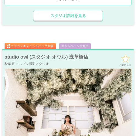
床に散りばめられた色づいた葉が、廃墟を思わせる儚さと美しさを演出し、他で
は味わえない撮影体験をご提供します。
ゴージャス
ゴスロリ
中世
ホリゾント
夜間撮影にも対応しており、有料オプションでスモークマシンやろうそくの火を
・優雅
・ゴシック
・クラシック
スタジオ詳細を見る
使った撮影も可能。
吹き抜け
洋館
姫系・メルヘン
庭・ガーデン
ろうそくの柔らかな光と影が織りなす空間は、まるで物語の一場面を切り取った
・螺旋階段
ハウススタジオ
ロリータ
・庭園
かのような雰囲気を生み出します。
屋上
アイドル
(ご利用にあたっては注意事項をご確認ください)
猫足・バスタブ
廃墟・工場跡
・バルコニー
・ステージ
また、スタジオ内にはメイク用ドレッサーを2台完備しており快適な撮影環境と
大正ロマン
なっております。
牢獄・牢屋
和室・古民家
ヴィンテージ風
・昭和レトロ
個人の趣味の撮影はもちろん、コスプレ撮影やアパレル・商用撮影など、幅広い
コスコンキャッシュバック対象
キャンペーン実施中
用途でご利用いただけますので、高クオリティなプライベート空間で、クリエイ
カフェ
オフィス
病院・保健室
教室・学校
・レストラン
・社長室
ティブなアイデアを存分に実現してください。
studio owl (スタジオ オウル) 浅草橋店
キッチン
サイバー・SF
水撮影
クロマキー撮影
秋葉原 コスプレ撮影スタジオ
スタジオ
・近未来
お気に入り
コンクリ
自然光
海・ビーチ・川
スチームパンク
打ちっぱなし
プロジェクター
カラーパック
スモーク撮影
野外ロケ
撮影