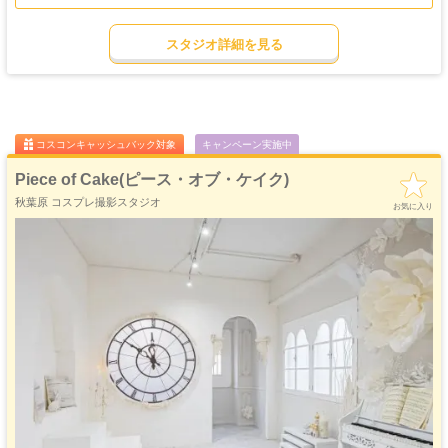
りや時代衣装・ファンタジー系コスプレの背景としても魅力的。
ゴージャス
ゴスロリ
中世
ホリゾント
園内では1日2組限定で、非公開エリアを貸切にしてコスプレ撮影ができるプラ
・優雅
・ゴシック
・クラシック
スタジオ詳細を見る
ンもあり、他の利用者を気にせず世界観に没入した撮影が可能です（要予約・時
吹き抜け
洋館
姫系・メルヘン
庭・ガーデン
間制限あり）。
・螺旋階段
ハウススタジオ
ロリータ
・庭園
ドラマ撮影や前撮り、衣装写真、動画撮影などのロケーション利用についても相
屋上
アイドル
談でき、撮影用途の幅が広いのも特長です。
猫足・バスタブ
廃墟・工場跡
・バルコニー
・ステージ
英国村は単なる背景としてだけでなく、ティールームやパブ、チャペルなど細部
大正ロマン
にこだわった英国風スポットが点在し、散策するだけでも異国情緒あふれる撮影
牢獄・牢屋
和室・古民家
ヴィンテージ風
・昭和レトロ
が楽しめます。
コスコンキャッシュバック対象
キャンペーン実施中
季節ごとに表情を変える庭園や英国風カフェのある空間で、自然光のもとドラマ
カフェ
オフィス
病院・保健室
教室・学校
・レストラン
・社長室
チックなコスプレカットを残せることも大きな魅力。
Piece of Cake(ピース・オブ・ケイク)
アクセスは京都府亀岡市西別院町で、周囲の自然と歴史を感じながら、趣ある英
キッチン
サイバー・SF
水撮影
クロマキー撮影
秋葉原 コスプレ撮影スタジオ
スタジオ
・近未来
国テイストの世界観をコスプレ作品に取り入れたい方におすすめのロケーション
お気に入り
です。
コンクリ
自然光
海・ビーチ・川
スチームパンク
打ちっぱなし
プロジェクター
カラーパック
スモーク撮影
野外ロケ
撮影