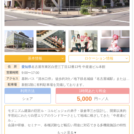
基本情報
ロケーション情報
愛知県
名古屋市東区白壁三丁目12番13号 中産連ビル本館
住 所
9:00〜17:00
営業時間
基幹バス『清水口停』 徒歩約3分／地下鉄名城線『名古屋城駅』または桜
アクセス
通線『高岳駅』 徒歩約15分／名鉄瀬戸線『清水駅』または『尼ヶ坂駅』
新館1階に有料駐車場を完備しております。
駐車場
徒歩約5分／自動車『名古屋駅』より約15分、栄から約10分
利用方法
1時間あたり料金
5,000
シェア
円～／人
モダニズム建築の巨匠ル・コルビュジェの弟子・坂倉準三が設計し、開業以来約
半世紀にわたり白壁エリアのランドマークとして地域に根ざしてきた「中産連ビ
ル」。
会議や研修、セミナー、各種試験など幅広い用途に対応できる多機能施設の特性
を活かした、本格的なシーン撮影が可能となっております。
もっと見る▼