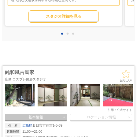
ノスタルジックな和室や趣ある中庭、風情ある縁側など、どこを切り
日常
ゴージャス
ゴスロリ
中世
取っても絵になるロケーションは、コスプレ撮影やポートレート撮影
英国
ホリゾント
ホ
・優雅
・ゴシック
・クラシック
にも最適。
る作
スタジオ詳細を見る
吹き抜け
洋館
姫系・メルヘン
庭・ガーデン
吹
屋根付きのBBQ専用スペースやバレル式サウナも併設されており、レ
力的
・螺旋階段
ハウススタジオ
ロリータ
・庭園
・
ジャーとしても十二分に楽しめる上、通常のスタジオでは撮影できな
園内
いシーン撮影をお楽しみいただけます。
きる
屋上
アイドル
猫足・バスタブ
廃墟・工場跡
猫足
・バルコニー
・ステージ
2名からのご利用ですが、最大9名まで宿泊でき、グループでの撮影合
能で
宿や作品制作にもおすすめです。
ドラ
大正ロマン
牢獄・牢屋
和室・古民家
ヴィンテージ風
牢
チェックインからチェックアウトまで施設をフルに活用でき、1日1組
・昭和レトロ
つい
限定という事もあるので、宿泊施設ながら他のお客様の事を気にせず
英国
カフェ
オフィス
病院・保健室
教室・学校
作品や思い出作りに没入できますよ。
ルな
・レストラン
・社長室
・レ
入室・チェックインは完全セルフシステムで、他人との接触もなくプ
異国
キッチン
サイバー・SF
ライベート空間を確保。
水撮影
クロマキー撮影
季節
スタジオ
・近未来
播但線「寺前駅」から徒歩3分、姫路から車で約40分とアクセスも良
もと
純和風古民家
コンクリ
好です。
アク
自然光
海・ビーチ・川
スチームパンク
打ちっぱなし
静かな山里の古民家で、ゆったりと流れる時間の中、非日常の世界観
ら、
広島 コスプレ撮影スタジオ
お気に入り
を存分に満喫ください。
プロジェクター
おす
カラーパック
スモーク撮影
野外ロケ
カラ
撮影
引用：
公式サイト
基本情報
ロケーション情報
広島県
廿日市市住吉1-5-39
住 所
11:00〜21:00
営業時間