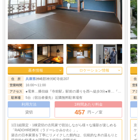
基本情報
ロケーション情報
兵庫県
神崎郡神河町寺前207
住 所
住 
16:00〜11:00
営業時間
営業
●電車…播但線『寺前駅』駅前の通りを西へ徒歩3分●車…『三
アクセス
アク
宮』から約1時間半／『姫路』から40分／『姫路バイパス』
5台（宿泊者優先）近隣無料駐車場有
駐車場
駐車
『山陽自動車道』『中国自動車道』『北近畿豊岡自動車道』各
利用方法
1時間あたり料金
線より『播但連絡道路』『神崎南IC』下車、車で12分
457
貸切
円～／室
1日1組限定・1棟貸切の古民家で宿泊しながら様々な撮影が楽しめる
京都
「RADOHRE神河（ラドーレかみかわ）」。
ケー
築古の日本家屋を丁寧にリメイクした館内は、伝統的な木の温もりと
イギ
現代的な快適さが調和する特別な空間です。
ガー