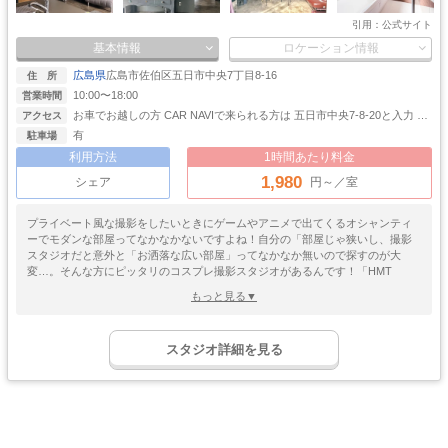
引用：
公式サイト
基本情報
ロケーション情報
広島県
広島市佐伯区五日市中央7丁目8-16
住 所
10:00〜18:00
営業時間
お車でお越しの方 CAR NAVIで来られる方は 五日市中央7-8-20と入力 電
アクセス
車でお越しの方 JR五日市駅広島電鉄五日市駅 北口バスのりば 薬師が
有
駐車場
丘・植物公園方面 藤の木・彩が丘団地線⇒(バス12分)⇒バス停地毛⇒徒
利用方法
1時間あたり料金
歩4分⇒HMT RENTAL SPACE. 広島バスセンターのりば ～（本通り・市
1,980
役所経由）約33分～バス停 佐伯区民文化センター または、 バス停 地
シェア
円～／室
毛⇒徒歩４分⇒HMT RENTAL SPACE.
プライベート風な撮影をしたいときにゲームやアニメで出てくるオシャンティ
ーでモダンな部屋ってなかなかないですよね！自分の「部屋じゃ狭いし、撮影
スタジオだと意外と「お洒落な広い部屋」ってなかなか無いので探すのが大
変…。そんな方にピッタリのコスプレ撮影スタジオがあるんです！「HMT
RENTAL SPACE.」はそんなあなたにまさにピッタリ！築3年の新しい物件をそ
もっと見る▼
のまま撮影スペースに開放していて内装が何しろおしゃれ！リビングからキッ
チン・バスルーム・オープンテラスと最新の新しい設備が最高の撮影シチュエ
ゴージャス
ゴスロリ
中世
ホリゾント
ーションを演出してくれますよ！キッチンも実際に使ったり自由なので、コス
・優雅
・ゴシック
・クラシック
スタジオ詳細を見る
プレ撮影だけじゃなく、コスプレでのパーティーやオフ会なんかにも使えちゃ
吹き抜け
洋館
姫系・メルヘン
庭・ガーデン
いますね♪短い時間から利用できるので、ぜひ気軽にご活用ください！
・螺旋階段
ハウススタジオ
ロリータ
・庭園
屋上
アイドル
猫足・バスタブ
廃墟・工場跡
・バルコニー
・ステージ
大正ロマン
牢獄・牢屋
和室・古民家
ヴィンテージ風
・昭和レトロ