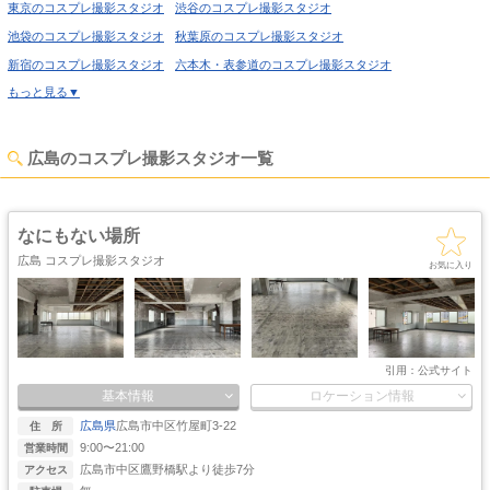
東京のコスプレ撮影スタジオ
渋谷のコスプレ撮影スタジオ
池袋のコスプレ撮影スタジオ
秋葉原のコスプレ撮影スタジオ
新宿のコスプレ撮影スタジオ
六本木・表参道のコスプレ撮影スタジオ
もっと見る▼
喜多見のコスプレ撮影スタジオ
経堂のコスプレ撮影スタジオ
高円寺のコスプレ撮影スタジオ
荻窪のコスプレ撮影スタジオ
西東京のコスプレ撮影スタジオ
高田馬場のコスプレ撮影スタジオ
広島のコスプレ撮影スタジオ一覧
上野のコスプレ撮影スタジオ
錦糸町のコスプレ撮影スタジオ
日暮里のコスプレ撮影スタジオ
日本橋のコスプレ撮影スタジオ
なにもない場所
飯田橋のコスプレ撮影スタジオ
北千住のコスプレ撮影スタジオ
広島 コスプレ撮影スタジオ
世田谷のコスプレ撮影スタジオ
田園調布のコスプレ撮影スタジオ
お気に入り
蒲田のコスプレ撮影スタジオ
葛西のコスプレ撮影スタジオ
小岩のコスプレ撮影スタジオ
新木場のコスプレ撮影スタジオ
大阪のコスプレ撮影スタジオ
難波のコスプレ撮影スタジオ
引用：
公式サイト
梅田のコスプレ撮影スタジオ
西中島のコスプレ撮影スタジオ
基本情報
ロケーション情報
堺のコスプレ撮影スタジオ
福岡のコスプレ撮影スタジオ
広島県
広島市中区竹屋町3-22
住 所
神奈川のコスプレ撮影スタジオ
横浜のコスプレ撮影スタジオ
9:00〜21:00
営業時間
川崎のコスプレ撮影スタジオ
相模原のコスプレ撮影スタジオ
広島市中区鷹野橋駅より徒歩7分
アクセス