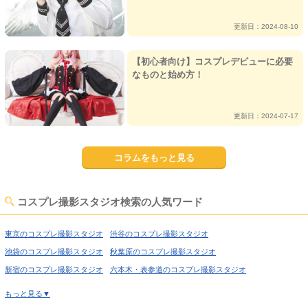
更新日：2024-08-10
【初心者向け】コスプレデビューに必要
なものと始め方！
更新日：2024-07-17
コラムをもっと見る
コスプレ撮影スタジオ検索の人気ワード
東京のコスプレ撮影スタジオ
渋谷のコスプレ撮影スタジオ
池袋のコスプレ撮影スタジオ
秋葉原のコスプレ撮影スタジオ
新宿のコスプレ撮影スタジオ
六本木・表参道のコスプレ撮影スタジオ
喜多見のコスプレ撮影スタジオ
経堂のコスプレ撮影スタジオ
もっと見る▼
高円寺のコスプレ撮影スタジオ
荻窪のコスプレ撮影スタジオ