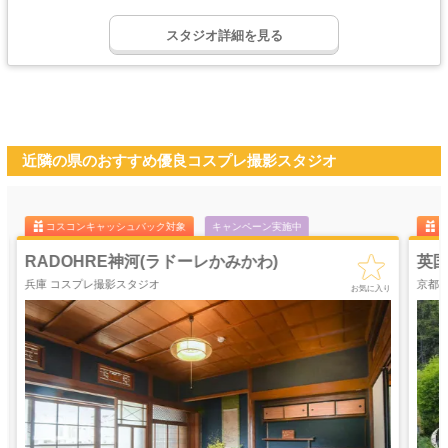
ティの高い撮影が楽しめること間違いなし！しかも夜は宿泊施設としても貸し
ゴージャス
ゴスロリ
中世
ホリゾント
出しているので、もうなんだったらここで泊まっていっちゃいましょう（笑）
・優雅
・ゴシック
・クラシック
スタジオ詳細を見る
日本家屋のテラスでやるバーベキューは趣があっていいですね♪アクセス面では
吹き抜け
洋館
姫系・メルヘン
庭・ガーデン
駅から高速バスとやや遠めで、車で行くのがベストな立地なので、プチ旅行が
・螺旋階段
ハウススタジオ
ロリータ
・庭園
てら、コスプレ撮影を楽しんでみてはいかがでしょう？
屋上
アイドル
猫足・バスタブ
廃墟・工場跡
・バルコニー
・ステージ
大正ロマン
牢獄・牢屋
和室・古民家
ヴィンテージ風
・昭和レトロ
カフェ
オフィス
病院・保健室
教室・学校
近隣の県のおすすめ優良コスプレ撮影スタジオ
・レストラン
・社長室
キッチン
サイバー・SF
水撮影
クロマキー撮影
スタジオ
・近未来
コンクリ
自然光
海・ビーチ・川
スチームパンク
コスコンキャッシュバック対象
キャンペーン実施中
コ
打ちっぱなし
プロジェクター
RADOHRE神河(ラドーレかみかわ)
カラーパック
スモーク撮影
野外ロケ
英国
撮影
兵庫 コスプレ撮影スタジオ
京都 
お気に入り