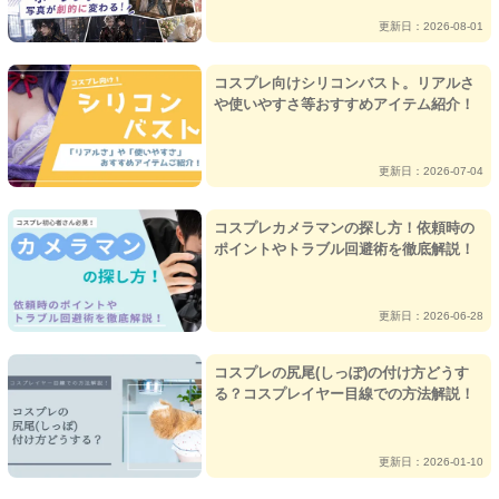
更新日：2026-08-01
コスプレ向けシリコンバスト。リアルさ
や使いやすさ等おすすめアイテム紹介！
更新日：2026-07-04
コスプレカメラマンの探し方！依頼時の
ポイントやトラブル回避術を徹底解説！
更新日：2026-06-28
コスプレの尻尾(しっぽ)の付け方どうす
る？コスプレイヤー目線での方法解説！
更新日：2026-01-10